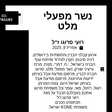
נשר מפעלי
03-
9786680
מלט
רועי סרוגו ז"ל
אפריל 9, 2025
ארגון קבלני הבניין והתשתיות בירושלים
,
דניה סיבוס
,
הקרן לעידוד ופיתוח ענף
הבניה בישראל
,
י.ח. דמרי
,
מנוח
,
מרכז
גרעיני שורק
,
נשר מפעלי מלט
,
סרוגו
חברה לבניין
,
פרסום מודעת אבל בעיתון
ידיעות אחרונות
,
פרסום מודעת אבל
בעיתון ישראל היום
,
צמח המרמן
ול, רויטל, מאי, עומר וכל משפחת סרוגו
אתכם באבלכם הכבד על מות
רועי סרוגו ז"ל
תנחומינו הכנים
משפחת KONE ישראל.