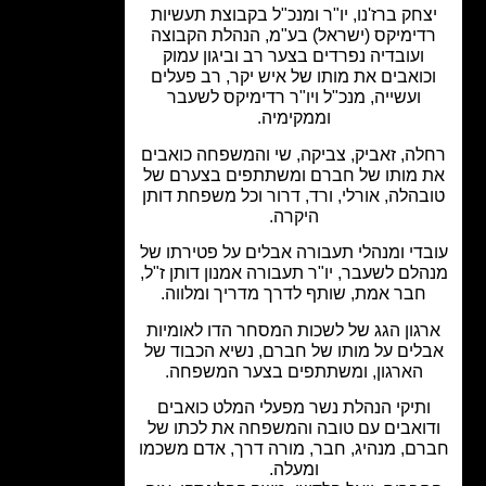
צחק ברז'נו, יו"ר ומנכ"ל בקבוצת תעשיות
דימיקס (ישראל) בע"מ, הנהלת הקבוצה
ועובדיה נפרדים בצער רב וביגון עמוק
כואבים את מותו של איש יקר, רב פעלים
ועשייה, מנכ"ל ויו"ר רדימיקס לשעבר
וממקימיה.
לה, זאביק, צביקה, שי והמשפחה כואבים
 מותו של חברם ומשתתפים בצערם של
בהלה, אורלי, ורד, דרור וכל משפחת דותן
היקרה.
די ומנהלי תעבורה אבלים על פטירתו של
לם לשעבר, יו"ר תעבורה אמנון דותן ז"ל,
חבר אמת, שותף לדרך מדריך ומלווה.
גון הגג של לשכות המסחר הדו לאומיות
לים על מותו של חברם, נשיא הכבוד של
הארגון, ומשתתפים בצער המשפחה.
תיקי הנהלת נשר מפעלי המלט כואבים
ואבים עם טובה והמשפחה את לכתו של
ם, מנהיג, חבר, מורה דרך, אדם משכמו
ומעלה.