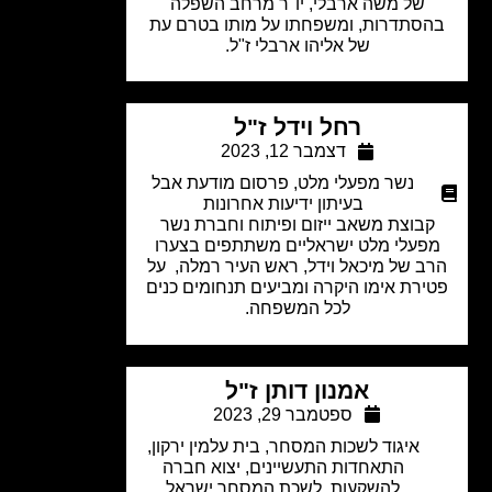
של משה ארבלי, יו"ר מרחב השפלה
סתדרות, ומשפחתו על מותו בטרם עת
של אליהו ארבלי ז"ל.
רחל וידל ז"ל
דצמבר 12, 2023
נשר מפעלי מלט
,
פרסום מודעת אבל
בעיתון ידיעות אחרונות
קבוצת משאב ייזום ופיתוח וחברת נשר
פעלי מלט ישראליים משתתפים בצערו
ב של מיכאל וידל, ראש העיר רמלה, על
ירת אימו היקרה ומביעים תנחומים כנים
לכל המשפחה.
אמנון דותן ז"ל
ספטמבר 29, 2023
איגוד לשכות המסחר
,
בית עלמין ירקון
,
התאחדות התעשיינים
,
יצוא חברה
להשקעות
,
לשכת המסחר ישראל