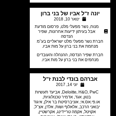
יונה ז"ל אביו של בני ברון
ינואר 10, 2018
מנוח
,
נשר מפעלי מלט
,
פרסום מודעת
אבל בעיתון ידיעות אחרונות
,
שפיר
הנדסה
ברת נשר מפעלי מלט ישראליים בע"מ
מנחמת את בני ברון על מות אביו.
ברת שפיר הנדסה, ההנהלה והעובדים
מנחמים את בני ברון על מות אביו.
אברהם בונדי לבנת ז"ל
יוני 14, 2017
PwC
,
H&O
,
Deloitte
,
אביעד תעשיות
בטון
,
אגד
,
אדמיר טכנולוגיות
,
או.פי.אס.אי
,
אוניברסיטת בר אילן
,
איגוד
יבואני הרכב
,
אלאלוף ושות
,
אלדן
,
אצ"ל
,
אקויטל
,
אקמה טריידינג
,
אקרשטיין
,