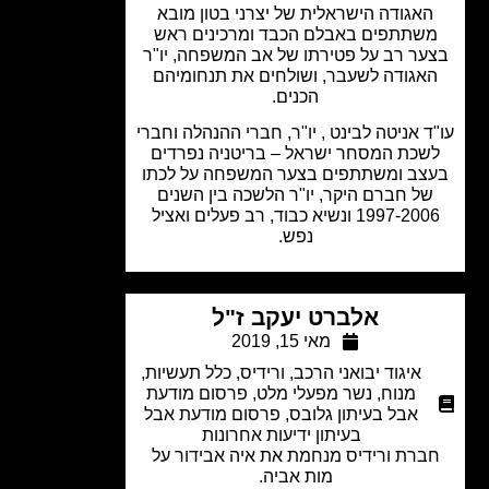
אגודה הישראלית של יצרני בטון מובא
שתתפים באבלם הכבד ומרכינים ראש
ער רב על פטירתו של אב המשפחה, יו"ר
אגודה לשעבר, ושולחים את תנחומיהם
הכנים.
ד אניטה לבינט , יו"ר, חברי ההנהלה וחברי
שכת המסחר ישראל – בריטניה נפרדים
צב ומשתתפים בצער המשפחה על לכתו
ל חברם היקר, יו"ר הלשכה בין השנים
1997-2006 ונשיא כבוד, רב פעלים ואציל
נפש.
אלברט יעקב ז"ל
מאי 15, 2019
איגוד יבואני הרכב
,
ורידיס
,
כלל תעשיות
,
מנוח
,
נשר מפעלי מלט
,
פרסום מודעת
אבל בעיתון גלובס
,
פרסום מודעת אבל
בעיתון ידיעות אחרונות
ברת ורידיס מנחמת את איה אבידור על
מות אביה.