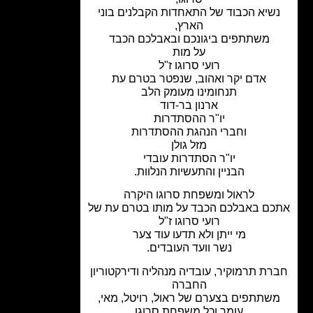
שיא הכבוד של התאחדות הקבלנים בוני
הארץ,
משתתפים ביגונכם ובאבלכם הכבד
על מות
רועי סרוגו ז"ל
אדם יקר ואהוב, שנפטר בטרם עת
תנחומינו מעומק הלב
ארנון בר-דוד
יו"ר ההסתדרות
וחברי הנהגת ההסתדרות
מזל גולן
יו"ר הסתדרות עובדי
הבניין והתעשיות הנלוות.
לראול ומשפחת סרוגו היקרה
ם באבלכם הכבד על מותו בטרם עת של
רועי סרוגו ז"ל
מי ייתן ולא תדעו עוד צער
נשר וועד העובדים.
ת תרמוקיר, עובדיה מנהליה ודירקטוריון
החברה
שתתפים בצערם של ראול, רויטל, מאי,
עומר וכל משפחת סרוגו