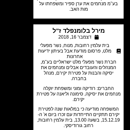
"מ מנחמים את ערן ספיר ומשפחתו על
מות האב.
מירל בלומנפלד ז"ל
דצמבר 16, 2018
בית עלמין רחובות
,
מנוח
,
נשר מפעלי
מלט
,
פרסום מודעת אבל בעיתון ידיעות
אחרונות
ברת נשר מפעלי מלט ישראליים בע"מ,
מנהלים והעובדים אבלים ומנחמים את
יסיקה והבנות על פטירת יקירם, מנהל
בחברה.
החברים: רודיקה ומוני ומשפחת יוקלה
מים את יסיקה, סימונה וליאנה על פטירת
יקירם.
שפחה מודיעה כי במלאות שנה לפטירת
רם תתקיים התייחדות עם זכרו ביום א' ה-
15.12.19, בשעה 13.00, בית עלמין רחובות,
רחוב גורודיסקי.