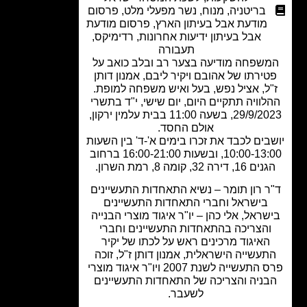
בריטניה
,
מנוח
,
נשר מפעלי מלט
,
פרסום
מודעת אבל בעיתון הארץ
,
פרסום מודעת
אבל בעיתון ידיעות אחרונות
,
רדימיקס
,
תעבורה
שפחה מודיעה בצער רב ובלב כואב על
ירתו של אהובם ויקיר ליבם, אמנון דותן
ל, אציל נפש, בעל ואיש משפחה למופת.
לוויה תתקיים היום, יום שישי, י"ד בתשרי
29/9/2023, בשעה 11:00 בבית עלמין ירקון,
אולם החסד.
בים לכבד את זכרו בימים א'-ד' בין השעות
10:00-13:00, ובשעות 16:00-21:00 ברחוב
16, דירה 32, קומה 8, רמת השרון.
ר רון תומר – נשיא התאחדות התעשיינים
בישראל וחברי התאחדות התעשיינים
שראל, אלי כהן – יו"ר איגוד מוצרי הבנייה
הצריכה בהתאחדות התעשיינים וחברי
האיגוד מרכינים ראש על לכתו של יקיר
עשייה הישראלית, אמנון דותן ז"ל, זוכה
פרס התעשייה לשנת 2007 ויו"ר איגוד מוצרי
ניה והצריכה של התאחדות התעשיינים
לשעבר.