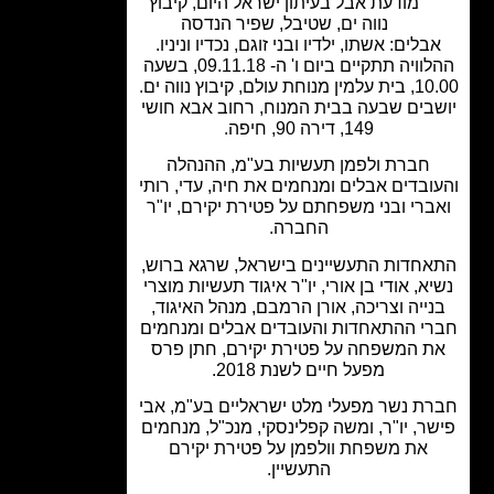
מודעת אבל בעיתון ישראל היום
,
קיבוץ
נווה ים
,
שטיבל
,
שפיר הנדסה
בלים: אשתו, ילדיו ובני זוגם, נכדיו וניניו.
ההלוויה תתקיים ביום ו' ה- 09.11.18, בשעה
ת עולם, קיבוץ נווה ים.
בים שבעה בבית המנוח, רחוב אבא חושי
149, דירה 90, חיפה.
חברת ולפמן תעשיות בע"מ, ההנהלה
ובדים אבלים ומנחמים את חיה, עדי, רותי
ברי ובני משפחתם על פטירת יקירם, יו"ר
החברה.
חדות התעשיינים בישראל, שרגא ברוש,
א, אודי בן אורי, יו"ר איגוד תעשיות מוצרי
ייה וצריכה, אורן הרמבם, מנהל האיגוד,
י ההתאחדות והעובדים אבלים ומנחמים
ת המשפחה על פטירת יקירם, חתן פרס
מפעל חיים לשנת 2018.
ת נשר מפעלי מלט ישראליים בע"מ, אבי
ר, יו"ר, ומשה קפלינסקי, מנכ"ל, מנחמים
את משפחת וולפמן על פטירת יקירם
התעשיין.