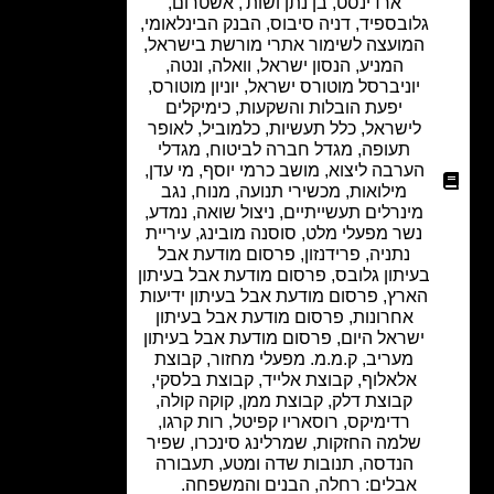
ארדינסט, בן נתן ושות'
,
אשטרום
,
גלובספיד
,
דניה סיבוס
,
הבנק הבינלאומי
,
המועצה לשימור אתרי מורשת בישראל
,
המניע
,
הנסון ישראל
,
וואלה
,
ונטה
,
יוניברסל מוטורס ישראל
,
יוניון מוטורס
,
יפעת הובלות והשקעות
,
כימיקלים
לישראל
,
כלל תעשיות
,
כלמוביל
,
לאופר
תעופה
,
מגדל חברה לביטוח
,
מגדלי
הערבה ליצוא
,
מושב כרמי יוסף
,
מי עדן
,
מילואות
,
מכשירי תנועה
,
מנוח
,
נגב
מינרלים תעשייתיים
,
ניצול שואה
,
נמדע
,
נשר מפעלי מלט
,
סוסנה מובינג
,
עיריית
נתניה
,
פרידנזון
,
פרסום מודעת אבל
בעיתון גלובס
,
פרסום מודעת אבל בעיתון
הארץ
,
פרסום מודעת אבל בעיתון ידיעות
אחרונות
,
פרסום מודעת אבל בעיתון
ישראל היום
,
פרסום מודעת אבל בעיתון
מעריב
,
ק.מ.מ. מפעלי מחזור
,
קבוצת
אלאלוף
,
קבוצת אלייד
,
קבוצת בלסקי
,
קבוצת דלק
,
קבוצת ממן
,
קוקה קולה
,
רדימיקס
,
רוסאריו קפיטל
,
רות קרגו
,
שלמה החזקות
,
שמרלינג סינכרו
,
שפיר
הנדסה
,
תנובות שדה ומטע
,
תעבורה
אבלים: רחלה, הבנים והמשפחה.