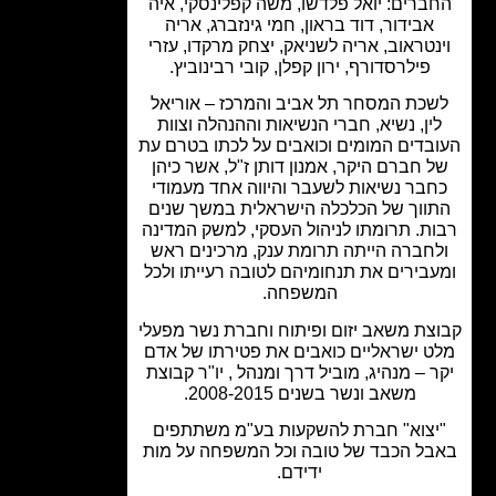
ברים: יואל פלדשו, משה קפלינסקי, איה
אבידור, דוד בראון, חמי גינזברג, אריה
נטראוב, אריה לשניאק, יצחק מרקדו, עזרי
פילרסדורף,
ירון קפלן,
קובי רבינוביץ.
כת המסחר תל אביב והמרכז – אוריאל
ין, נשיא, חברי הנשיאות וההנהלה וצוות
בדים המומים וכואבים על לכתו בטרם עת
 חברם היקר, אמנון דותן ז"ל, אשר כיהן
בר נשיאות לשעבר והיווה אחד מעמודי
ווך של הכלכלה הישראלית במשך שנים
ת. תרומתו לניהול העסקי, למשק המדינה
חברה הייתה תרומת ענק, מרכינים ראש
בירים את תנחומיהם לטובה רעייתו ולכל
המשפחה.
צת משאב יזום ופיתוח וחברת נשר מפעלי
ט ישראליים כואבים את פטירתו של אדם
ר – מנהיג, מוביל דרך ומנהל , יו"ר קבוצת
משאב ונשר בשנים 2008-2015.
יצוא" חברת להשקעות בע"מ משתתפים
ל הכבד של טובה וכל המשפחה על מות
ידידם.