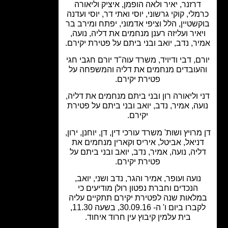
דרזנר, יאיר ולאה הופמן, איציק וליאורה
לי, קוקי גרשוני, יוסי ואתי דר, יוסי ועדנה
שטיין, הלל וציפי אדמוני, יפתח ומירב בר
איר ועליזה רענן מנחמים את דליה, נועה,
ר, נדב, יואב ובני ביתם על פטירת יקירם.
ם, דבי ודיויד, משרד עוה"ד יורם חגבי חגי
עובדים מנחמים את דליה והמשפחה על
פטירת יקירם.
 וליאורה רון ובני ביתם מנחמים את דליה,
עה, אמיר, נדב, יואב ובני ביתם על פטירת
יקירם.
מרויץ ושות' משרד עורכי דין, דן, יוחנן, ירון,
ניאל, אביטל, איריס וקארין מנחמים את
יה, נועה, אמיר, נדב, יואב ובני ביתם על
פטירת יקירם.
נועה ועופר, אמיר והגר, נדב ושני, יואב,
הנכדים וחברת נפטון רולן מודיעים כי
לאות שנה לפטירת יקירם תתקיים עליה
לקברו ביום ו' ה- 30.09.16, בשעה 11.30,
בית עלמין קיבוץ עין חרוד איחוד.