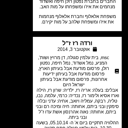
ברים בחברת נפטון רולן חיפה ואשדוד
נחמים את איז'ו ומשפחתו על מות האב.
פחת אלאלוף וחברת אלאלוף מנחמות
ת איז'ו ומשפחת שלהב על מות יקירם.
ורדה רז ז"ל
אוקטובר 3, 2014
msc
,
בית עלמין סגולה
,
דן מרויץ ושות'
,
המניע
,
נמל אשדוד
,
נמל חיפה
,
נפטון
רולן
,
פרסום מודעת אבל בעיתון הארץ
,
פרסום מודעת אבל בעיתון ידיעות
אחרונות
,
פרסום מודעת אבל בעיתון
ישראל היום
ים: בעלה: אריה רז, ילדיה: שרון רז, הילה
 אסיא ולימור רז, נכדיה: כרמי, עלמה, נבו,
ה, רבקה, עמליה ויואב, אחיה: עדני ובלה
קין ובני ביתם, אחותה: חיה ומיכה רם ובני
תם, אחותה: נאוה אהרנסון אשת עדו ז"ל
ובני ביתה.
ההלוויה תתקיים ביום א' ה- 05.10.14, בשעה