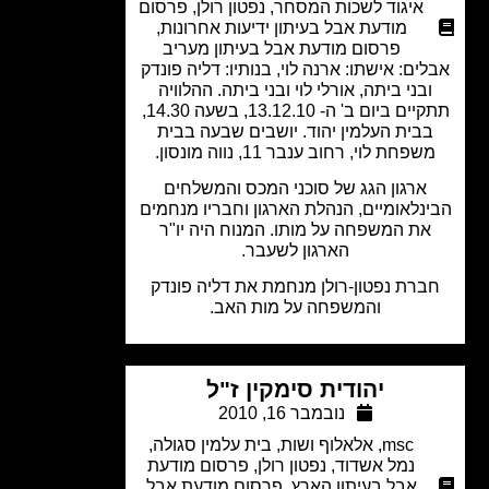
איגוד לשכות המסחר
,
נפטון רולן
,
פרסום
מודעת אבל בעיתון ידיעות אחרונות
,
פרסום מודעת אבל בעיתון מעריב
ים: אישתו: ארנה לוי, בנותיו: דליה פונדק
בני ביתה, אורלי לוי ובני ביתה. ההלוויה
תתקיים ביום ב' ה- 13.12.10, בשעה 14.30,
בית העלמין יהוד. יושבים שבעה בבית
שפחת לוי, רחוב ענבר 11, נווה מונסון.
ארגון הגג של סוכני המכס והמשלחים
נלאומיים, הנהלת הארגון וחבריו מנחמים
את המשפחה על מותו. המנוח היה יו"ר
הארגון לשעבר.
ברת נפטון-רולן מנחמת את דליה פונדק
והמשפחה על מות האב.
יהודית סימקין ז"ל
נובמבר 16, 2010
msc
,
אלאלוף ושות
,
בית עלמין סגולה
,
נמל אשדוד
,
נפטון רולן
,
פרסום מודעת
אבל בעיתון הארץ
,
פרסום מודעת אבל