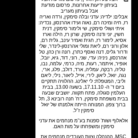
בעיתון ידיעות אחרונות
,
פרסום מודעת
אבל בעיתון מעריב
ים: ילדיה: עדני ובלה סימקין, ורדה ואריה
חיה ומיכה רם, נאוה ועידו אהרנסון, נכדיה:
תי ושולי סימקין, שי ולימור סימקין, דנית
ין, יוני ודנה סימקין, שרון רז, הילה וארז
א, לימור רז, חגית ואמיר עינב, גלית רם,
ן ורוני רם, ליאת ומולי אהרנסון-לינדר, שלי
ור גליס, דנה ואסף כתרן, רונה ורן כהן, טל
נסון, ניניה: עדי, שני, רוני, דוד, גיא, יובל,
יר, איתמר, רעות, מיה, כרמי, עלמה, נבו,
יה, רבקה, עמליה, ארד, דולב, פלג, ארי,
, יואל, ליאון, לירי, אייל, ליאור, נילי, ליאם
יבי, המטפלת: לי יאלינג. ההלוויה תתקיים
ביום ד' ה- 17.11.10, בשעה 13.00, בבית
למין סגולה, פתח תקווה. יושבים שבעה
בבית משפחת סימקין, רח' חנה רובינא 3, תל
וך צפון. המנוחה הייתה אלמנתו של יואל
סימקין ז"ל.
לוף ושות' ספנות בע"מ מנחמים את עדני
סימקין ומשפחתו על מות האם.
MSC, ההנהלה וצוות העובדים מנחמים את