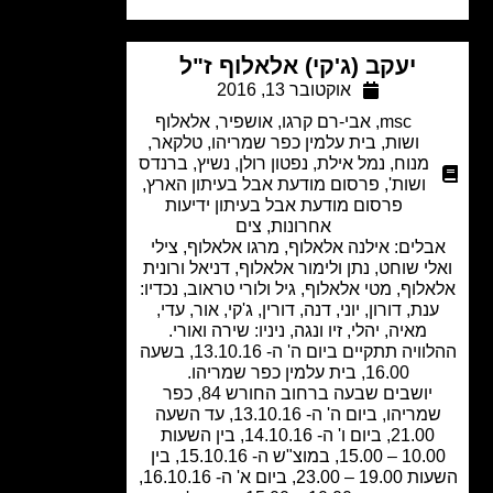
יעקב (ג'קי) אלאלוף ז"ל
אוקטובר 13, 2016
msc
,
אבי-רם קרגו
,
אושפיר
,
אלאלוף
ושות
,
בית עלמין כפר שמריהו
,
טלקאר
,
מנוח
,
נמל אילת
,
נפטון רולן
,
נשיץ, ברנדס
ושות'
,
פרסום מודעת אבל בעיתון הארץ
,
פרסום מודעת אבל בעיתון ידיעות
אחרונות
,
צים
לים: אילנה אלאלוף, מרגו אלאלוף, צילי
י שוחט, נתן ולימור אלאלוף, דניאל ורונית
לוף, מטי אלאלוף, גיל ולורי טראוב, נכדיו:
נת, דורון, יוני, דנה, דורין, ג'קי, אור, עדי,
מאיה, יהלי, זיו ונגה, ניניו: שירה ואורי.
ההלוויה תתקיים ביום ה' ה- 13.10.16, בשעה
16.00, בית עלמין כפר שמריהו.
יושבים שבעה ברחוב החורש 84, כפר
שמריהו, ביום ה' ה- 13.10.16, עד השעה
21.00, ביום ו' ה- 14.10.16, בין השעות
10.00 – 15.00, במוצ"ש ה- 15.10.16, בין
השעות 19.00 – 23.00, ביום א' ה- 16.10.16,