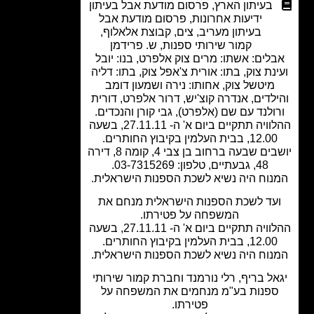
בעיתון הארץ
,
פרסום מודעת אבל בעיתון
ידיעות אחרונות
,
פרסום מודעת אבל
בעיתון מעריב
,
צים
,
קבוצת אלאלוף
,
קמור שירותי ספנות
,
ש. פרידמן
לים: אשתו: מרים צוק אלפרט, בנו: יובל
נת צוק, בתו: אורית צ'אפל צוק, בתו: דליה
מיטשל צוק, אחותו: נירה ושמעון דומב
לדים, אנדרה קוצ'יש, דרור אלפרט, דורית
ולנד עם שם (אלפרט), גבי קורן והנכדים.
ההלוויה תתקיים ביום א' ה- 27.11.11, בשעה
12.00, בבית העלמין בקיבוץ החותרים.
יושבים שבעה ברחוב בן צבי 4, קומה 8, דירה
48, גבעתיים, טלפון: 03-7315269.
נוח היה נשיא לשכת הספנות הישראלית.
עד לשכת הספנות הישראלית מנחם את
המשפחה על פטירתו.
ההלוויה תתקיים ביום א' ה- 27.11.11, בשעה
12.00, בבית העלמין בקיבוץ החותרים.
נוח היה נשיא לשכת הספנות הישראלית.
אל בריף, רלי נורמנד וחברת קמור שירותי
פנות בע"מ מנחמים את המשפחה על
פטירתו.