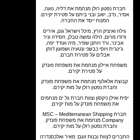
ברת נפטון רולן מנחמת את דליה, נועה,
ר, נדב, יואב ובני ביתם על פטירת יקירם.
המנוח ייסד את החברה.
לה ואיציק הרץ, מיכל וישראל גונן, איריס
ודו מרום, הילה ומשה טבלן, חסידה וניר
אבינר, ורד ויוחנן שפיר, מיה ועודד יפה,
ג'ינג'ית ויוסי כבשני ונטעיה ושמעון דותן
אבלים על פטירת חברם.
פחת איילון מנחמת את משפחת פונדק
על פטירת יקירם.
וצת אלאלוף מנחמת את משפחת פונדק
וחברת נפטון רולן על מות יקירם.
ת ואילן ניקסון וצוות חברת גל ים מנחמים
את משפחת פונדק על מות יקירם.
חברת MSC – Mediterranean Shipping
Company מנחמת את משפחת פונדק
וחברת נפטון רולן על מות יקירם.
רים לצוות ובנות זוגם: מאיר ואלכסנדרה