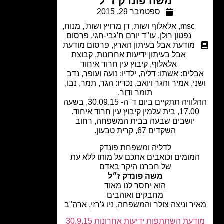
משה פונדק ז״ל
ספטמבר 29, 2015
msc
,
אלאלוף ושות
,
דן מרויץ ושות'
,
מנוח
,
נפטון רולן
,
עו"ד יורם ח'גבי-חגי
,
פרסום
מודעת אבל בעיתון הארץ
,
פרסום מודעת
אבל בעיתון ידיעות אחרונות
,
קבוצת
אלאלוף
,
קיבוץ עין חרוד איחוד
לים: אשתו: דליה, ילדיו: נועה ועופר, נדב
י, אמיר והגר ויואב, נכדיו: הגר, תמר, נבו,
תומר ודור.
ההלוויה תתקיים ביום ד' ה- 30.09.15, בשעה
17, בית עלמין קיבוץ עין חרוד איחוד.
יושבים שבעה בבית המשפחה, רחוב
השקדים 67, קרית טבעון.
לדליה ומשפחת פונדק
מומים וכואבים אתכם על מותו ללא עת
של חברנו היקר באדם
משה פונדק ז״ל
הוא יחסר לנו מאוד
מחבקים ואוהבים
ר וניצה צולר והמשפחה, ניו ג'רזי, ארה"ב
עת השתתפות ידיעות אחרונות 30.9.15