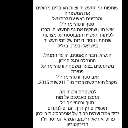
פות גני התעשייה וצוות העובדים מחזקים
את המשפחה
ומרכינים ראש עם לכתו של
סטף ורטהיימר ז"ל
יש חזון שהקים את גני התעשייה, מרכז
פיתוח תעשייה המבוססת על מצוינות,
שתחתיו נוסדו דורות של יזמי תעשייה
בישראל ובפרט בגליל.
הנשיא, חבר הנאמנים, הוועד המנהל,
ההנהלה וסגל המכון
שתתפים בצער משפחת ורטהיימר על
פטירת
זאב סטף ורטהיימר ז"ל
ל תואר לשם כבוד מ-HIT לשנת 2015.
למשפחת ורטהיימר,
אתכם באבלכם על מות
סטף ורטהיימר ז"ל
תעשיין פורץ דרך, יזם ופילנתרופ
ד אמת ועמית כבוד של אוניברסיטת רייכמן
רופ' אוריאל רייכמן, הנשיא המייסד ויו"ר
הדירקטוריון