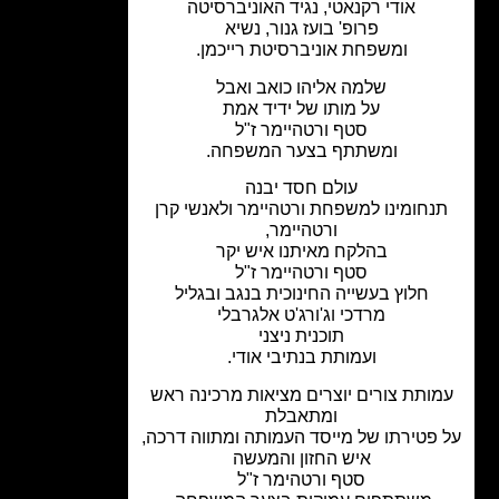
אודי רקנאטי, נגיד האוניברסיטה
פרופ' בועז גנור, נשיא
ומשפחת אוניברסיטת רייכמן.
שלמה אליהו כואב ואבל
על מותו של ידיד אמת
סטף ורטהיימר ז"ל
ומשתתף בצער המשפחה.
עולם חסד יבנה
נחומינו למשפחת ורטהיימר ולאנשי קרן
ורטהיימר,
בהלקח מאיתנו איש יקר
סטף ורטהיימר ז"ל
חלוץ בעשייה החינוכית בנגב ובגליל
מרדכי וג'ורג'ט אלגרבלי
תוכנית ניצני
ועמותת בנתיבי אודי.
ותת צורים יוצרים מציאות מרכינה ראש
ומתאבלת
פטירתו של מייסד העמותה ומתווה דרכה,
איש החזון והמעשה
סטף ורטהימר ז"ל