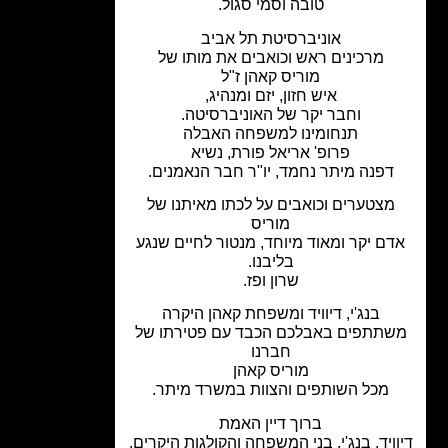
טובה וסמי סגול.
אוניברסיטת תל אביב
מרכינים ראש וכואבים את מותו של
מוריס קאהן ז"ל
איש חזון, יזם ומנהיג,
וחבר יקר של האוניברסיטה.
תנחומינו למשפחה האבלה
פרופ' אריאל פורת, נשיא
דפנה מיתר נחמד, יו"ר חבר הנאמנים.
מצטערים וכואבים על לכתו מאיתנו של
מוריס
ם יקר ומאוד מיוחד, מנטור לחיים שנגע
בליבנו.
שרון ופז.
בנג'י, דיוויד ומשפחת קאהן היקרה
תתפים באבלכם הכבד עם פטירתו של
חברנו
מוריס קאהן
מכל השותפים והצוות במשרד מיתר.
ברוך דיין האמת
ויד, בנג'י, בני המשפחה והקולגות היקרים,