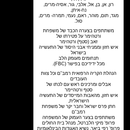
רון, אן, בן, אל, אלבי, גור, אסיה-מרים,
נח-איתן,
ד, תום, מוהר, ראם, נעמי, תמרה- מרים,
סול.
משתתפים בצערה הכבד של משפחת
ורטהימר על פטירתו של
זאב (סטף) ורטהימר
ש חזון וממניחי אבני היסוד של התעשייה
בישראל
תנחומים מעומק הלב
מכל ידידיכם בפישר (FBC).
נהלת הקריה הרפואית רמב"ם וכל צוות
העובדים
אבלים ומרכינים ראש עם לכתו של
סטף ורטהיימר
ש חזון, מהאבות המייסדים של התעשיה
הישראלית,
תן פרס ישראל וחבר יקר של משפחת
רמב"ם
משתתפים בצער העמוק של המשפחה
רופ' מיקי הלברטל, מנהל בית החולים
פ' רפי ביאר, נשיא האגודות הבינלאומיות