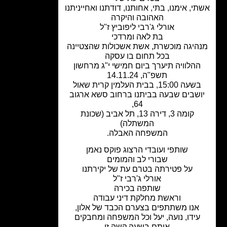
י, אימנו, בתי, אחותנו, דודתנו ואחייניתנו
האהובה והיקרה
אורלי ג'רבי ליפוביץ ז"ל
בת לאה ומרדכי
היגה מוכשרת, אשת אשכולות שהצטיינה
בכל תחום בו עסקה
הלוויה תיערך ביום חמישי י"ג מרחשון
תשפ"ה, 14.11.24
שעה 15:00, בבית העלמין קרית שאול
שבים שבעה בביתנו ברחוב סשא ארגוב
64,
קומה 3, דירה 13, תל אביב (שכונת
המשתלה)
המשפחה האבלה.
שותפי ועובדי הרצוג פוקס נאמן
שבורי לב והמומים
על פטירתה בטרם עת של יקירתנו
אורלי ג'רבי ז"ל
שותפה בכירה
וראשת מחלקת דיני עבודה
אנו משתתפים בצערם הכבד של אלון,
עידו, נועה, יעל וכל המשפחה ומחבקים
אותם בשעה קשה זו