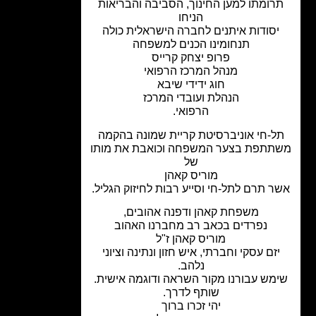
רומתו למען החינוך, הסביבה והבריאות
הניחו
סודות איתנים לחברה הישראלית כולה
תנחומינו הכנים למשפחה
פרופ יצחק קרייס
מנהל המרכז הרפואי
חוג ידידי שיבא
הנהלת ועובדי המרכז
הרפואי.
ל-חי אוניברסיטת קריית שמונה בהקמה
תתפת בצער המשפחה וכואבת את מותו
של
מוריס קאהן
 תרם לתל-חי וסייע רבות לחיזוק הגליל.
משפחת קאהן ודפנה אהובים,
נפרדים בכאב רב מחברנו האהוב
מוריס קאהן ז"ל
זם עסקי וחברתי, איש חזון ונתינה וציוני
נלהב.
מש עבורנו מקור השראה ודוגמה אישית.
שותף לדרך.
יהי זכרו ברוך