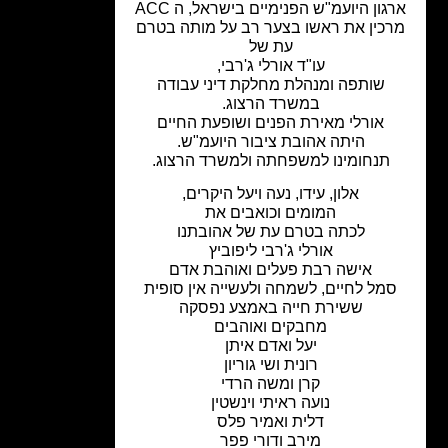
גון היועמ"ש הפנימיים בישראל, ה ACC
כין את ראשו בצער רב על מותה בטרם
עת של
עו"ד אורלי ג'רבי,
שותפה ומנהלת מחלקת דיני עבודה
במשרד הרצוג.
אורלי מאירת הפנים ושופעת החיים
היתה אהובת ציבור היועמ"ש.
תנחומינו למשפחתה ולמשרד הרצוג.
אלון, עידו, נעה ויעל היקרים,
המומים וכואבים את
לכתה בטרם עת של אהובתנו
אורלי ג'רבי ליפוביץ
אישה רבת פעלים ואוהבת אדם
מל לחיים, לשמחה ולעשייה אין סופית
ששירת חייה באמצע נפסקה
מחבקים ואוהבים
יעל ואדם איתן
רונית ושי גוריון
קרן ומשה הרדי
נועה ראיתי וינשטין
דלית ואמיר פלס
מירב ודורי פפר