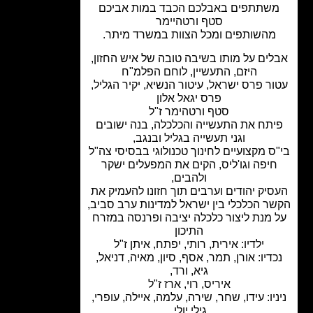
שתתפים באבלכם הכבד במות אביכם
סטף ורטהיימר
מהשותפים ומכל הצוות במשרד מיתר.
ים על מותו בשיבה טובה של איש החזון,
היזם, התעשיין, לוחם הפלמ"ח
ר פרס ישראל, עיטור הנשיא, יקיר הגליל,
פרס יגאל אלון
סטף ורטהימר ז"ל
תח את התעשייה והכלכלה, בנה ישובים
וגני תעשייה בגליל ובנגב,
ס מקצועיים לחינוך טכנולוגי בבסיסי צה"ל
יפה וגו'ליס, הקים את המפעלים ישקר
ולהבים,
יק יהודים וערבים תוך חזונו להעמיק את
ר הכלכלי בין ישראל למדינות ערב סביב,
 מנת ליצור כלכלה יציבה ופרנסה במזרח
התיכון
ילדיו: אירית, רותי, יפתח, איתן ז"ל
דיו: אורן, תמר, אסף, סיון, מאיה, דניאל,
גיא, ורד,
איריס, רוי, ארז ז"ל
יו: עידו, שחר, שירה, עלמה, איילה, עופרי,
גילי,יולי,