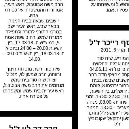
תפעול ומשפחתו על
הרב משה אבוטבול, ראש העיר,
פטירת אמו.
אמו ורדה והמשפחה על פטירת
אחיו.
יושבים שבעה בבית המנוח
בבאר שבע. ראש העיר ישב
במרכז התורני לתורה ולתפילה
ממזרח שמש, רחוב שפת אמת
סף רייכר ז"ל
5, במוצ"ש ה- 17.03.18, בין
השעות 20.00 – 24.00 וביום א'
מרץ 6, 2011
ה- 18.03.18, בין השעות 09.00 –
המודיע
,
שיח סוד
14.00.
ה אבלה. ההלוויה
שיח סוד, רשת מוסדות חינוך
התקיימה ביום ו' ה- 04.06.11
ורווחה, הרב שמעון לוי, מנכ"ל
הל מחזיקי הדת בהר
וצוות שיח סוד בית שמש
יושבים שבעה בבית
מנחמים את הרב משה אבוטבול,
המנוח, רחוב ירמיהו 8, קומת
ראש עיריית בית שמש ומשפחתו
ירושלים, בין השעות
על פטירת אחיו.
10.00-13.30, 16.30-22.30. זמני
התפילות: שחרית- 08.00, מנחה
– 17.15, מעריב – 18.30. המנוח
ל ר' יהושע ז"ל וחתנו
עון יחזקאל יעקובוביץ
ז"ל.
הרב דב לוי ז"ל