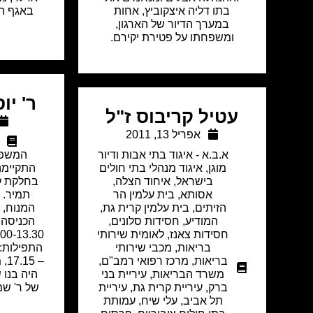
בתו דליה איצקוביץ, אחות
באגף ה
במערך הדיור של הארגון,
ומשפחתו על פטירת יקירם.
ר' יו
עטיל קריבוס ז"ל
אפריל 13, 2011
א.ב.א - איגוד בתי אבות ודיור
המשפח
מוגן
,
איגוד מנהלי בתי חולים
בישראל
,
איחוד הצלה
,
בחלקת ק
אסותא
,
בית עלמין הר
תמיר. 
הזיתים
,
בית עלמין קרית גת
,
המודיע
,
חסידות סלונים
,
הכניסה, 
חסידות צאנז
,
לאומית שירותי
בריאות
,
מכבי שירותי
בריאות
,
מרכז רפואי רמב"ם
,
משרד הבריאות
,
עיריית בני
היה בנו ש
ברק
,
עיריית קרית גת
,
עיריית
של ר' שמ
תל אביב
,
עלי שיח
,
עמותת