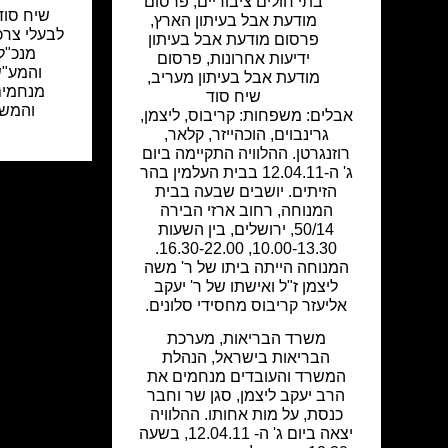
בתי חולים ציבוריים
,
פרסום
שיח סוד,
מודעת אבל בעיתון הארץ
,
לבעלי צרכי
פרסום מודעת אבל בעיתון
מנכ"ל,
ידיעות אחרונות
,
פרסום
והמע"ש
מודעת אבל בעיתון מעריב
,
מנחמים
שיח סוד
והמשפ
אבלים: משפחות: קריבוס, ליצמן,
גרינבוים, הוכהייזר, קלאר,
רוזנגרטן. ההלוויה התקיימה ביום
ג' ה-12.04.11 בבית העלמין בהר
הזיתים. יושבים שבעה בבית
המנוחה, רחוב ארזי הבירה
50/14, ירושלים, בין השעות
10.00-13.30, 16.30-22.00.
המנוחה הייתה ביתו של ר' משה
ליצמן ז"ל ואישתו של ר' יעקב
אליעזר קריבוס מחסידי סלונים.
משרד הבריאות, מערכת
הבריאות בישראל, הנהלת
המשרד והעובדים מנחמים את
הרב יעקב ליצמן, סגן שר וחבר
כנסת, על מות אחותו. ההלוויה
יצאה ביום ג' ה- 12.04.11, בשעה