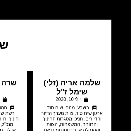
שי
שלמה אריה (זלי)
שרה ג
שימל ז"ל
יולי 10, 2020
בשבע
,
מנוח
,
שיח סוד
המוד
ארגון שיח סוד, צוות מערך הדיור
רשת שיח
והדיירים, חניכי מסגרות החינוך
חינוך ורוו
והרווחה, המשפחות, הצוות
מנכ"ל,
וההנהלה אבלים ומנחמים את
אדלר, מ