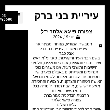
יריית בני ברק
03-
9786680
צפורה פייגא אלתר ז"ל
יוני 19, 2024
המבשר
,
המודיע
,
מנוחה
,
סמינר גור
,
עיריית אשדוד
,
עיריית בני ברק
אבל כבד
ם רבני העיר והקהילות, סגני ומ"מ ראש
ר, חברי המועצה, אברכי הכוללים, תלמידי
ישיבות ותושבי העיר, אנו משגרים כוס
נחומים ומשתתפים באבלם וצערם של
ידות גור, עם הסתלקותה לשמי רום של
שה הטהורה והצדקנית, הצנועה והחסודה,
זע תרשישים, אוהבת תורה ולומדיה בכל
נימי נפשה ומאודה
הרבנית הצדקנית מגור מרת
צפורה פייגא אלתר
עליה השלום
 חבר לכבוד קדושת מרן האדמו"ר הפני