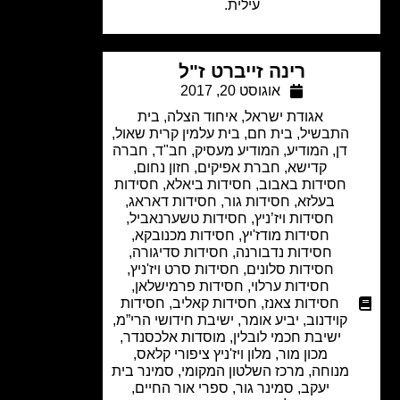
עילית.
רינה זייברט ז"ל
אוגוסט 20, 2017
אגודת ישראל
,
איחוד הצלה
,
בית
התבשיל
,
בית חם
,
בית עלמין קרית שאול
,
דן
,
המודיע
,
המודיע מעסיק
,
חב"ד
,
חברה
קדישא
,
חברת אפיקים
,
חזון נחום
,
חסידות באבוב
,
חסידות ביאלא
,
חסידות
בעלזא
,
חסידות גור
,
חסידות דאראג
,
חסידות ויז’ניץ
,
חסידות טשערנאביל
,
חסידות מודז'יץ
,
חסידות מכנובקא
,
חסידות נדבורנה
,
חסידות סדיגורה
,
חסידות סלונים
,
חסידות סרט ויז'ניץ
,
חסידות ערלוי
,
חסידות פרמישלאן
,
חסידות צאנז
,
חסידות קאליב
,
חסידות
קוידנוב
,
יביע אומר
,
ישיבת חידושי הרי”מ
,
ישיבת חכמי לובלין
,
מוסדות אלכסנדר
,
מכון מור
,
מלון ויז'ניץ ציפורי קלאס
,
מנוחה
,
מרכז השלטון המקומי
,
סמינר בית
יעקב
,
סמינר גור
,
ספרי אור החיים
,