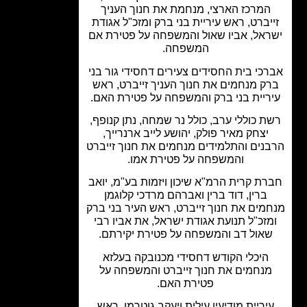
המרכז הארצי, מנחמת את חנוך העניך
יברט, ראש עיריית בני ברק ומזכ"ל אגודת
אל, אביו שאול והמשפחה על פטירת אם
המשפחה.
כי בית החסידים צעירים דחסידי גור בני
ק מנחמים את חנוך העניך זייברט, ראש
ריית בני ברק והמשפחה על פטירת האם.
ת כוללי ערב, כולל נר שמחה, נתן קנופף,
יצחק מאיר פולק, יהושע לייב ארנרייך,
נים והתלמידים מנחמים את חנוך זייברט
והמשפחה על פטירת אמו.
ת קרית הרמ"א שיכון ויזמות בע"מ, יואב
ברין, דוד ברין ואברהם מרדכי קלוגמן
מים את חנוך זייברט, ראש העיר בני ברק
זכ"ל תנועת אגודת ישראל, את אביו רבי
אול דב והמשפחה על פטירת יקירתם.
היכלי הקודש דחסידי מכנובקה בעלזא
נחמים את חנוך זייברט והמשפחה על
פטירת האם.
יריית מודיעין עילית ויעקב גוטרמן, ראש