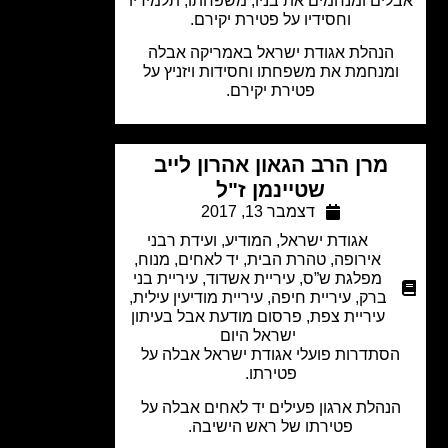
ים ומנחמים את בניו, משפחתו, תלמידיו
וחסידיו על פטירת יקירם.
הנהלת אגודת ישראל באמריקה אבלה
מנחמת את משפחתו וחסידות ויזניץ על
פטירת יקירם.
מרן הרב הגאון אהרון לייב
שטיינמן ז"ל
דצמבר 13, 2017
אגודת ישראל
,
המודיע
,
ועידת רבני
אירופה
,
טהרת הבית
,
יד לאחים
,
מנוח
,
מפלגת ש”ס
,
עיריית אשדוד
,
עיריית בני
ברק
,
עיריית חיפה
,
עיריית מודיעין עילית
,
עיריית צפת
,
פרסום מודעת אבל בעיתון
ישראל היום
סתדרות פועלי אגודת ישראל אבלה על
פטירתו.
נהלת ארגון פעילים יד לאחים אבלה על
פטירתו של ראש הישיבה.