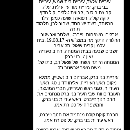
עיריית אלעד
,
עיריית בית שמש
,
עיריית
בני ברק
,
עיריית מודיעין עילית
,
עלה
,
קבוצת ב.ס.ר.
,
קבוצת טללים
,
קול הדף
,
קוקה קולה
,
רפואה וישועה למען הילד
המיוחד
,
רשת יש חסד
,
שחור לבן
,
תלמוד
תורה
לים: משפחות: זייברט, שלסר וארשטר.
ההלוויה התקיימה במוצ"ש ה- 19.08.17, בית
עלמין קרית שאול, תל אביב.
שבים שבעה בבית המנוחה, רחוב סעדיה
גאון 7, בני ברק.
נוחה הייתה אשתו של שאול דב, בתו של
משה מאיר ארשטר ז"ל.
ריית בני ברק, אברהם רובינשטיין, ממלא
קום ראש העירייה, אליהו דדון, סגן ראש
ירייה, סגני ראש העירייה, חברי המועצה,
בדים וותושבי העיר בני ברק מנחמים את
רב חנוך זייברט, ראש עיריית בני ברק,
והמשפחה על פטירת אמו.
רת קוקה קולה מנחמת את חנוך זייברט,
ראש עיריית בני ברק, על פטירת אמו.
וד מוסדות גור בארץ ישראל, ארגון רפואה