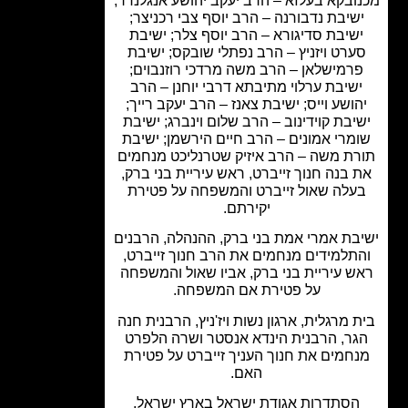
ובקא בעלזא – הרב יעקב יהושע אנגלנדר;
שיבת נדבורנה – הרב יוסף צבי רכניצר;
שיבת סדיגורא – הרב יוסף צלר; ישיבת
ערט ויזניץ – הרב נפתלי שובקס; ישיבת
רמישלאן – הרב משה מרדכי רוזנבוים;
שיבת ערלוי מתיבתא דרבי יוחנן – הרב
ושע וייס; ישיבת צאנז – הרב יעקב רייך;
יבת קוידינוב – הרב שלום וינברג; ישיבת
מרי אמונים – הרב חיים הירשמן; ישיבת
ת משה – הרב איזיק שטרנליכט מנחמים
 בנה חנוך זייברט, ראש עיריית בני ברק,
עלה שאול זייברט והמשפחה על פטירת
יקירתם.
בת אמרי אמת בני ברק, ההנהלה, הרבנים
תלמידים מנחמים את הרב חנוך זייברט,
ש עיריית בני ברק, אביו שאול והמשפחה
על פטירת אם המשפחה.
 מרגלית, ארגון נשות ויז'ניץ, הרבנית חנה
ר, הרבנית הינדא אנסטר ושרה הלפרט
חמים את חנוך העניך זייברט על פטירת
האם.
הסתדרות אגודת ישראל בארץ ישראל,