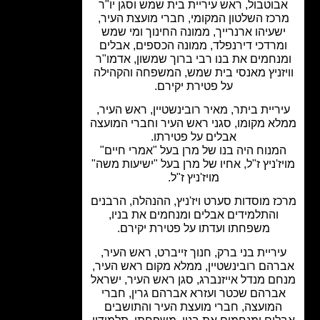
בוטבול, ראש עיריית בית שמש וסגן יו"ר
כז השלטון המקומי, חברי מועצת העיר,
שעיהו ארנרייך, ממונה החינוך ומי שמש
מרדכי דירנפלד, ממונה הכספים, אבלים
נחמים את בנו רבי ברוך שמשון, אדמו"ר
יזניץ מאנסי בית שמש, המשפחה והקהילה
על פטירת יקירם.
ריית ביתר, מאיר רובינשטיין, ראש העיר,
א מקומו, סגני ראש העיר וחברי המועצה
אבלים על פטירתו.
מנוח היה בנו של מרן בעל "אמרי חיים"
ז'ניץ ז"ל, אחיו של מרן בעל "ישיעות משה"
מויז'ניץ ז"ל.
ז מוסדות סערט ויז'ניץ, ההנהלה, הרבנים
והתלמידים אבלים ומנחמים את בניו,
משפחתו ועדתו על פטירת יקירם.
יריית בני ברק, חנוך זייברט, ראש העיר,
הם רובינשטיין, ממלא מקום ראש העיר,
ם מנדל אייזנברג, סגן ראש העיר, ישראל
ברהם שכטר ועזרא אברהם גרין, חברי
המועצה, חברי מועצת העיר והתושבים