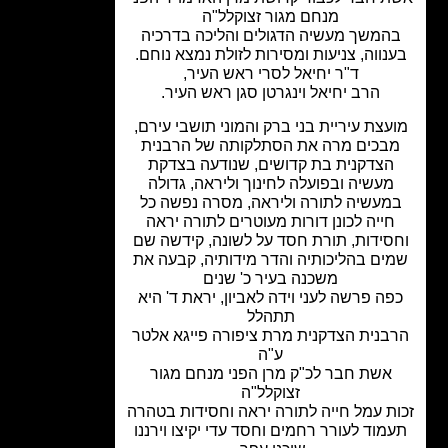
מנחם מגור זצוקלל"ה
המשך מעשיה הדגולים והליכה בדרכיה
נווה, צניעות ומסירות לזולת נמצא נוחם.
ד"ר יחיאל לסרי ראש העיר,
הרב יחיאל וינגרטן סגן ראש העיר.
עצת עיריית בני ברק והמוני תושבי עירם,
בכים מרה את הסתלקותה של הרבנית
הצדקנית בת קדושים, שנודעה בצדקת
מעשיה ובפועלה לחינוך וליראה, גדולה
מעשיה לתורה וליראה, מסרה נפשה כל
חייה לכונן דורות מעוטרים לתורה יראה
סידות, תורת חסד על לשונה, קידשה שם
ים בהליכותיה והדר מידותיה, קבעה את
משכנה בעיר כ' שנים
ה פרשה לעני וידה לאביון, יראת ד' היא
תתהלל
בנית הצדקנית מרת
ציפורה פייגא
אלטר
ע"ה
אשת חבר לכ"ק מרן הפני מנחם מגור
זצוקלל"ה
ת עמל חייה לתורה יראה וחסידות בטהרה
מוד לעורר רחמים וחסד עדי יקיצו וירננו