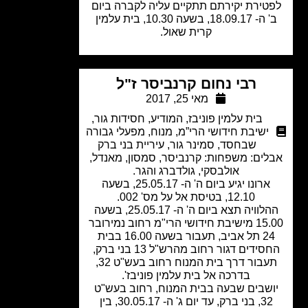
טירת יקירתם תתקיים עליה לקברה ביום
ב' ה- 18.09.17, בשעה 10.30, בית עלמין
קרית שאול.
רבי נחום קרנביסר ז"ל
מאי 25, 2017
בית עלמין פוניבז
,
המודיע
,
חסידות גור
,
ישיבת חידושי הרי”מ
,
מנוח
,
מפעלי גבורה
שבחסד
,
סמינר גור
,
עיריית בני ברק
לים: משפחות: קרנביסר, סמסון, מאנדל,
אולבסקי, גולדברג והגר.
ארונו יגיע ביום ה' ה- 25.05.17, בשעה
12.10, בטיסת אל על מס' 002.
ההלוויה תצא ביום ה' ה- 25.05.17, בשעה
15.00 מישיבת חידושי הרי"מ רחוב נמירובר
24 תל אביב, תעבור בשעה 16.00 בבית
החסידים דגור רחוב מהרש"ל 13 בני ברק,
תעבור דרך בית המנוח רחוב בעש"ט 32,
בדרכה אל בית עלמין פוניבז'.
שבים שבעה בבית המנוח, רחוב בעש"ט
32, בני ברק, עד יום ג' ה- 30.05.17, בין