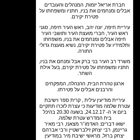
ברת אריאל יזמות, המנהלים והעובדים
ים ומנחמים את בניו, חתניו ומשפחתו על
פטירת יקירם.
יית חיפה, יונה יהב, ראש העיר חיפה, סגני
ש העיר, חברי מועצת העיר ותושבי העיר
יפה אבלים ומנחמים את בניו, משפחתו
מידיו על פטירת יקירם, נשיא מועצת גדולי
התורה.
ד רב העיר בני ברק אבל ומנחם את בניו,
יו ומשפחתו על פטירת יקירם, בעל אילת
השחר.
רגון טהרת הבית, ההנהלה, המפקחים
והרבנים אבלים על פטירתו.
יריית מודיעין עילית , קרית ספר וישיבת
ת שלמה מודיעות כי עצרת לזכרו תתקיים
ביום א' ה- 24.12.17, בשעה 20.30 בהיכל
בית המדרש עטרת שלמה.
שאו דברים: האדמו"ר מצאנז, רבי מאיר
יינמן, רבי יצחק זילברשטיין ורבי אברהם
צחק ברזל, מראשי ישיבת מיר במודיעין