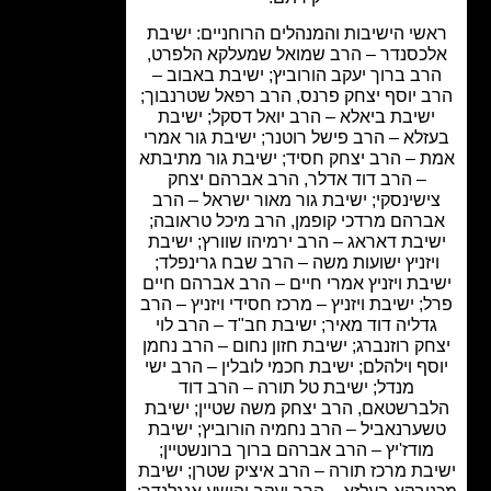
שי הישיבות והמנהלים הרוחניים: ישיבת
כסנדר – הרב שמואל שמעלקא הלפרט,
רב ברוך יעקב הורוביץ; ישיבת באבוב –
 יוסף יצחק פרנס, הרב רפאל שטרנבוך;
שיבת ביאלא – הרב יואל דסקל; ישיבת
זלא – הרב פישל רוטנר; ישיבת גור אמרי
 – הרב יצחק חסיד; ישיבת גור מתיבתא
– הרב דוד אדלר, הרב אברהם יצחק
ישינסקי; ישיבת גור מאור ישראל – הרב
רהם מרדכי קופמן, הרב מיכל טראובה;
יבת דאראג – הרב ירמיהו שוורץ; ישיבת
יזניץ ישועות משה – הרב שבח גרינפלד;
בת ויזניץ אמרי חיים – הרב אברהם חיים
; ישיבת ויזניץ – מרכז חסידי ויזניץ – הרב
דליה דוד מאיר; ישיבת חב"ד – הרב לוי
ק רוזנברג; ישיבת חזון נחום – הרב נחמן
סף וילהלם; ישיבת חכמי לובלין – הרב ישי
מנדל; ישיבת טל תורה – הרב דוד
ברשטאם, הרב יצחק משה שטיין; ישיבת
ערנאביל – הרב נחמיה הורוביץ; ישיבת
ודז'יץ – הרב אברהם ברוך ברונשטיין;
בת מרכז תורה – הרב איציק שטרן; ישיבת