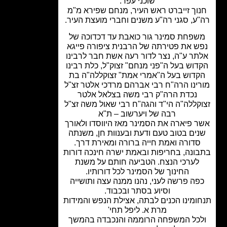
שוכני עפר.
וך זייברט ראש העיר, מנחם שפירא מ"מ
ע, סגני רה"ע משנים וחברי מועצת העיר.
פחת סמינר גור כואבת עד דכדוכה של
ש את פטירתה של הרבנית ציפורה פייגא
תר ע"ה, נצר לדור רעה אשת חבר לרבינו
וש בעל ה"פני מנחם" זצוק"ל, כלת רבינו
דוש בעל ה"אמרי אמת" זצוקללה"ה בת
ינו הרה"ח רבי אברהם מרדכי אלטר זצ"ל
נכדת הרה"ק רבי משה בצלאל אלטר
קללה"ה הי"ד והגה"ח רבי שאול משה זצ"ל
רבה של ויערשוב – ת"א
 פיארה את הסמינר מאז היווסדו ולאורך
ים בטוב טעם ודעת ובענוות חן, משנתה
סדורה ואמת חייה ברורה ומאירת דרך.
ונה, בחריפות ובאמת ישרה חינכה דורות
לערכי הנצח. הטביעה חותם על משנת
החינוך של הסמינר לכל דורותיו.
פה פרשה לעני, נהנו ממנה עצה ותושייה
וסיוע בסתר ובכבוד.
ומינו הכנים לבתה, אצילת הנפש והמידות
מרת א. ליפל תחי'
כל המשפחה הרוממה והנכבדה בהמשך