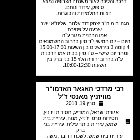
כה והליכה לאור משנתה הצרופה נמצא
סיפוק, עידוד ונוחם.
הצוות התלמידות והבוגרות.
"ח מוה"ר יצחק דוד אלטר שליט"א
יישב
שבעה על פטירת
אמו הרבנית מגור ע"ה
ם – יום חמישי י"ד סיון ברחוב החשמונאים
ר יום שישי – ט"ו סיון בבית אמו הרבנית
ע"ה ברחוב יהודה הלוי 15 בני ברק בין
השעות 10:00-12:30.
רבי מרדכי האגאר האדמו"ר
מוויזניץ מאנסי ז"ל
מרץ 19, 2018
אגודת ישראל
,
המודיע
,
חסידות ויז’ניץ
,
חסידות סרט ויז'ניץ
,
מנוח
,
עיריית בית
שמש
,
עיריית ביתר עילית
,
עיריית בני
ברק
עיריית בית שמש, לשכת הדובר, משה