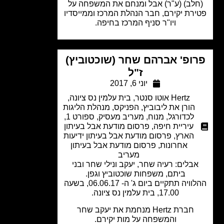
לב) (ע"ר) אבל ומנחם את המשפחה על
רת יקירם, חבר הנהלת המרכז וממייסדיו
ויו"ר סניף המרכז בחיפה.
ופ' אברהם שחר (שוכטוביץ)
ז"ל
יוני 6, 2017
Hertz אוטו סנטר
,
בית עלמין נס ציונה
,
הורן את ליבוביץ
,
הפניקס
,
מנהלת הליגות
לכדורגל
,
מנוח
,
מעריב מעסיק
,
ספורט 1
,
עיריית חיפה
,
פרסום מודעת אבל בעיתון
הארץ
,
פרסום מודעת אבל בעיתון ידיעות
אחרונות
,
פרסום מודעת אבל בעיתון
מעריב
בלים: רעיה שחר, יעקב ונילי שחר ובני
ביתם, משפחות שוכטוביץ וגפן.
ההלוויה תתקיים ביום ג' ה- 06.06.17, בשעה
17.00, בית עלמין נס ציונה.
חברת Hertz מנחמת את יעקב שחר
והמשפחה על מות יקירם.