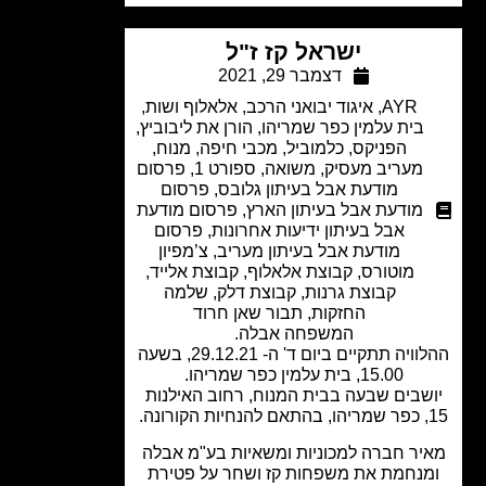
ישראל קז ז"ל
דצמבר 29, 2021
AYR
,
איגוד יבואני הרכב
,
אלאלוף ושות
,
בית עלמין כפר שמריהו
,
הורן את ליבוביץ
,
הפניקס
,
כלמוביל
,
מכבי חיפה
,
מנוח
,
מעריב מעסיק
,
משואה
,
ספורט 1
,
פרסום
מודעת אבל בעיתון גלובס
,
פרסום
מודעת אבל בעיתון הארץ
,
פרסום מודעת
אבל בעיתון ידיעות אחרונות
,
פרסום
מודעת אבל בעיתון מעריב
,
צ’מפיון
מוטורס
,
קבוצת אלאלוף
,
קבוצת אלייד
,
קבוצת גרנות
,
קבוצת דלק
,
שלמה
החזקות
,
תבור שאן חרוד
המשפחה אבלה.
ההלוויה תתקיים ביום ד' ה- 29.12.21, בשעה
15.00, בית עלמין כפר שמריהו.
שבים שבעה בבית המנוח, רחוב האילנות
ה.
יר חברה למכוניות ומשאיות בע"מ אבלה
נחמת את משפחות קז ושחר על פטירת