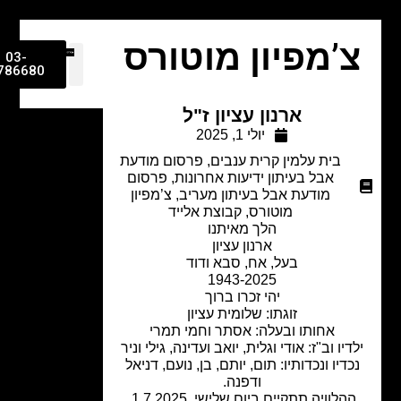
’מפיון מוטורס
03-
9786680
ארנון עציון ז"ל
יולי 1, 2025
בית עלמין קרית ענבים
,
פרסום מודעת
אבל בעיתון ידיעות אחרונות
,
פרסום
מודעת אבל בעיתון מעריב
,
צ’מפיון
מוטורס
,
קבוצת אלייד
הלך מאיתנו
ארנון עציון
בעל, אח, סבא ודוד
1943-2025
יהי זכרו ברוך
זוגתו: שלומית עציון
אחותו ובעלה: אסתר וחמי תמרי
דיו וב"ז: אודי וגלית, יואב ועדינה, גילי וניר
כדיו ונכדותיו: תום, יותם, בן, נועם, דניאל
ודפנה.
ההלוויה תתקיים ביום שלישי, 1.7.2025,