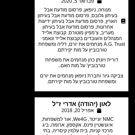
פברואר 5, 2020
מנוחה
,
ניופאן
,
פרסום מודעת אבל
בעיתון גלובס
,
פרסום מודעת אבל בעיתון
הארץ
,
פרסום מודעת אבל בעיתון ידיעות
אחרונות
,
פרסום מודעת אבל בעיתון
מעריב
,
צ’מפיון מוטורס
,
קבוצת אלייד
נהלים והעובדים בקבוצת אלייד ונאמני
A.G. Trust מנחמים את יורם, דליה ומשפחת
טורבוביץ על מות יקירתם.
דורית ויונתן כהן מנחמים את משפחת
טורבוביץ' על מות האם..
יקה גיור וחברת ניופאן מנחמים את יורם
ומשפחת טורבוביץ על מות יקירתם.
לאון (יהודה) אדרי ז"ל
אפריל 20, 2018
NMC יונייטד
,
We4G
,
אור למשפחות
,
איגנשטיין פינס
,
אקספון
,
ארומה
,
ביג
מרכזי קניות
,
בית עלמין קיסריה
,
בתי