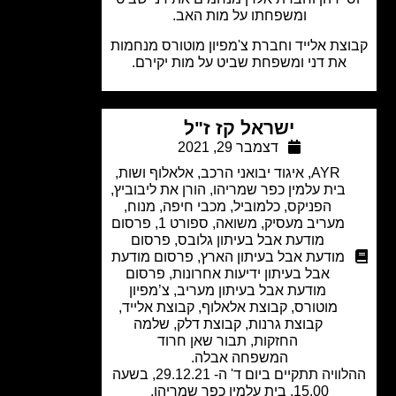
ומשפחתו על מות האב.
צת אלייד וחברת צ'מפיון מוטורס מנחמות
את דני ומשפחת שביט על מות יקירם.
ישראל קז ז"ל
דצמבר 29, 2021
AYR
,
איגוד יבואני הרכב
,
אלאלוף ושות
,
בית עלמין כפר שמריהו
,
הורן את ליבוביץ
,
הפניקס
,
כלמוביל
,
מכבי חיפה
,
מנוח
,
מעריב מעסיק
,
משואה
,
ספורט 1
,
פרסום
מודעת אבל בעיתון גלובס
,
פרסום
מודעת אבל בעיתון הארץ
,
פרסום מודעת
אבל בעיתון ידיעות אחרונות
,
פרסום
מודעת אבל בעיתון מעריב
,
צ’מפיון
מוטורס
,
קבוצת אלאלוף
,
קבוצת אלייד
,
קבוצת גרנות
,
קבוצת דלק
,
שלמה
החזקות
,
תבור שאן חרוד
המשפחה אבלה.
ההלוויה תתקיים ביום ד' ה- 29.12.21, בשעה
15.00, בית עלמין כפר שמריהו.