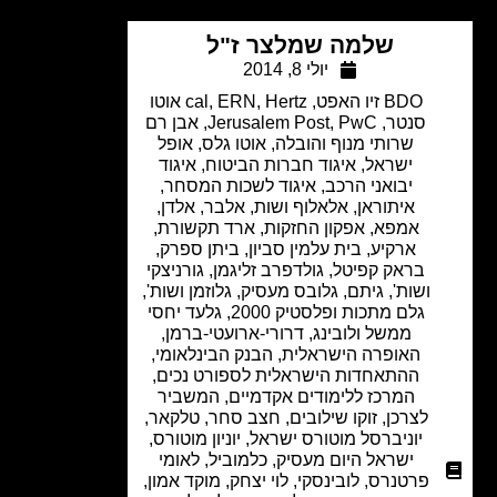
שלמה שמלצר ז"ל
יולי 8, 2014
BDO זיו האפט
,
,
ERN
,
cal
Hertz אוטו
סנטר
,
PwC
,
Jerusalem Post
,
אבן רם
שרותי מנוף והובלה
,
אוטו גלס
,
אופל
ישראל
,
איגוד חברות הביטוח
,
איגוד
יבואני הרכב
,
איגוד לשכות המסחר
,
איתוראן
,
אלאלוף ושות
,
אלבר
,
אלדן
,
אמפא
,
אפקון החזקות
,
ארד תקשורת
,
ארקיע
,
בית עלמין סביון
,
ביתן ספרק
,
בראק קפיטל
,
גולדפרב זליגמן
,
גורניצקי
ושות'
,
גיתם
,
גלובס מעסיק
,
גלוזמן ושות'
,
גלם מתכות ופלסטיק 2000
,
גלעד יחסי
ממשל ולובינג
,
דרורי-ארועטי-ברמן
,
האופרה הישראלית
,
הבנק הבינלאומי
,
ההתאחדות הישראלית לספורט נכים
,
המרכז ללימודים אקדמיים
,
המשביר
לצרכן
,
זוקו שילובים
,
חצב סחר
,
טלקאר
,
יוניברסל מוטורס ישראל
,
יוניון מוטורס
,
ישראל היום מעסיק
,
כלמוביל
,
לאומי
פרטנרס
,
לובינסקי
,
לוי יצחק
,
מוקד אמון
,