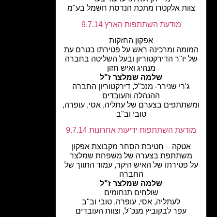
וות אלקטרו מתכת הנדסת חשמל בע"מ
מודעת השתתפות הארץ 9.7.14
אפקון החזקות
ומה ומרכינה ראש על פטירתו בטרם עת
 יו"ר הדירקטוריון ובעל השליטה בחברה
מנהיג ואיש חזון
שלמה שמלצר ז"ל
ג'רי שנירר- מנכ"ל, דירקטוריון החברה
ההנהלה והעובדים
תתפים בצערם של עתליה, אסי, עופרה,
טובי וב"ב
דעת השתתפות ידיעות אחרונות 9.7.14
אטקה – חטיבת הסחר מקבוצת אפקון
שתתפת בצערה של משפחת שמלצר
 פטירתו של האיש היקר, עמוד התווך של
החברה
שלמה שמלצר ז"ל
שולחים תנחומים
לעתליה, אסי, עופרה, טובי וב"ב
עפר לבקוביץ מנכ"ל, וצוות העובדים