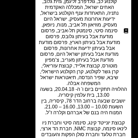
קולנוע לב
,
גולדפרב זליגמן
,
גזית גלוב
,
האחים ישראל
,
המכללה האקדמית
נתניה
,
התאחדות ענף הקולנוע בישראל
,
ידיעות אחרונות מעסיק
,
ישראל היום
מעסיק
,
מוזיאון תל אביב
,
מנוח
,
ניופאן
,
סינמה סיטי
,
סינמטק תל-אביב
,
פרסום
מודעת אבל בעיתון גלובס
,
פרסום
מודעת אבל בעיתון הארץ
,
פרסום מודעת
אבל בעיתון ידיעות אחרונות
,
פרסום
מודעת אבל בעיתון ישראל היום
,
פרסום
מודעת אבל בעיתון מעריב
,
צ’מפיון
מוטורס
,
קבוצת אלייד
,
קבוצת עזריאלי
,
קרן גשר לקולנוע
,
קרן הקולנוע הישראלי
,
שיבא
,
שפיר הנדסה
,
תיאטראות ישראל
המשפחה אבלה.
ההלוויה תתקיים ביום ו' ה- 20.04.18, בשעה
13.00, בית עלמין קיסריה.
יושבים שבעה ברחוב הדר 78, קיסריה, בין
עות 10.00 – 13.00, 16.00 – 21.00.
המנוח היה בנם של אברהם וקלרה ז"ל.
וצת יונייטד קינג, סינמה סיטי וחברת ניו
לינאו סינמה, קבוצת NMC, חברת הד ארצי,
רת טלעד וחברת סולן הפקות והעובדים