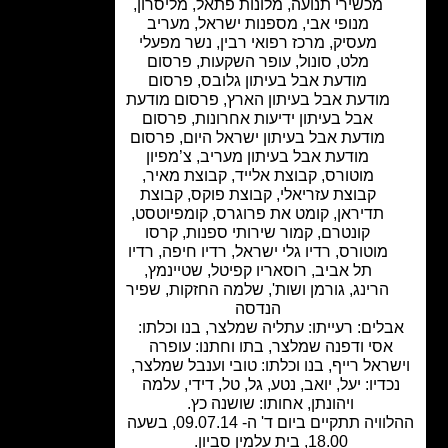
מכשירי תנועה
,
מלונות פתאל
,
מליסרון
,
מנופי אבי
,
מספנות ישראל
,
מעריב
מעסיק
,
מרכז רפואי רבין
,
נשר מפעלי
מלט
,
סונול
,
עופר השקעות
,
פרסום
מודעת אבל בעיתון גלובס
,
פרסום
מודעת אבל בעיתון הארץ
,
פרסום מודעת
אבל בעיתון ידיעות אחרונות
,
פרסום
מודעת אבל בעיתון ישראל היום
,
פרסום
מודעת אבל בעיתון מעריב
,
צ’מפיון
מוטורס
,
קבוצת אלייד
,
קבוצת מאיר
,
קבוצת עזריאלי
,
קבוצת פוקס
,
קבוצת
תדיראן
,
קומט את פרוגרס
,
קומפיוטסט
,
קונטרם
,
קמור שירותי ספנות
,
קרסו
מוטורס
,
רדיו גלי ישראל
,
רדיו חיפה
,
רדיו
תל אביב
,
רוסאריו קפיטל
,
שטיינמץ,
הרינג, גורמן ושות'
,
שלמה החזקות
,
שפיר
הנדסה
לים: רעייתו: עתליה שמלצר, בנו וכלתו:
אסי ודפנה שמלצר, בתו וחתנו: עופרה
ראל רייף, בנו וכלתו: טובי וענבל שמלצר,
כדיו: יעל, יואב, נטע, גל, טל, דידי, עלמה
ויהונתן, אחותו: שושנה כץ.
ההלוויה תתקיים ביום ד' ה- 09.07.14, בשעה
18.00, בית עלמין סביון.