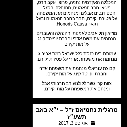
כללה האקדמית נתניה, פרופ' יעקב הרט,
נשיא, חבר הנאמנים, ההנהלה, הסגל
סטודנטים אבלים ומנחמים את המשפחה
פטירת יקירם, חבר בחבר הנאמנים ובעל
תואר Honoris Causa.
יאון תל אביב לאמנות, ההנהלה והעובדים
חמים את משה אדרי וחברת יונייטד קינג
על מות יקירם
ותת בית כנסת כלל ישראל רמת אביב ג'
מת את משפחת אדרי על פטירת יקירם.
וצת עזריאלי מנחמת את משפחת אדרי
וחברת יונייטד קינג על מות יקירם.
צוות קרן גשר לקולנוע רב תרבותי אבל
ומנחם את המשפחה על מות יקירם.
גלית נחמיאס ז"ל – י״א באב
תשע״ז
אוגוסט 3, 2017