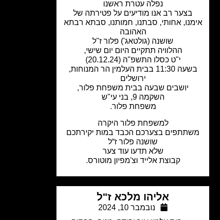
נפלה עטרת ראשנו
בצער רב אנו מודיעים על פטירתה של
נו, אחותי, סבתנו, חמותנו, סבתא רבתא
האהובה
שושנה (גולטאג') פלור ז"ל
ההלוויה תתקיים היום יום שישי,
י"ט כסלו התשפ"ה (20.12.24)
בשעה 11:30 בבית העלמין הר המנוחות,
ירושלים
יושבים שבעה בבית משפחת פלור,
השקמה 9, בני עי"ש
משפחת פלור.
למשפחת פלור היקרה
תתפים בצערכם הכבד במות יקירתכם
שושנה פלור ז“ל
שלא תדעו עוד צער
קבוצת אלייד וצ'מפיון מוטורס.
אליהו מלכא ז"ל
נובמבר 10, 2024