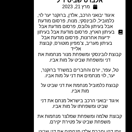
אלברט שביט ז"ל
מרץ 21, 2023
איגוד יבואני הרכב
,
אלדן
,
ברוקנר יער לוי
,
כלמוביל
,
לובינסקי
,
מנוח
,
פרסום מודעת
אבל בעיתון גלובס
,
פרסום מודעת אבל
בעיתון הארץ
,
פרסום מודעת אבל בעיתון
ידיעות אחרונות
,
פרסום מודעת אבל
בעיתון מעריב
,
צ’מפיון מוטורס
,
קבוצת
אלייד
צת לובינסקי ומשפחת מנור מנחמות את
דני ומשפחת שביט על מות אביו.
ל, עפר, יורם והחברים במשרד ברוקנר,
יער, לוי מנחמים את דני על מות אביו.
בוצת כלמוביל מנחמת את דני שביט על
מות אביו.
יגוד יבואני הרכב בישראל מנחם את דני
שביט ומשפחתו על מות אביו.
צת שלמה ומשפחת שמלצר מנחמות את
משפחת שביט על פטירת יקירם.
סי דהן וחברת אלדן מנחמים את דני שביט