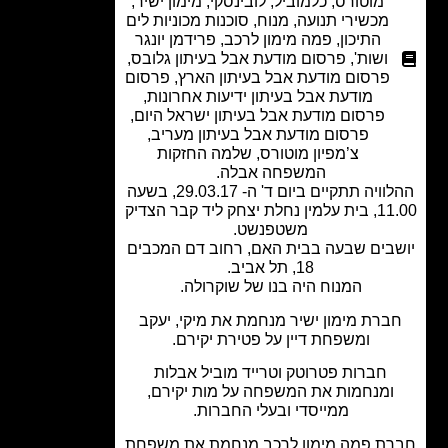
מוטורס
,
כלמוביל
,
לובינסקי
,
מימון ישיר
,
מכשירי תנועה
,
מנוח
,
סוכנות מכוניות לים
התיכון
,
פמה מימון לרכב
,
פרידמן יונגר
ושות'
,
פרסום מודעת אבל בעיתון גלובס
,
פרסום מודעת אבל בעיתון הארץ
,
פרסום
מודעת אבל בעיתון ידיעות אחרונות
,
פרסום מודעת אבל בעיתון ישראל היום
,
פרסום מודעת אבל בעיתון מעריב
,
צ’מפיון מוטורס
,
שלמה החזקות
המשפחה אבלה.
ההלוויה תתקיים ביום ד' ה- 29.03.17, בשעה
11.00, בית עלמין נחלת יצחק ליד קבר הצדיק
משטפנשט.
בים שבעה בבית האם, רחוב דם המכבים
18, תל אביב.
המנוח היה בנו של שוקרולה.
ברת מימון ישיר מנחמת את מיקי, יעקב
ומשפחת דיין על פטירת יקירם.
חברות פטרוטק וטרייד מוביל אבלות
ומנחמות את המשפחה על מות יקירם,
ממייסדי ובעלי החברות.
ת פמה מימון לרכב מנחמת את משפחת