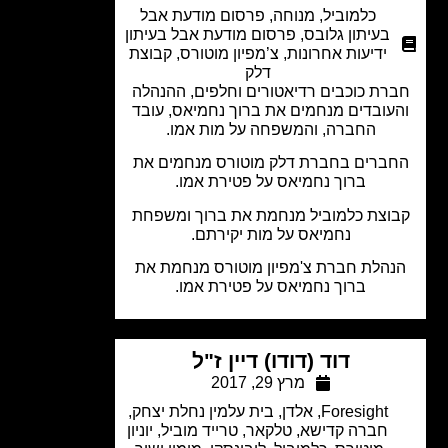
כלמוביל
,
מנוחה
,
פרסום מודעת אבל
בעיתון גלובס
,
פרסום מודעת אבל בעיתון
ידיעות אחרונות
,
צ’מפיון מוטורס
,
קבוצת
דלק
רת כוכבים רדיאטורים וחלפים, ההנהלה
עובדים מנחמים את ברוך נחמיאס, עובד
החברה, והמשפחה על מות אמו.
ברים בחברת דלק מוטורס מנחמים את
ברוך נחמיאס על פטירת אמו.
וצת כלמוביל מנחמת את ברוך ומשפחת
נחמיאס על מות יקירתם.
הלת חברת צ'מפיון מוטורס מנחמת את
ברוך נחמיאס על פטירת אמו.
דוד (דודו) דיין ז"ל
מרץ 29, 2017
Foresight
,
אלדן
,
בית עלמין נחלת יצחק
,
חברה קדישא
,
טלקאר
,
טרייד מוביל
,
יוניון