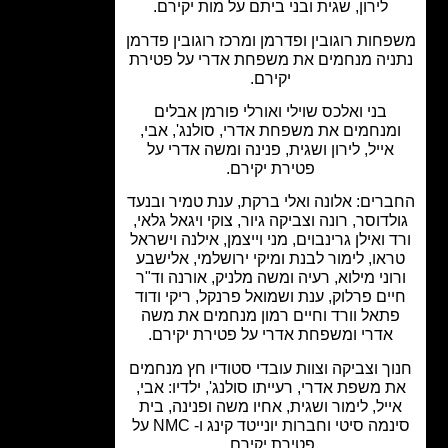
לירון, שגית ובני ביתם על מות יקירם.
חות רוגובין ופדרמן ומרכז רוגובין פדרמן
יה מנחמים את משפחת אדרי על פטירת
יקירם.
בני ואלכס שוילי ואורלי פורמן אבלים
מנחמים את משפחת אדרי, סולנג', אבי,
אייל, לירון ושגית, פנינה ומשה אדרי על
פטירת יקירם.
רים: אלונה ואלי ברקת, ענת טמיר ובנעד
לדוסר, רונה וצביקה גיור, צוקי ויגאל גלאי,
 ואילן גרינבוים, מני וייצמן, אילנה וישראל
או, לימור לבנת ומיקי ירושלמי, אלישבע
וני מילוא, רעיה ומשה מלניק, אורנה וד"ר
ים פרלוק, ענת ושמואל פרנקל, ריקי ודוד
תאל וורד וחיים רמון מנחמים את משה
אדרי ומשפחת אדרי על פטירת יקירם.
ך וצביקה וצוות עובדי סטודיו חץ מנחמים
 משפת אדרי, רעייתו סולנג', ילדיו: אבי,
ייל, לימור ושגית, אחיו משה ופנינה, בית
סינמה סיטי וחברות יונייטד קינג ו- NMC על
פטירת יקירם.