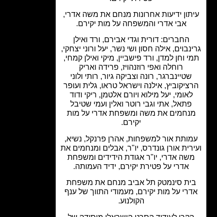
ון ידיעות אחרונות מנחם את משה אדרי,
אבי אדרי והמשפחה על מות יקירם.
החברים: דורית וגדי אבירם, ורד ואילן
נבוים, אילה חסון ושי נשר, יעל ורוני יצחקי,
 וחן למדן, ורד פישביין, מיקי ואילן קמחי,
רוחלה ואפי רוזנהויז, פרידה ואריק
טיינברגר, רונה וצביקה גיור, רותי ולוני
יקוביץ, אילנה וישראל טראו, גלית ועופר
אומי, יעל מילוא ויורם אלטמן, ריקי ודוד
תאל, אתי וגבי רוטר ואלין ועמי שטיבל
נחמים את משה ומשפחת אדרי על מות
יקירם.
ותת אור למשפחות, אהרן פרנקל, נשיא,
רית אורן גונדרס, יו"ר, אבלים ומנחמים את
שה אדרי, יו"ר אגודת הידידים ומשפחת
אדרי על פטירת יקירם, ידיד העמותה.
ת סינמטק תל אביב מנחם את משפחת
רי על מות יקירם, מעמודי התווך של ענף
הקולנוע.