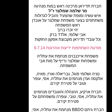
רת תדיראן מרכינה ראש במות מנהיגה
מר שלמה שמלצר ז"ל
יש עשיה ומופת שהצעיד והוביל לגדולות
תתפים בצער משפחת שמלצר על אובדן
ראש המשפחה
יהי זכרו ברוך
אבי שלומי, אלדד ברק
כל עובדי תדיראן מקבוצת אפקון החזקות
דעת השתתפות ידיעות אחרונות 9.7.14
משפחת אייכנבוים מנחמת את עתליה
ומשפחות שמלצר ורייף על מות אבי
המשפחה.
ניה ושלומי פוגל, גבריאלה וארז, מאיה,
קסה ועדן מנחמים את עתליה, אסי, עופר
וטובי על פטירת יקירם.
רת ארקיע, ההנהלה והעובדים מנחמים
 עתליה, אסי, טובי, עופרה ומשפחתם על
פטירת יקירם.
חברת גיתם BBDO מנחמת את עתליה, אסי,