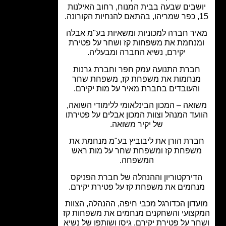
שבים שבעה בבית המנוח, רחוב האילנות
ה.
יר חברה למכוניות ומשאיות בע"מ אבלה
נחמת את משפחות קז ושחר על פטירת
יקירם, נשיא החברה ומבעליה.
ברת התנועה עמק חפר וחברת גרנות
נחמות את משפחת קז, משפחת שחר
והעובדים בחברת מאיר על מות יקירם.
ואה – המכון הבינלאומי ללימודי השואה,
עד המנהל וצוות המכון אבלים על פטירתו
של יקיר משואה.
רת הורן את ליבוביץ בע"מ מנחמת את
שפחת קז ומשפחת שחר על מות ראש
המשפחה.
דירקטוריון וההנהלה של חברת הפניקס
חמים את משפחת קז על פטירת יקירם.
דון הכדורגל מכבי חיפה, ההנהלה, הצוות
צועי והשחקנים מנחמים את משפחות קז
ר על פטירת יקירם, גיסו ושותפו של נשיא