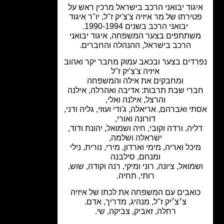
גוד יבואני הרכב בישראל מרכין ראש על
ירתו של מר איזיה צ'צ'יק ז"ל, יו"ר איגוד
יבואני הרכב בשנים 1990-1994.
שתתפים בצער המשפחה, איגוד יבואני
הרכב בישראל, ההנהלה והחברים.
דים בצער ובכאב עמוק מחבר יקר ואהוב
איזיה צ'צ'יק ז"ל
ומחבקים את אילה והמשפחה
רי שבת תרבות: אדיבה ואהרלה, אילנה
והרצל, אילנה ואלי,
י ואברהם, אריאלה, ג'ודי ועוזי, גליה ודני,
דורונה ואורי,
יה, ורדה וקובי, חיה ושמואל, יהונת ודוד,
ישראלה ושלמה,
יכל ואריה, מימי וארדון, מירי, נורית, נילי
ומנחם, סילבנה
מואל, ציונה, רוני ומיקי, רנה וקודה, שוש,
רותי, תחיה.
ואבים עם המשפחה את לכתו של איזיה
צ׳צ׳יק ז"ל, מנהיג, מדריך, אדם.
רחלה, זאביק, צביקה, שי.