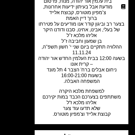
בית עלמין אור יהודה
,
מנוח
,
פרסום
מודעת אבל בעיתון ידיעות אחרונות
,
צ’מפיון מוטורס
,
קבוצת אלייד
ברוך דיין האמת
ר רב וביגון קודר אנו מודיעים על פטירתו
ל בעלי, אבינו, אחינו, סבנו ודודנו היקר
אליהו מלכא ז"ל
בן שמעון וחביבה ז"ל
לוויה תתקיים ביום שני י' חשון תשפ"ה,
11.11.24
בשעה 12:00 בבית העלמין החדש אור יהודה
– קרית אונו
ניחום אבלים
ברח' הצבר 4 תל מונד
בשעות 16:00-21:00
המשפחה האבלה.
למשפחת מלכא היקרה
שתתפים בצערכם הכבד במות יקירכם
אליהו מלכא ז“ל
שלא תדעו עוד צער
קבוצת אלייד וצ'מפיון מוטורס.