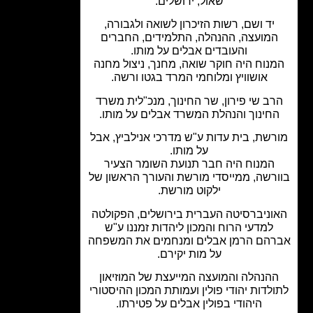
שאול, ירושלים.
יד ושם, רשות הזיכרון לשואה ולגבורה,
מועצה, ההנהלה, התלמידים, החברים
והעובדים אבלים על מותו.
נוח היה חוקר שואה, מחנך, ניצול מחנה
אושוויץ ומלוחמי המרד בגטו ורשה.
ב שי פירון, שר החינוך, מנכ"לית משרד
חינוך והנהלת המשרד אבלים על מותו.
שת, בית עדות ע"ש מדרכי אנילביץ, אבל
על מותו.
המנוח היה חבר תנועת השומר הצעיר
רשה, ממייסדי מורשת והעורך הראשון של
ילקוט מורשת.
וניברסיטה העברית בירושלים, הפקולטה
למדעי הרוח והמכון ליהדות זמננו ע"ש
הם הרמן אבלים ומנחמים את המשפחה
על מות יקירם.
הנהלה והמועצה המייעצת של המוזיאון
לדות יהודי פולין ועמותת המכון ההיסטורי
היהודי בפולין אבלים על פטירתו.