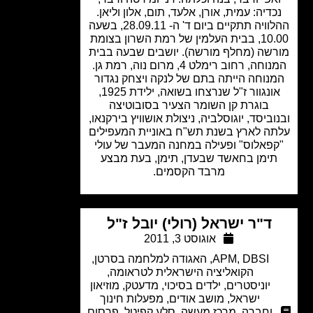
דיה: עמית, אורן, אלעד, תום, אלון וליאן.
ההלוויה תתקיים ביום ד' ה- 28.09.11, בשעה
10.00, בבית העלמין של רמת השרון בצומת
שה (מחלף מורשה). יושבים שבעה בבית
המנוחה, רחוב רימלט 4, מרום נוה, רמת גן.
נוחה הייתה בתם של לנקה ויצחק נגדור
אונגוור ז"ל שנרצחו בשואה, ילידת 1925,
בוגרת קן השומר הצעיר בסובוטיצה
וביסד, יוגוסלביה, ניצולת אושוויץ בירקנאו,
ה לארץ בשנת תש"ח באוניית המעפילים
פאלוס" ופעילה במחנה המעבר של עולי
ימן בחאשד שבעדן, תימן, בעת מבצע
מרבד הקסמים.
ד"ר ישראל (רולי) יובל ז"ל
אוגוסט 3, 2011
DBSI
,
APM
,
האגודה למלחמה בסרטן
,
הקואליציה הישראלית לטראומה
,
יוניסטרים
,
ילדים בסיכוי
,
מדעטק
,
מוזיאון
ישראל
,
מושב אודים
,
מפעלות חינוך
וחברה
,
מרכז מעשה
,
סלע קפיטל
,
פרסום