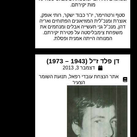
מות יקירתם.
ף ורטהיימר, יו"ר כבוד ישקר, רותי אופק,
רת ומנכ"לית המוזיאונים הפתוחים ואריה
ן, מנכ"ל גני תעשייה אבלים ומנחמים את
שפחת צימבליסטה על פטירת יקירתם.
המנוחה הייתה אמנית ופסלת.
דן פלד ז"ל (1943 – 1973)
דצמבר 3, 2013
אתר הנצחת עובדי רפאל
,
תנועת השומר
הצעיר