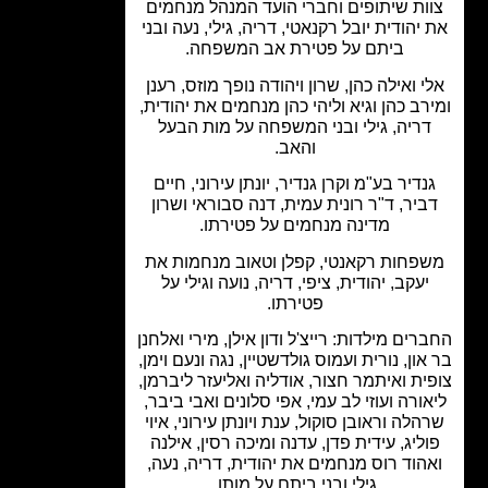
ות שיתופים וחברי הועד המנהל מנחמים
יהודית יובל רקנאטי, דריה, גילי, נעה ובני
ביתם על פטירת אב המשפחה.
י ואילה כהן, שרון ויהודה נופך מוזס, רענן
רב כהן וגיא וליהי כהן מנחמים את יהודית,
ריה, גילי ובני המשפחה על מות הבעל
והאב.
נדיר בע"מ וקרן גנדיר, יונתן עירוני, חיים
ביר, ד"ר רונית עמית, דנה סבוראי ושרון
מדינה מנחמים על פטירתו.
פחות רקאנטי, קפלן וטאוב מנחמות את
יעקב, יהודית, ציפי, דריה, נועה וגילי על
פטירתו.
רים מילדות: רייצ'ל ודון אילן, מירי ואלחנן
און, נורית ועמוס גולדשטיין, נגה ונעם וימן,
ית ואיתמר חצור, אודליה ואליעזר ליברמן,
ורה ועוזי לב עמי, אפי סלונים ואבי ביבר,
הלה וראובן סוקול, ענת ויונתן עירוני, איוי
ליג, עידית פדן, עדנה ומיכה רסין, אילנה
הוד רוס מנחמים את יהודית, דריה, נעה,
גילי ובני ביתם על מותו.