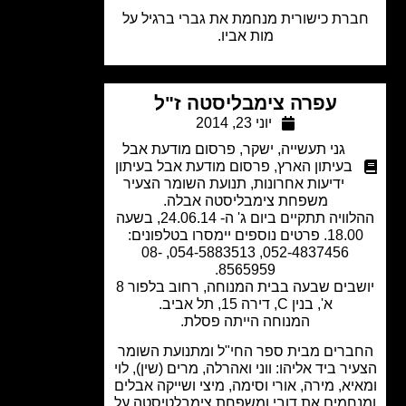
רת כישורית מנחמת את גברי ברגיל על
מות אביו.
עפרה צימבליסטה ז"ל
יוני 23, 2014
גני תעשייה
,
ישקר
,
פרסום מודעת אבל
בעיתון הארץ
,
פרסום מודעת אבל בעיתון
ידיעות אחרונות
,
תנועת השומר הצעיר
משפחת צימבליסטה אבלה.
ההלוויה תתקיים ביום ג' ה- 24.06.14, בשעה
18.00. פרטים נוספים יימסרו בטלפונים:
052-4837456, 054-5883513, 08-
8565959.
יושבים שבעה בבית המנוחה, רחוב בלפור 8
א', בנין C, דירה 15, תל אביב.
המנוחה הייתה פסלת.
ברים מבית ספר החי"ל ומתנועת השומר
ר ביד אליהו: ווני ואהרלה, מרים (שין), לוי
יא, מירה, אורי וסימה, מיצי ושייקה אבלים
חמים את דובי ומשפחת צימבלטיסטה על