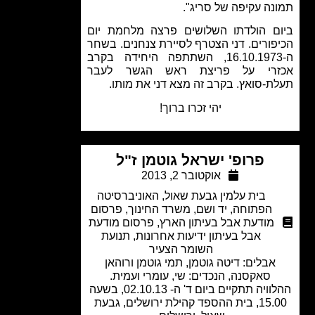
נה עקיפה של סריג".
ם הולדתו השלושים פרצה מלחמת יום
פורים. דני הצטרף לסיירת צנחנים. בשחר
ה-16.10.1973, השתתפה היחידה בקרב
זרי על פריצת ראש הגשר לעבר
ת-סואץ. בקרב זה מצא דני את מותו.
יהי זכרו ברוך!
פרופ' ישראל גוטמן ז"ל
אוקטובר 2, 2013
בית עלמין גבעת שאול
,
האוניברסיטה
הפתוחה
,
יד ושם
,
משרד החינוך
,
פרסום
מודעת אבל בעיתון הארץ
,
פרסום מודעת
אבל בעיתון ידיעות אחרונות
,
תנועת
השומר הצעיר
אבלים: דיטה גוטמן, תמי גוטמן ורוהאן
סאקסנה, הנכדים: שי, עומרי ועמית.
ההלוויה תתקיים ביום ד' ה- 02.10.13, בשעה
15.00, בית ההספד קהילת ירושלים, גבעת