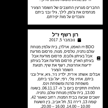
רים מגרעין החוצבים של השומר הצעיר
מנחמים את צ'ופן, לילך, גילי ובני ביתם
והנכדים על מות יקירתם.
רון רשף ז"ל
נובמבר 5, 2017
BDO זיו האפט
,
ארלדן
,
בית עלמין מנוחת
עולם נתניה
,
טלסיס
,
מנוח
,
פרסום מודעת
אבל בעיתון גלובס
,
פרסום מודעת אבל
בעיתון הארץ
,
פרסום מודעת אבל בעיתון
ידיעות אחרונות
,
רשף את שיף
,
תנועת
השומר הצעיר
ם: אשתו: אירית, ילדיו: ניר, גיא, אייל ובני
ביתם, אחיו: צלי, רפי, יעל ובני ביתם,
משפחת סרנת ומשפחת וינס.
ההלוויה תתקיים ביום ב' ה- 06.11.17, בשעה
13.00, בית עלמין מנוחת עולם, נתניה.
יושבים שבעה בבית המנוח, רחוב טאגור 42,
קומה 13, דירה 51, תל אביב, בין השעות
10.00 – 14.00, 16.00 – 20.00.