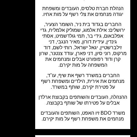
נהלת חברת טלסיס, העובדים ומשפחת
גודה מנחמים את צלי רשף על מות אחיו.
חברים בגדוד בית ניר, השומר הצעיר,
ושלים: אילת אלמוג, שמוליק אלמליח, גדי
פלבאום, גידי בר, תמי גולדשמיט, אסתי
גינדין, עידית דורון, מאיר הנגבי, דני
ילברשטיין, יגאל ישראל, רותי לשם, דוד
וס, רוני סיון, דני פארן, עודד צנטנר, שרון
קרן ודוד רפופורט אבלים ומנחמים את
המשפחה על מות יקירם.
החברים במשרד רשף את שיף, עו"ד,
חמים את אירית, הילדים ומשפחת רשף
על פטירת יקירם, שותף במשרד.
הלה, העובדים והשותפים בקבוצת ארלדן
אבלים על פטירתו של שותף בקבוצה.
משרד BDO זיו האפט, השותפים והעובדים
חמים את משפחת רשף על מות יקירם.