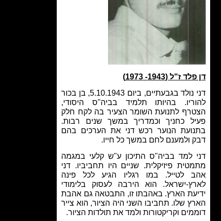
 ז"ל (1943- 1973)
דני נולד בגבעתיים, ביום 5.10.1943, בן בכור
ריו. בהיותו תלמיד בביה"ס היסודי,
רף לתנועת השומר הצעיר בה לקח חלק
ל כחניך וכמדריך במשך שנים רבות.
ועת הנוער רכש דני את הערכים בהם
 ולמענם לחם במשך כל חייו.
 למד בביה"ס התיכון ע"ש קלעי במגמה
טית פיזיקלית. שניים היו תחביביו. דני
 לטייל. במו רגליו הגיע לכל פינה
ץ-ישראל. הוא הירבה לעסוק בלימודי
עת הארץ. באהבתו זו, התבטאה גם אהבת
ץ שלו. תחביבו השני היה הציור, הוא צייר
מים וקריקטורות ולמד את תולדות הציור.