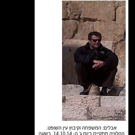
אבלים: המשפחה וקיבוץ עין השופט.
ההלוויה תתקיים ביום ג' ה- 14.10.14, בשעה