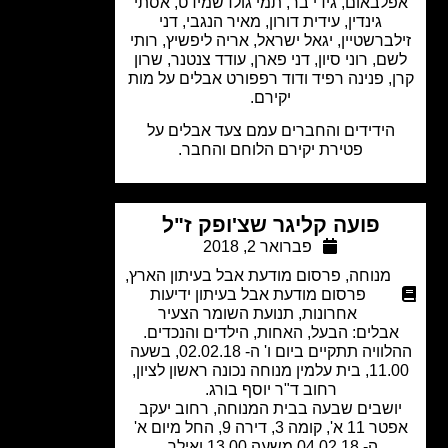
לבאום, גידי בר, תמי גולדשמידט, אסתי
גינדין, עידית דורון, מאיר הנגבי, דני
ברשטיין, יגאל ישראל, אריה ליפשיץ, רותי
ם, רוני סיון, דני פארן, עודד צנטנר, שרון
, פנינה רפיד ודוד רפפורט אבלים על מות
יקירם.
הידידים והחברים עמם צעד אבלים על
פטירת יקירם הלוחם והחבר.
פועה קליגר שצ'ופק ז"ל
פברואר 2, 2018
מנוחה
,
פרסום מודעת אבל בעיתון הארץ
,
פרסום מודעת אבל בעיתון ידיעות
אחרונות
,
תנועת השומר הצעיר
בלים: הבעל, האחות, הילדים והנכדים.
ההלוויה תתקיים ביום ו' ה- 02.02.18, בשעה
11.00, בית עלמין מנוחה נכונה ראשון לציון,
רחוב ד"ר יוסף בורג.
ושבים שבעה בבית המנוחה, רחוב יעקב
אפטר 11 א', קומה 3, דירה 9, החל מיום א'
ה- 04.02.18 משעה 13.00 ואילך.