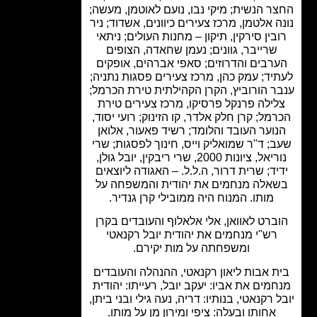
ר הנשית; מיקי נבו, נועם לאוטמן, מעשה;
ה אלטמן, מרכז צעירים כיוונים, אשדוד; ניר
בין סירקין, תיקון – מחנות העולים; ניתאי
שרייבר, גוונים; נעמן שחאדה, הצופים
רבים והדרוזים; סאפי אברהים, אופקים
יד; עמק כהן, מרכז צעירים פסגות נתניה;
ר הורוביץ, הקרן הקהילתית טירת הכרמל;
לילה פרנקל פרסיקו, מרכז צעירים טירת
מל; קרן חלק אלדר, קו הזינוק; רועי יסוד,
וער העובד והלומד; רשיד פאעור, אלואן
; ד"ר שמואליק וייס, חינוך לפסגות; שרי
נוריאל, ציונות 2000, שרי ריבקין, יובל גולן,
יד; שרית דרור, ה.ל.ל. – האגודה ליוצאים
אלה מנחמים את יהודית והמשפחה על
מותו. המנוח היה ממובילי קרן גנדיר.
ברט לאוואן, אלי אלאלוף והעובדים בקרן
רש"י מנחמים את יהודית יובל רקנאטי
ומשפחתה על מות יקירם.
ת אבות ליאון רקנאטי, ההנהלה והעובדים
מים את אביו: יעקב יובל, רעייתו: יהודית
 רקנאטי, בנותיו: דריה, נעה גילי ובני ביתן,
אחותו ובעלה: ציפי ומירון מן על מותו.