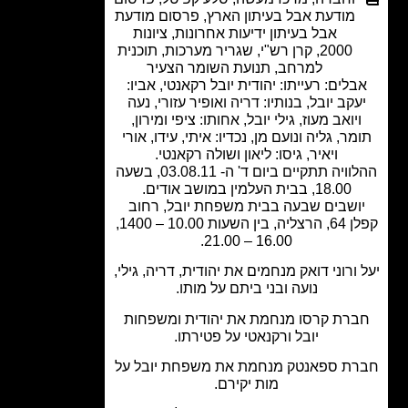
מודעת אבל בעיתון הארץ
,
פרסום מודעת
אבל בעיתון ידיעות אחרונות
,
ציונות
2000
,
קרן רש"י
,
שגריר מערכות
,
תוכנית
למרחב
,
תנועת השומר הצעיר
בלים: רעייתו: יהודית יובל רקאנטי, אביו:
עקב יובל, בנותיו: דריה ואופיר עזורי, נעה
יואב מעוז, גילי יובל, אחותו: ציפי ומירון,
מר, גליה ונועם מן, נכדיו: איתי, עידו, אורי
ויאיר, גיסו: ליאון ושולה רקאנטי.
ההלוויה תתקיים ביום ד' ה- 03.08.11, בשעה
18.00, בבית העלמין במושב אודים.
ושבים שבעה בבית משפחת יובל, רחוב
קפלן 64, הרצליה, בין השעות 10.00 – 1400,
16.00 – 21.00.
ורוני דואק מנחמים את יהודית, דריה, גילי,
נועה ובני ביתם על מותו.
רת קרסו מנחמת את יהודית ומשפחות
יובל ורקנאטי על פטירתו.
ת ספאנטק מנחמת את משפחת יובל על
מות יקירם.