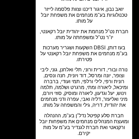
ואב נבון, איגור דיכנו וצוות פלסמה לייזר
נולוגיות בע"מ מנחמים את משפחת יובל
על מותו.
ת נט"ל מנחמת את יהודית יובל רקאנטי,
יו"ר נט"ל ומשפחתה על מותו.
בעז דותן, DBSI השקעות ושגריר מערכות
"מ מנחמים את משפחת יובל רקאנטי על
פטירתו.
ה ובורי, דורית ורוני, תלי ואלחנן, גוני, ליבי
צופר, יונה ומרסל, דוד ויונית, חנה ונסים,
ונית ורפי, לילי ורלפי, תמי ועודי, ברברה
כאל, ליאורה ומתי, מרגרט ושלמה, תלמה
נוש, יעל וגדעון, ליאורה ומוסיק, סוזי ויורם,
י ואליעזר, דליה ואבי, עפרה ודני מנחמים
 יהודית, דריה, גילי והמשפחה על מותו.
ברת סלע קפיטל נדל"ן בע"מ, ההנהלה
עצת המנהלים מנחמים את משפחות יובל
רקנאטי ואת חברת לגנדיר בע"מ על מות
יקירם.