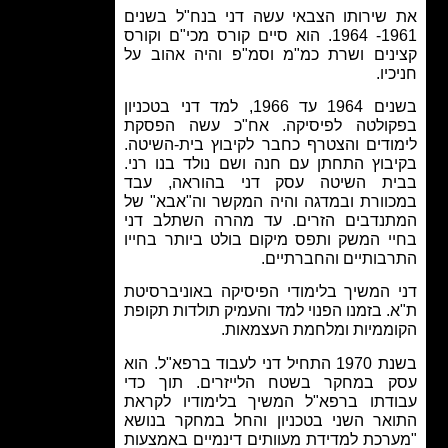
שירותו הצבאי עשה דני בנח"ל בשנים
1961- 1964. הוא סיים קורס מכי"ם וקורס
נים ושרת כמ"מ וסמ"פ והיה אהוב על
יו.
בשנים 1964 עד 1966, למד דני בטכניון
ולטה לפיסיקה. אח"כ עשה הפסקת
ודים והצטרף כחבר לקיבוץ בית-השיטה.
בוץ התחתן עם חנה ושם נולד בנו רני.
ת השיטה עסק דני בהוראה, עבד
וורת ובמדגה והיה המקשר וה"אבא" של
נדבים הזרים. עד מהרה השתלב דני
י המשק ותפס מיקום בולט ביותר בחייו
בותיים והחברתיים.
 המשיך בלימודי הפיסיקה באוניברסיטת
. בזמנו הפנוי למד והעמיק תולדות תקופת
ממיות ומלחמת העצמאות.
בשנת 1970 התחיל דני לעבוד ברפא"ל. הוא
 במחקר בשטח הלייזרים. תוך כדי
דתו ברפא"ל המשיך בלימודיו לקראת
אר השני בטכניון והחל במחקר בנושא
רכת למדידת מעוותים דינמיים באמצעות