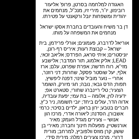
אגודה למלחמה בסרטן, פרופ' אליעזר
בינזון, יו"ר, מירי זיו, מנכ"ל, מנחמים את
ודית ומשפחות יובל ורקאנטי על פטירתו.
בר משיח והעובדים בחברת אסקו ישראל
מנחמים את המשפחה על מותו.
יאל לדרברג, פעמונים; אורלי פרידמן, בית
ישראל – קבוצת רעות; איריס רף-רונן,
יסטרים; איתי סראג, הפרדס; אליאב זכאי,
LEAD; אליק אלמוג, תור המדבר; אלישבע
י"א, רוח חדשה; אפרת שפרוט, עלם; ארז
ף, יעל שוסטר פסקל, שחרות; דני רוזנר,
חרי – נוער מוביל שינוי; דפנה ליפשיץ,
וח; הדס גבאי, נובה; חגי מיורק, השומר
צעיר; טלי ריינברג שחורי, סטארט אפ;
עיה לוין, אלומה – בת עמי; יפעת עובדיה,
ה הדר, עולים ביחד; יובי תשומה, ניר כ"ץ,
ים בטבע; ירון בראון, ילדים בסיכוי; כרמי
שבורן, הסדנה; ליאורה אדרי, מרכז הון
אנושי – צעירים מגדל העמק; מאיר
רנשטיין, מפעלות חינוך וחברה; מאירי בן
שון, קרן מוזס וולפוביץ, למרחב; מורית
רורי, מרכז צעירים רמלה; מירית סידי,