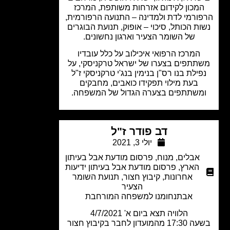
מכון לקידום אזרחות משותפת, המרכז
ורמי לדת ולמדינה – התנועה הרפורמית,
ת הכותל, סיכוי – אופוק, תנועת הבוגרים
של השומר הצעיר וארגון נחשונים.
המרכז הרפואי איכילוב על כלל עובדיו
תתפים בצערו של ישראל טרקניסקי, על
פילת בנו רס"ן בנימין בנג'י טרקניסקי ז"ל
בעת מילוי תפקידו כואבים, מחבקים
משתתפים בצערה הגדול של המשפחה.
דב פודר ז"ל
יולי 3, 2021
אבלים
,
מנוח
,
פרסום מודעת אבל בעיתון
הארץ
,
פרסום מודעת אבל בעיתון ידיעות
אחרונות
,
קיבוץ חצור
,
תנועת השומר
הצעיר
אבתנחומנו למשפחה המורחבת
הלוויה תצא ביום א' 4/7/2021
המועדון לחבר בקיבוץ חצור