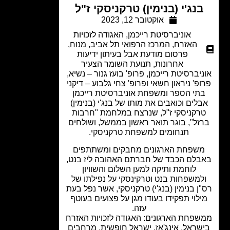
בנג'י (בנימין) טרקניסקי ז"ל
אוקטובר 12, 2023
אוניברסיטת רייכמן
,
האגודה לזכויות
האזרח
,
המרכז הרפואי תל אביב
,
מנוח
,
פרסום מודעת אבל בעיתון ידיעות
אחרונות
,
תנועת השומר הצעיר
יברסיטת רייכמן, פרופ' בועז גנור – נשיא,
פ' ניראון חשאי ופרופ' צחי גלבוע – דיקני
תי הספר ומשפחת אוניברסיטת רייכמן
לים וכואבים את מותו של בנג'י (בנימין)
רקניסקי ז"ל, שנרצח במלחמת "חרבות
זל", בוגר תואר ראשון בממשל, ושולחים
תנחומים למשפחת טרקניסקי.
שפחת הארגונים מחבקים ומשתתפים
בלם הכבד של חברתם האהובה ליז בנט,
לוחמת ותיקה למען השלום והשוויון
למשפחות בנט וטרקינסקי על נפילתו של
ן בנימין (בנג'י) טרקניסקי, אשר נפל בעת
לוי תפקידו בעודו מגן על פצועים בעוטף
עזה.
פחת הארגונים: האגודה לזכויות האזרח
שראל, אינג'אז, ישראל חופשית, מרחבים