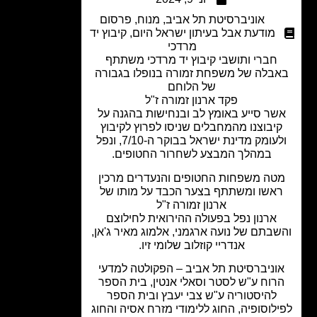
אוניברסיטת תל אביב
,
מנוח
,
פרסום
מודעת אבל בעיתון ישראל היום
,
קיבוץ יד
מרדכי
חברי ותושבי קיבוץ יד מרדכי משתתף
בלה של משפחת זמורה בנופלו בגבורה
של הלוחם
פקד ארנון זמורה ז"ל
שר סייע באומץ לב ובנחישות בהגנה על
יבוצנו מהמחבלים שניסו לפרוץ לקיבוץ
ולעומק מדינת ישראל בבוקר ה-7/10, ונפל
במהלך המבצע לשחרור החטופים.
טה משפחות החטופים והנעדרים מרכין
אשו ומשתתף בצער הכבד על מותו של
ארנון זמורה ז"ל
ארנון נפל בפעולה ההירואית לחילוצם
בתם של נועה ארגמני, אלמוג מאיר ג'אן,
אנדריי קוזלוב שלומי זיו.
וניברסיטת תל אביב – הפקולטה למדעי
רוח ע"ש לסטר וסאלי אנטין, בית הספר
להיסטוריה ע"ש צבי יעבץ ובית הספר
לוסופיה, החוג ללימודי מזרח אסיה והחוג