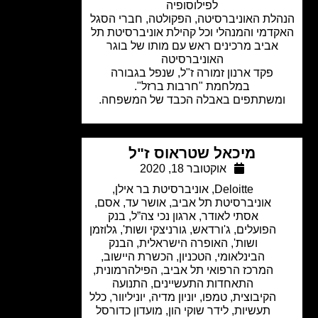
לפילוסופיה
לת האוניברסיטה, הפקולטה, חברי הסגל
דמי והמנהלי וכל קהילת אוניברסיטת תל
אביב מרכינים ראש עם מותו של בוגר
האוניברסיטה
פקד ארנון זמורה ז"ל, שנפל בגבורה
במלחמת "חרבות ברזל".
משתתפים באבלה הכבד של המשפחה.
מיכאל שטראוס ז"ל
אוקטובר 18, 2020
Deloitte
,
אוניברסיטת בר אילן
,
אוניברסיטת תל אביב
,
אושר עד
,
אסם
,
אסתי לאודר
,
ארגון נכי צה”ל
,
בנק
הפועלים
,
ג'ורדאש
,
גורניצקי ושות'
,
גלוזמן
ושות'
,
האופרה הישראלית
,
הבנק
הבינלאומי
,
הטכניון
,
הכשרת היישוב
,
המרכז הרפואי תל אביב
,
הפילהרמונית
,
התאחדות התעשיינים
,
התנועה
הקיבוצית
,
טמפו
,
יוניון מדיה
,
יוניליוור
,
כלל
תעשיות
,
לידר שוקי הון
,
מועדון כדורסל