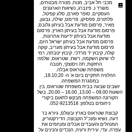
מכבי תל אביב
,
מנוח
,
מנורה מבטחים
,
משרד נ. פינברג
,
נשיאות הארגונים
העסקיים
,
סופר פארם
,
סלע קפיטל
,
פלתורס
,
פפסיקו
,
פרימס, שילה, גבעון,
מאיר
,
פרסום מודעת אבל בעיתון גלובס
,
פרסום מודעת אבל בעיתון הארץ
,
פרסום
מודעת אבל בעיתון ידיעות אחרונות
,
פרסום מודעת אבל בעיתון ישראל היום
,
פרסום מודעת אבל בעיתון מעריב
,
קוקה
קולה
,
קיבוץ יד מרדכי
,
קיבוץ יטבתה
,
רמי
לוי שיווק השקמה
,
רשת
,
שטראוס
,
שלמה
החזקות
,
תה ויסוצקי
,
תנובה
משפחת שטראוס אבלה.
ההלוויה תתקיים ביום א' ה- 18.10.20,
במסגרת המשפחה.
שבים שבעה בבית משפחת שטראוס, בין
השעות 09.00 – 13.00, 16.00 – 20.00. בשל
קורונה המשפחה מבקש לתאום ביקורי
ניחומים בטלפון: 052-9213518.
בוצת שטראוס בארץ ובעולם, גיורא בר
עה, נשיא ומנכ"ל הקבוצה, הדירקטוריון,
מנהלים והעובדים אבלים ומנחמים את
ה, עדי, עירית ורעיה, הנכדים והנינים על