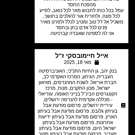
מהפכת החסד
ל בכל כוחו לחבוש מזור לכל כואב, לסייע
כל פונה, ולהזריח אור להולכים בחושך,
כיל אל דל טוב ומטיב לכלל ולפרט מאיר
פנים לכל אדם בחן ובחסד
אוי לה לספינה שאבדה קברניטה.
אייל חיימובסקי ז"ל
מאי 18, 2025
בנק יהב
,
גן החיות התנ”כי
,
האוניברסיטה
העברית
,
הגיחון
,
המרכז האקדמי לב
,
חברת אריאל
,
לשכת המהנדסים
,
מוזיאון
ישראל
,
מכון התקנים
,
מנוח
,
מרכז
הקונגרסים הבינ"ל בנייני האומה
,
עזריאלי
- מכללה אקדמית להנדסה ירושלים
,
עיריית ירושלים
,
פרסום מודעת אבל
בעיתון גלובס
,
פרסום מודעת אבל בעיתון
הארץ
,
פרסום מודעת אבל בעיתון ידיעות
אחרונות
,
פרסום מודעת אבל בעיתון
ישראל היום
,
פרסום מודעת אבל בעיתון
מעריב
,
פרסום מודעת אבל בעיתון מקור