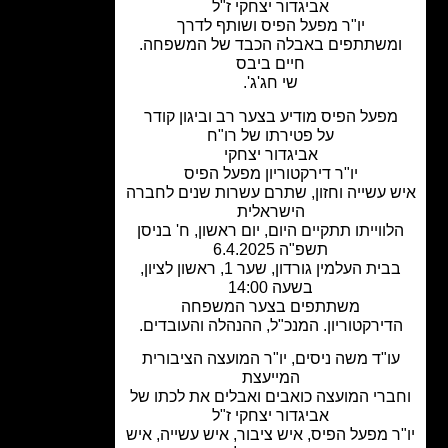
אביגדור יצחקי ז"ל
יו"ר מפעל הפיס ושותף לדרך
משתתפים באבלה הכבד של המשפחה.
חיים ביבס
שי חג'ג'.
פעל הפיס מודיע בצער רב וביגון קודר
על פטירתו של
רו"ח
אביגדור יצחקי
יו"ר דירקטוריון מפעל הפיס
 עשייה וחזון, שתרם עשרות שנים לחברה
הישראלית
ווייתו תתקיים היום, יום ראשון, ח' בניסן
תשפ"ה 6.4.2025
בבית העלמין גורדון, שער 1, ראשון לציון,
בשעה 14:00
משתתפים בצער המשפחה
דירקטוריון. המנכ"ל, ההנהלה והעובדים.
ו"ד משה ניסים, יו"ר המועצה הציבורית
המייעצת
ברי המועצה
כואבים ואבלים את לכתו של
אביגדור יצחקי ז"ל
ר מפעל הפיס, איש ציבור, איש עשייה, איש