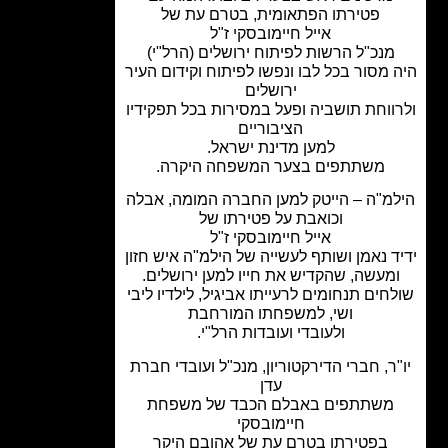
פטירתו הפתאומית, בטרם עת של
אייל חיימובסקי ז"ל
מנכ"ל הרשות לפיתוח ירושלים (הרל"י)
 מסור בכל לבו ונפשו לפיתוח וקידום העיר
ירושלים
ווחת תושביה ופעל במסירות בכל תפקידיו
הציבוריים
למען מדינת ישראל.
משתתפים בצער המשפחה היקרה.
מ"ה – הייטק למען החברה המומה, אבלה
וכואבת על פטירתו של
אייל חיימובסקי ז"ל
ד נאמן ושותף לעשייה של הילמ"ה איש חזון
מעשה, שהקדיש את חייו למען ירושלים.
חים תנחומים לרעייתו אביגיל, לילדיו ליבי
ושי, למשפחתו המורחבת
ולעובדי ועובדות הרל"י.
ר, חברי הדירקטוריון, מנכ"ל ועובדי חברת
עדן
משתתפים באבלם הכבד של משפחת
חיימובסקי
בפטירתו בטרם עת של אהובם היקר