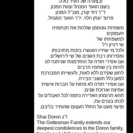
ובצערה של העיר כולה.
בשם הוועד המנהל וצוות המכון
ד"ר דוד קורן, מנכ"ל המכון
פרופ' יונתן הלוי, יו"ר הוועד המנהל.
חת גוטסמן שולחת את תנחומיה
וקים
פחתו של
ורון ז"ל
ל מי שחייו הועשרו בזכות מחויבותו
ירותו רבת השנים של שי לירושלים
 אסירי תודה על ההזדמנות שניתנה לנו
ות בין שותפיו הרבים
ון שקידם ללא לאות, ולעשייתו המבורכת
ן כלל תושבי הבירה.
 אסירי תודה לא פחות על חברות אישית
צה וארוכת שנים.
 תרומתו האדירה נחמה לכל האבלים על
ו בטרם עת,
צוי מעט על החלל העצום שהותיר בליבם.
Shai Doron z"l
The Gottesman Family extends our
deepest condolences to the Doron fami