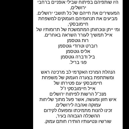
 שותפיהם בפיתוח שבילי אופניים ברחבי
ירושלים,
שירים את חייהם של כל תושבי ירושלים.
יעים את תנחומיהם העמוקים למשפחת
חיימובסקי,
 ייתן ונוכחותן המתמשכת של תרומותיו של
אייל תמשיך לעורר השראה באחרים.
רות גוטסמן
רוברט וטרודי גוטסמן
אליס גוטסמן
ביל ודברה גוטסמן
פגי בריל.
נהלת המרכז האקדמי לב מרכינה ראש
משתתפת בצערה העמוק של משפחת
חיימובסקי עם פטירתו של
אייל חיימובסקי ז"ל
מנכ"ל הרשות לפיתוח ירושלים
ש חזון ומעשה, אשר פעל מתוך שליחות
עמוקה ואהבה לירושלים.
זכינו להנות מתמיכתו ומפועלו לקידום
ההשכלה הגבוהה בעיר,
שורשיו ונטיעותיו הותירו חותם עמוק.