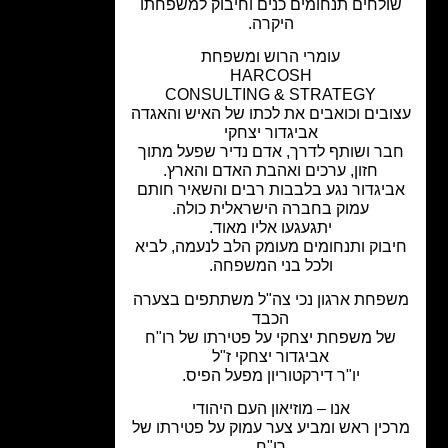
ולחים תנחומים כנים וחיבוק למשפחתו
היקרה.
עומרי הרוש ומשפחת
HARCOSH
CONSULTING & STRATEGY
ובים וכואבים את לכתו של האיש והאגדה
אביגדור יצחקי
בר ושותף לדרך, אדם נדיר שפעל מתוך
חזון, ערכים ואהבת האדם והארץ.
יגדור נגע בלבבות רבים והשאיר חותם
עמוק בחברה הישראלית כולה.
יתגעגעו אליו מאוד.
בוק ותנחומים מעומק הלב לנעמה, לביא
ולכל בני המשפחה.
פחת ארגון נכי צה"ל משתתפים בצערה
הכבד
ל משפחת יצחקי על פטירתו של
רו"ח
אביגדור יצחקי ז"ל
יו"ר דירקטוריון מפעל הפיס.
אנו – מוזיאון העם היהודי
כין ראש ומביע צער עמוק על פטירתו של
רו"ח