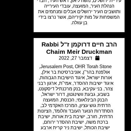
יית ירושלים, משה ליאון, ראש העיר, חברי
הנהלת העיר, המועצה, עובדי העירייה
שבים העיר ירושלים אבלים ומנחמים את
שפחות על מות יקיריהם, אשר נרצו בידי
בן עוולה.
הרב חיים דרוקמן ז"ל Rabbi
Chaim Meir Druckman
דצמבר 27, 2022
,
Jerusalem Post
,
OHR Torah Stone
אולפנת בהר"ן
,
אוניברסיטת בר אילן
,
אורות ישראל
,
איגוד הישיבות הגבוהות
,
איגוד ישיבות ההסדר
,
אמי"ת
,
ארגון רבני
צהר
,
בני עקיבא
,
בנק מרכנתיל דיסקונט
,
בשבע
,
גבעת וושינגטון
,
דרור ישראל
,
הבנק הבינלאומי
,
הכנסת
,
המועצה
הדתית גוש עציון
,
המרכז האקדמי לב
,
הסתדרות הנוער העובד והלומד
,
הציונות
הדתית
,
חורב
,
ישיבת בית אורות
,
ישיבת
ברכת משה
,
ישיבת ההסדר ירוחם
,
ישיבת הכותל
,
ישיבת ניר קרית ארבע