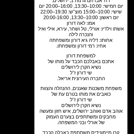
רח' אברהם גרנות 1, ירושלים.
יום חמישי: 10:00–13:30, 16:00–20:00 יום
1–15:00 מוצ"ש: 19:30–22:00
ום ראשון: 10:00–13:30, 20:00-16:00
אמו: לאה דורון
ו וילדיו: אורלי, טל ושחר, עירא, אילי ואיל
והנכרה לילה
אחותו: דליה גיא דורון ומשפחתה
אחיו: רמי דורון ומשפחתו.
למשפחת דורון
אתכם באבלכם הכבד על מותו של
נשיא הקרן לירושלים
שי דורון ז"ל
החברה העירונית אריאל.
פחת משכנות שאננים, ההנהלה והצוות
כואבים את מותו בטרם עת של
שי דורון ז"ל
נשיא הקרן לירושלים
הב אדם ואוהב ירושלים, איש חזון ומעשה
מחבקים ומשתתפים בצערם העמוק
של אורלי ובני המשפחה.
רן מיימונידיס משתתפת באבלה הכבד