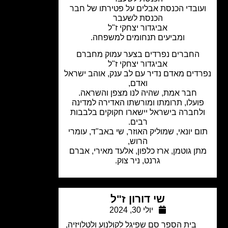
ובדי הכנסת אבלים על פטירתו של חבר
הכנסת לשעבר
אביגדור יצחקי ז"ל
ומביעים תנחומים למשפחה.
החברים נפרדים בצער עמוק מחברם
אביגדור יצחקי ז"ל
דים מאדם נדיר עם לב ענק, אוהב ישראל
ואדם,
חבר אמת, שהיה לנו מצפן והשראה.
ועלו, תרומתו ומורשתו האדירה למדינה
לחברה בישראל יישארו חקוקים בלבבות
רבים.
ם יונאי, שמוליק האוזר, שי באב"ד, עומרי
הרוש,
ן גוטמן, ארז כלפון, אלעד מאירי, אברם
גרנט, ניר צוק.
שי דורון ז"ל
יולי 30, 2024
בית הספר סם שפיגל לקולנוע ולטלויזיה
,