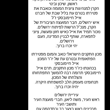
ראשון
,
שיכון ובינוי
קרן למנהיגות ציונית המומה וכואבת את
טירתו בטרם עת בליל שבת של חברנו
אייל חיימובסקי ז"ל
יש ירושלים, חבר המועצה הציבורית של
הקרן, מנכ"ל הרשות לפיתוח ירושלים.
כור תמיד את אייל כאיש חזון ומעשה, ציוני
לתפארה, שותף לבניין המדינה, העם
וירושלים.
יהי זכרו ברוך.
ן התקנים הישראלי כואב והמום מפטירתו
הפתאומית ובטרם עת של יו"ר המכון
אייל חיימובסקי
בכהונתו כיו"ר מכון התקנים, תרם אייל
ימובסקי תרומה רבה להמשך התפתחותו
והצלחתו של המכון.
נחומינו מעומק הלב למשפחתו היקרה.
יהיה זכרו ברוך.
עיריית ירושלים
ש העיר, משה ליאון, חברי מועצת העיר
ותושבי העיר
מרכינים ראש בצער רב ובתדהמה עם