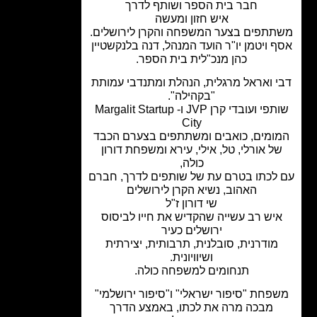
חבר בית הספר ושותף לדרך
איש חזון ומעשה
תפים בצער המשפחה והקרן לירושלים.
 ויטמן יו"ר הועד המנהל, דנה בלנקשטיין
כהן מנכ"לית בית הספר.
 ואראל מרגלית, הנהלת ומתנדבי עמותת
"בקהילה".
שותפי ועובדי קרן JVP ו- Margalit Startup
City
ומים, כואבים ומשתתפים בצערם הכבד
ל אורלי, טל, אילי, עירא ומשפחת דורון
כולה,
לכתו בטרם עת של שותפים לדרך, חברם
האהוב, נשיא הקרן לירושלים
שי דורון ז"ל
יש רב עשייה שהקדיש את חייו לביסוס
ירושלים כעיר
מודרנית, סובלנית, תרבותית, יצירתית
ושיוויונית.
תנחומים למשפחה כולה.
פחת "סיפור ישראלי" ו"סיפור ירושלמי"
מבכה מרה את לכתו, באמצע הדרך