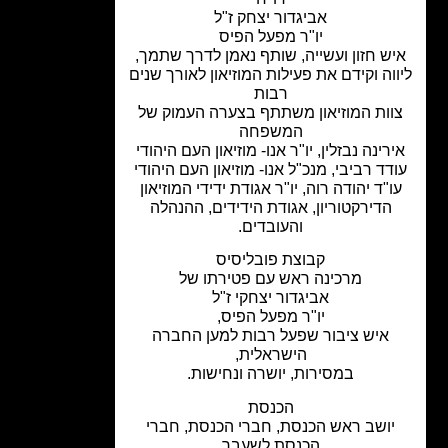
אביגדור יצחק ז"ל
יו"ר מפעל הפיס
ש חזון ועשייה, שותף נאמן לדרך שתמך,
וה וקידם את פעילות המוזיאון לאורך שנים
רבות
וות המוזיאון משתתף בצערה העמוק של
המשפחה
רינה נבזלין, יו"ר אנו- מוזיאון העם היהודי
דד רביבי, מנכ"ל אנו- מוזיאון העם היהודי
ו"ד יהודה רוה, יו"ר אגודת ידידי המוזיאון
הדירקטוריון, אגודת הידידים, ההנהלה
והעובדים.
קבוצת פובליסיס
מרכינה ראש עם פטירתו של
אביגדור יצחקי ז"ל
יו"ר מפעל הפיס,
איש ציבור שפעל רבות למען החברה
הישראלית,
במסירות, יושרה ונחישות.
הכנסת
יושב ראש הכנסת, חברי הכנסת, חברי
הכנסת לשעבר