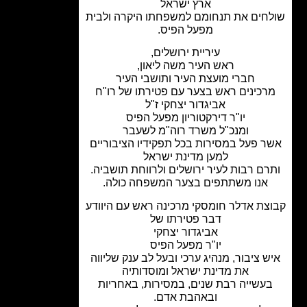
ארץ ישראל
חים את תנחומם למשפחתו היקרה ולבית
מפעל הפיס.
עיריית ירושלים,
ראש העיר משה ליאון,
חברי מועצת העיר ותושבי העיר
רכינים ראש בצער עם פטירתו של רו"ח
אביגדור יצחקי ז"ל
יו"ר דירקטוריון מפעל הפיס
ומנכ"ל משרד רוה"מ לשעבר
ר פעל במסירות בכל תפקידיו הציבוריים
למען מדינת ישראל
רם רבות לעיר ירושלים ולרווחת תושביה.
אנו משתתפים בצער המשפחה כולה.
צת אדלר חומסקי מרכינה ראש עם היוודע
דבר פטירתו של
אביגדור יצחקי
יו"ר מפעל הפיס
ש ציבור, מנהיג ערכי ובעל לב ענק
שליווה
את מדינת ישראל ומוסדותיה
עשייה רבת שנים, במסירות, באחריות
ובאהבת אדם.