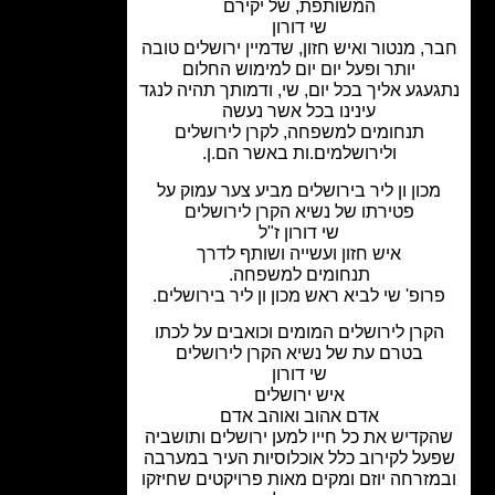
המשותפת, של יקירם
שי דורון
, מנטור ואיש חזון, שדמיין ירושלים טובה
יותר ופעל יום יום למימוש החלום
עגע אליך בכל יום, שי, ודמותך תהיה לנגד
עינינו בכל אשר נעשה
תנחומים למשפחה, לקרן לירושלים
ולירושלמים.ות באשר הם.ן.
כון ון ליר בירושלים מביע צער עמוק על
פטירתו של נשיא הקרן לירושלים
שי דורון ז"ל
איש חזון ועשייה ושותף לדרך
תנחומים למשפחה.
רופ' שי לביא
ראש מכון ון ליר בירושלים.
קרן לירושלים
המומים וכואבים על לכתו
בטרם עת של נשיא הקרן לירושלים
שי דורון
איש ירושלים
אדם אהוב ואוהב אדם
קדיש את כל חייו למען ירושלים ותושביה
ל לקירוב כלל אוכלוסיות העיר במערבה
זרחה יוזם ומקים מאות פרויקטים שחיזקו