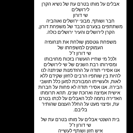
בלים על מותו בטרם עת של נשיא הקרן
לירושלים
שי דורון
חבר ושותף, מבוני ירושלים ואוהביה
תתפים בצערם הכבד של משפחת דורון,
הקרן לירושלים והעיר ירושלים כולה.
משפחת גוטסמן שולחת את תנחומיה
העמוקים למשפחתו של
שי דורון ז"ל
ולכל מי שחייו הועשרו בזכות מחויבותו
ומסירותו רבת השנים של שי לירושלים
ו אסירי תודה על ההזדמנות שניתנה לנו
יות בין שותפיו הרבים לחזון שקידם ללא
ות, ולעשייתו המבורכת למען כלל תושבי
רה. אנו אסירי תודה לא פחות על חברות
שית אמיצה וארוכת שנים. תהא תרומתו
דירה נחמה לכל האבלים על לכתו בטרם
ת, ופיצוי מעט על החלל העצום שהותיר
בליבם.
ית השנטי
אבלים על מותו בטרם עת של
שי דורון ז"ל
איש חזון ושותף לעשייה