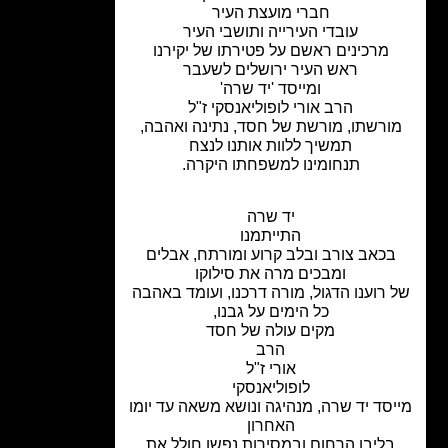
חברי מועצת העיר
עובדי העירייה ותושבי העיר
מרכינים ראשם על פטירתו של יקירנו
ראש העיר ירושלים לשעבר
ומייסד 'יד שרה'
הרב אורי לופוליאנסקי ז"ל
ורשתו, מורשת של חסד, נתינה ואהבה,
תמשיך ללוות אותנו לנצח
תנחומינו למשפחתו היקרה.
יד שרה
התייתמנו
בכאב צורב ובלב קרוע ומורתח, אבלים
ומבכים מרה את סילוקו
 רוענו הדגול, מורה דרכנו, ועומד באהבה
כל הימים על גבנו,
מקים עולה של חסד
הרב
אורי ז"ל
לופוליאנסקי
סד יד שרה, מנהיגה ונושא משאה עד יומו
האחרון
בליבו הרחום ובמסירות נפשו חולל את