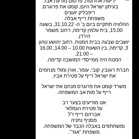
ידיעות אחרונות
,
פרסום מודעת אבל
בעיתון ישראל היום
,
קומט את פרוגרס
,
ריפבליק יועצים
משפחת רייף אבלה.
ההלוויה תתקיים ביום ב' ה- 31.10.22, בשעה
15.00, בית עלמין קדימה, רחוב משמר
הירדן.
בים שבעה בבית המנוח, רחוב יהושע טהון
3, קדימה, בין השעות 10.00 – 14.00, 16.00
– 21.00.
המנוח היה ממייסדי המושבה קדימה.
ת רוגובין, קובי, עומר, אורן ומולי מנחמים
את ישראל רייף על פטירת אביו.
רד קומט את פרוגרס מנחם את ישראל
רייף על מות אב המשפחה.
אנו מודיעים בצער רב
על פטירת הגמלאי
אברהם רייף ז"ל
מסניף נתניה
משתתפים באבלה הכבד של המשפחה.
משפחת "אגד".