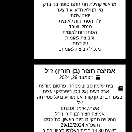
מראשי קהילת חוג חתם סופר בני ברק
מי יתן ולא תדעו עוד צער
יואב שמחי
יו"ר הסתדרות לאומית
מנהלי ועובדי
הסתדרות לאומית
וקבוצת לאומית
גיל דמתי
מנכ"ל קבוצת לאומית.
אמיצה חצור (בן חורין) ז"ל
דצמבר 29, 2024
בית עלמין סביון
,
מנוחה
,
פרסום מודעת
אבל בעיתון גלובס
,
ריפבליק יועצים
ר רב וביגון קודר אנו מודיעים על פטירתה
של
אשתי, אימנו וסבתנו
אמיצה חצור (בן חורין) ז"ל
ההלוויה תתקיים ביום ראשון, כח' כסלו
תשפ"א 29/12/2024,
בשעה 13:30 בבית העלמין סביון, רחוב