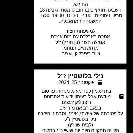
החורש.
השבעה תתקיים ברחוב סימטת הגבעה 18
ניחומים: ,10:30-14:00, 16:30-19:00
המשפחה המתאבלת.
למשפחת חצור
אתכם באבלכם עם מות אמכם
אמיצה חצור (בן חורין) ז“ל
מן השמיים תנוחמו
צוות ריפבליק יועצים.
נילי בלושטיין ז"ל
אוקטובר 25, 2024
בית עלמין כפר מעש
,
מנוחה
,
פרסום
מודעת אבל בעיתון ידיעות אחרונות
,
ריפבליק יועצים
בכאב רב אנו מודיעים
פטירתה של אישתי, אימנו וסבתינו היקרה
נילי בלושטיין ז"ל
(לבית שוורץ)
לוויה תתקיים היום יום שישי כ"ג בתשרי