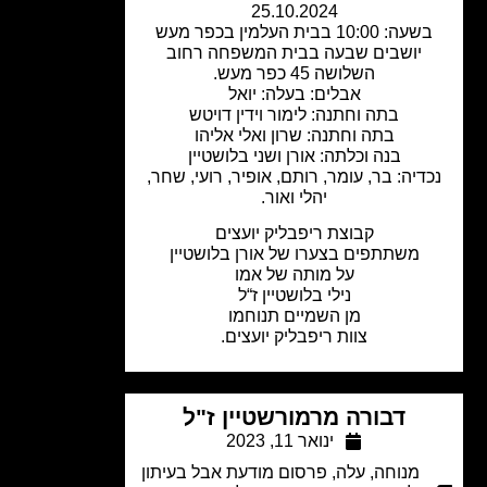
25.10.2024
עה: 10:00 בבית העלמין בכפר מעש
יושבים שבעה בבית המשפחה רחוב
השלושה 45 כפר מעש.
אבלים: בעלה: יואל
בתה וחתנה: לימור וידין דויטש
בתה וחתנה: שרון ואלי אליהו
בנה וכלתה: אורן ושני בלושטיין
דיה: בר, עומר, רותם, אופיר, רועי, שחר,
יהלי ואור.
קבוצת ריפבליק יועצים
משתתפים בצערו של אורן בלושטיין
על מותה של אמו
נילי בלושטיין ז“ל
מן השמיים תנוחמו
צוות ריפבליק יועצים.
דבורה מרמורשטיין ז"ל
ינואר 11, 2023
מנוחה
,
עלה
,
פרסום מודעת אבל בעיתון