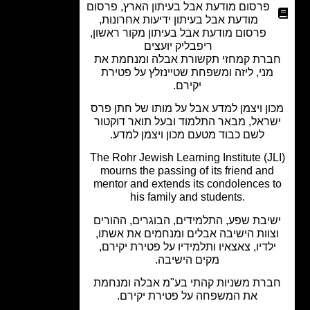
פרסום מודעת אבל בעיתון הארץ
,
פרסום
מודעת אבל בעיתון ידיעות אחרונות
,
פרסום מודעת אבל בעיתון מקור ראשון
,
ריפבליק יועצים
רת קמחזי תקשורת אבלה ומנחמת את
מני, ליזה ומשפחת שטיינזלץ על פטירת
יקירם.
ון ויצמן למדע אבל על מותו של חתן פרס
ראל, מבאר התלמוד ובעל תואר דוקטור
לשם כבוד מטעם מכון ויצמן למדע.
The Rohr Jewish Learning Institute (J
mourns the passing of its friend an
mentor and extends its condolences 
his family and students.
יבת שפע, התלמידים, הבוגרים, ההורים
צוות הישיבה אבלים ומנחמים את אשתו,
לדיו, צאצאיו ותלמידיו על פטירת יקירם,
מקים הישיבה.
רת משניות קהתי בע"מ אבלה ומנחמת
את המשפחה על פטירת יקירם.