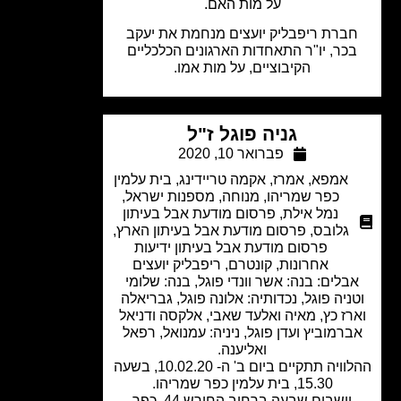
על מות האם.
ברת ריפבליק יועצים מנחמת את יעקב
כר, יו"ר התאחדות הארגונים הכלכליים
הקיבוציים, על מות אמו.
גניה פוגל ז"ל
פברואר 10, 2020
אמפא
,
אמרז
,
אקמה טריידינג
,
בית עלמין
כפר שמריהו
,
מנוחה
,
מספנות ישראל
,
נמל אילת
,
פרסום מודעת אבל בעיתון
גלובס
,
פרסום מודעת אבל בעיתון הארץ
,
פרסום מודעת אבל בעיתון ידיעות
אחרונות
,
קונטרם
,
ריפבליק יועצים
בלים: בנה: אשר וונדי פוגל, בנה: שלומי
ניה פוגל, נכדותיה: אלונה פוגל, גבריאלה
רז כץ, מאיה ואלעד שאבי, אלקסה ודניאל
רמוביץ ועדן פוגל, ניניה: עמנואל, רפאל
ואליענה.
ההלוויה תתקיים ביום ב' ה- 10.02.20, בשעה
15.30, בית עלמין כפר שמריהו.
יושבים שבעה ברחוב החורש 44, כפר