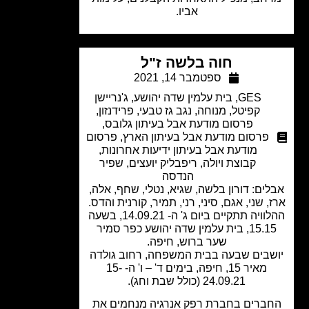
אביו.
חוה בלשה ז"ל
ספטמבר 14, 2021
GES
,
בית עלמין שדה יהושע
,
ג'נריישן
קפיטל
,
מנוחה
,
נגב גז טבעי
,
פרידנזון
,
פרסום מודעת אבל בעיתון גלובס
,
פרסום מודעת אבל בעיתון הארץ
,
פרסום
מודעת אבל בעיתון ידיעות אחרונות
,
קבוצת ויולה
,
ריפבליק יועצים
,
שפיר
הנדסה
ים: דורון בלשה, שגיא, נטלי, שחף, אלה,
, שני, אגם, סיני, רני, תמיר, קורנית והדס.
ההלוויה תתקיים ביום ג' ה- 14.09.21, בשעה
15.15, בית עלמין שדה יהושע כפר סמיר
שער ברוש, חיפה.
שבים שבעה בבית המשפחה, רחוב גולדה
מאיר 15, חיפה, בימים ד' – ו' ה- 15-
24.09.21 (כולל שבת וחג).
ברים בחברת רפק אנרגיה מנחמים את