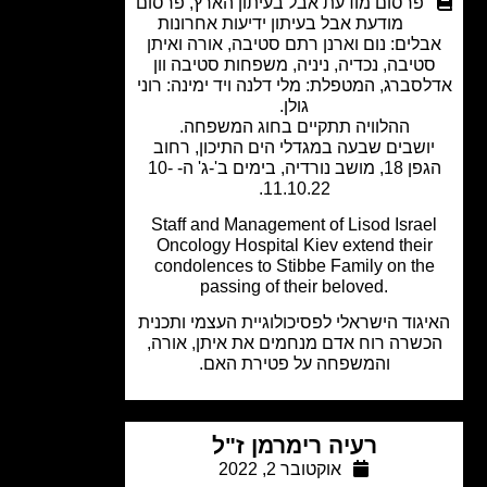
פרסום מודעת אבל בעיתון הארץ
,
פרסום
מודעת אבל בעיתון ידיעות אחרונות
לים: נום וארנן רתם סטיבה, אורה ואיתן
טיבה, נכדיה, ניניה, משפחות סטיבה וון
סברג, המטפלת: מלי דלנה ויד ימינה: רוני
גולן.
ההלוויה תתקיים בחוג המשפחה.
ושבים שבעה במגדלי הים התיכון, רחוב
הגפן 18, מושב נורדיה, בימים ב'-ג' ה- 10-
11.10.22.
Staff and Management of Lisod Israe
Oncology Hospital Kiev extend thei
condolences to Stibbe Family on th
passing of their beloved.
גוד הישראלי לפסיכולוגיית העצמי ותכנית
שרה רוח אדם מנחמים את איתן, אורה,
והמשפחה על פטירת האם.
רעיה רימרמן ז"ל
אוקטובר 2, 2022