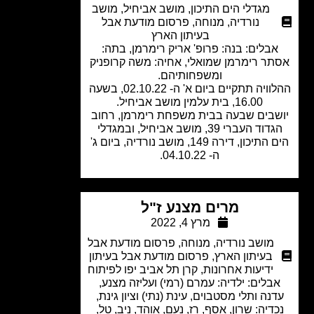
מגדלי הים התיכון
,
מושב אביחיל
,
מושב
נורדיה
,
מנוחה
,
פרסום מודעת אבל
בעיתון הארץ
בלים: בנה: פרופ' אריק רימרמן, בתה:
ר רימרמן שמואלי, אחיה: משה קרופניק
ומשפחותיהם.
ההלוויה תתקיים ביום א' ה- 02.10.22, בשעה
16.00, בית עלמין מושב אביחיל.
שבים שבעה בבית משפחת רימרמן, רחוב
הגדוד העברי 39, מושב אביחיל, ובמגדלי
הים התיכון, דירה 149, מושב נורדיה, ביום ג'
ה- 04.10.22.
מרים מצנע ז"ל
מרץ 4, 2022
מושב נורדיה
,
מנוחה
,
פרסום מודעת אבל
בעיתון הארץ
,
פרסום מודעת אבל בעיתון
ידיעות אחרונות
,
קרן תל אביב יפו לפיתוח
בלים: ילדיה: עמרם (רמי) ועליזה מצנע,
נה ותלי מסטבוים, עינת (נתי) וציון גינת,
דיה: שרון, אסף, רז, נעם, אוהד, ניב, טל,