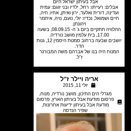
אבל בעיתון ישראל היום
לים: רעייתו: רחל, ילדיו ובני זוגם: עמית
דינה, דורית ואלעד, ירון ואיתן, אחיו: חיה,
ים ושמואל, נכדיו: יולי, נועם, נויה, איתמר
ויהונתן.
ההלוויה תתקיים ביום ג' ה- 08.09.15, בשעה
17.00, בית עלמין מושב נורדיה.
יושבים שבעה ברחוב סמטת היסמין 12, גנות
הדר.
נוח היה בנו של אברהם משה המבורגר
ז"ל.
אריה ויילר ז"ל
יולי 11, 2015
מגדלי הים התיכון
,
מושב נורדיה
,
מנוח
,
פרסום מודעת אבל בעיתון הארץ
,
פרסום
מודעת אבל בעיתון ידיעות אחרונות
,
שפיר הנדסה