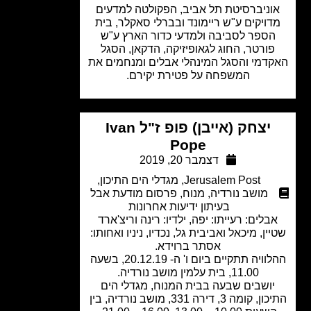
וניברסיטת תל אביב, הפקולטה למדעים
ויקים ע"ש ריימונד ובברלי סאקלר, בית
ספר לסביבה ולמדעי כדור הארץ ע"ש
ורטר, החוג לגאופיזיקה, הדקאן, הסגל
דמי והסגל המינהלי אבלים ומנחמים את
המשפחה על פטירת יקירם.
יצחק (אייבן) פופ ז"ל Ivan
Pope
דצמבר 20, 2019
Jerusalem Post
,
מגדלי הים התיכון
,
מושב נורדיה
,
מנוח
,
פרסום מודעת אבל
בעיתון ידיעות אחרונות
בלים: רעייתו: יפה, ילדיו: רינה וריצ'ארד
ין, מיכאל ואביבית גל, נכדיו, ניניו ואחותו:
אסתר ברוידא.
ההלוויה תתקיים ביום ו' ה- 20.12.19, בשעה
11.00, בית עלמין מושב נורדיה.
ושבים שבעה בבית המנוח, מגדלי הים
התיכון, קומה 3, דירה 331, מושב נורדיה, בין