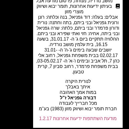
מושב נורדיה
,
מנוחה
,
פרסום מודעת אבל
בעיתון ידיעות אחרונות
,
תומר יבוא ושיווק
מוצרי מזון
לים: בעלה: דוד גפניאל, בנה וכלתה: רונן
נית גפניאל ובני ביתם, בתה וחתנה: נורית
רון פרמדר ובני ביתם, כלתה: שרה גפניאל
י ביתה, אחיה: חזי ואתי שפירא ובני ביתם.
ההלוויה תתקיים ביום ג' ה- 31.01.17, בשעה
16.15, בית עלמין מושב נורדיה.
יושבים שבעה בימים ג'-ה' ה- 31.01-
02.02.17 בבית משפחת גפניאל, רחוב אלי
כהן 7, תל אביב ובימים ו'-א' ה- 03-05.02.17,
בבית משפחת פרמדר, רחוב סביון 7, קרית
טבעון.
לנורית היקרה
איתך באבלך
במות אמך האהובה
דבורה גפניאל ז"ל
מכל חברייך לעבודה
ת תומר יבוא ושיווק מזון (1983) בע"מ
דעת השתתפות ידיעות אחרונות 1.2.17