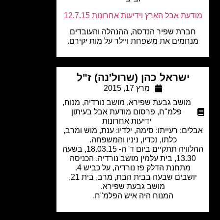
עת אבל הארץ וידיעות אחרונות 12.7.15
ברת שפיר הנדסה, ההנהלה והעובדים
חמים את משפחת ויילר על מות יקירם.
ישראל כהן (שרול'נה) ז"ל
מרץ 17, 2015
מושב גבעת שפירא
,
מושב נורדיה
,
מנוח
,
פלמ"ח
,
פרסום מודעת אבל בעיתון
ידיעות אחרונות
ים: רעייתו: סימה, ילדיו: ענת, מוש ומרב,
כלתו, נכדיו, ניניו והמשפחה.
ההלוויה תתקיים ביום ד' ה- 18.03.15, בשעה
13.30, בית עלמין מושב נורדיה. הכניסה
מתחנת הדלק פז נורדיה, על כביש 4.
יושבים שבעה בבית הבת, מרב, בית 21,
מושב גבעת שפירא.
המנוח היה איש הפלמ"ח.