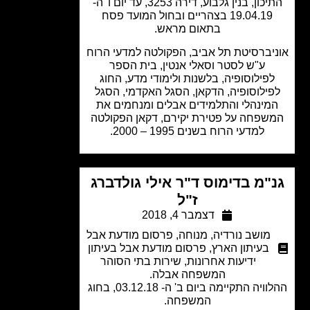
התיכון, בנין גלבוע, דירה 3253, עד יום ו' ה-
19.04.19 בצהריים ובחול המועד פסח
בתאום מראש.
יברסיטת תל אביב, הפקולטה למדעי הרוח
ע"ש לסטר וסאלי אנטין, בית הספר
פילוסופיה, בלשנות ולימודי מדע, החוג
ילוסופיה, הדקאן, הסגל האקדמי, הסגל
מינהלי והתלמידים אבלים ומנחמים את
שפחה על פטירת יקירם, דקאן הפקולטה
למדעי הרוח בשנים 1995 – 2000.
"מ בדימוס ד"ר אילי גולדברג
ז"ל
דצמבר 4, 2018
מושב נורדיה
,
מנוחה
,
פרסום מודעת אבל
בעיתון הארץ
,
פרסום מודעת אבל בעיתון
ידיעות אחרונות
,
שירות בתי הסוהר
המשפחה אבלה.
ההלוויה התקיימה ביום ב' ה- 03.12.18, בחוג
המשפחה.