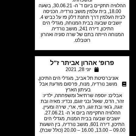
ההלוויה תתקיים ביום ד' ה- 30.06.21, בשעה
18.00, בית עלמין מושב נורדיה. הכניסה
ת העלמין דרך תחנת דלק פז על כביש 4.
ושבים שבעה בבית המנוחה, מגדלי הים
התיכון, דירה 241, מושב נורדיה.
נוחה הייתה בתם של שרה סוניה ואהרון
רוטבלט.
פרופ' אהרון אביתר ז"ל
יוני 28, 2021
אוניברסיטת תל אביב
,
מגדלי הים התיכון
,
מושב נורדיה
,
מנוח
,
פרסום מודעת אבל
בעיתון הארץ
בלים: יוספה שרתיאל ומשפחתה, ילדיו:
ר, הדס, שאול ובני זוגם, נכדיו: מאיה ובת
גה, ג'ואי ובת זוגו, רפי, ארי, שירה ומעיין.
הלוויה התקיימה ביום א' ה- 27.06.21.
ושבים שבעה בבית המנוח, מגדלי הים
התיכון, דירה 601, מושב נורדיה, בין השעות
16 – 20.00 (כולל שבת).