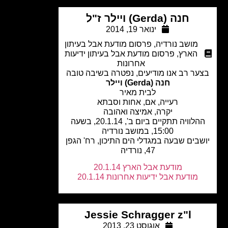
חנה (Gerda) ויילר ז"ל
ינואר 19, 2014
מושב נורדיה
,
פרסום מודעת אבל בעיתון
הארץ
,
פרסום מודעת אבל בעיתון ידיעות
אחרונות
ער רב אנו מודיעים, נפטרה בשיבה טובה
חנה (Gerda) ויילר
לבית מאיר
רעייה, אם, אחות וסבתא
יקרה, אמיצה ואהובה
ההלוויה תתקיים ביום ב', 20.1.14, בשעה
15:00, במושב נורדיה
בים שבעה במגדלי הים התיכון, רח' הגפן
47, נורדיה
מודעת אבל הארץ 20.1.14
מודעת אבל ידיעות אחרונות 20.1.14
Jessie Schragger z"l
אוגוסט 23, 2013