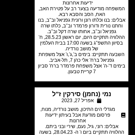
ידיעות אחרונות
פחה מודיעה בצער רב על פטירת האב,
האח, הסב והסבא רבא.
ם: בנו וכלתו רונן ורונית גפניאל וב"ב, בנו
תנו נורית ודורון פרמדר וב"ב, כלתו שרה
גפניאל וב"ב, אחותו שרה דקל וב"ב.
ההלוויה תתקיים היום, יום ראשון 28.5.23, ח'
בסיוון התשפ"ג בשעה 17:00 בבית העלמין
של מושב נורדיה.
עה תתקיים: בימים ב',ג',ו' אצל משפחת
גפניאל ברח' אלי כהן 7, תל-אביב.
ים ד'-ה' אצל משפחת פרמדר ברח' סביון
7 קריית טבעון.
נמי (נחמן) סירקין ז"ל
אפריל 27, 2023
מגדלי הים התיכון
,
מושב נורדיה
,
מנוח
,
פרסום מודעת אבל בעיתון ידיעות
אחרונות
אבלים: רוני, גיל, נעם, שירי ובני ביתם.
ההלוויה תתקיים ביום ו' ה- 28.04.23, בשעה