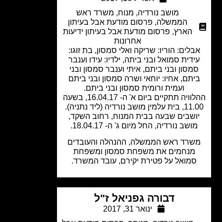
מושב נורדיה
,
מנוח
,
משרד ראש
הממשלה
,
פרסום מודעת אבל בעיתון
הארץ
,
פרסום מודעת אבל בעיתון ידיעות
אחרונות
לים: הוריו: שריקה ואלי סמסון, בת זוגו:
דית סמואל ובני ביתה, ילדיו: עידו וענבר
מסון ובני ביתם, איתי וענבר סמסון ובני
תם, אחיו: יוחאי ושרה סמסון ובני ביתם
ועמית ורומית סמסון ובני ביתם.
ההלוויה תתקיים ביום א' ה- 16.04.17, בשעה
ן מושב נורדיה (ליד נתניה).
ושבים שבעה בבית המנוח, רחוב השקד,
ושב נורדיה, החל מיום ג' ה- 18.04.17.
רד ראש הממשלה, ההנהלה והעובדים
מנחמים את משפחת סמסון ומשפחת
מואל על פטירת יקירם, עובד המשרד.
דבורה גפניאל ז"ל
ינואר 31, 2017