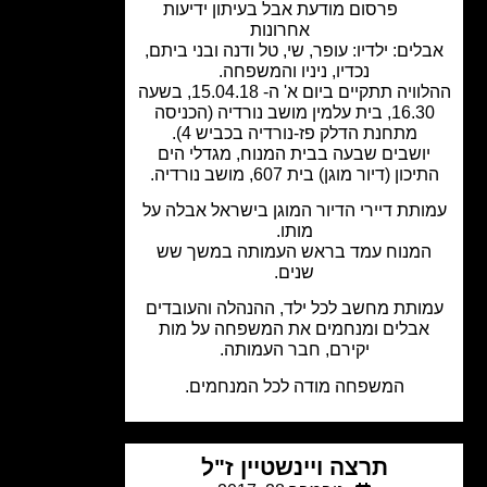
פרסום מודעת אבל בעיתון ידיעות
אחרונות
לים: ילדיו: עופר, שי, טל ודנה ובני ביתם,
נכדיו, ניניו והמשפחה.
ההלוויה תתקיים ביום א' ה- 15.04.18, בשעה
16.30, בית עלמין מושב נורדיה (הכניסה
מתחנת הדלק פז-נורדיה בכביש 4).
ושבים שבעה בבית המנוח, מגדלי הים
כון (דיור מוגן) בית 607, מושב נורדיה.
ותת דיירי הדיור המוגן בישראל אבלה על
מותו.
מנוח עמד בראש העמותה במשך שש
שנים.
ותת מחשב לכל ילד, ההנהלה והעובדים
אבלים ומנחמים את המשפחה על מות
יקירם, חבר העמותה.
המשפחה מודה לכל המנחמים.
תרצה ויינשטיין ז"ל