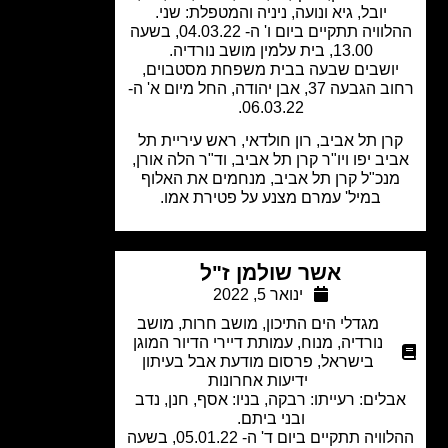
יובל, גיא ונועה, ניניה והמטפלת: שני.
ההלוויה תתקיים ביום ו' ה- 04.03.22, בשעה
13.00, בית עלמין מושב נורדיה.
ושבים שבעה בבית משפחת מסטבוים,
רחוב הגבעה 37, אבן יהודה, החל מיום א' ה-
06.03.22.
ן תל אביב, רון חולדאי, ראש עיריית תל
יב יפו ויו"ר קרן תל אביב, וד"ר הלה אורן,
נכ"ל קרן תל אביב, מנחמים את האלוף
במיל' עמרם מצנע על פטירת אמו.
אשר שולמן ז"ל
ינואר 5, 2022
מגדלי הים התיכון
,
מושב חרות
,
מושב
נורדיה
,
מנוח
,
עמותת דיירי הדיור המוגן
בישראל
,
פרסום מודעת אבל בעיתון
ידיעות אחרונות
לים: רעייתו: רבקה, בניו: אסף, חנן, נדב
ובני ביתם.
ההלוויה תתקיים ביום ד' ה- 05.01.22, בשעה