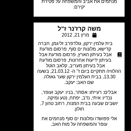
נחמים את אביב והמשפחה על פטירת
יקירם.
משה קרז'נר ז"ל
מרץ 21, 2012
בית עלמין ירקון
,
גולדפרב זליגמן
,
חברה
קדישא
,
מלונות ים סוף
,
פרסום מודעת
אבל בעיתון הארץ
,
פרסום מודעת אבל
בעיתון ידיעות אחרונות
,
פרסום מודעת
אבל בעיתון מעריב
,
קלאב הוטל
ההלוויה תתקיים ביום ד' ה- 21.03.12, בשעה
13.30, בבית העלמין ירקון שער גאולה.
שם האב: יעקב.
בלים: רעייתו: אסתר, בניו: יעקב ועופר,
נכדיו: איתי, נדב, יפתח, נטע ומיקה.
יושבים שבעה בבית המנוח, רחוב טהון 7,
חולון.
לי פפושדו ומלונות ים סוף מנחמים את
עופר והמשפחה על מות האב.