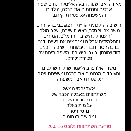
רה ואבי שנור, רבקה אלימלך ונחום שפיר
אבלים ומנחמים את ברכה, הילדים
והמשפחה על פטירת יקירם.
יבה התיכונית קריית הרצוג בני ברק, הרב
ה צבי וקסלר, ראש הישיבה, יעקב סולר,
יו"ר עמותת הישיבה, הרמי"ם, המורים
תלמידים אבלים ומנחמים את רעייתו ד"ר
כה זיסר, חברת עמותת הישיבה והבנים
ד ויהונתן, בוגרי הישיבה ומשפחותיהם על
פטירת יקירם.
שרד גולדפרב זליגמן ושות', השותפים
עובדים מנחמים את ברכה ומשפחת זיסר
על פטירת אב המשפחה.
גלעד יחסי ממשל
משתתפים באבלה הכבד של
ברכה זיסר והמשפחה
על מות בעלה
מוטי זיסר
ומביעים תנחומים
מודעת השתתפות גלובס 26.6.16