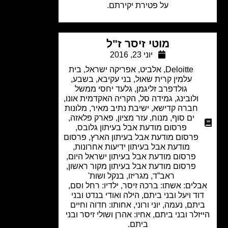
על פטירת יקירתם.
מוטי זיסר ז"ל
יוני 23, 2016
Deloitte
,
אלביט
,
אפריקה ישראל
,
בית
עלמין קרית שאול
,
בני עקיבא
,
בשבע
,
גולדפרב זליגמן
,
גלעד יחסי ממשל
ולובינג
,
גמידה סל
,
הקריה האקדמית אונו
,
חברה קדישא
,
ישיבת נתיב מאיר
,
מלונות
ים סוף
,
מנוח
,
עזר מציון
,
פארק פלאזה
,
פרסום מודעת אבל בעיתון גלובס
,
פרסום מודעת אבל בעיתון הארץ
,
פרסום
מודעת אבל בעיתון ידיעות אחרונות
,
פרסום מודעת אבל בעיתון ישראל היום
,
פרסום מודעת אבל בעיתון מקור ראשון
,
ראב”ד, מגריזו, בנקל ושות'
לים: אשתו: ברכה זיסר, ילדיו: רחל וסם,
וד ויעל ובני ביתם, הילה ואודי בנדט ובני
תם, נעמה, יוני ורוני, אחותו: חדוה וחיים
זלר ובני ביתם, אחיו: אהרן ושולי זיסר ובני
ביתם.