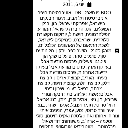
יוני 6, 2011
BDO זיו האפט
,
IDB
,
אוניברסיטת חיפה
,
אוניברסיטת תל אביב
,
איגוד הבנקים
בישראל
,
אפריקה ישראל
,
בזן
,
בנק
הפועלים
,
הוט
,
החברה לישראל
,
המודיע
,
הפילהרמונית
,
חישתיל
,
יורוקום תקשורת
סלולרית
,
ישראכרט
,
כימיקלים לישראל
,
לשכת התיאום של הארגונים הכלכליים
,
מורגן סטנלי
,
מושב כפר ויתקין
,
מלונות ים
סוף
,
פועלים סהר
,
פועלים שוקי הון
,
פיטנגו
,
פעילים
,
פרסום מודעת אבל
בעיתון הארץ
,
פרסום מודעת אבל בעיתון
ידיעות אחרונות
,
פרסום מודעת אבל
בעיתון מעריב
,
קבוצת אריסון
,
קבוצת
דלק
,
קבוצת ויולה
,
קבוצת חיפה
,
קבוצת
מרחב
,
רפאל בע"מ
,
שיכון ובינוי
אבלים: אשתו: עליזה, בתו: רבקה ומורי
רא, חן, ניצן, אמיר וקרן, מתן, בנו: אריאל
חל סרוסי, תומר וענבל, אלעד, שחר, בנו:
איר וורד סרוסי, נטע, עפרי, הנינים: איתי
יה, אחותו ואחיו: ג'סלה ואקיס רויטמן, סולי
וסלמה – ארה"ב, משפחות: דוד ושאול
למוטר – מונטבידאו, אורוגוואי. ההלוויה