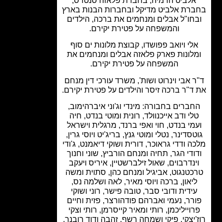
לביט הדמיה, בחברת פלאזה סנטרס,
רת אלביט מדיקל ובחברות הבנות בארץ
חו"ל אבלים ומנחמים את ברכה, הילדים
והמשפחה על פטירת יקירם.
לי ויואב פפושדו, קבוצת מלונות ים סוף
לונות פארק פלאזה אבלים ומנחמים את
המשפחה על פטירת יקירם.
 אבי וינרוט ושות', משרד עורכי דין מנחם
ד"ר ברכה זיסר והילדים על פטירת יקירם.
ברים בחבורה: מינדי וג'וני איברהימוב,
לי ודב אייכנוולד, רונית ומוטי בנדט, חיה
מי בנדט, חוי ואפי ברנד, מרגלית וישראל
סדינר, נטלי ומוטי גנץ, בריג'יט ויוסי גרין,
ה ודדי גראוכר, דורית ושוקי דיאמנט, ג'ודי
ודי הגר, תחיה ומנחם הורביץ, שוני וחנוך
ינדרבוים, שאול זילברשטיין, איריס ויעקב
כטנגוט, אביגיל ומנחם כהן, סתוית ומשה
יאון, ברכה ויוסי מאיר, לאה ושלמה נס,
ידית ודובי סבר, טובה פישר, רוני ושוקי
רר, נעמי ואברהם פודהורצר, פזית וחיים
וייליכמן, רותי ומאיר קייסרמן, רותי וצקי
'יצקי, פיקי ושמחה רשף, זהבה ודוד רובנר,