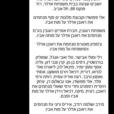
ושבים שבעה בבית משפחת אדלר, רח'
פנקס 66, תל-אביב.
י פפושדו וקבוצת מלונות ים סוף מנחמים
את ראובן אדלר על מות אביו.
חת רוגובין, חברת אפרים רוגובין בע"מ
נחמים את ראובן אדלר על מותה אביו.
'מפיון מוטורס מנחמת את ראובן אדלר
והמשפחה על מות אביו.
לי ומולי אבישר, טלי ואבי אנג'ל, שמוליק
רנשטיין, ניסים בן נון, קרן וצבי דגן, גליה,
סף ומוקי זמיר, מיכאל לוין, ליאורה ואלי
נדאו, דורית, דניאל ויורם מושקט, אסתי
מנון נויבך, רעה ואריה עמית, רותה ורפי
לד, אלי פפושדו, אטי ובשלום רן, יצחק
ודית רפפורט ותדי ורפי שאולי מנחמים את
בן, רונית, מיקה, דניאל וירדן אדלר על מות
אביו וסבם.
רב ושלמה רודב, איריס ורוני גת מנחמים
את ראובן אדלר על מות אביו.