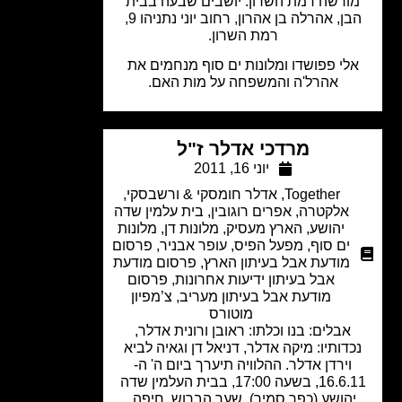
ורשה רמת השרון. יושבים שבעה בבית
הבן, אהרלה בן אהרון, רחוב יוני נתניהו 9,
רמת השרון.
לי פפושדו ומלונות ים סוף מנחמים את
אהרל'ה והמשפחה על מות האם.
מרדכי אדלר ז"ל
יוני 16, 2011
Together
,
אדלר חומסקי & ורשבסקי
,
אלקטרה
,
אפרים רוגובין
,
בית עלמין שדה
יהושע
,
הארץ מעסיק
,
מלונות דן
,
מלונות
ים סוף
,
מפעל הפיס
,
עופר אבניר
,
פרסום
מודעת אבל בעיתון הארץ
,
פרסום מודעת
אבל בעיתון ידיעות אחרונות
,
פרסום
מודעת אבל בעיתון מעריב
,
צ’מפיון
מוטורס
אבלים: בנו וכלתו: ראובן ורונית אדלר,
דותיו: מיקה אדלר, דניאל דן וגאיה לביא
וירדן אדלר. ההלוויה תיערך ביום ה' ה-
16.6.11, בשעה 17:00, בבית העלמין שדה
הושע (כפר סמיר), שער הברוש, חיפה.