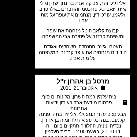
 וגילי זהר, צביקה וענת בר נתן, שרון וגילי
ת, יואב וטל פרוכטמן והחברים בגולדפרב
יגמן, עורכי דין, מנחמים את עופר על מות
אביו.
קבוצת קלאב הוטל מנחמת את עופר
שפחת קרז'נר על פטירת אבי המשפחה.
אטרון גשר, ההנהלה, השחקים ואגודת
ידים מנחמים את עופר קרז'נר והמשפחה
על מות אביו.
מרסל בן אהרון ז"ל
אוקטובר 21, 2011
בית עלמין רמת השרון
,
מלונות ים סוף
,
פרסום מודעת אבל בעיתון ידיעות
אחרונות
ים: בתה וחתנה: גלי ואלי זיו, בתה: פנינה
מנט, בנה וכלתה: אהרלה ומיה בן אהרון,
נכדיה וניניה. ההלוויה תתקיים ביום ו' ה-
21.10.11, בשעה 12.00, בבית העלמין