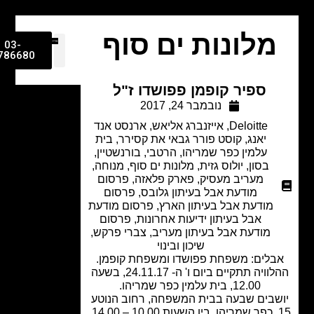
מלונות ים סוף
03-
9786680
ספיר קופמן פפושדו ז"ל
נובמבר 24, 2017
Deloitte
,
אייזנברג אליאש
,
ארנסט אנד
יאנג, קוסט פורר גבאי את קסירר
,
בית
עלמין כפר שמריהו
,
הרטבי, בורנשטיין,
בסון
,
יולוס גזית
,
מלונות ים סוף
,
מנוחה
,
מעריב מעסיק
,
פארק פלאזה
,
פרסום
מודעת אבל בעיתון גלובס
,
פרסום
מודעת אבל בעיתון הארץ
,
פרסום מודעת
אבל בעיתון ידיעות אחרונות
,
פרסום
מודעת אבל בעיתון מעריב
,
צברי פרקש
,
שיכון ובינוי
לים: משפחת פפושדו ומשפחת קופמן.
ההלוויה תתקיים ביום ו' ה- 24.11.17, בשעה
12.00, בית עלמין כפר שמריהו.
שבים שבעה בבית המשפחה, רחוב הנוטע
15, כפר שמריהו, בין השעות 10.00 – 14.00,