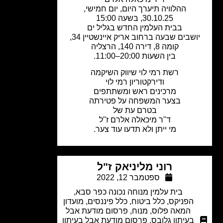
ההלוויה תיערך היום, יום חמישי,
30.10.25, בשעה 15:00
בבית העלמין החדש בגליל ים
ושבים שבעה ברחוב אריק איינשטיין 34,
קומה 8, דירה 140, הרצליה
בין השעות 20:00–11:00.
רשת רמי לוי שיווק השיקמה
ודירקטוריון רמי לוי
מרכינים ראש ומשתתפים
בצער המשפחה על פטירתה
בטרם עת של
ד"ר מיכאלה אלרם ז"ל
מי ייתן ולא תדעו עוד צער.
רוני מליניאק ז"ל
ספטמבר 12, 2022
בית עלמין מנוחה נכונה כפר סבא
,
הפניקס
,
כלל ביטוח
,
כלל פיננסים
,
מועדון
המאה פלוס
,
מנוח
,
פרסום מודעת אבל
בעיתון גלובס
,
פרסום מודעת אבל בעיתון