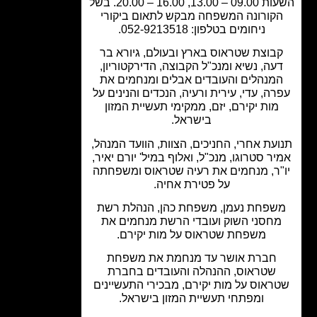
השעות 09.00 – 13.00, 16.00 – 20.00. בשל
קורונה המשפחה מבקש לתאום ביקורי
ניחומים בטלפון: 052-9213518.
בוצת שטראוס בארץ ובעולם, גיורא בר
עה, נשיא ומנכ"ל הקבוצה, הדירקטוריון,
מנהלים והעובדים אבלים ומנחמים את
ה, עדי, עירית ורעיה, הנכדים והנינים על
מות יקירם, יזם, ממקימי תעשיית המזון
בישראל.
עת אחרי, החניכים, הצוות, הוועד המנהל,
ר סטרוגו, מנכ"ל, ואלוף במיל' יורם יאיר,
"ר, מנחמים את רעיה שטראוס ומשפחתה
על פטירת אחיה.
שפחת נעמן, משפחת כהן, הנהלת רשת
חסני השוק ועובדי הרשת מנחמים את
משפחת שטראוס על מות יקירם.
חברת אושר עד מנחמת את משפחת
שטראוס, ההנהלה והעובדים בחברת
ראוס על מות יקירם, מבכירי התעשיינים
ומפתחי תעשיית המזון בישראל.