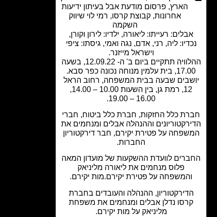
הארץ
,
פרסום מודעת אבל בעיתון ידיעות
אחרונות
,
קבוצת קרסו
,
רמי לוי שיווק
השקמה
בלים: רעייתו: ליאורה, ילדיו: לירון וקורן,
דיו: ליה, רני, אדם, נגה ואמי, גיסתו: ציפי
וישראל מייזנר.
ההלוויה תתקיים ביום ב' ה- 12.09.22, בשעה
ית עלמין מנוחה נכונה כפר סבא.
שבים שבעה בבית המשפחה, רחוב הראל
12, רמת גן, בין השעות 10.00 – 14.00,
16.00 – 19.00.
ת כלל החזקות, חברת כלל ביטוח, חברי
רקטוריונים וההנהלה אבלים ומנחמים את
פחה על פטירת יקירם, חבר דירקטוריון
החברות.
רים לוועדת ההשקעות של מועדון המאה
פלוס מנחמים את ליאורה מליניאק
המשפחה על פטירת יקירם.מות יקירם.
דירקטוריון, ההנהלה והעובדים בחברת
רסו נדלן אבלים ומנחמים את משפחת
מליניאק על מות יקירם.