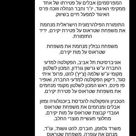
מפרסמים) אבלים על פטירתו של אחד
ימי האיגוד, יו"ר וחבר הנהלה וזוכה פרס
האיגוד למפעל חיים בשיווק.
זמורת הפילהרמונית הישראלית מנחמת
משפחת שטראוס על פטירת יקירם, ידיד
התזמורת.
משפחת נבזלין מנחמת את משפחת
שטראוס על מות יקירם.
וניברסיטת תל אביב, הפקולטה למדעי
חברה ע"ש גרשון גורדון, המכון לשלטון
ומי ע"ש שלמה (צ'יץ') להט, פרופ' איתי
, דיקאן הפקולטה למדעי החברה, ואופיר
פינס, ראש המכון לשלטון מקומי מנחמים
ת משפחת שטראוס על פטירת יקירם.
ניון והפקולטה להנדסת ביוכנולוגיה ומזון
אבלים ומנחמים את משפחת שטראוס
ועובדי קבוצת שטראוס על מות יקירם,
מחלוצי תעשיית מוצרי החלב.
שרד גלוזמן, חוברס, להט וושות', עו"ד,
מנחם את עופרה, משפחת שטראוס