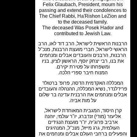
Felix Glaubach, President, mourn hi
passing and extend their condolences
The Chief Rabbi, Ha'Rishon LeZion 
to the deceased family.
The deceased Was Posek Hador an
contributed to Jewish Law.
נות הראשית לישראל, הרב דוד לאו, הרב
שי לישראל, חברי מועצת הרבנות, מנכ"ל
נות, הרבנים והעובדים אבלים ומנחמים
 בנו, רבי יצחק יוסף, הראשון לציון, בניו
ומשפחתו על פטירת יקירם.
המנוח חיבר ספרי הלכה.
מכללה האקדמית הדסה, פרופ' ברטולד
דלנדר, נשיא המכללה, ההנהלה והעובדים
ים ומנחמים את הרבנית עדינה בר שלום
על מות אביה.
רן היסוד, המגבית המאוחדת לישראל,
אליעזר (מודי) זנדברג, יו"ר עולמי, יוהנה
ארביב פרוג'יה, יו"ר מועצת הנגידים
העולמית, גרג מייזל, מנכ"ל, המנהיגים
עילים ברחבי העולם אבלים ומנחמים את