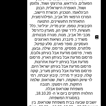
הפועלים
,
ג'ורדאש
,
גורניצקי ושות'
,
גלוזמן
ושות'
,
האופרה הישראלית
,
הבנק
הבינלאומי
,
הטכניון
,
הכשרת היישוב
,
המרכז הרפואי תל אביב
,
הפילהרמונית
,
התאחדות התעשיינים
,
התנועה
הקיבוצית
,
טמפו
,
יוניון מדיה
,
יוניליוור
,
כלל
תעשיות
,
לידר שוקי הון
,
מועדון כדורסל
מכבי תל אביב
,
מנוח
,
מנורה מבטחים
,
משרד נ. פינברג
,
נשיאות הארגונים
העסקיים
,
סופר פארם
,
סלע קפיטל
,
פלתורס
,
פפסיקו
,
פרימס, שילה, גבעון,
מאיר
,
פרסום מודעת אבל בעיתון גלובס
,
פרסום מודעת אבל בעיתון הארץ
,
פרסום
מודעת אבל בעיתון ידיעות אחרונות
,
פרסום מודעת אבל בעיתון ישראל היום
,
פרסום מודעת אבל בעיתון מעריב
,
קוקה
קולה
,
קיבוץ יד מרדכי
,
קיבוץ יטבתה
,
רמי
לוי שיווק השקמה
,
רשת
,
שטראוס
,
שלמה
החזקות
,
תה ויסוצקי
,
תנובה
משפחת שטראוס אבלה.
ההלוויה תתקיים ביום א' ה- 18.10.20,
במסגרת המשפחה.
שבים שבעה בבית משפחת שטראוס, בין