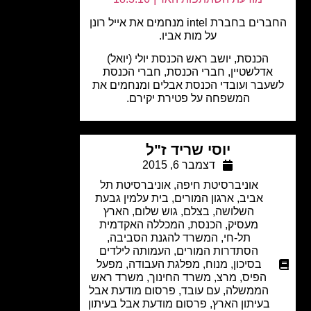
החברים בחברת intel מנחמים את אייל רונן
על מות אביו.
הכנסת, יושב ראש הכנסת יולי (יואל)
אדלשטיין, חברי הכנסת, חברי הכנסת
עבר ועובדי הכנסת אבלים ומנחמים את
המשפחה על פטירת יקירם.
יוסי שריד ז"ל
דצמבר 6, 2015
אוניברסיטת חיפה
,
אוניברסיטת תל
אביב
,
ארגון המורים
,
בית עלמין גבעת
השלושה
,
בצלם
,
גוש שלום
,
הארץ
מעסיק
,
הכנסת
,
המכללה האקדמית
תל-חי
,
המשרד להגנת הסביבה
,
הסתדרות המורים
,
העמותה לילדים
בסיכון
,
מנוח
,
מפלגת העבודה
,
מפעל
הפיס
,
מרצ
,
משרד החינוך
,
משרד ראש
הממשלה
,
עם עובד
,
פרסום מודעת אבל
בעיתון הארץ
,
פרסום מודעת אבל בעיתון