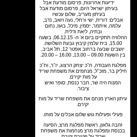
ידיעות אחרונות
,
פרסום מודעת אבל
בעיתון ישראל היום
,
פרסום מודעת אבל
בעיתון מעריב
,
שלום עכשיו
בלים: דורית, ישי ורחלי, נעה ויואב, נדב,
עלמה, איתמר, יסמין, מיכל, בועז, נחום
ובתיה, ליאת ודלית.
ההלוויה תתקיים ביום א' ה- 06.12.15, בשעה
15, בית עלמין קיבוץ גבעת השלושה.
יושבים שבעה ברחוב אפטר 12, תל אביב,
ת 09.00 – 13.00, 16.00 – 20.00.
גת העבודה, ח"כ יצחק הרצוג, יו"ר, וח"כ
יק בר, מזכ"ל, מנחמים את משפחת שריד
על מות יקירם.
המנוח היה שר, חבר כנסת, סופר ואיש
ציבור.
ון הארץ מנחם את משפחת שריד על מות
יקירם.
עילי ופעילות גוש שלום אבלים על מותו.
הבה גלאון, ראשת מפלגת מרצ, הסיעה
נסת ומפלגת מרצ מנחמות את משפחת
שריד על פטירת יקירם.