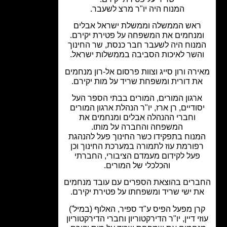
המנוח היה יו"ר מרצ לשעבר.
אש הממשלה וממשלת ישראל אבלים
מנחמים את המשפחה על פטירת יקירם.
נוח היה לשעבר חבר כנסת, שר החינוך
השר לאיכות הסביבה בממשלות ישראל.
רה ורון סייג וצוות פרסום אל-רון מנחמים
ת דורית ומשפחת שריד על מות יקירם.
רגון המורים, המורים בבתי הספר העל
ודיים, רן ארז, יו"ר הנהלת ארגון המורים
וחברי ההנהלה אבלים ומנחמים את
המשפחה והחברה על מותו.
נוח בתפקידו כשר החינוך פעל להנהגת
פורמת עוז לתמורה במערכת החינוך וכן
פעל לקידום מעמדם הציבורי, החברתי
והכלכלי של המורים.
רים בהוצאת הספרים עם עובד מנחמים
ת ישי שריד ומשפחתו על פטירת יקירם.
ן מפעל הפיס ע"ד ספיר, האלוף (במיל')
י דיין, יו"ר הדירקטוריון וחברי הדירקטוריון