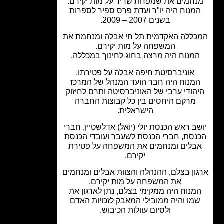
חמים את שמפחת שריד על מות יקירם.
מנוח היה יו"ר ועדת פרס ספיר לספרות
בשנים 2007 – 2009.
ללה האקדמית תל חי אבלה ומנחמת את
המשפחה על מות יקירם.
מנוח היה מרצה בחוג לחינוך במכללה.
אוניברסיטת חיפה אבלה על פטירתו.
מנוח היה חבר הועד המנהל של המרכז
הודי ערבי של האוניברסיטה ותרם לחיזוק
מרקם היחסים בין כל קבוצות החברה
הישראלית.
ב ראש הכנסת יולי (יואל) אדלשטיין, חברי
סת, חברי הכנסת לשעבר ועובדי הכנסת
בלים ומנחמים את המשפחה על פטירת
יקירם.
ון בצלם, ההנהלה והצוות אבלים ומנחמים
את המשפחה על מות יקירם.
מנוח היה ממקימי בצלם, נתן לארגון את
מו והיה ממובילי המאבק לזכויות האדם
ולסיום עוולות הכיבוש.