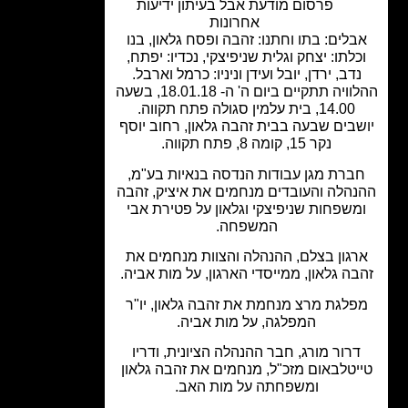
פרסום מודעת אבל בעיתון ידיעות
אחרונות
בלים: בתו וחתנו: זהבה ופסח גלאון, בנו
כלתו: יצחק וגלית שניפיצקי, נכדיו: יפתח,
דב, ירדן, יובל ועידן וניניו: כרמל וארבל.
ההלוויה תתקיים ביום ה' ה- 18.01.18, בשעה
14.00, בית עלמין סגולה פתח תקווה.
שבים שבעה בבית זהבה גלאון, רחוב יוסף
נקר 15, קומה 8, פתח תקווה.
ברת מגן עבודות הנדסה בנאיות בע"מ,
הלה והעובדים מנחמים את איציק, זהבה
משפחות שניפיצקי וגלאון על פטירת אבי
המשפחה.
רגון בצלם, ההנהלה והצוות מנחמים את
בה גלאון, ממייסדי הארגון, על מות אביה.
פלגת מרצ מנחמת את זהבה גלאון, יו"ר
המפלגה, על מות אביה.
רור מורג, חבר ההנהלה הציונית, ודריו
יטלבאום מזכ"ל, מנחמים את זהבה גלאון
ומשפחתה על מות האב.