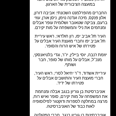
במועצה הציבורית של הארגון.
רים מהפרלמנט השכונתי: אביבה דורון,
ון פנקס, מיכה ועדנה נוימן, ניסן אורן, עוזי
ם, צביקה שטאובר ושלומית עופר אבלים
נחמים את נילי והמשפחה על מות יקירם.
יר תל אביב יפו, רון חולדאי, ראש עיריית
 אביב יפו וחברי מועצת העיר אבלים על
פטירתו של איש הרוח והסופר.
מת ז'נבה, יוסי ביילין, יו"ר, וגדי בלטיאנסקי,
מנכ"ל, אבלים על מותו של סופר, חבר
ושותף.
ריית אשדוד, ד"ר יחיאל לסרי, ראש העיר,
ברי מועצת העיר והתושבים אבלים על
פטירתו של ידיד.
ניברסיטת בן גוריון בנגב אבלה ומנחמת
המשפחה על מות יקירם, סופר ואיש רוח,
ה במחלקה לספרות ודוקטור לפילוסופיה
לאות כבוד של האוניברסיטה.
ניברסיטת בן גוריון בנגב, חברי הפקולטה