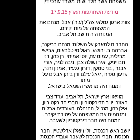
שפחת אשר חלד ושות' משרד עורכי דין
מודעת השתתפות הארץ 17.9.15
ת ארגון גמלאי צה"ל (ע.ר.) אבל ומנחם את
המשפחה על מות יקירם.
המנוח היה תושב תל אביב.
ברים למאבק על השלום: מנחם בריקנר,
רהם ב. יהושע, ראול טייטלבאום, אבישי
רגלית, עמוס עוז, יוסי אמיתי, רן כהן, דני
בוייניק, יאיר ושולה צבן, ניבה לניר, אורי
נרי, בני טמקין, דורון גלעזר, אמנון ורנר,
עון ספירו, יגאל עילם ודן ביתן אבלים על
מותו.
המנוח היה מראשי השמאל בישראל.
מוזיאון ארץ ישראל, תל אביב, עו"ד צבי
וזר, יו"ר הדירקטוריון וחברי הדירקטוריון,
לן כהן, מנכ"ל, ההנהלה והעובדים אבלים
מנחמים את המשפחה על פטירת יקירם.
המנוח היה חבר דירקטוריון לשעבר.
ב ראש הכנסת, יולי (יואל) אדלשטיין, חברי
סת, חברי הכנסת לשעבר ועובדי הכנסת