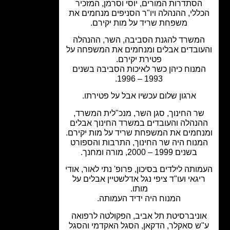
הסתדרות המורים, יוסי וסרמן, המזכיר
ללי, ההנהלה ויו"ר הסניפים מנחמים את
משפחת שריד על מות יקירם.
משרד להגנת הסביבה, השר, ההנהלה
ובדים אבלים ומנחמים את המשפחה על
פטירת יקירם.
מנוח כיהן כשר לאיכות הסביבה בשנים
1993 – 1996.
ארגון שלום עכשיו אבל על פטירתו.
ר החינוך, סגן השר, מנכ"לית המשרד,
נהלה והעובדים במשרד החינוך אבלים
חמים את המשפחת שריד על מות יקירם.
נוח היה שר החינוך, התרבות והספורט
בשנים 1999 – 2000, מורה ומחנך.
ותה לילדים בסיכון, פרופ' נתי לאור, אודי
יגאי ועו"ד ציפי נגל אדלשטיין אבלים על
מותו.
המנוח היה ידיד העמותה.
וניברסיטת תל אביב, הפקולטה לרפואה
ש סאקלר, הדקאן, הסגל האקדמי והסגל