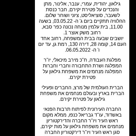
ילאון, יהודית, עמרי, ענבר, אלינור, מתן
והנכדים על פטירת יקירם, חבר כנסת
לשעבר, סוציאליסט, ציוני ושוחר שלום.
ההלוויה תתקיים ביום ג' ה- 03.05.22, בשעה
11.00, בית עלמין מנוחה נכונה כפר סבא,
רחוב משק אוצר 1.
שבים שבעה בבית המשפחה, רחוב אחד
העם 14, קומה 28, דירה 130, רמת גן, עד יום
ו' ה- 06.05.2022.
פלגת העבודה, ח"כ מירב מיכאלי, יו"ר
מפלגה ושרת התחבורה וחברי וחברות
מפלגה מנחמים את משפחת גילאון על
פטירת יקירם.
רית העולמית של מרצ, החברים ופעילי
רית בארץ ובעולם מנחמים את משפחת
גילאון על פטירת יקירם.
חברה העירונית לפיתוח תרבות הפנאי
אשדוד, עו"ד גבריאל כנפו, ממלא מקום
ראש העיר ויו"ר החברה והדירקטוריון
חמים את משפחת גילאון על מות יקירם,
סגן ראש העיר ויו"ר דירקטוריון החברה