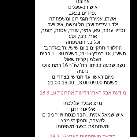
אהובנו
איש רב-פעלים
נפרדים בכאב
אשתו: עמירה הגני רונן ומשפחתה
ילדיו: עידית וערן, טל ומשה, איל ויעל
דיו: ענבר, גיא, אמיר, עודד, אסנת, תומר,
אורי, ניבי, נטע
וכל בני המשפחה
הלוויה תתקיים ביום שישי, ח' באדר ב'
תשע"ו, 18 במרץ 2016, בשעה 11:30 בבית
העלמין קרית שאול
נשב שבעה בביתו, רח' שז"ר 16 רמת פולג,
נתניה
מיום ראשון עד חמישי בצהריים
בשעות 13:00-09:00; 21:00-16:00
עת אבל הארץ וידיעות אחרונות 18.3.16
מרצ אבלה על לכתו
אליעזר רונן
יש שמאל אמיתי, חבר כנסת ויו"ר מפ"ם
לשעבר, וממקימי מרצ
ומשתתפת בצער משפחתו
מודעת השתתפות הארץ 18.3.16