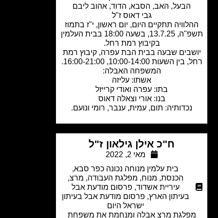
הבעל, האב, הסבא, הדוד, אהוב ליבם
גבי דאוס ז"ל
לוויה תתקיים היום, יום ראשון, י"ז בתמוז
תשפ"ה, 13.7.25, בשעה 18:00 בבית העלמין
בקיבוץ רמת רחל.
בים שבעה בבית הבת עפרה, קיבוץ רמת
 השעות 10:00-14:00, 16:00-21:00.
המשפחה האבלה:
אשתו: עליזה
בתו: עפרה ואודי קרייזל
בנו: אורי וצאלה דאוס
נכדותיה: תום, עמית, ענבר, רומי ונועם.
ח"כ אילן גילאון ז"ל
מאי 2, 2022
בית עלמין מנוחה נכונה כפר סבא
,
הכנסת
,
מנוח
,
מפלגת העבודה
,
מרצ
,
עיריית אשדוד
,
פרסום מודעת אבל
בעיתון הארץ
,
פרסום מודעת אבל בעיתון
ישראל היום
פלגת מרצ אבלה ומנחמת את משפחת