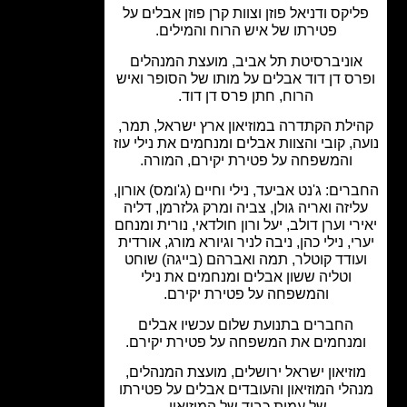
יקס ודניאל פוזן וצוות קרן פוזן אבלים על
פטירתו של איש הרוח והמילים.
וניברסיטת תל אביב, מועצת המנהלים
ס דן דוד אבלים על מותו של הסופר ואיש
הרוח, חתן פרס דן דוד.
ילת הקתדרה במוזיאון ארץ ישראל, תמר,
, קובי והצוות אבלים ומנחמים את נילי עוז
והמשפחה על פטירת יקירם, המורה.
ים: ג'נט אביעד, נילי וחיים (ג'ומס) אורון,
יזה ואריה גולן, צביה ומרק גלזרמן, דליה
רי וערן דולב, יעל ורון חולדאי, נורית ומנחם
י, נילי כהן, ניבה לניר וגיורא מורג, אורדית
ודד קוטלר, תמה ואברהם (בייגה) שוחט
וטליה ששון אבלים ומנחמים את נילי
והמשפחה על פטירת יקירם.
החברים בתנועת שלום עכשיו אבלים
מנחמים את המשפחה על פטירת יקירם.
וזיאון ישראל ירושלים, מועצת המנהלים,
לי המוזיאון והעובדים אבלים על פטירתו
של עמית כבוד של המוזיאון.