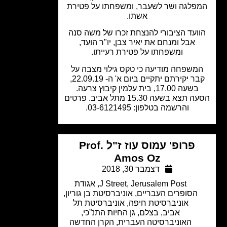
פלגה ושר לשעבר, ומשפחתו על פטירת
אשתו.
ועד הציבורי להנצחת זכרו של משה סנה
אבל ומנחם את יאיר צבן, יו"ר הועד,
ומשפחתו על פטירת רעייתו.
משפחה מודיעה כי טקס גילוי מצבה על
קבר יקירתם יתקיים ביום א' ה- 22.09.19,
בשעה 17.00, בית עלמין קיבוץ צרעה.
הסעה תצא בשעה 15.30 מתל אביב. פרטים
והרשמה בטלפון: 03-6121495.
פרופ' עמוס עוז ז"ל Prof.
Amos Oz
דצמבר 30, 2018
Jerusalem Post
,
J Street
,
אגודת
הסופרים העבריים
,
אוניברסיטת בן גוריון
,
אוניברסיטת חיפה
,
אוניברסיטת תל
אביב
,
בצלם
,
גן החיות התנ”כי
,
האוניברסיטה העברית
,
הקרן החדשה