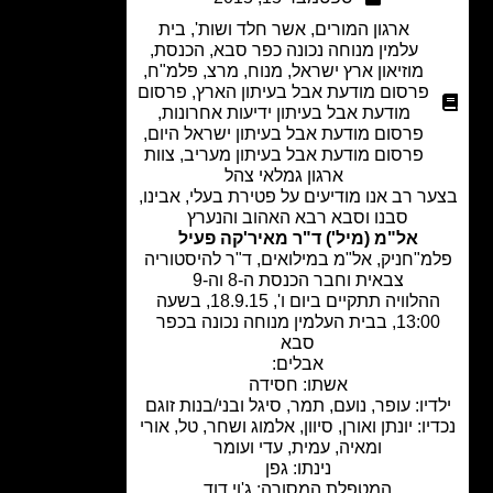
ארגון המורים
,
אשר חלד ושות'
,
בית
עלמין מנוחה נכונה כפר סבא
,
הכנסת
,
מוזיאון ארץ ישראל
,
מנוח
,
מרצ
,
פלמ"ח
,
פרסום מודעת אבל בעיתון הארץ
,
פרסום
מודעת אבל בעיתון ידיעות אחרונות
,
פרסום מודעת אבל בעיתון ישראל היום
,
פרסום מודעת אבל בעיתון מעריב
,
צוות
ארגון גמלאי צהל
ר רב אנו מודיעים על פטירת בעלי, אבינו,
סבנו וסבא רבא האהוב והנערץ
אל"מ (מיל') ד"ר מאיר'קה פעיל
מ"חניק, אל"מ במילואים, ד"ר להיסטוריה
צבאית וחבר הכנסת ה-8 וה-9
ההלוויה תתקיים ביום ו', 18.9.15, בשעה
13:00, בבית העלמין מנוחה נכונה בכפר
סבא
אבלים:
אשתו: חסידה
יו: עופר, נועם, תמר, סיגל ובני/בנות זוגם
יו: יונתן ואורן, סיוון, אלמוג ושחר, טל, אורי
ומאיה, עמית, עדי ועומר
נינתו: גפן
המטפלת המסורה: ג'וי דוד