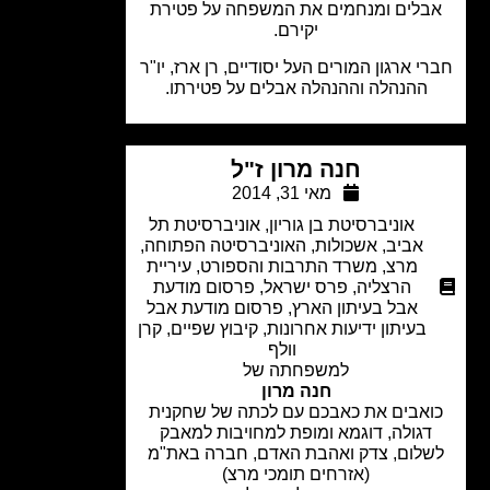
בלים ומנחמים את המשפחה על פטירת
יקירם.
י ארגון המורים העל יסודיים, רן ארז, יו"ר
ההנהלה וההנהלה אבלים על פטירתו.
חנה מרון ז"ל
מאי 31, 2014
אוניברסיטת בן גוריון
,
אוניברסיטת תל
אביב
,
אשכולות
,
האוניברסיטה הפתוחה
,
מרצ
,
משרד התרבות והספורט
,
עיריית
הרצליה
,
פרס ישראל
,
פרסום מודעת
אבל בעיתון הארץ
,
פרסום מודעת אבל
בעיתון ידיעות אחרונות
,
קיבוץ שפיים
,
קרן
וולף
למשפחתה של
חנה מרון
אבים את כאבכם עם לכתה של שחקנית
דגולה, דוגמא ומופת למחויבות למאבק
לום, צדק ואהבת האדם, חברה באת"מ
(אזרחים תומכי מרצ)