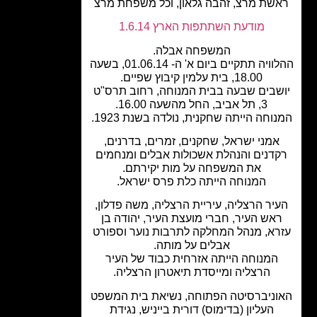
שת מרצ, זהבה גלאון, וכל משפחת מרצ
מודעת השתתפות הארץ 1.6.14
המשפחה אבלה.
ההלוויה תתקיים ביום א' ה- 01.06.14, בשעה
18.00, בית עלמין קיבוץ שפיים.
שבים שבעה בבית המנוחה, רחוב תרס"ט
3, תל אביב, החל מהשעה 16.00.
וחה הייתה שחקנית, נולדה בשנת 1923.
אמני ישראל, שחקנים, זמרים, בדרנים,
דנים והנהלת אשכולות אבלים ומנחמים
את המשפחה על מות יקירתם.
המנוחה הייתה כלת פרס ישראל.
יר הרצליה, עיריית הרצליה, משה פדלון,
אש העיר, חברי מועצת העיר, יהודה בן
רא, מנהל המחלקה לתרבות נוער וספורט
אבלים על מותה.
המנוחה הייתה אזרחית כבוד של העיר
הרצליה ומייסדת תיאטרון הרצליה.
ניברסיטה הפתוחה, נשיאת בית המשפט
העליון (בדימוס) דורית בייניש, נגידת