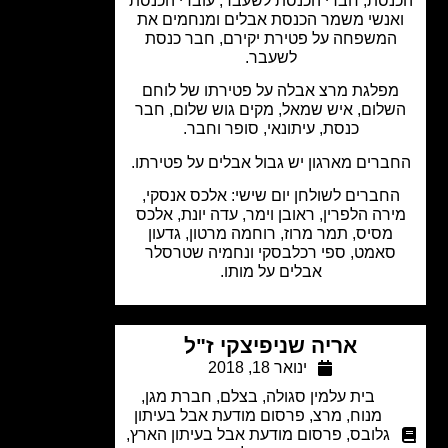
סת, חברי הכנסת לשעבר, עובדי הכנסת
אנשי משמר הכנסת אבלים ומנחמים את
משפחה על פטירת יקירם, חבר כנסת
לשעבר.
פלגת מרצ אבלה על פטירתו של לוחם
לום, איש שמאל, מקים גוש שלום, חבר
כנסת, עיתונאי, סופר וחבר.
ברים מארגון יש גבול אבלים על פטירתו.
חברים לשולחן יום שישי: אלכס אנסקי,
רה הלפרין, ראובן וימר, עדה יונת, אלכס
מסיס, תמר מרוז, רוחמה מרטון, גדעון
אמט, ספי רכלבסקי ונחמיה שטרסלר
אבלים על מותו.
אריה שניפיצקי ז"ל
ינואר 18, 2018
בית עלמין סגולה
,
בצלם
,
חברת מגן
,
מנוח
,
מרצ
,
פרסום מודעת אבל בעיתון
גלובס
,
פרסום מודעת אבל בעיתון הארץ
,