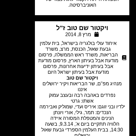
האוניברסיטה.
ויקטור שם טוב ז"ל
מרץ 8, 2014
איחוד עולי בולגריה בישראל
,
בית עלמין
גבעת שאול
,
הכנסת
,
מרצ
,
משרד
הבריאות
,
משרד ראש הממשלה
,
פרסום
מודעת אבל בעיתון הארץ
,
פרסום מודעת
אבל בעיתון ידיעות אחרונות
,
פרסום
מודעת אבל בעיתון ישראל היום
ויקטור שם טוב
נהיג מפ"ם, שר הבריאות ויקיר ירושלים
איננו
נפרדים באהבה רבה ובעצב עמוק
אשתו: גרטי
יו ובני זוגם: איריס ועדי, שמוליק ואבירמה
הנכדים: תמר, גילי, אורי ויונתן
הנינים והמטפלת המסורה איידה
הלוויה תתקיים ביום א', 9.3.14, בשעה
14:30, בבית העלמין הספרדי גבעת שאול
ירושלים