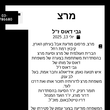
מרצ
03-
9786680
גבי דאוס ז"ל
יולי 13, 2025
מרצ
,
פרסום מודעת אבל בעיתון הארץ
,
קיבוץ רמת רחל
הברית העולמית של מרצ וסיעת מרצ
סתדרות משתתפות בצערה של משפחת
דאוס על מותו של
גבי דאוס ז"ל
 תנועה נאמן. אידיאולוג וחבר אמת, בעל
לב ענק.
חת מרצ לדורותיה תזכור אותו ואת דרכו
לעד.
תומר רזניק, יו"ר הסיעה בהסתדרות
דרור מורג, יו"ר הועד המנהל
דריו טייטלבאום, מזכ"ל.
פחה מודיעה בצער עמוק על פטירתו של