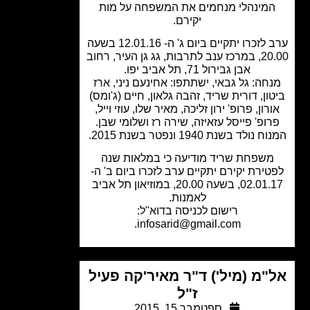
מינהלי מנחמים את המשפחה על מות
יקירם.
ערב לזכרו יתקיים ביום ג' ה- 12.01.16 בשעה
20.00, במרכז ענב לתרבות, גג גן העיר, רחוב
אבן גבירול 71, תל אביב יפו.
חה: גל גבאי, ישתתפו: אחינעם ניני, ארז
ון, דורית שריד, זהבה גלאון, חיים (ג'ומס)
רון, פרופ' ירון זליכה, מאיר שלו, עוזי וייל,
ופ' פייסל עזאיזה, שירה רז ושלומי שבן.
נולד בשנת 1940 ונפטר בשנת 2015.
משפחת שריד מודיעה כי במלאות שנה
ירת יקירם יתקיים ערב לזכרו ביום ב' ה-
02.01.17, בשעה 20.00, במוזיאון תל אביב
לאמנות.
רישום לכניסה בדוא"ל:
.
infosarid@gmail.com
"מ (מיל') ד"ר מאיר'קה פעיל
ז"ל
ספטמבר 15, 2015