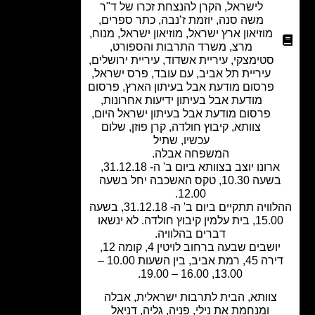
לישראל
,
הקרן להנצחת זכרו של ד"ר
משה סנה
,
יוזמת ז’נבה
,
כתר ספרים
,
מוזיאון ארץ ישראל
,
מוזיאון ישראל
,
מנוח
,
מרצ
,
משרד התרבות והספורט
,
סטימצקי
,
עיריית אשדוד
,
עיריית ירושלים
,
עיריית תל אביב
,
עם עובד
,
פרס ישראל
,
פרסום מודעת אבל בעיתון הארץ
,
פרסום
מודעת אבל בעיתון ידיעות אחרונות
,
פרסום מודעת אבל בעיתון ישראל היום
,
צוותא
,
קיבוץ חולדה
,
קרן פוזן
,
שלום
עכשיו
,
שתיל
המשפחה אבלה.
ארונו יוצב בצוותא ביום ב' ה- 31.12.18,
בשעה 10.30, טקס האשכבה יחל בשעה
12.00.
ההלוויה תתקיים ביום ב' ה- 31.12.18, בשעה
15.00, בית עלמין קיבוץ חולדה. לא ינשאו
דברים בהלוויה.
יושבים שבעה ברחוב לויטין 4, קומה 12,
דירה 45, רמת אביב, בין השעות 10.00 –
13.00, 16.00 – 19.00.
צוותא, הבית לתרבות ישראלית, אבלה
ומנחמת את נילי, פניה, גליה, דניאל