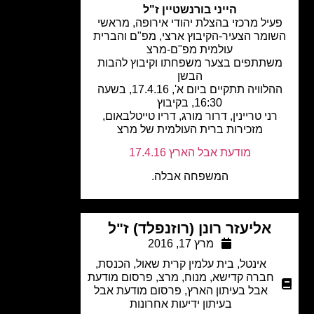
הייני בורנשטיין ז"ל
עיל מרכזי בהצלת יהודי אירופה, מראשי
ומר הצעיר-הקיבוץ ארצי, מפ"ם והברית
עולמית מפ"ם-מרצ
שתתפים בצער משפחתו וקיבוץ להבות
הבשן
ההלוויה תתקיים ביום א', 17.4.16, בשעה
16:30, בקיבוץ
רני טריינין, דרור מורג, דריו טייטלבאום,
מזכירות ברית העולמית של מרצ
מודעת אבל הארץ 17.4.16
המשפחה אבלה.
אליעזר רונן (רוזנפלד) ז"ל
מרץ 17, 2016
אינטל
,
בית עלמין קרית שאול
,
הכנסת
,
חברה קדישא
,
מנוח
,
מרצ
,
פרסום מודעת
אבל בעיתון הארץ
,
פרסום מודעת אבל
בעיתון ידיעות אחרונות