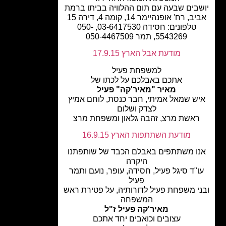
בים שבעה עם תום ההלוויה בביתו ברמת
, רח' אופנהיימר 14, קומה 4, דירה 15
טלפונים: חסידה 03-6417530, 050-
5543269, תמר 050-4467509
מודעת אבל הארץ 17.9.15
למשפחת פעיל
אתכם באבלכם על לכתו של
מאיר "מאיר'קה" פעיל
ש שמאל אמיתי, חבר כנסת, לוחם אמיץ
לצדק ושלום
אשת מרצ, זהבה גלאון ומשפחת מרצ
מודעת השתתפות הארץ 16.9.15
ו משתתפים באבלם הכבד של שותפתנו
היקרה
"ד סיגל פעיל, חסידה, עופר, נועם ותמר
פעיל
י משפחת פעיל לדורותיה, על פטירת ראש
המשפחה
מאיר'קה פעיל ז"ל
עצובים וכואבים יחד אתכם