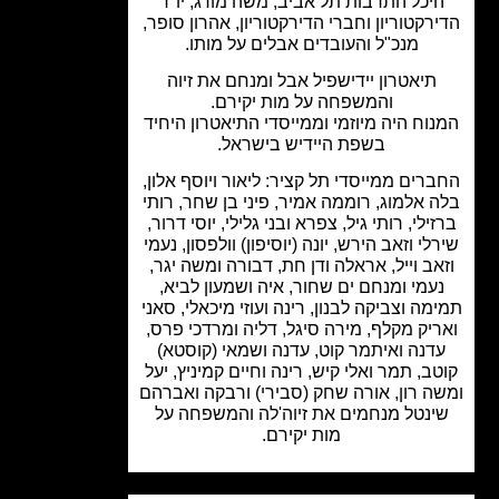
יכל התרבות תל אביב, משה מורג, יו"ר
רקטוריון וחברי הדירקטוריון, אהרון סופר,
מנכ"ל והעובדים אבלים על מותו.
תיאטרון יידישפיל אבל ומנחם את זיוה
והמשפחה על מות יקירם.
וח היה מיוזמי וממייסדי התיאטרון היחיד
בשפת היידיש בישראל.
רים ממייסדי תל קציר: ליאור ויוסף אלון,
 אלמוג, רוממה אמיר, פיני בן שחר, רותי
ילי, רותי גיל, צפרא ובני גלילי, יוסי דרור,
לי וזאב הירש, יונה (יוסיפון) וולפסון, נעמי
אב וייל, אראלה ודן חת, דבורה ומשה יגר,
עמי ומנחם ים שחור, איה ושמעון לביא,
מה וצביקה לבנון, רינה ועוזי מיכאלי, סאני
יק מקלף, מירה סיגל, דליה ומרדכי פרס,
דנה ואיתמר קוט, עדנה ושמאי (קוסטא)
ב, תמר ואלי קיש, רינה וחיים קמיניץ, יעל
ה רון, אורה שחק (סבירי) ורבקה ואברהם
ינטל מנחמים את זיוה'לה והמשפחה על
מות יקירם.