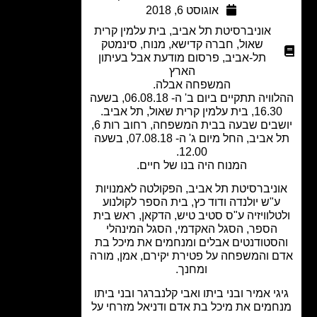
אוגוסט 6, 2018
אוניברסיטת תל אביב
,
בית עלמין קרית
שאול
,
חברה קדישא
,
מנוח
,
סינמטק
תל-אביב
,
פרסום מודעת אבל בעיתון
הארץ
המשפחה אבלה.
ההלוויה תתקיים ביום ב' ה- 06.08.18, בשעה
16, בית עלמין קרית שאול, תל אביב.
יושבים שבעה בבית המשפחה, רחוב רות 6,
תל אביב, החל מיום ג' ה- 07.08.18, בשעה
12.00.
המנוח היה בנו של חיים.
ניברסיטת תל אביב, הפקולטה לאמנויות
"ש יולנדה ודוד כץ, בית הספר לקולנוע
טלוויזיה ע"ס סטיב טיש, הדקאן, ראש בית
הספר, הסגל האקדמי, הסגל המינהלי
סטודנטים אבלים ומנחמים את מיכל בת
 והמשפחה על פטירת יקירם, אמן, מורה
ומחנך.
גי אמיר ובני ביתו ואבי קלנברגר ובני ביתו
מים את מיכל בת אדם ודניאל מזרחי על