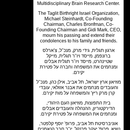
Multidisciplinary Brain Research Cent
The Taglit Birthright Israel Organizati
Michael Steinhardt, Co-Founding
Chairman, Charles Bronfman, Co-
Founding Chairman and Gidi Mark, C
mourn his passing and extend their
condolences to his family and friend
ארגון תגלית, גידי מרק, מנכ"ל, צ'ארלס
ברונפמן, מייסד ויו"ר תגלית, מייקל
שטיינהרט, מייסד ויו"ר תגלית אבלים
נחמים את המשפחה וחברה על פטירת
יקירם.
און ארץ ישראל, תל אביב, אילן כהן, מנכ"ל
עובדים מנחמים את אבנר אזולאי, עובדי
רן מרק ריץ' והמשפחה על מות יקירם.
בית התפוצות, מוזיאון העם היהודי,
הדירקטוריון, ההנהלה והעובדים אבלים
מנחמים את המשפחה על פטירת יקירם.
ניברסיטת תל אביב, פרופ' יוסף קלפטר,
א, פרופ' יעקב פרנקל, יו"ר חבר הנאמנים,