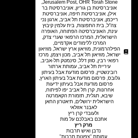
,
Jerusalem Post
,
OHR Torah Stone
אוניברסיטת בן גוריון
,
אוניברסיטת בר
אילן
,
אוניברסיטת חיפה
,
אוניברסיטת
רייכמן
,
אוניברסיטת תל אביב
,
ארגון נכי
צה”ל
,
בית התפוצות
,
בית עלמין קיבוץ
עינת
,
האוניברסיטה הפתוחה
,
האופרה
הישראלית
,
המרכז הרפואי שערי צדק
,
המרכז ללימודים אקדמיים
,
הפילהרמונית
,
מוזיאון ארץ ישראל
,
מוזיאון
ישראל
,
מוזיאון תל אביב
,
מכון ויצמן
,
מרכז
רפואי רבין
,
סוזן דלל
,
סינמטק תל-אביב
,
עיריית תל אביב
,
עמותת ארתור
רובינשטיין
,
פרסום מודעת אבל בעיתון
גלובס
,
פרסום מודעת אבל בעיתון הארץ
,
פרסום מודעת אבל בעיתון ידיעות
אחרונות
,
קרן תל אביב יפו לפיתוח
,
שיבא
,
תגלית
,
תזמורת הקאמרטה
הישראלית ירושלים
,
תיאטרון החאן
לאבנר אזולאי
ולעובדי קרן ריץ
אתכם באבלכם על מות
מרק ריץ
נדבן ואיש תרבות
עמותת "צפונות תרבות"