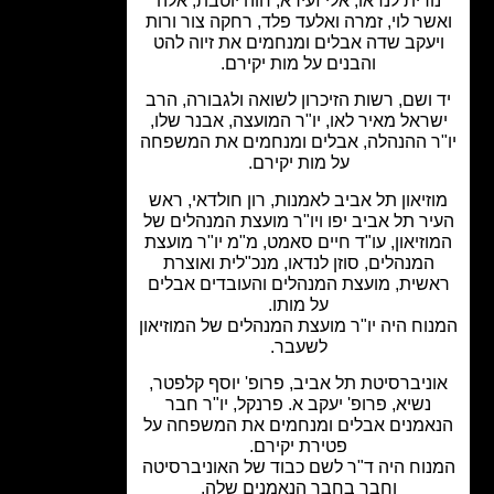
ורית לנדאו, אלי זעירא, חוה יוטבת, אלה
שר לוי, זמרה ואלעד פלד, רחקה צור ורות
יעקב שדה אבלים ומנחמים את זיוה להט
והבנים על מות יקירם.
 ושם, רשות הזיכרון לשואה ולגבורה, הרב
ראל מאיר לאו, יו"ר המועצה, אבנר שלו,
ר ההנהלה, אבלים ומנחמים את המשפחה
על מות יקירם.
זיאון תל אביב לאמנות, רון חולדאי, ראש
ר תל אביב יפו ויו"ר מועצת המנהלים של
זיאון, עו"ד חיים סאמט, מ"מ יו"ר מועצת
המנהלים, סוזן לנדאו, מנכ"לית ואוצרת
שית, מועצת המנהלים והעובדים אבלים
על מותו.
וח היה יו"ר מועצת המנהלים של המוזיאון
לשעבר.
ניברסיטת תל אביב, פרופ' יוסף קלפטר,
נשיא, פרופ' יעקב א. פרנקל, יו"ר חבר
אמנים אבלים ומנחמים את המשפחה על
פטירת יקירם.
וח היה ד"ר לשם כבוד של האוניברסיטה
וחבר בחבר הנאמנים שלה.