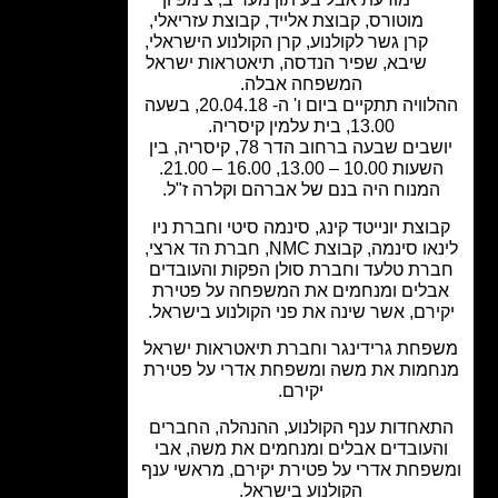
מוטורס
,
קבוצת אלייד
,
קבוצת עזריאלי
,
קרן גשר לקולנוע
,
קרן הקולנוע הישראלי
,
שיבא
,
שפיר הנדסה
,
תיאטראות ישראל
המשפחה אבלה.
ההלוויה תתקיים ביום ו' ה- 20.04.18, בשעה
13.00, בית עלמין קיסריה.
יושבים שבעה ברחוב הדר 78, קיסריה, בין
עות 10.00 – 13.00, 16.00 – 21.00.
המנוח היה בנם של אברהם וקלרה ז"ל.
וצת יונייטד קינג, סינמה סיטי וחברת ניו
לינאו סינמה, קבוצת NMC, חברת הד ארצי,
רת טלעד וחברת סולן הפקות והעובדים
בלים ומנחמים את המשפחה על פטירת
ירם, אשר שינה את פני הקולנוע בישראל.
פחת גרידינגר וחברת תיאטראות ישראל
חמות את משה ומשפחת אדרי על פטירת
יקירם.
אחדות ענף הקולנוע, ההנהלה, החברים
העובדים אבלים ומנחמים את משה, אבי
פחת אדרי על פטירת יקירם, מראשי ענף
הקולנוע בישראל.