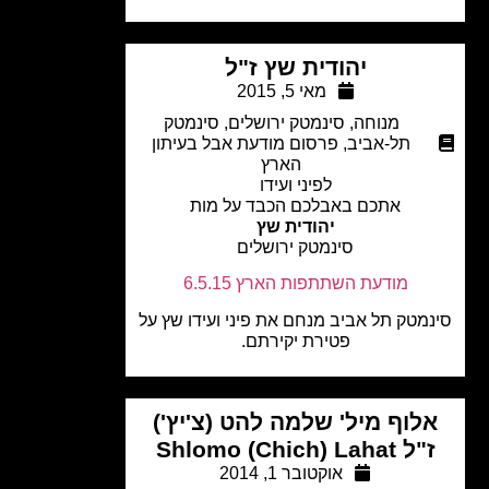
יהודית שץ ז"ל
מאי 5, 2015
מנוחה
,
סינמטק ירושלים
,
סינמטק
תל-אביב
,
פרסום מודעת אבל בעיתון
הארץ
לפיני ועידו
אתכם באבלכם הכבד על מות
יהודית שץ
סינמטק ירושלים
מודעת השתתפות הארץ 6.5.15
מטק תל אביב מנחם את פיני ועידו שץ על
פטירת יקירתם.
לוף מיל' שלמה להט (צ'יץ')
ל Shlomo (Chich) Lahat
אוקטובר 1, 2014