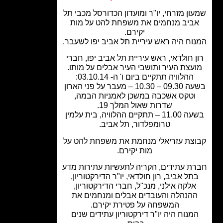
ון מזרחי, יו"ר ומועדון הכדורסל מכבי תל
ביב מנחמים את משפחת להט על מות
יקירם.
וח היה ראש עיריית תל אביב יפו לשעבר.
ן חולדאי, ראש עיריית תל אביב יפו, חברי
עצת העיר ותושבי העיר אבלים על מותו.
ההלוויה תתקיים ביום ו' ה- 03.10.14:
בשעה 09.30 – 10.30 – מעבר על פני הארון
וטקס אשכבה במשכן לאמניות הבמה,
שדרות שאול המלך 19.
בשעה 11.00 – תתקיים ההלוויה, בית עלמין
טרומפלדור, תל אביב.
צת עזריאלי מנחמת את משפחת להט על
מות יקירם.
ת עתידים, הקריה לתעשיות עתירות מדע
תל אביב, רון חולדאי, יו"ר הדירקטוריון,
אלקה אילני, מנכ"ל, חברי הדירקטוריון,
הנהלה והעובדים אבלים ומנחמים את
המשפחה על פטירת יקירם.
מנוח היה יו"ר דירקטוריון עתידים שנים