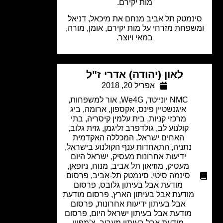
מות יקירם.
נמטק תל אביב מנחם את מיכאל, דניאל
שפחת מזרחי על מות יקירם, אומן, מורה,
במאי ויוצר.
לאון (יהודה) אדרי ז"ל
אפריל 20, 2018
NMC יונייטד
,
We4G
,
אור למשפחות
,
איגנשטיין פינס
,
אקספון
,
ארומה
,
ביג
מרכזי קניות
,
בית עלמין קיסריה
,
בתי
קולנוע לב
,
גולדפרב זליגמן
,
גזית גלוב
,
האחים ישראל
,
המכללה האקדמית
נתניה
,
התאחדות ענף הקולנוע בישראל
,
ידיעות אחרונות מעסיק
,
ישראל היום
מעסיק
,
מוזיאון תל אביב
,
מנוח
,
ניופאן
,
סינמה סיטי
,
סינמטק תל-אביב
,
פרסום
מודעת אבל בעיתון גלובס
,
פרסום
מודעת אבל בעיתון הארץ
,
פרסום מודעת
אבל בעיתון ידיעות אחרונות
,
פרסום
מודעת אבל בעיתון ישראל היום
,
פרסום
מודעת אבל בעיתון מעריב
,
צ’מפיון