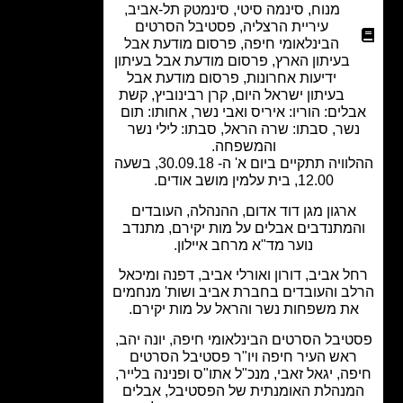
מנוח
,
סינמה סיטי
,
סינמטק תל-אביב
,
עיריית הרצליה
,
פסטיבל הסרטים
הבינלאומי חיפה
,
פרסום מודעת אבל
בעיתון הארץ
,
פרסום מודעת אבל בעיתון
ידיעות אחרונות
,
פרסום מודעת אבל
בעיתון ישראל היום
,
קרן רבינוביץ
,
קשת
לים: הוריו: איריס ואבי נשר, אחותו: תום
שר, סבתו: שרה הראל, סבתו: לילי נשר
והמשפחה.
ההלוויה תתקיים ביום א' ה- 30.09.18, בשעה
12.00, בית עלמין מושב אודים.
ארגון מגן דוד אדום, ההנהלה, העובדים
מתנדבים אבלים על מות יקירם, מתנדב
נוער מד"א מרחב איילון.
ל אביב, דורון ואורלי אביב, דפנה ומיכאל
ב והעובדים בחברת אביב ושות' מנחמים
ת משפחות נשר והראל על מות יקירם.
יבל הסרטים הבינלאומי חיפה, יונה יהב,
אש העיר חיפה ויו"ר פסטיבל הסרטים
ה, יגאל זאבי, מנכ"ל אתו"ס ופנינה בלייר,
נהלת האומנתית של הפסטיבל, אבלים