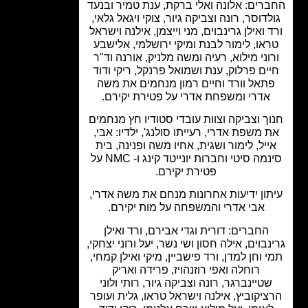
רים: אלונה ואלי ברקת, ענת טמיר ובנעד
לדוסר, רונה וצביקה גיור, צוקי ויגאל גלאי,
 ואילן גרינבוים, מני וייצמן, אילנה וישראל
או, לימור לבנת ומיקי ירושלמי, אלישבע
וני מילוא, רעיה ומשה מלניק, אורנה וד"ר
ים פרלוק, ענת ושמואל פרנקל, ריקי ודוד
תאל וורד וחיים רמון מנחמים את משה
אדרי ומשפחת אדרי על פטירת יקירם.
ך וצביקה וצוות עובדי סטודיו חץ מנחמים
 משפת אדרי, רעייתו סולנג', ילדיו: אבי,
ייל, לימור ושגית, אחיו משה ופנינה, בית
סינמה סיטי וחברות יונייטד קינג ו- NMC על
פטירת יקירם.
ון ידיעות אחרונות מנחם את משה אדרי,
אבי אדרי והמשפחה על מות יקירם.
החברים: דורית וגדי אבירם, ורד ואילן
נבוים, אילה חסון ושי נשר, יעל ורוני יצחקי,
 וחן למדן, ורד פישביין, מיקי ואילן קמחי,
רוחלה ואפי רוזנהויז, פרידה ואריק
טיינברגר, רונה וצביקה גיור, רותי ולוני
יקוביץ, אילנה וישראל טראו, גלית ועופר