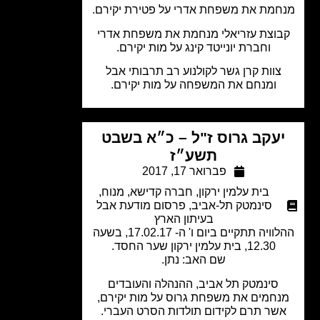
מת את משפחת אדרי על פטירת יקירם.
וצת עזריאלי מנחמת את משפחת אדרי
וחברת יונייטד קינג על מות יקירם.
צוות קרן גשר לקולנוע רב תרבותי אבל
ומנחם את המשפחה על מות יקירם.
עקב גרוס ז"ל – כ״א בשבט
תשע״ז
פברואר 17, 2017
בית עלמין ירקון
,
חברה קדישא
,
מנוח
,
סינמטק תל-אביב
,
פרסום מודעת אבל
בעיתון הארץ
ההלוויה תתקיים ביום ו' ה- 17.02.17, בשעה
12.30, בית עלמין ירקון שער החסד.
שם האב: נתן.
סינמטק תל אביב, ההנהלה והעובדים
חמים את משפחת גרוס על מות יקירם,
שר תרם לקידום תולדות הסרט העברי.