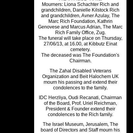
Mourners: Liona Schachter Rich an
grandchildren, Danielle Kilstock Ric
and grandchildren, Avner Azulay, Th
Marc Rich Foundation, Kathrin
Genovese and Marcus Adrian, The M
Rich Family Office, Zug.
The funeral will take place on Thursd
27/06/13, at 16.00, at Kibbutz Einat
cemetery.
The deceased was The Foundation'
Chairman.
The Zahal Disabled Veterans
Organization and Beit Halochem U
mourn his passing and extend their
condolences to the family.
IDC Herzliya, Oudi Recanati, Chairm
of the Board, Prof. Uriel Reichman,
President & Founder extend their
condolences to the Rich family.
The Israel Museum, Jerusalem, Th
board of Directors and Staff mourn h