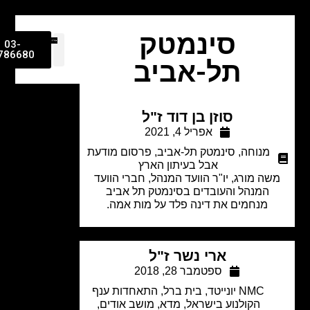
סינמטק
03-
9786680
תל-אביב
סוזן בן דוד ז"ל
אפריל 4, 2021
מנוחה
,
סינמטק תל-אביב
,
פרסום מודעת
אבל בעיתון הארץ
ה מורג, יו"ר הוועד המנהל, חברי הוועד
המנהל והעובדים בסינמטק תל אביב
מנחמים את דינה פלד על מות אמה.
ארי נשר ז"ל
ספטמבר 28, 2018
NMC יונייטד
,
בית ברל
,
התאחדות ענף
הקולנוע בישראל
,
מדא
,
מושב אודים
,