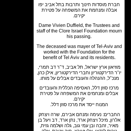
רת מוסדות חינוך ותרבות בתל אביב יפו
בלה ומנחמת את המשפחה על פטירת
יקירם.
Dame Vivien Duffield, the Trustees a
staff of the Clore Israel Foundation mo
his passing.
The deceased was mayer of Tel-Aviv 
worked with the Foundation for the
benefit of Tel Aviv and its residents.
יאון ארץ ישראל, תל אביב, ד"ר דב תמרי,
ר הדירקטוריון וחברי הדירקטוריון, אילן כהן,
כ"ל, ההנהלה והעובדים אבלים על מותו.
כז סוזן דלל, האסיפה הכללית והעובדים
בלים ומנחמים את המשפחה על פטירת
יקירם.
המנוח ייסד את מרכז סוזן דלל.
ברים: נעימה ומנחם אבירם, שרה ויצחק
ון, מיכל ויצחק ארד, נתן ארד, דב ויעל בן
יר, זהבה ובן עמי גוב, גלה ושלמה גזית,