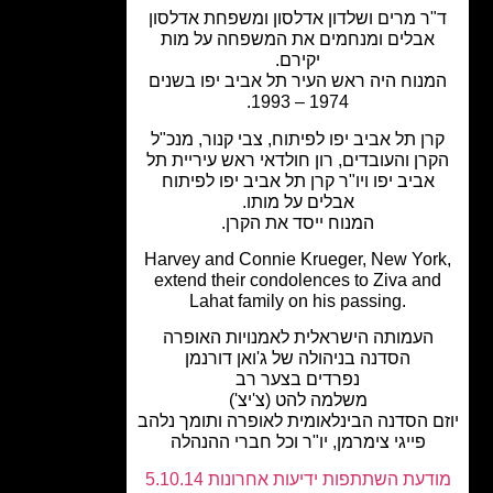
ר מרים ושלדון אדלסון ומשפחת אדלסון
אבלים ומנחמים את המשפחה על מות
יקירם.
נוח היה ראש העיר תל אביב יפו בשנים
1974 – 1993.
ן תל אביב יפו לפיתוח, צבי קנור, מנכ"ל
רן והעובדים, רון חולדאי ראש עיריית תל
אביב יפו ויו"ר קרן תל אביב יפו לפיתוח
אבלים על מותו.
המנוח ייסד את הקרן.
Harvey and Connie Krueger, New Yor
extend their condolences to Ziva an
Lahat family on his passing.
העמותה הישראלית לאמנויות האופרה
הסדנה בניהולה של ג'ואן דורנמן
נפרדים בצער רב
משלמה להט (צ'יצ')
ם הסדנה הבינלאומית לאופרה ותומך נלהב
פייגי צימרמן, יו"ר וכל חברי ההנהלה
עת השתתפות ידיעות אחרונות 5.10.14