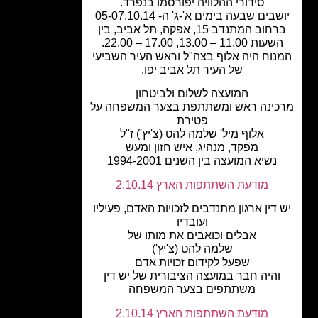
סידורי ההלוויה יפורסמו בנפרד.
יושבים שבעה בימים א'-ג' ה- 05-07.10.14
ברחוב המתנדב 15, אפקה, תל אביב, בין
עות 11.00 – 13.00, 17.00 – 22.00.
נוח היה אלוף בצה"ל וראש העיר השביעי
של העיר תל אביב יפו.
המועצה לשלום ולביטחון
ינה ראש ומשתתפת בצער המשפחה על
פטירת
אלוף מיל' שלמה להט (צ'יץ') ז"ל
מפקד, מנהיג, איש חזון ומעש
נשיא המועצה בין השנים 1994-2001
מודעת השתתפות הארץ 2.10.14
דין ארגון מתנדבים לזכויות האדם, פעיליו
ועובדיו
אבלים וכואבים את מותו של
שלמה להט (צ'יץ')
שפעל לקידום זכויות אדם
והיה חבר במועצה הציבורית של יש דין
משתתפים בצער המשפחה
מודעת השתתפות הארץ 2.10.14