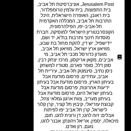
Jerusalem Post
,
אוניברסיטת תל אביב
,
בית התפוצות
,
בית עלמין טרומפלדור
,
בית ראובן
,
האופרה הישראלית
,
היכל
התרבות תל אביב
,
המכללה האקדמית
תל-אביב-יפו
,
הפילהרמונית
,
הקונסרבטוריון הישראלי למוסיקה
,
חברת
מוסדות חינוך ותרבות בת”א
,
יד ושם
,
יידישפיל
,
יש דין
,
להקת מחול בת שבע
,
מוזיאון ארץ ישראל
,
מוזיאון תל אביב
,
מועדון כדורסל מכבי תל אביב
,
מי
אביבים
,
מקאן אריקסון
,
מרכז יצחק רבין
,
סוזן דלל
,
סופר פארם
,
סטודיו למשחק
ניסן נתיב
,
סינמטק תל-אביב
,
עיריית תל
אביב
,
עתידים
,
פרסום מודעת אבל
בעיתון הארץ
,
פרסום מודעת אבל בעיתון
ידיעות אחרונות
,
פרסום מודעת אבל
בעיתון ישראל היום
,
פרסום מודעת אבל
בעיתון מעריב
,
צוות ארגון גמלאי צהל
,
קבוצת עזריאלי
,
קיבוץ תל קציר
,
קרן קלור
לישראל
,
קרן תל אביב יפו לפיתוח
אבלים: זיוה להט; דן ורונית להט, תום,
כאלה, יסמין, אריאל ויהונתן; אבנר להט,
נועם, רון ואדם.