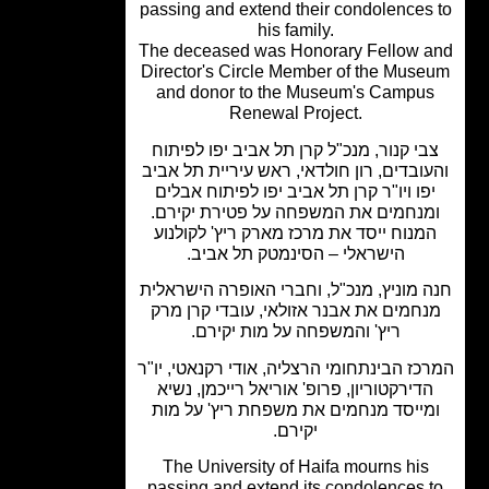
passing and extend their condolences
his family.
The deceased was Honorary Fellow 
Director's Circle Member of the Mus
and donor to the Museum's Campu
Renewal Project.
בי קנור, מנכ"ל קרן תל אביב יפו לפיתוח
ובדים, רון חולדאי, ראש עיריית תל אביב
פו ויו"ר קרן תל אביב יפו לפיתוח אבלים
מנחמים את המשפחה על פטירת יקירם.
מנוח ייסד את מרכז מארק ריץ' לקולנוע
הישראלי – הסינמטק תל אביב.
 מוניץ, מנכ"ל, וחברי האופרה הישראלית
חמים את אבנר אזולאי, עובדי קרן מרק
ריץ' והמשפחה על מות יקירם.
כז הבינתחומי הרצליה, אודי רקנאטי, יו"ר
דירקטוריון, פרופ' אוריאל רייכמן, נשיא
מייסד מנחמים את משפחת ריץ' על מות
יקירם.
The University of Haifa mourns his
passing and extend its condolences 