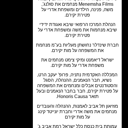
Menemsha Films מנחמים את סולנג',
שה, פנינה, הילדים ומשפחת אדרי על
פטירת יקירם.
הלת המרכז הרפואי שיבא ואגודת ידידי
בא מנחמות את משה ומשפחת אדרי על
פטירת יקירם.
ת שינדלר נחושתן מעליות בע"מ מנחמת
את המשפחה על מות יקירם.
שראל דיאמנט ומיקי צימט מנחמים את
משפחת אדרי על מות יקירם.
כללה האקדמית נתניה, פרופ' יעקב הרט,
נשיא, חבר הנאמנים, ההנהלה, הסגל
סטודנטים אבלים ומנחמים את המשפחה
פטירת יקירם, חבר בחבר הנאמנים ובעל
תואר Honoris Causa.
יאון תל אביב לאמנות, ההנהלה והעובדים
חמים את משה אדרי וחברת יונייטד קינג
על מות יקירם
ותת בית כנסת כלל ישראל רמת אביב ג'