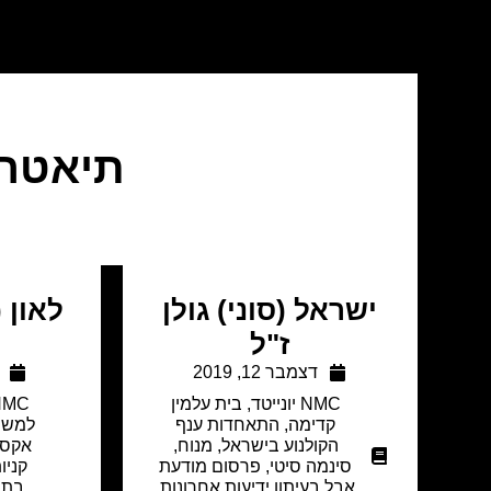
תיאטרא
ישראל (סוני) גולן
לאון 
ז"ל
דצמבר 12, 2019
NMC יונייטד
,
בית עלמין
NMC יוניי
קדימה
,
התאחדות ענף
למשפ
הקולנוע בישראל
,
מנוח
,
אקספ
סינמה סיטי
,
פרסום מודעת
קניו
אבל בעיתון ידיעות אחרונות
,
בתי 