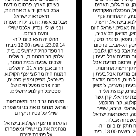
מן
,
גזית גלוב
,
האחים
בעיתון הארץ
,
פרסום מודעת
ל
,
המכללה האקדמית
אבל בעיתון ידיעות אחרונות
,
ניה
,
התאחדות ענף
תיאטראות ישראל
לנוע בישראל
,
ידיעות
אבלים: אשתו: חנה, ילדיו: אפרת
ות מעסיק
,
ישראל היום
ובני שוילי, נכדיו: אלכס שוילי
יק
,
מוזיאון תל אביב
,
ונועם בורנס.
,
ניופאן
,
סינמה סיטי
,
ההלוויה תצא ביום ג' ה-
טק תל-אביב
,
פרסום
23.09.14, בשעה 12.00 מבית
ת אבל בעיתון גלובס
,
ההספד קהילת ירושלים, בית
ם מודעת אבל בעיתון
עלמין הר המנוחות, ירושלים.
,
פרסום מודעת אבל
יושבים שבעה בבית המנוח,
תון ידיעות אחרונות
,
רחוב אבן עזרא 11, ירושלים.
ם מודעת אבל בעיתון
המנוח היה מחלוצי ענף הקולנוע
 היום
,
פרסום מודעת
בישראל, מפיק ומפיץ סרטים,
עיתון מעריב
,
צ’מפיון
זוכה פרס מפעל חיים של
טורס
,
קבוצת אלייד
,
פסטיבל הקולנוע ירושלים.
ת עזריאלי
,
קרן גשר
משפחת גרידינגר ותיאטראות
ולנוע
,
קרן הקולנוע
ישראל מנחמים את בני ומשפחת
ראלי
,
שיבא
,
שפיר
שוילי על פטירת יקירם.
ה
,
תיאטראות ישראל
שפחה אבלה.
התאחדות ענף הקולנוע בישראל
 תתקיים ביום ו' ה-
מנחמת את בני שוילי ומשפחתו
20.04.18, בשעה 13.00, בית
על פטירת יקירם.