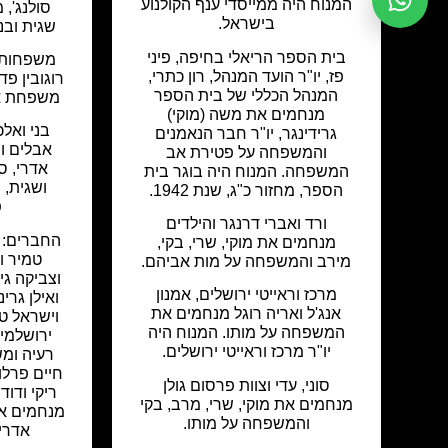
המנוח היה ממייסדי ענף הקולנוע
סולנג', מ
בישראל.
שגית ובנ
בית הספר הריאלי בחיפה, פיני
משפחות ר
פז, יו"ר הועד המנהל, רון כתרי,
רוגובין פ
המנהל הכללי של בית הספר
משפחת אד
מנחמים את משה (מוקי)
בני ואלכ
גרידינגר, יו"ר חבר הנאמנים
אבלים ו
והמשפחה על פטירת אב
אדרי, סו
המשפחה. המנוח היה בוגר בית
ושגית, 
הספר, מחזור כ"ג, שנת 1942.
פ
ורד ואברי דרנגר והילדים
החברים: א
מנחמים את מוקי, שרי, בקי,
טמיר ו
מירב והמשפחה על מות אביהם.
וצביקה גיו
מרכז וראייטי ירושלים, אמנון
ואילן גרינ
אנג'ל ואריה רוגל מנחמים את
וישראל טר
המשפחה על מותו. המנוח היה
ירושלמי,
יו"ר מרכז וראייטי ירושלים.
רעיה ומש
חיים פרלו
סוני, עדי וצוות פרסום גולן
ריקי ודוד
מנחמים את מוקי, שרי, מרב, בקי
מנחמים א
והמשפחה על מותו.
אדרי 