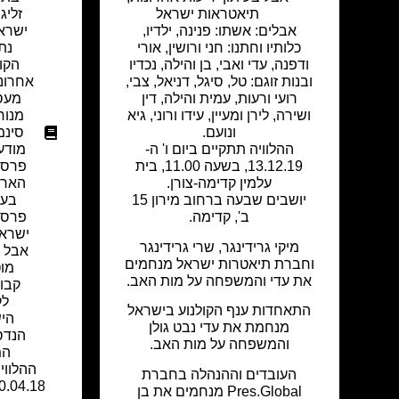
תיאטראות ישראל
זליג
אבלים: אשתו: פנינה, ילדיו,
ישרא
כלותיו וחתנו: חני ורושין, אורי
נת
ודפנה, עדי ואבי, בן והילה, נכדיו
הקו
ובנות זוגם: טל, סיגל, דניאל, צבי,
אחרונ
רועי ורעות, עמית והילה, דין
מעס
ושירה, לירן ומעיין, עידו ורוני, גיא
מנוח
ונועם.
סינמ
ההלוויה תתקיים ביום ו' ה-
מודע
13.12.19, בשעה 11.00, בית
פרסו
עלמין קדימה-צורן.
הארץ
יושבים שבעה ברחוב מירון 15
בעי
ב', קדימה.
פרסו
ישראל
מיקי גרידינגר, שרי גרידינגר
אבל ב
וחברת תיאטרות ישראל מנחמים
מו
את עדי והמשפחה על מות האב.
קבוצ
לק
התאחדות ענף הקולנוע בישראל
היש
מנחמת את עדי נבט גולן
הנדס
והמשפחה על מות האב.
המ
ההלוויה
העובדים וההנהלה בחברת
Pres.Global מנחמים את בן