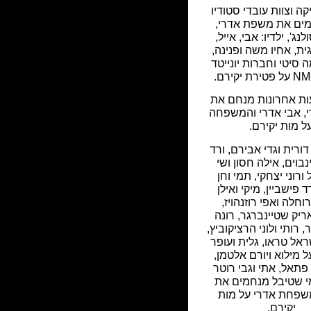
קה וצוות עובדי סטודיו
ים את משפת אדרי,
לנג', ילדיו: אבי, אייל,
ית, אחיו משה ופנינה,
 סיטי וחברות יונייטד
עות אחרונות מנחם את
, אבי אדרי והמשפחה
ל מות יקירם.
ורית וגדי אבירם, ורד
ינבוים, אילה חסון ושי
 ורוני יצחקי, תמי וחן
ד פישביין, מיקי ואילן
וחלה ואפי רוזנהויז,
ריק שטיינברגר, רונה
, רותי ולוני הרציקוביץ,
ראל טראו, גלית ועופר
ל מילוא ויורם אלטמן,
 פתאל, אתי וגבי רוטר
מי שטיבל מנחמים את
שפחת אדרי על מות
יקירם.