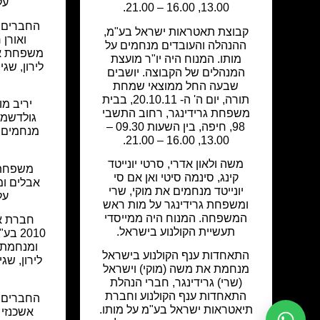
על
13.00, 16.00 – 21.00.
החברים: נ
קבוצת תאטראות ישראל בע"מ,
ואורן 
ההנהלה והעובדים מנחמים על
משפחת אדר
מותו. המנוח היה יו"ר מועצת
לירון, שג
המנהלים של הקבוצה. יושבים
שבעה החל ממוצאי שמחת
תורה, יום ה' ה- 20.10.11, בבית
יריב מו
משפחת גרידינגר, רחוב התשבי
98, חיפה, בין השעות 09.30 –
מנחמים 
13.00, 16.00 – 21.00.
משה ולאון אדרי, סרטי יונייטד
משפחת ש
קינג, סינמה סיטי ואן אם סי
אבלים ו
יונייטד מנחמים את מוקי, שרי
על
ומשפחת גרידינגר על מות ראש
המשפחה. המנוח היה ממייסדי
חברת אי
תעשיית הקולנוע בישראל.
2010 
ומנחמת א
התאחדות ענף הקולנוע בישראל
לירון, ש
מנחמת את משה (מוקי) וישראל
(שרי) גרידינגר, חברי הנהלת
התאחדות ענף הקולנוע וחברת
החברים: א
תיאטראות ישראל בע"מ על מותו.
אשכנזי 