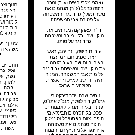
נאמני מכבי חיפה (ע"ר) ומכבי
חנוך וצבי
חיפה כרמל (ע"ר) מנחמים את
חץ מנחמ
משה (מוקי) גרידינגר והמשפחה
רעייתו סו
על פטירת אבי המשפחה.
לימור ושג
בית סינמה
רו"ח פאהן קנה מנחמים את
קינג ו- NMC על פטירת יקירם.
מוקי, שרי, בקי, מירב ומשפחת
גרידינגר על מותו.
עיתון ידי
משה אדרי
עיריית חיפה, יונה יהב, ראש
ע
העיר, סגניו, חברי מועצת
העירייה ותושבי העיר מנחמים
החברים: ד
את מוקי, שרי ומשפחת גרידינגר
ואילן גר
על מות אבי המשפחה. המנוח
נשר, יעל
היה דור שני למייסדי תעשיית
למדן, ור
הקולנוע בישראל.
קמחי, ר
פרידה וא
ניסים שרם, יו"ר דירקטוריון
וצביקה גיור
אתו"ס, דוד לפלר, מנכ"ל אתו"ס,
אילנה ויש
פנינה בלייר, מנהלת אמנותית,
לאומי, יע
פסטיבל הסרטים הבינלאומי
ריקי ודוד
חיפה, צוות הפסטיבל וסינמטק
ואלין וע
חיפה מנחמים את משפחת
משה ומ
גרידינגר על מות יקירם. המנוח