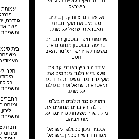
היה מוותיקי תעשיית הקולנוע
בישראל.
עמותת א
פרנקל,
אליעזר רם וצוות קניון בת ים
גונדרס, יו
מנחמים את מוקי וחברת
משה אדרי,
תאטראות ישראל על מותו.
ומשפחת אד
י
שותפות חיפה בוסטון, החברים
בחיפה ובבוסטון מנחמים את
בית סינמ
משפחת גרידינגר על מות האב
משפחת א
והסב.
מעמודי הת
עודד הורוביץ ראובני וקבוצת
הקרן לע
פי.פי.די אורלנדו מנחמים את
מיסודה
מוקי גרידינגר, משפחת גרידינגר,
הקולנ
תיאטראות ישראל ופורום פילם
ומשפחת אד
על מותו.
החברים ב
רמות סוכנויות לביטוח בע"מ,
ומנחמים א
ההנהלה והעובדים מנחמים את
לירון,
מוקי, שרי ומשפחת גרידינגר על
ומשפחת אד
מות אביהם.
חברת צ'
הטכניון, מכון טכנולוגי לישראל,
ומנחמת את
אגודת דורשי הטכניון בישראל,
שגית, מ