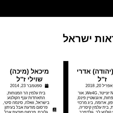
ות ישראל
(יהודה) אדרי
מיכאל (מיכה)
ז"ל
שוילי ז"ל
אפריל 20, 2018
ספטמבר 23, 2014
טד
,
We4G
,
אור
בית עלמין הר המנוחות
,
חות
,
איגנשטיין פינס
,
התאחדות ענף הקולנוע
ון
,
ארומה
,
ביג מרכזי
בישראל
,
וואלה
,
סינמה סיטי
,
ת
,
בית עלמין קיסריה
,
פרסום מודעת אבל בעיתון
קולנוע לב
,
גולדפרב
גלובס
,
פרסום מודעת אבל