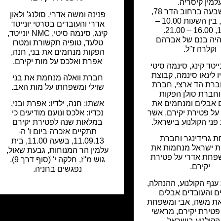
למין קיסריה.
יושבים שבעה ברחוב הדר 78,
פנינה ומשה אדרי, סולנג' ולאון
קיסריה, בין השעות 10.00 –
אדרי והעובדים בסרטי יונייטד
13.0
קינג, סינמה סיטי, NMC יונייטד,
היה בנם של אברהם
טלעד, טופיה תקשורת ומטרו
וקלרה ז"ל.
הפקות מנחמים את בני, חנה,
אפרת ואלכס על מות יקירם.
ייטד קינג, סינמה סיטי
ו לינאו סינמה, קבוצת
חברת וואלה מנחמת את בני
, חברת הד ארצי, חברת
שוילי ומשפחתו על מות האב.
חברת סולן הפקות
 אבלים ומנחמים את
אשתו: חנה, ילדיו: אפרת ובני,
ל פטירת יקירם, אשר
נכדיו: אלכס ונועם מודיעים כי
פני הקולנוע בישראל.
במלאות שנה לפטירת יקירם
תתקיים אזכרה ביום ו' ה-
 גרידינגר וחברת
11.09.13, בשעה 11.00, בית
ת ישראל מנחמות את
עלמין הר המנוחות, גבעת שאול,
פחת אדרי על פטירת
גוש מ"ז, חלקה י' ׁׁׁ(סוף דרך 9).
יקירם.
נפגשים בחניה.
נף הקולנוע, ההנהלה,
 והעובדים אבלים
את משה, אבי ומשפחת
פטירת יקירם, מראשי
הקולנוע בישראל.