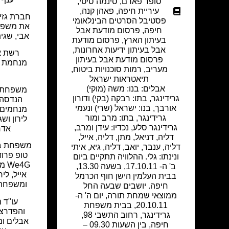
סופר פארם
,
סינמה סיטי
,
עיריית חיפה
,
פאהן קנה
,
חברת גזי
פסטיבל הסרטים הבינלאומי
את משפחת 
חיפה
,
פרסום מודעת אבל
אבי, שגית
בעיתון הארץ
,
פרסום מודעת
אבל בעיתון ידיעות אחרונות
,
רשת א
פרסום מודעת אבל בעיתון
מנחמת א
מעריב
,
רמות סוכנויות ביטוח
,
תיאטראות ישראל
אבלים: בנו: משה (מוקי)
משפחת ש
גרידינגר, בתו: רבקה (בקי) ודורון
הנדסה,
אורבך, בנו: ישראל (שרי) ונעמי
מנחמים א
גרידינגר, בתו: מרב ומור
לירון וש
גרידינגר סלע, נכדיו: עידן ומרב,
אדרי
דליה, דניאל, מתן, דליה, אייל,
משפחת בצ
דליה, ענבר, יואב, דליה, גיא, איתי
טופ פרוד
ונינתו: גלי. ההלוויה תתקיים ביום
e4G
ב' ה- 17.10.11, בשעה 13.30,
אייל, ליר
בבית העלמין הישן חוף הכרמל
ומשפחת 
חיפה. יושבים שבעה החל
ממוצאי שמחת תורה, יום ה' ה-
עו"ד מ
20.10.11, בבית משפחת
והפדרצי
גרידינגר, רחוב התשבי 98,
אבלים ו
חיפה, בין השעות 09.30 –