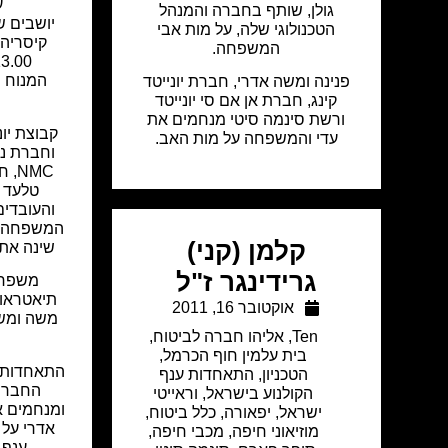
ע
גולן, שותף בחברה והמנהל
הטכנולוגי שלה, על מות אבי
המשפחה.
0, 16.00 – 21.00.
המנוח 
פנינה ומשה אדרי, חברת יונייטד
קינג, חברת אן אם סי יונייטד
ורשת סינמה סיטי מנחמים את
קבוצת יונ
עדי והמשפחה על מות האב.
וחברת ני
NMC
טלעד ו
והעובדים
המשפחה ע
קלמן (קני)
שינה את 
גרידינגר ז"ל
משפחת
תיאטראו
אוקטובר 16, 2011
משה ומש
Ten
,
אליהו חברה לביטוח
,
בית עלמין חוף הכרמל
,
התאחדות ע
הטכניון
,
התאחדות ענף
החברים
הקולנוע בישראל
,
וראייטי
ומנחמים 
ישראל
,
יפאורה
,
כלל ביטוח
,
אדרי על 
מוזיאוני חיפה
,
מכבי חיפה
,
ענף 