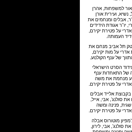
ור למשפחות, אהרן
 נשיא, ועירית אורן
"ר, אבלים ומנחמים את
 יו"ר אגודת הידידים
רי על פטירת יקירם,
דיד העמותה.
טק תל אביב מנחם את
דרי על מות יקירם,
ווך של ענף הקולנוע.
ידוד הסרט הישראלי
 של התאחדות ענף
וע מנחמת את משה
רי על פטירת יקירם.
קבוצת אלייד אבלים
ת סולנג', אבי, אייל,
 שגית, פנינה ומשה
רי על פטירת יקירם.
מפיון מוטורוס אבלה
 סולנג', אבי, לירון,
שה ופנינה ומשפחת