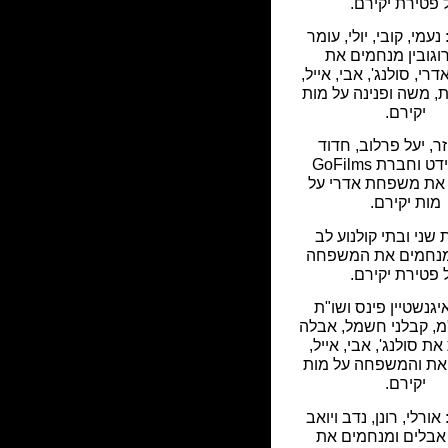
 פטירת יקירם.
עמי, קובי, יולי, עומר
רוגובין מנחמים את
י, סולנג', אבי, אייל,
ית, משה ופנינה על מות
יקירם.
זר, יעל פרלוב, חדוד
גולדשמידט וחברת GoFilms
את משפחת אדרי על
מות יקירם.
ני ובתי קולנוע לב
מנחמים את המשפחה
 פטירת יקירם.
גנשטיין פינס ושו"ת
בע"מ, קבלני חשמל, אבלה
ת סולנג', אבי, אייל,
גיאת והמשפחה על מות
יקירם.
ורלי, רונן, נדב ויואב
אבלים ומנחמים את