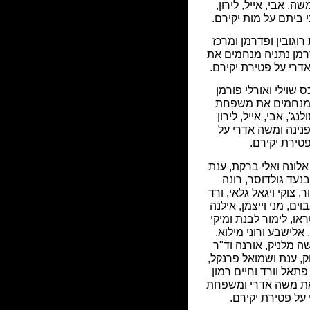
שה, אבי, אייל, לירון,
י ביתם על מות יקירם.
וגובין ופדרמן ומרכז
דרמן נתניה מנחמים את
רי על פטירת יקירם.
ס שוילי ואורלי פורמן
מנחמים את משפחת
לנג', אבי, אייל, לירון
פנינה ומשה אדרי על
טירת יקירם.
לונה ואלי ברקת, ענת
בנעד גולדוסר, רונה
ר, צוקי ויגאל גלאי, ורד
בוים, מני וייצמן, אילנה
או, לימור לבנת ומיקי
 אלישבע ורוני מילוא,
ה מלניק, אורנה וד"ר
ק, ענת ושמואל פרנקל,
 פתאל וורד וחיים רמון
ת משה אדרי ומשפחת
על פטירת יקירם.