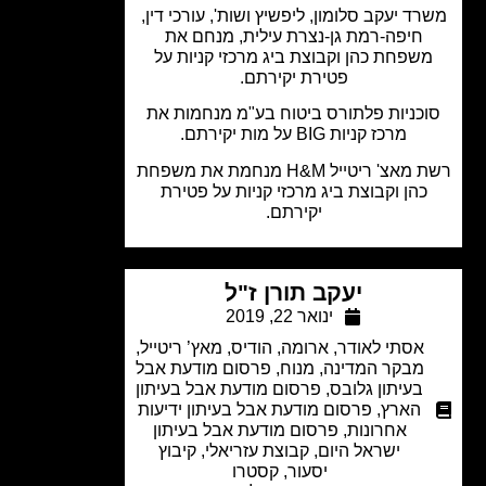
ד יעקב סלומון, ליפשיץ ושות', עורכי דין,
חיפה-רמת גן-נצרת עילית, מנחם את
שפחת כהן וקבוצת ביג מרכזי קניות על
פטירת יקירתם.
כניות פלתורס ביטוח בע"מ מנחמות את
מרכז קניות BIG על מות יקירתם.
רשת מאצ' ריטייל H&M מנחמת את משפחת
כהן וקבוצת ביג מרכזי קניות על פטירת
יקירתם.
יעקב תורן ז"ל
ינואר 22, 2019
אסתי לאודר
,
ארומה
,
הודיס
,
מאץ’ ריטייל
,
מבקר המדינה
,
מנוח
,
פרסום מודעת אבל
בעיתון גלובס
,
פרסום מודעת אבל בעיתון
הארץ
,
פרסום מודעת אבל בעיתון ידיעות
אחרונות
,
פרסום מודעת אבל בעיתון
ישראל היום
,
קבוצת עזריאלי
,
קיבוץ
יסעור
,
קסטרו