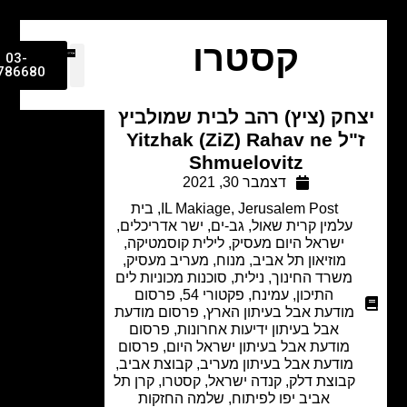
קסטרו
03-
9786680
חק (ציץ) רהב לבית שמולביץ
ז"ל Yitzhak (ZiZ) Rahav ne
Shmuelovitz
דצמבר 30, 2021
Jerusalem Post
,
IL Makiage
,
בית
עלמין קרית שאול
,
גב-ים
,
ישר אדריכלים
,
ישראל היום מעסיק
,
לילית קוסמטיקה
,
מוזיאון תל אביב
,
מנוח
,
מעריב מעסיק
,
משרד החינוך
,
נילית
,
סוכנות מכוניות לים
התיכון
,
עמינח
,
פקטורי 54
,
פרסום
מודעת אבל בעיתון הארץ
,
פרסום מודעת
אבל בעיתון ידיעות אחרונות
,
פרסום
מודעת אבל בעיתון ישראל היום
,
פרסום
מודעת אבל בעיתון מעריב
,
קבוצת אביב
,
קבוצת דלק
,
קנדה ישראל
,
קסטרו
,
קרן תל
אביב יפו לפיתוח
,
שלמה החזקות