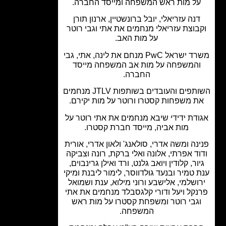
ל מות ראש המשפחה ומייסד החברה.
נה עזריאלי, יובל ברונשטיין, ארנון תורן
בוצת עזריאלי מנחמים את אתי וגבי רוטר
על מות האב.
משרד ישראל PwC מנחם את לינה, אתי, גבי
המשפחה על מות אב המשפחה מייסד
החברה.
השותפים והעובדים בשותפות JTLV מנחמים
 משפחות קסטרו ורוטר על מות יקירם.
דת ידידי שיבא מנחמים את אתי רוטר על
מות אביה, מייסד חברת קסטרו.
נה ומשה אדרי, סולאנג' ולאון אדרי, אורית
ד אפרתי, אלונה ואלי ברקת, רונה וצביקה
ור, קלודין ויואב גלנט, ורד ואילן גרינבוים,
 טמיר ובנעד גולדווסר, לימור ליבנת ומיקי
ושלמי, אלישבע ורוני מילוא, ענת ושמואל
קל ויעל ודורי קלגסבלד מנחמים את אתי
גבי רוטר ומשפחת קסטרו על מות ראש
המשפחה.