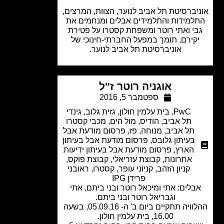
יברסיטת תל אביב לנוער, הצוות, המרצים,
למידות והתלמידים אבלים ומנחמים את
י ואתי רוטר ומשפחת קסטרו על פטירת
קירם, תומך במפעל החברתי-חינוכי של
אוניברסיטת תל אביב לנוער.
אוגניה רוטר ז"ל
ספטמבר 5, 2016
PwC
,
בית עלמין חולון
,
גזית גלוב
,
גינדי
תל אביב
,
הודיס
,
מול הים
,
מכבי קסטרו
תל אביב
,
מנוחה
,
פז
,
פרסום מודעת אבל
בעיתון גלובס
,
פרסום מודעת אבל בעיתון
הארץ
,
פרסום מודעת אבל בעיתון ידיעות
אחרונות
,
קבוצת עזריאלי
,
קבוצת פוקס
,
קניון הזהב
,
קניוני עופר
,
קסטרו
,
ראובני
פרידן IPG
בלים: אתי ומיכאל רוטר ובני ביתם, אתי
וגבריאל רוטר ובני ביתם.
ההלוויה תתקיים ביום ב' ה- 05.09.16, בשעה
16.00, בית עלמין חולון.