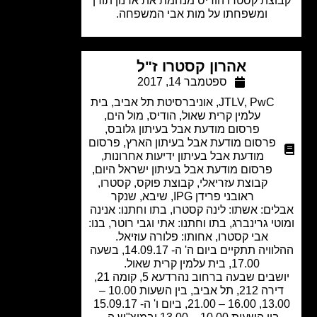
וצת קסטרו הודיס מנחמת את ארנון תורן
ומשפחתו על מות אבי המשפחה.
אהרון קסטרו ז"ל
ספטמבר 14, 2017
PwC
,
JTLV
,
אוניברסיטת תל אביב
,
בית
עלמין קרית שאול
,
הודיס
,
מול הים
,
פרסום מודעת אבל בעיתון גלובס
,
פרסום מודעת אבל בעיתון הארץ
,
פרסום
מודעת אבל בעיתון ידיעות אחרונות
,
פרסום מודעת אבל בעיתון ישראל היום
,
קבוצת עזריאלי
,
קבוצת פוקס
,
קסטרו
,
ראובני פרידן IPG
,
שיבא
,
שנקר
ים: אשתו: לינה קסטרו, בתו וחתנו: אנינה
י גרינברג, בתו וחתנו: אתי וגבי רוטר, בנו:
אבי קסטרו, אחותו: פלורה עוזיאל.
ההלוויה תתקיים ביום ה' ה- 14.09.17, בשעה
17.00, בית עלמין קרית שאול.
יושבים שבעה ברחוב נהרדעא 5, קומה 21,
דירה 212, תל אביב, בין השעות 10.00 –
13.00, 16.00 – 21.00, ביום ו' ה- 15.09.17