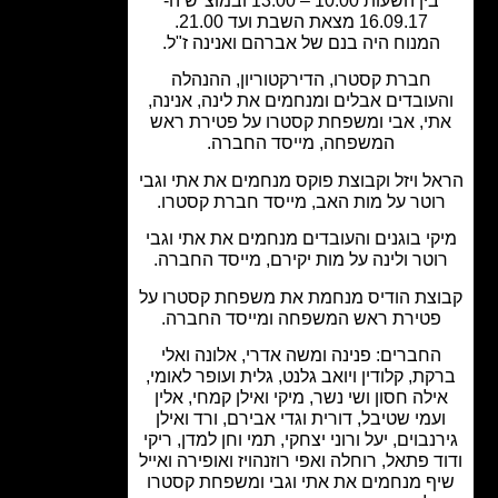
בין השעות 10.00 – 13.00 ובמוצ"ש ה-
16.09.17 מצאת השבת ועד 21.00.
המנוח היה בנם של אברהם ואנינה ז"ל.
חברת קסטרו, הדירקטוריון, ההנהלה
עובדים אבלים ומנחמים את לינה, אנינה,
י, אבי ומשפחת קסטרו על פטירת ראש
המשפחה, מייסד החברה.
ל ויזל וקבוצת פוקס מנחמים את אתי וגבי
וטר על מות האב, מייסד חברת קסטרו.
י בוגנים והעובדים מנחמים את אתי וגבי
וטר ולינה על מות יקירם, מייסד החברה.
צת הודיס מנחמת את משפחת קסטרו על
טירת ראש המשפחה ומייסד החברה.
חברים: פנינה ומשה אדרי, אלונה ואלי
ת, קלודין ויואב גלנט, גלית ועופר לאומי,
ילה חסון ושי נשר, מיקי ואילן קמחי, אלין
עמי שטיבל, דורית וגדי אבירם, ורד ואילן
נבוים, יעל ורוני יצחקי, תמי וחן למדן, ריקי
 פתאל, רוחלה ואפי רוזנהויז ואופירה ואייל
ף מנחמים את אתי וגבי ומשפחת קסטרו