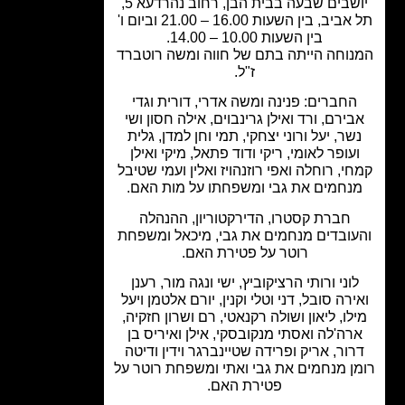
יושבים שבעה בבית הבן, רחוב נהרדעא 5,
תל אביב, בין השעות 16.00 – 21.00 וביום ו'
בין השעות 10.00 – 14.00.
וחה הייתה בתם של חווה ומשה רוטברד
ז"ל.
החברים: פנינה ומשה אדרי, דורית וגדי
ירם, ורד ואילן גרינבוים, אילה חסון ושי
שר, יעל ורוני יצחקי, תמי וחן למדן, גלית
עופר לאומי, ריקי ודוד פתאל, מיקי ואילן
י, רוחלה ואפי רוזנהויז ואלין ועמי שטיבל
נחמים את גבי ומשפחתו על מות האם.
חברת קסטרו, הדירקטוריון, ההנהלה
עובדים מנחמים את גבי, מיכאל ומשפחת
רוטר על פטירת האם.
וני ורותי הרציקוביץ, ישי ונגה מור, רענן
ירה סובל, דני וטלי וקנין, יורם אלטמן ויעל
לו, ליאון ושולה רקנאטי, רם ושרון חזקיה,
רה'לה ואסתי מנקובסקי, אילן ואיריס בן
ור, אריק ופרידה שטיינברגר וידין ודיטה
ן מנחמים את גבי ואתי ומשפחת רוטר על
פטירת האם.