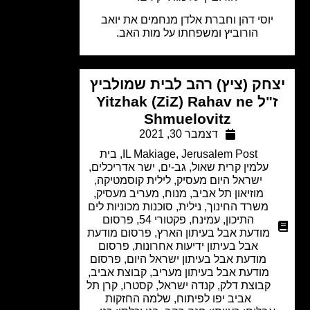
יוסי דהן וחברת אלדן מנחמים את יואב
הורוביץ ומשפחתו על מות האב.
חק (ציץ) רהב לבית שמולביץ
ז"ל Yitzhak (ZiZ) Rahav ne
Shmuelovitz
דצמבר 30, 2021
Jerusalem Post
,
IL Makiage
,
בית
עלמין קרית שאול
,
גב-ים
,
ישר אדריכלים
,
ישראל היום מעסיק
,
לילית קוסמטיקה
,
מוזיאון תל אביב
,
מנוח
,
מעריב מעסיק
,
משרד החינוך
,
נילית
,
סוכנות מכוניות לים
התיכון
,
עמינח
,
פקטורי 54
,
פרסום
מודעת אבל בעיתון הארץ
,
פרסום מודעת
אבל בעיתון ידיעות אחרונות
,
פרסום
מודעת אבל בעיתון ישראל היום
,
פרסום
מודעת אבל בעיתון מעריב
,
קבוצת אביב
,
קבוצת דלק
,
קנדה ישראל
,
קסטרו
,
קרן תל
אביב יפו לפיתוח
,
שלמה החזקות