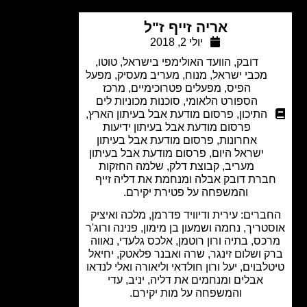
אריה זייף ז"ל
יולי 2, 2018
דובק
,
הוועד האולימפי בישראל
,
טוטו
,
מכבי ישראל
,
מנוח
,
מעריב מעסיק
,
מפעל
הפיס
,
מפעלים פטרוכימיים
,
מרכז
הספורט הלאומי
,
סוכנות מכוניות לים
התיכון
,
פרסום מודעת אבל בעיתון הארץ
,
פרסום מודעת אבל בעיתון ידיעות
אחרונות
,
פרסום מודעת אבל בעיתון
ישראל היום
,
פרסום מודעת אבל בעיתון
מעריב
,
קבוצת דלק
,
שלמה החזקות
ברת דובק אבלה ומנחמת את דליה זייף
והמשפחה על פטירת יקירם.
ברים: עירית ודיוויד פדרמן, מלכה ואיציק
טריך, נחמה ושמעון בן מימון, פנינה ורוג'ר
כס, בתיה ורון רוטמן, אלכס גלעדי, נאווה
 ושלום זינגר, שרה ואבנר פלאטק, יחיאל
לבוים, יעל ורון חולדאי וליאורה ואלי לנדאו
אבלים ומנחמים את דליה, יניב, עדי
והמשפחה על מות יקירם.