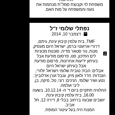
שפחת לוי וקבוצת סמל"ת מנחמות את
נועה והמשפחה על מות האם.
נפתלי שלומי ז"ל
דצמבר 10, 2014
TMF
,
בית עלמין קיבוץ עינת
,
גיתם
,
דרורי-ארועטי-ברמן
,
ישראל היום מעסיק
,
מנוח
,
נור סטאר מדיה
,
סוכנות מכוניות
לים התיכון
,
סנו
,
פרסום מודעת אבל
בעיתון ידיעות אחרונות
,
פרסום מודעת
אבל בעיתון ישראל היום
לים: הבת: טובית שלומי וישראל יולזרי,
דות: הדר ולאון מיזן, ענבל וערן אדלוביץ',
ע ושיר שלומי, הנינים: רוני, טל, מיקה, בן,
ליבי ועלמה.
ההלוויה תתקיים ביום ד' ה- 10.12.14, בשעה
16.00, בית עלמין קיבוץ עינת.
יושבים שבעה ברחוב בבלי 8, דירה 12, תל
אביב.
המנוח היה בעל עיטור המופת.