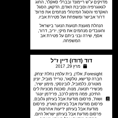
ויקים ע"ש ריימונד ובברלי סאקלר, החוג
גאוגרפיה וסביבת האדם, הדקאן, הסגל
קדמי והסגל המינהלי מנחמים את פרופ'
רור אבישר ומשפחת ועל פטירת אביו.
הנהלת מועצת תנועות הנוער בישראל
העובדים מנחמים את מיקי, יריב, דרור,
אסף, שירה ובני ביתם על פטירת אב
המשפחה.
דוד (דודו) דיין ז"ל
מרץ 29, 2017
Foresight
,
אלדן
,
בית עלמין נחלת יצחק
,
חברה קדישא
,
טלקאר
,
טרייד מוביל
,
יוניון
מוטורס
,
כלמוביל
,
לובינסקי
,
מימון ישיר
,
מכשירי תנועה
,
מנוח
,
סוכנות מכוניות לים
התיכון
,
פמה מימון לרכב
,
פרידמן יונגר
ושות'
,
פרסום מודעת אבל בעיתון גלובס
,
פרסום מודעת אבל בעיתון הארץ
,
פרסום
מודעת אבל בעיתון ידיעות אחרונות
,
פרסום מודעת אבל בעיתון ישראל היום
,