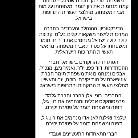
שפחת תורג'מן וחברת שטיבל – טחנות
 מנחמות את רון תומר ומשפחתו על מות
בי המשפחה, מחלוצי תעשיית התרופות
בישראל.
דירקטוריון, ההנהלה והעבודים בחברה
כזית לייצור משקאות קלים בע"מ וקבוצת
ה קולה ישראל מנחמים את ד"ר רון תומר
שפחתו על פטירת אבי המשפחה, מראשי
תעשיית התרופות הישראלית.
הסתדרות הרוקחים בישראל, חברי
תדרות, דוד פפו, יו"ר, ואמיר ניצן, מנכ"ל,
לים ומנחמים את משפחת תומר חברת
יפארם על מות יקירם, רוקח, יזם ותעשיין,
וצי תעשיית הרוקחות והתרופות בישראל.
החברים: רוני ואלן בהרב וחברת גלמד
מסוטקלס אבלים ומנחמים את רון, גיל,
פנה ומשפחת תומר על פטירת יקירם.
מה ואילנה לאניאדו מנחמים את רון, גיל,
פנה ומשפחת תומר על פטירת יקירם.
חברי התאחדות התעשיינים ועובדי