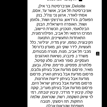
Deloitte
,
אוניברסיטת בר אילן
,
אוניברסיטת תל אביב
,
אושר עד
,
אסם
,
אסתי לאודר
,
ארגון נכי צה”ל
,
בנק
הפועלים
,
ג'ורדאש
,
גורניצקי ושות'
,
גלוזמן
ושות'
,
האופרה הישראלית
,
הבנק
הבינלאומי
,
הטכניון
,
הכשרת היישוב
,
המרכז הרפואי תל אביב
,
הפילהרמונית
,
התאחדות התעשיינים
,
התנועה
הקיבוצית
,
טמפו
,
יוניון מדיה
,
יוניליוור
,
כלל
תעשיות
,
לידר שוקי הון
,
מועדון כדורסל
מכבי תל אביב
,
מנוח
,
מנורה מבטחים
,
משרד נ. פינברג
,
נשיאות הארגונים
העסקיים
,
סופר פארם
,
סלע קפיטל
,
פלתורס
,
פפסיקו
,
פרימס, שילה, גבעון,
מאיר
,
פרסום מודעת אבל בעיתון גלובס
,
פרסום מודעת אבל בעיתון הארץ
,
פרסום
מודעת אבל בעיתון ידיעות אחרונות
,
פרסום מודעת אבל בעיתון ישראל היום
,
פרסום מודעת אבל בעיתון מעריב
,
קוקה
קולה
,
קיבוץ יד מרדכי
,
קיבוץ יטבתה
,
רמי
לוי שיווק השקמה
,
רשת
,
שטראוס
,
שלמה
החזקות
,
תה ויסוצקי
,
תנובה
משפחת שטראוס אבלה.