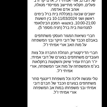
ל חברם, אורי אמיתי ז"ל, אדם יקר ורב
עלים, חקלאי מתיישב ממייסדי מטולה,
אוהב אדם ואדמה.
ושבים שבעה במכללת בית ברל בימים
ראשון ושני 10-11/03/2024 בין השעות
10:00-21:00, בwaze- המכון הבינלאומי
למנהיגות בית ברל (חניה מספר 5).
ברי נשיאות המגזר העסקי משתתפים
בלם הכבד של דובי היקר ובני המשפחה
על מות האב אורי אמיתי ז"ל.
רי הדירקטוריון, הנהלת החברה וכל צוות
בדים משתתפים בצערם של דובי אמיתי,
"ר חברת עמיר שיווק והשקעות בחקלאות
מ והמשפחה על מות אבי המשפחה, אורי
אמיתי ז"ל.
י ומנשה זליכה וכל משפחת דיזנגוף סחר
שתתפים בצערם הכבד של חברם דובי
מיתי ובני משפחתו במות אב המשפחה
אורי אמיתי ז"ל.