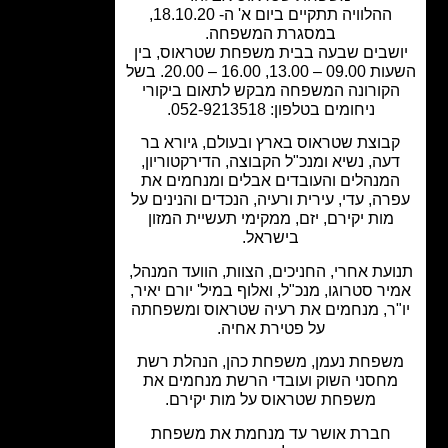
ההלוויה תתקיים ביום א' ה- 18.10.20,
במסגרת המשפחה.
שבים שבעה בבית משפחת שטראוס, בין
השעות 09.00 – 13.00, 16.00 – 20.00. בשל
קורונה המשפחה מבקש לתאום ביקורי
ניחומים בטלפון: 052-9213518.
בוצת שטראוס בארץ ובעולם, גיורא בר
עה, נשיא ומנכ"ל הקבוצה, הדירקטוריון,
מנהלים והעובדים אבלים ומנחמים את
ה, עדי, עירית ורעיה, הנכדים והנינים על
מות יקירם, יזם, ממקימי תעשיית המזון
בישראל.
עת אחרי, החניכים, הצוות, הוועד המנהל,
ר סטרוגו, מנכ"ל, ואלוף במיל' יורם יאיר,
"ר, מנחמים את רעיה שטראוס ומשפחתה
על פטירת אחיה.
שפחת נעמן, משפחת כהן, הנהלת רשת
חסני השוק ועובדי הרשת מנחמים את
משפחת שטראוס על מות יקירם.
חברת אושר עד מנחמת את משפחת