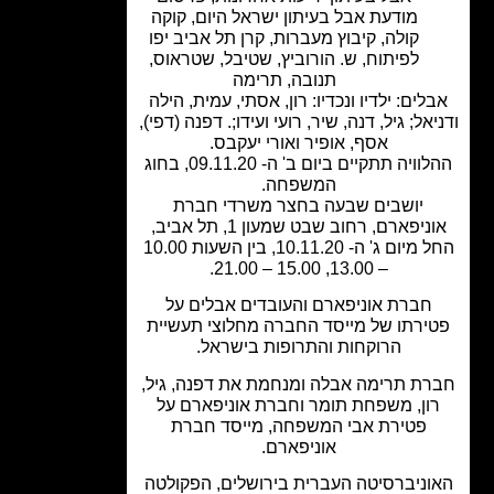
מודעת אבל בעיתון ישראל היום
,
קוקה
קולה
,
קיבוץ מעברות
,
קרן תל אביב יפו
לפיתוח
,
ש. הורוביץ
,
שטיבל
,
שטראוס
,
תנובה
,
תרימה
לים: ילדיו ונכדיו: רון, אסתי, עמית, הילה
אל; גיל, דנה, שיר, רועי ועידו;. דפנה (דפי),
אסף, אופיר ואורי יעקבס.
ההלוויה תתקיים ביום ב' ה- 09.11.20, בחוג
המשפחה.
יושבים שבעה בחצר משרדי חברת
אוניפארם, רחוב שבט שמעון 1, תל אביב,
החל מיום ג' ה- 10.11.20, בין השעות 10.00
– 13.00, 15.00 – 21.00.
חברת אוניפארם והעובדים אבלים על
ירתו של מייסד החברה מחלוצי תעשיית
הרוקחות והתרופות בישראל.
ת תרימה אבלה ומנחמת את דפנה, גיל,
ון, משפחת תומר וחברת אוניפארם על
פטירת אבי המשפחה, מייסד חברת
אוניפארם.
וניברסיטה העברית בירושלים, הפקולטה