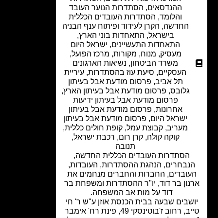
ההנדסאים
,
הסתדרות הנוער העובד
והלומד
,
הסתדרות העובדים הכללית
החדשה
,
הקרן לעידוד ופיתוח ענף הבניה
בישראל
,
התאחדות בוני הארץ
,
התאחדות התעשיינים
,
ישראל היום
מעסיק
,
מנוח
,
מקורות
,
מרכז הפועל
,
משרד הביטחון
,
נשיאות הארגונים
העסקיים
,
סיעת עוז בהסתדרות
,
עיריית
תל אביב
,
פרסום מודעת אבל בעיתון
גלובס
,
פרסום מודעת אבל בעיתון הארץ
,
פרסום מודעת אבל בעיתון ידיעות
אחרונות
,
פרסום מודעת אבל בעיתון
ישראל היום
,
פרסום מודעת אבל בעיתון
מעריב
,
קבוצת עמל
,
קופת חולים כללית
,
קוקה קולה
,
קרן רום
,
רכבת ישראל
,
תנובה
הסתדרות העובדים הכללית החדשה,
נבחרים, הנהגת ההסתדרות, העובדות,
עובדים, החברות והחברים מנחמים את
נון בר דוד, יו"ר ההסתדרות ומשפחת בר
דוד על מות אב המשפחה.
שבים שבעה בבית הכנסת אוזן ע"ש ר' חי
טייב, רחוב ז'בוטינסקי 49, פינת רח' אימבר