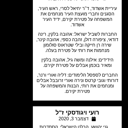
ריית אשדוד, ד"ר יחיאל לסרי, ראש העיר,
סגנים וחברי מועצת העיר מנחמים את
המשפחה על פטירת יקירם, ידיד העיר
אשדוד.
ברות לשביל ישראל: אהובה בלקין, רינה
אי, ציפורה דולן, זהבה כספי, אהובה קינר,
שירה רן חייקה ובילי שטראוס סולומון
מנחמות את רותי על פטירת בעלה.
ידידים: אילנה ומשה גיל, אהובה בלקין
ומאיר בוכמן אבלים על פטירת יקירם.
רים לספסל הלימודים: דליה ואורי ורנר,
ותי וגובי קרטס ונירה ואורי זרובבל אבלים
מנחמים את רותי, הבנות והמשפחה על
פטירת יקירם.
רועי ויגודסקי ז"ל
דצמבר 3, 2020
גני יהושע
,
הבלט הישראלי
,
הסתדרות