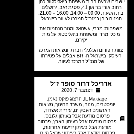
בים שבעה בבית משפחת ביאליסטוק כהן,
רחוב אורי בר און 41, פסגת זאב, ירושלים,
 09.00 – 14.00, 16.00 – 21.00.
נוח כיהן כמנכ"ל המרכז לעיוור בישראל.
פחות: מררי, עשהאל ומנור מנחמות את
יכלי מררי ומשפחת ביאליסטוק על מות
יקירם.
ת הפורום הכלכלי חברתי ונשיאות המרכז
העיסקי בישראל ה- BR אבלים על פטירתו
של מנכ"ל המרכז לעיוור.
אדריכל דרור סופר ז"ל
דצמבר 7, 2020
IL Makiage
,
הרצוג פוקס נאמן
,
יוניסטרים
,
מנוח
,
משרד החינוך
,
נשיאות
הארגונים העסקיים
,
עיריית אשדוד
,
פרסום מודעת אבל בעיתון גלובס
,
פרסום מודעת אבל בעיתון הארץ
,
פרסום
מודעת אבל בעיתון ידיעות אחרונות
,
פרסום מודעת אבל בעיתון ישראל היום
,