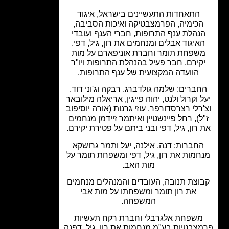
התאחדות התעשיינים בישראל, איגוד
כימיה, הפרמצבטיקה ואיכות הסביבה,
נהלת ענף התרופות, חברי הענף ועובדי
איגוד אבלים ומנחמים את רון, גיל, דפי,
שפחת תומר וחברת אוניפארם על מות
קירם, חבר פעיל בהנהלת התרופות ויו"ר
הוועדה המקצועית של ענף התרופות.
ברים: שלמה גולדברג, רבקה וג'וני דוד,
 וקרול ולנט, יהוה פייגין, אריאלה מילובאר
רלי רצרסדורפר, עוזי גרנות (אורה יוסיפוב
ל), רחל פיינשטיין ואיתמר זיידמן מנחמים
רון, גיל, דפי ובני ביתם על פטירת יקירם.
חברות: דנה, אילנה, יעל ותמר גרושקא
מות את רון, גיל, דפי ומשפחת תומר על
מות האב.
וצת תנובה, העובדים והמנהלים מנחמים
את רון תומר ומשפחתו על מות אבי
המשפחה.
שפחת אלגרבלי וחברת רקח תעשיות
צבטיות בע"מ מנחמות את רון, גיל, דפנה