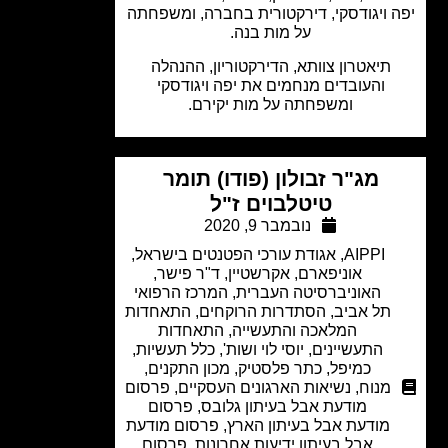
 ויגודסקי, דירקטורית בחברה, ומשפחתה
על מות בנה.
תיאטרון צוותא, הדירקטוריון, ההנהלה
והעובדים מנחמים את יפה ויגודסקי
ומשפחתה על מות יקירם.
מג"ר זבולון (פודו) תומר
טיטלבוים ז"ל
נובמבר 9, 2020
AIPPI
,
אגודת עורכי הפטנטים בישראל
,
אוניפארם
,
אקרשטיין
,
ד"ר פישר
,
האוניברסיטה העברית
,
המרכז הרפואי
תל אביב
,
הסתדרות הרוקחים
,
התאחדות
המלאכה והתעשייה
,
התאחדות
התעשיינים
,
יוסי לוי ושות'
,
כלל תעשיות
,
כמיפל
,
כתר פלסטיק
,
מכון התקנים
,
מנוח
,
נשיאות הארגונים העסקיים
,
פרסום
מודעת אבל בעיתון גלובס
,
פרסום
מודעת אבל בעיתון הארץ
,
פרסום מודעת
אבל בעיתון ידיעות אחרונות
,
פרסום