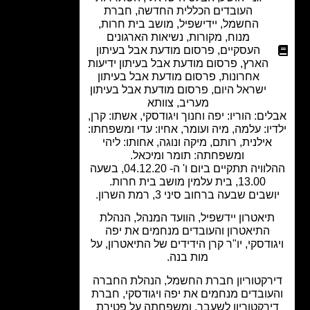
העובדים הכללית החדשה
,
חברת
החשמל
,
יידישפיל
,
מושב בית חרות
,
מנוח
,
מקורות
,
נשיאות הארגונים
העסקיים
,
פרסום מודעת אבל בעיתון
הארץ
,
פרסום מודעת אבל בעיתון ידיעות
אחרונות
,
פרסום מודעת אבל בעיתון
ישראל היום
,
פרסום מודעת אבל בעיתון
מעריב
,
צוותא
ים: הוריו: יפה וחנוך ויגודסקי, אשתו: קרן,
יו: עלמה, מיה ועומר, אחיו: עדי ומשפחתו:
אילנית, רותם, מיקה ונוגה, אחותו: ליהי
ומשפחתה: תומר ומיכאל.
ההלוויה תתקיים ביום ו' ה- 04.12.20, בשעה
13.00, בית עלמין מושב בית חרות.
שבים שבעה ברחוב סיני 3, רמת השרון.
יאטרון יידשפיל, הוועד המנהל, הנהלת
התיאטרון והעובדים מנחמים את יפה
ודסקי, יו"ר קרן הידידים של התיאטרון, על
מות בנה.
רקטוריון חברת החשמל, הנהלת החברה
עובדים מנחמים את יפה ויגודסקי, חברת
ירקטוריון לשעבר, ומשפחתה על פטירת