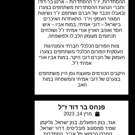
תדרות, יו"ר ההסתדרות – ארנון בר-דודו
ברי הנהגת ההסתדרות משתתפים בצערו
בלו הכבד של חברם ושותפם יו"ר נשיאות
מגזר העסקי ויו"ר התאחדות האיכרים
ישראל – דובי אמיתי, במות אביו – איש
ד ואוהב הארץ אורי אמיתי ז"ל ושולחים
תנחומים מעומק הלב לו ולמשפחה.
צוות הפורום הכלכלי חברתי והמנהיגות
סקית הפורום הכלכלי משתתפים בצערו
וק של חברם דובי היקר, במות אביו אורי
אמיתי ז"ל.
בים הכורמים ומועצת גפן היין משתתפים
צערם של דובי אמיתי והמשפחה במות
האב.
פנחס בר דוד ז"ל
מרץ 14, 2023
אגד
,
בנק הפועלים
,
בנק ישראל
,
גליקמן
שמיר סמסונוב פובליסיס
,
דרור ישראל
,
המרכז הרפואי תל אביב
,
הסתדרות