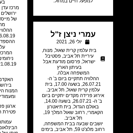
למפעל חיים במחול.
בעי
מרכז עדן ת
ירושלים 
של מייסד
מהי
ההלוויה
עמרי ניצן ז"ל
ההספד ק
יולי 26, 2021
עלמ
בית עלמין קרית שאול
,
מנוח
,
המרכז 
עיריית תל אביב
,
פסטיבל
ישראל
,
פרסום מודעת אבל
בעיתון הארץ
המשפחה אבלה.
ההלוויה תתקיים ביום ב' ה-
האקדמי
26.07.21, בשעה 17.00, בית
בירושל
עלמין קרית שאול, תל אביב.
המנוח הי
אירוע פרידה מקדים יתקיים ביום
ומעמודי
ב' ה- 26.07.21, בשעה 14.00,
ארגון פ
באולם הגדול, בית תיאטרון
פטירת ח
הקאמרי, רחוב שאול המלך 19,
תל אביב.
עמותת 
יושבים שבעה בבית המשפחה,
הבינלאומ
רחוב מלצ'ט 59, תל אביב, בימים