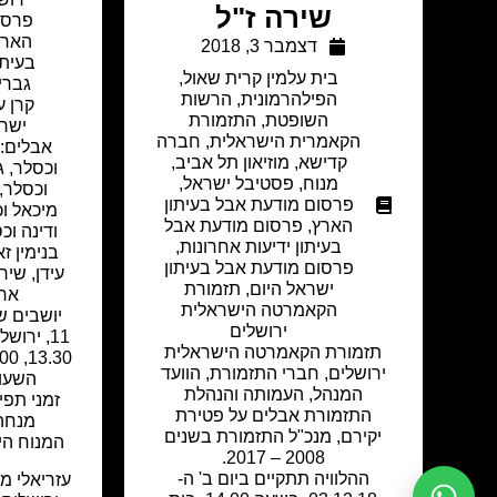
שירה ז"ל
פרסו
הארץ
דצמבר 3, 2018
בעיתו
בית עלמין קרית שאול
,
גברי
הפילהרמונית
,
הרשות
קרן ע
השופטת
,
התזמורת
ישר
הקאמרית הישראלית
,
חברה
אבלים: 
קדישא
,
מוזיאון תל אביב
,
וכסלר, גבי
מנוח
,
פסטיבל ישראל
,
וכסלר, 
פרסום מודעת אבל בעיתון
מיכאל וכ
הארץ
,
פרסום מודעת אבל
ודינה וכ
בעיתון ידיעות אחרונות
,
בנימין זא
פרסום מודעת אבל בעיתון
עידן, שיר
ישראל היום
,
תזמורת
אחי
הקאמרטה הישראלית
יושבים ש
ירושלים
תזמורת הקאמרטה הישראלית
ירושלים, חברי התזמורת, הוועד
השעות 09.30 – 
המנהל, העמותה והנהלת
התזמורת אבלים על פטירת
מנחה ומ
יקירם, מנכ"ל התזמורת בשנים
המנוח היה
2008 – 2017.
ההלוויה תתקיים ביום ב' ה-
עזריאלי מ