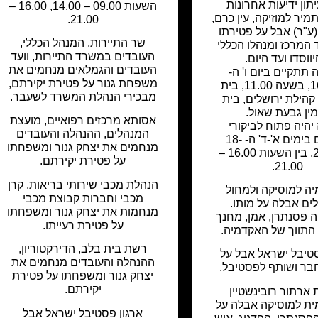
תון ידיעות אחרונות
השעות 09.00 – 14.00, 16.00 –
מיר למוזיקה, עין כרם,
21.00.
(ע"ר) אבל על פטירתו
שר התיירות, המנהל הכללי,
 המרכז ומנהלו הכללי
העובדים במשרד התיירות, וועד
ווסדו ועד היום.
העובדים והגמלאים מנחמים את
 תתקיים ביום ו' ה-
משפחת גנור על פטירת יקירתם,
16.08.19, בשעה 11.00, בית
מבכירי הנהלת המשרד לשעבר.
הילת ירושלים, בית
ין גבעת שאול.
אסותא מרכזים רפואיים, מועצת
יהיה פתוח לביקורי
המנהלים, ההנהלה והעובדים
ניחומים בימים א'-ד' ה- 18-
מנחמים את יצחק גנור ומשפחתו
21.08.19, בין השעות 16.00 –
על פטירת יקירתם.
21.00.
הנהלת מכבי שירותי בריאות, קרן
ה למוסיקה ולמחול
מכבי וחברות קבוצת מכבי
ים אבלה על מותו.
מנחמות את יצחק גנור ומשפחתו
ה פסנתרן, אמן, מחנך
על פטירת רעייתו.
 התווך של האקדמיה.
רשת בית בלב, הדירקטוריון,
סטיבל ישראל אבל על
ההנהלה והעובדים מנחמים את
בר ושותף לפסטיבל.
יצחק גנור ומשפחתו על פטירת
יקירתם.
ארתור רובינשטיין
ית למוסיקה אבלה על
ארגון פסטיבל ישראל אבל