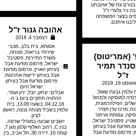
בטרם עת של אהובתנו
ה ניר גלעדי ז"ל
ים בצער המשפחה
ליבנו איתכם.
אהובה גנור ז"ל
דצמבר 4, 2018
אסותא
,
בית בלב
,
מכבי
שירותי בריאות
,
מנוחה
,
 (אמריטוס)
משרד התיירות
,
פסטיבל
ישראל
,
פרסום מודעת אבל
נדר תמיר
בעיתון הארץ
,
פרסום מודעת
ז"ל
אבל בעיתון ידיעות אחרונות
,
פרסום מודעת אבל בעיתון
וגוסט 16, 2019
ישראל היום
 עלמין גבעת שאול
,
אבלים: יצחק, יובל, ירון ועפר.
מיה למוסיקה ולמחול
ההלוויה תתקיים ביום ג' ה-
שלים
,
הפילהרמונית
,
04.12.18, בשעה 13.00, בית
וח
,
מרכז עדן תמיר
עלמין בשביל מנוחה נכונה, ראשון
סיקה
,
עמותת ארתור
לציון.
טיין
,
פסטיבל ישראל
,
יושבים שבעה במגדלי שרונה,
ם מודעת אבל בעיתון
בנין C, רחוב האלוף קלמן מגן 7,
,
פרסום מודעת אבל
קומה 10, דירה 30, תל אביב, בין