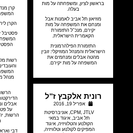
בראשון לציון, ומשפחתה על מות
קרן מנד
בעלה.
המשפחה
מוזיאון תל אביב לאמנות אבל
הקרן ליר
ומנחם את המשפחה על מות
יקירם, מנכ"ל התזמורת
פסטיבל י
הקאמרית הישראלית.
המשפחה 
הפסטיבל
התזמורת הפילהרמונית
הישראלית והמנהל המוזיקלי: זובין
מהטה אבלים ומנחמים את
רשות מקר
המשפחה על מות יקירם.
והעובדים
המשפחה
מנהל מי
הרשות
רונית אלקבץ ז"ל
הדירקטורי
אפריל 19, 2016
אבלים ו
על פטי
JTLV
,
CPM
,
אוניברסיטת
הרשות, יו
תל אביב
,
איגוד במאי
ה
הקולנוע והטלוויזיה
,
איגוד
המפיקים לקולנוע וטלוויזיה
,
דבי וארא