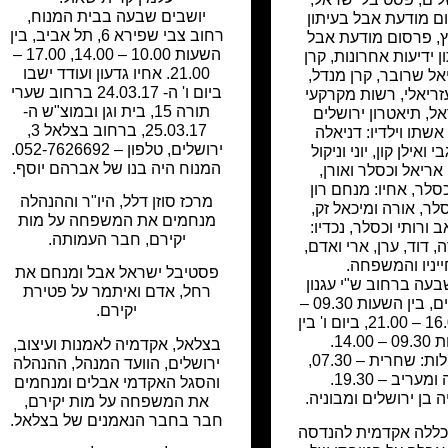
יושבים שבעה בבית המנוח,
ם מודעת אבל בעיתון
רחוב צבי שפירא 6, תל אביב, בין
,
פרסום מודעת אבל
השעות 10.00 – 14.00, 17.00 –
ן ידיעות אחרונות
,
קרן
21.00. אחיו גדעון ועודד ישבו
אל שרובר
,
קרן מנדל
,
ביום ו' ה- 24.03.17 ברחוב שערי
זריאלי
,
רשות מקרקעי
תורה 15, בית וגן ובמוצ"ש ה-
אל
,
תיאטרון ירושלים
25.03.17, ברחוב בצלאל 3,
אשתו וילדיו: דניאלה
ירושלים, טלפון – 052-7626692.
 ואילן קון, יוני וניקול
המנוח היה בנו של אברהם יוסף.
אריאל וכסלר ואורן,
סלר, אחיו: מנחם רון
מרכז סוזן דלל, היו"ר וההנהלה
סלר, אורה ומיכאל זק,
מנחמים את המשפחה על מות
ב ורותי וכסלר, נכדיו:
יקירם, חבר העמותה.
ה, דוד, ערן, ארי ואדם,
יניו והמשפחה.
פסטיבל ישראל אבל ומנחם את
בעה ברחוב ש"י עגנון
רחל, אדם ואיתמר על פטירת
11, ירושלים, בין השעות 09.30 –
יקירם.
13.30, 16.00 – 21.00, ביום ו' בין
14.00.
בצלאל, אקדמיה לאמנות ועיצוב,
זמני תפילות: שחרית – 07.30,
ירושלים, הוועד המנהל, ההנהלה
עריב – 19.30.
והסגל האקדמי אבלים ומנחמים
 בן ירושלים ומבוניה.
את המשפחה על מות יקירם,
חבר בחבר הנאמנים של בצלאל.
כללה אקדמית להנדסה