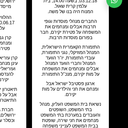
03.12.18, בשעה 14.00, בית
ירושלים
עלמין קרית שאול.
מייסד 
המנוח היה בנו של משה.
ההלווי
החברים מנהלי מוסדות וגופי
תרבות אבלים ומנחמים את
עלמ
המשפחה על פטירת יקירם, חבר
בפורום מוסדות תרבות.
קרן גב
ומנחמ
התזמורת הקאמרית הישראלית,
פטירת 
המנהל המוזיקלי, נגני התזמורת,
עובדי התזמורת, יו"ר הוועד
קרן עזריא
המנהל וחברי הוועד המנהל
עינן מנח
אבלים ומנחמים את המשפחה
ועזריאל
על מות יקירם, מנכ"ל התזמורת.
להנדסה 
יקירם
ארגון פסטיבל ישראל אבל
ומנחם את חני והילדים על מות
תיאטרון 
יקירם.
אבל על פ
התיאטרון 
נשיאת בית המשפט העליון, מנהל
בתי המשפט, השופטים
חברת ג.ט
והעובדים במערכת בתי המשפט
ירושלים
מנחמים את חני שירה, שופטת
וכסלר על
בבית המשפט לענייני משפחה