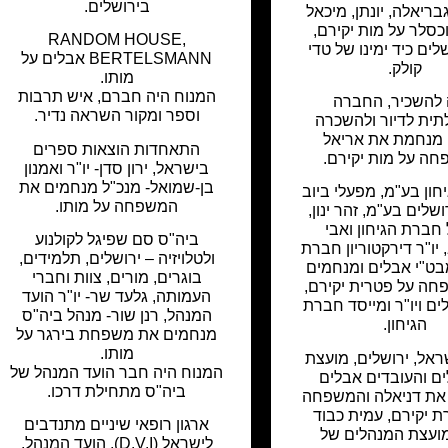
בירושלים.
בריאלה, יונתן, מיכאל
כסלר על מות יקירם,
RANDOM HOUSE,
לים כיד ימינו של טדי
BERTELSMANN אבלים על
קולק.
מותו.
המנוח היה חברם, איש תרבות
 להשכיר, החברה
וספר ומקור השראה נדיר.
ית לדיור ולהשכרה
 מנחמת את אריאל
התאחדות הוצאות ספרים
ה על מות יקירם.
בישראל, ירון סדן- יו"ר ואמנון
בן-שמואל- מנכ"ל מנחמים את
ון בע"מ, מפעלי ביוב
המשפחה על מותו.
ושלים בע"מ, זהר ינון,
חברת הגיחון ואבי
ביה"ס סם שפיגל לקולנוע
 יו"ר דירקטוריון חברת
ולטלויזיה – ירושלים, תלמידים,
מבט"י אבלים ומנחמים
בוגרים, מורים, צוות וחברי
ה על פטרית יקירם,
העמותה, גלעד שר- יו"ר הועד
לים ויו"ר ומייסד חברת
המנהל, רנן שור- מנהל ביה"ס
הגיחון.
מנחמים את משפחת בירגר על
מותו.
שראל, ירושלים, מועצת
המנוח היה חבר הועד המנהל של
ם והעובדים אבלים
ביה"ס מתחילת דרכו.
את דניאלה והמשפחה
ת יקירם, עמית כבוד
ארגון רופאי שיניים מתנדבים
ועצת המנהלים של
לישראל (D.V.I), הועד המנהל,