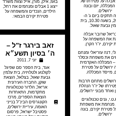
 אבלה על פטירתו של
בועז, אילן, מורן, אייל וצוות משרד
המכללה, יזם ובונה
ייצוג 1 אבלים ומנחמים את רחל,
ירושלים.
הילדים, הנכדים והמשפחה על
ה תתקים ביום ג' ה-
פטירת יקירם הבמאי.
20.06.17, בשעה 10.30, בית
ין גבעת שאול.
ריאל שרובר אבלה
ת את המשפחה על
יקירם, יו"ר הקרן.
זאב בירגר ז"ל –
ה׳ בסיון תשע״א
לי, דנה עזריאלי ומנחם
מים את משפחת וכסלר
יוני 7, 2011
י – המכללה האקדמית
ירושלים על פטירת
אגד
,
בית הספר סם שפיגל
, מייסד המכללה.
לקולנוע ולטלויזיה
,
בית עלמין
גבעת שאול
,
בצלאל
,
הוצאת
ירושלים מתחם תרבות
שוקן
,
החברה העירונית
טירתו של יו"ר הנהלת
אריאל
,
הלדור טכנולוגיות
ואחד מבוני ירושלים.
מתקדמות
,
התאחדות
הוצאות הספרים
,
מרכז
.י, גנים טכנולוגיים
הקונגרסים הבינ"ל בנייני
, מנחמת את משפחת
האומה
,
עיריית ירושלים
,
 פטירת יקירם, בונה
פסטיבל ישראל
,
פרסום
ירושלים.