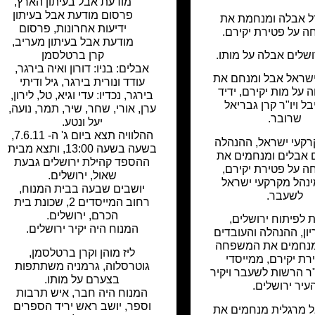
מודעת אבל בעיתון הארץ
,
פרסום מודעת אבל בעיתון
ל אבלה ומנחמת את
ידיעות אחרונות
,
פרסום
 על פטירת יקירם.
מודעת אבל בעיתון מעריב
,
ושלים אבלה על מותו.
קרן ברטלסמן
אבלים: בניו: דורון ואיה בירגר,
שראל אבל ומנחם את
עודד ונורית בירגר, גיל ודיתי
על מות יקירם, ידיד
בירגר, נכדיו: עדי וגיא, טל, לירון,
 ויו"ר קרן גבריאל
ערן, אורי, שחר, שיר, תמר, נועה,
שרובר.
יעל ונטע.
ההלוויה תצא ביום ג' ה- 7.6.11,
קעי ישראל, ההנהלה
בשעה בשעה 13:00, ותצא מבית
 אבלים ומנחמים את
ההספד קהילת ירושלים גבעת
 על פטירת יקירם,
שאול, ירושלים.
נהל מקרקעי ישראל
יושבים שבעה בבית המנוח,
לשעבר.
רחוב המייסדים 2, שכונת בית
הכרם, ירושלים.
 לפיתוח ירושלים,
המנוח היה יקיר ירושלים.
ון, ההנהלה והעובדים
מנחמים את המשפחה
ליז מוהן וקרן ברטלסמן,
רת יקירם, ממייסדי
גוטרסלוה, גרמניה משתתפות
"ר הרשות לשעבר ויקיר
בצערם על מותו.
עיר ירושלים.
המנוח היה חבר, איש תרבות
וספר, יושב ראש יריד הספרים
ל מרגלית מנחמים את