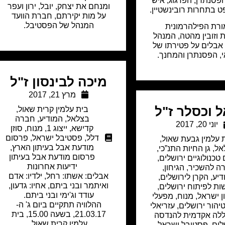
פסנתרן, הפדגוג, איש
ומנחם את יצחק, יובל, ירון ועפר
ט בתחרות רובינשטיין.
על מות יקירתם, חברת הוועד
המנהל של הפסטיבל.
רת הפילהרמונית
 וזובין מהטה, המנהל
 אבלים על פטירתו של
י, הפסנתרן והמחנך.
מיכה לבינסון ז"ל
מרץ 21, 2017
ל וכסלר ז"ל
בית עלמין קרית שאול
,
בצלאל
,
המודיע
,
חברה
יוני 20, 2017
קדישא
,
ייצוג 1
,
מנוח
,
סוזן
דלל
,
פסטיבל ישראל
,
פרסום
 עלמין גבעת שאול
,
מודעת אבל בעיתון הארץ
,
אל
,
גן החיות התנ”כי
,
פרסום מודעת אבל בעיתון
 טכנולוגיים ירושלים
,
ידיעות אחרונות
רה להשכיר
,
הגיחון
,
אבלים: אשתו: רחל, ילדיו: אדם
דיע
,
הקרן לירושלים
,
ואיתמר ובני ביתם, אחיו: גדעון,
ת לפיתוח ירושלים
,
עודד וג'ימי ובני ביתם.
ון ישראל
,
מנוח
,
מפעלי
ההלוויה תתקיים ביום ג' ה-
טיהור ירושלים
,
עזריאלי
21.03.17, בשעה 15.00, בית
ללה אקדמית להנדסה
עלמין קרית שאול.
לים
,
פסטיבל ישראל
,