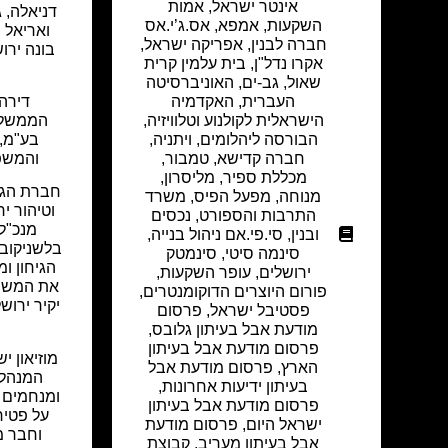
אינטר ישראל
,
אמות
דניאלה, ג
השקעות
,
אמפא
,
אס.ג’י.אס
ואריאל ו
חברה לבנין
,
אפריקה ישראל
,
בונה ירוש
אקרו נדל"ן
,
בית עלמין קרית
שאול
,
גב-ים
,
האוניברסיטה
העברית
,
האקדמיה
דירה
הישראלית לקולנוע וטלוויזיה
,
הממשלת
הבורסה ליהלומים
,
ויתניה
,
בע"מ,
חברה קדישא
,
טמבור
,
והמשפח
מכללת ספיר
,
מליסרון
,
חברת הגיח
מנוחה
,
מפעל הפיס
,
משרד
וטיהור יר
התרבות והספורט
,
נכסים
מנכ"ל 
ובנין
,
סי.פי.אם ניהול בנייה
,
בלשניקוב,
סינמה סיטי
,
סינמטק
הגיחון ו
ירושלים
,
עופר השקעות
,
את המשפח
פורום היוצרים הדוקומנטרים
,
יקיר ירוש
פסטיבל ישראל
,
פרסום
מודעת אבל בעיתון גלובס
,
פרסום מודעת אבל בעיתון
מוזיאון י
הארץ
,
פרסום מודעת אבל
המנהלי
בעיתון ידיעות אחרונות
,
ומנחמים 
פרסום מודעת אבל בעיתון
על פטיר
ישראל היום
,
פרסום מודעת
וחבר מ
אבל בעיתון מעריב
,
קבוצת