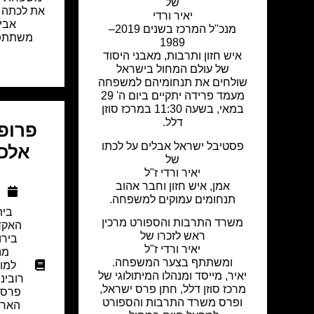
של
את לכתה 
יאיר ורדי
אביב
מנכ"ל המרכז בשנים 2019–
משתתפ
1989
איש חזון ותרבות, מאבני היסוד
של עולם המחול בישראל
שולחים את תנחומיהם למשפחה
מעמד פרידה יתקיים ביום ה' 29
במאי, בשעה 11:30 במרכז סוזן
דלל.
פרופ'
פסטיבל ישראל אבלים על לכתו
אלכס
של
יאיר ורדי ז"ל
אמן, איש חזון וחבר אהוב
א
תנחומים עמוקים למשפחה.
בית
משרד התרבות והספורט מרכין
האקד
ראש לזכרו של
בירו
יאיר ורדי ז"ל
מנ
ומשתתף בצער המשפחה.
למו
יאיר, מייסד ומנהלו המיתולוגי של
רובינש
מרכז סוזן דלל, חתן פרס ישראל,
פרסו
ופרס משרד התרבות והספורט
הארץ