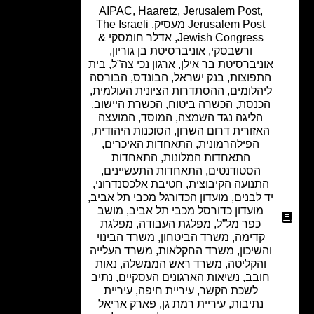
AIPAC
,
Haaretz
,
Jerusalem Post
,
Jerusalem Post מעסיק
,
The Israeli
Jewish Congress
,
אדלר חומסקי &
ורשבסקי
,
אוניברסיטת בן גוריון
,
אוניברסיטת בר אילן
,
ארגון נכי צה”ל
,
בית
התפוצות
,
בנק ישראל
,
הבונדס
,
הבורסה
ליהלומים
,
ההסתדרות הציונית העולמית
,
הכנסת
,
הכשרה ביטוח
,
הכשרת היישוב
,
הליגה נגד השמצה
,
המוסד
,
המועצה
האזורית דרום השרון
,
הסוכנות היהודית
,
הפילהרמונית
,
התאחדות האיכרים
,
התאחדות המלונות
,
התאחדות
הסטודנטים
,
התאחדות התעשיינים
,
התנועה הקיבוצית
,
חטיבת אלכסנדרוני
,
יד לבנים
,
מועדון הכדורגל מכבי תל אביב
,
מועדון כדורסל מכבי תל אביב
,
מושב
כפר מל”ל
,
מפלגת העבודה
,
מפלגת
קדימה
,
משרד הביטחון
,
משרד הבינוי
והשיכון
,
משרד החקלאות
,
משרד העלייה
והקליטה
,
משרד ראש הממשלה
,
נאות
חובב
,
נשיאות הארגונים העסקיים
,
נתיב
לשכת הקשר
,
עיריית חיפה
,
עיריית
נתיבות
,
עיריית רמת גן
,
פארק אריאל