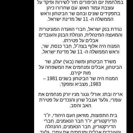
חמת יום הכיפורים חזר לשירות ופיקד על
עוצבת עמוד האש. עם שחרורו כיהן
פקידים שונים ובהם שר הביטחון וראש
הממשלה ה- 11 של מדינת ישראל.
ידת בנק ישראל, חברי הוועדה המוניטרית
ועצה המינהלית, הנהלת הבנק והעובדים
אבלים על פטירתו.
מנוח היה אלוף בצה"ל, חבר כנסת, שר,
אש הממשלה ה- 11 של מדינת ישראל.
משרד הביטחון ומשה (בוגי) יעלון, שר
יטחון, אבלים ומנחמים את המשפחה על
מות יקירם.
המנוח היה שר הביטחון בשנים 1981 –
1983, מצביא ומפקד.
ה ובתו: אורלי גנגר מניו יורק מנחמים את
מרי, גלעד וענבל שרון והנכדים על פטירת
האב והסב.
בית התפוצות, מוזיאון העם היהודי, יו"ר
הדירקטוריון, יו"ר חבר הנאמנים, חברי
הדירקטוריון, חבר הנאמנים, ההנהלה
עובדים אבלים ומנחמים את עמרי, גלעד