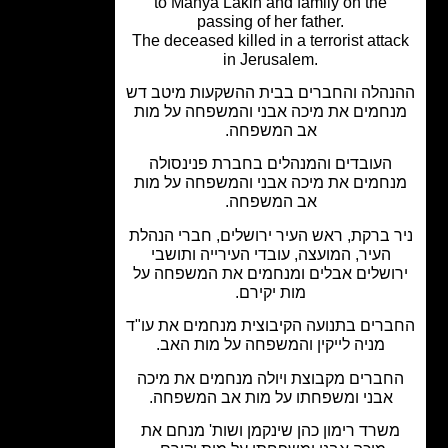
to Manya Lakin and family on the
passing of her father.
The deceased killed in a terrorist atta
in Jerusalem.
הלה והחברים בבית ההשקעות מיטב דש
חמים את מיכה אבני והמשפחה על מות
אב המשפחה.
העובדים והמנהלים בחברת פנינסולה
חמים את מיכה אבני והמשפחה על מות
אב המשפחה.
 ברקת, ראש העיר ירושלים, חברי הנהלת
העיר, המועצה, עובדי העירייה ותושבי
ושלים אבלים ומנחמים את המשפחה על
מות יקירם.
רים בתנועה הקיבוצית מנחמים את עו"ד
מניה לייקין והמשפחה על מות האב.
ברים מקבוצת ויולה מנחמים את מיכה
אבני ומשפחתו על מות אב המשפחה.
שרד רימון כהן שינקמן ושות' מנחם את