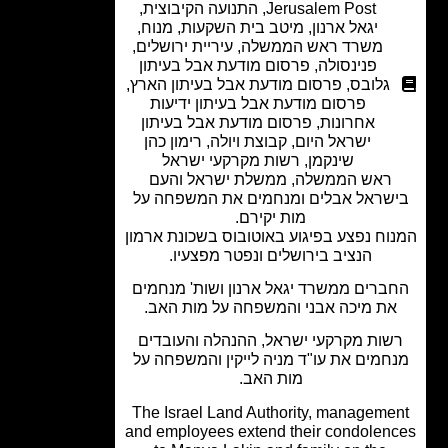
Jerusalem Post
,
התנועה הקיבוצית
,
יגאל ארנון
,
מיטב בית השקעות
,
מנוח
,
משרד ראש הממשלה
,
עיריית ירושלים
,
פנינסולה
,
פרסום מודעת אבל בעיתון
גלובס
,
פרסום מודעת אבל בעיתון הארץ
,
פרסום מודעת אבל בעיתון ידיעות
אחרונות
,
פרסום מודעת אבל בעיתון
ישראל היום
,
קבוצת ויולה
,
רימון כהן
שינקמן
,
רשות מקרקעי ישראל
ראש הממשלה, ממשלת ישראל והעם
שראל אבלים ומנחמים את המשפחה על
מות יקירם.
וח נפצע בפיגוע באוטובוס בשכונת ארמון
הנציב בירושלים ונפטר מפצעיו.
ברים ממשרד יגאל ארנון ושות' מנחמים
ת מיכה אבני והמשפחה על מות האב.
שות מקרקעי ישראל, ההנהלה והעובדים
חמים את עו"ד מניה לייקין והמשפחה על
מות האב.
The Israel Land Authority, manageme
and employees extend their condolen