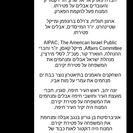
חברת פארק אריאל שרון, הדירקטוריון
והעובדים אבלים על פטירתו.
המנוח פעל להקמת הפארק.
ארגון תגלית, צ'רלס ברונפמן ומייקל
שטיינהרט, יו"ר המייסדים, אבלים אל
פטירתו.
AIPAC, The American Israel Public
Affairs Committee, מייקל קאסן, יו"ר וחברי
נהלה, הווארד קור, מנכ"ל, לסלי מירצי'ן,
מנהלת ישראל אבלים ומנחמים את
המשפחה על פטירת יקירם.
חקנים והאמנים בתיאטרון נוצר בבת ים
מנחמים את עמרי על מות אביו.
יונה יהב, ראש העיר חיפה, סגניו, חברי
עצת העיר ותושבי חיפה אבלים ומנחמים
את המשפחה על פטירת יקירם.
המנוח היה יקיר העיר חיפה.
ניברסיטת בן גוריון בנגב אבלה ומנחמת
את המשפחה על פטירת יקירם.
המנוח היה דוקטור לאות כבוד של