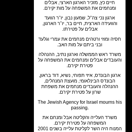
חיים כץ, מזכיר הארגון הארצי, אבלים
ומנחמים את המשפחה על מות יקירם.
ארגון נכי צה"ל, שמעון נבון, יו"ר הוועד
הוועידה הארצית, חיים בר, יו"ר הארגון,
אבלים על פטירתו.
ה ומוזי ורטהים מנחמים את עמרי וגלעד
ובני ביתם על מות האב.
רד ראש הממשלה וארגון נתיב, ההנהלה
ובדים אבלים ומנחמים את המשפחה על
פטירת יקירם.
גון הבונדס, איזי תפוחי, נשיא, דוד בראון,
הבונדס הבינלאומי, מועצת המנהלים,
הנהלה והעובדים מנחמים את משפחת
שרון על פטירת יקירם.
The Jewish Agency for Israel mourns 
passing.
שרד העלייה והקליטה אבל ומנחם את
המשפחה על פטירת יקירם.
המנוח היה השר לקליטת עלייה בשנים 2001