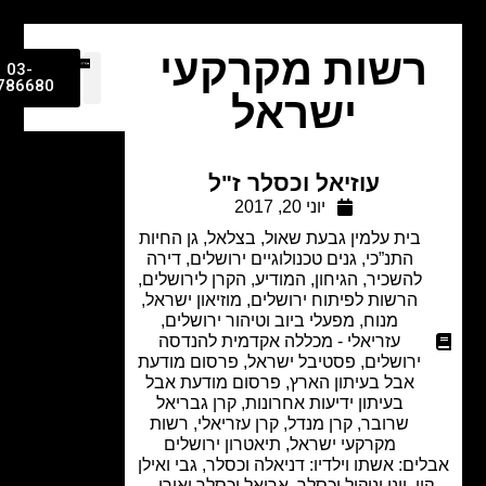
רשות מקרקעי
03-
9786680
ישראל
עוזיאל וכסלר ז"ל
יוני 20, 2017
בית עלמין גבעת שאול
,
בצלאל
,
גן החיות
התנ”כי
,
גנים טכנולוגיים ירושלים
,
דירה
להשכיר
,
הגיחון
,
המודיע
,
הקרן לירושלים
,
הרשות לפיתוח ירושלים
,
מוזיאון ישראל
,
מנוח
,
מפעלי ביוב וטיהור ירושלים
,
עזריאלי - מכללה אקדמית להנדסה
ירושלים
,
פסטיבל ישראל
,
פרסום מודעת
אבל בעיתון הארץ
,
פרסום מודעת אבל
בעיתון ידיעות אחרונות
,
קרן גבריאל
שרובר
,
קרן מנדל
,
קרן עזריאלי
,
רשות
מקרקעי ישראל
,
תיאטרון ירושלים
ים: אשתו וילדיו: דניאלה וכסלר, גבי ואילן
ון, יוני וניקול וכסלר, אריאל וכסלר ואורן,