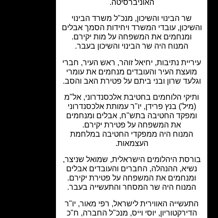
האוניברסיטה.
שר הבינוי והשיכון, מנכ"ל משרד הבינוי
יכון, עובדי המשרד ויחידות הסמך אבלים
ומנחמים את המשפחה על מות יקירם.
המנוח היה שר הבינוי והשיכון בעבר.
יית נתיבות, יחיאל זוהר, ראש העיר, חברי
עצת העיר והעובדים מנחמים את עומרי
עד שרון ובני ביתם על פטירת האב והסב.
יקי הלוחמים בחטיבת אלכסנדרוני, אל"מ
מיל') בנץ פרידן, יו"ר עמותת אלכסנדרוני
פקד החטיבה בתש"ח, אבלים ומנחמים
את המשפחה על פטירת יקירם.
מנוח היה ממפקדי החטיבה במלחמת
העצמאות.
סת היהלומים הישראלית, שמואל שניצר,
יא, ההנהלה, החברים והעובדים אבלים
מנחמים את המשפחה על פטירת יקירם.
מנוח היה שר המסחר והתעשייה בעבר.
עשייה האווירית לישראל, רפי מאור, יו"ר
ירקטוריון, יוסי וייס, מנכ"ל החברה, ח"כ