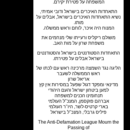
המשפחה על פטירת יקירם.
תאחדות האיכרים בישראל ודובי אמיתי,
א התאחדות האיכרים בישראל, אבלים על
מותו.
המנוח היה איכר, לוחם וראש ממשלה.
שולם ריקליס ורעייתו שלי מנחמים את
משפחת שרון על מות האב.
חדות הסטודנטים בישראל והסטודנטים
בישראל אבלים על פטירתו.
גה נגד השמצה מרכינה ראש עם לכתו של
ראש הממשלה לשעבר
אריאל שרון
ינאי ומפקד דגול שפעל במסירות אין קץ
למען ביטחון ישראל והעם היהודי
תנחומינו הכנים למשפחה
אברהם פוקסמן, המנכ"ל העולמי
בארי קרטיס-לשר, היו"ר העולמי
פיליס גרבלי, המנכ"ל בישראל
The Anti-Defamation League Mourn t
Passing of