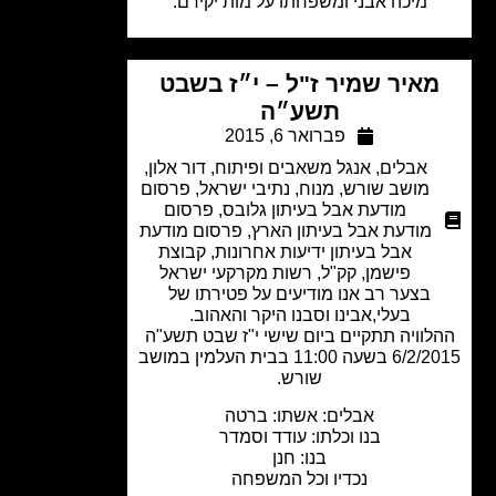
מיכה אבני ומשפחתו על מות יקירם.
איר שמיר ז"ל – י״ז בשבט
תשע״ה
פברואר 6, 2015
אבלים
,
אנגל משאבים ופיתוח
,
דור אלון
,
מושב שורש
,
מנוח
,
נתיבי ישראל
,
פרסום
מודעת אבל בעיתון גלובס
,
פרסום
מודעת אבל בעיתון הארץ
,
פרסום מודעת
אבל בעיתון ידיעות אחרונות
,
קבוצת
פישמן
,
קק"ל
,
רשות מקרקעי ישראל
בצער רב אנו מודיעים על פטירתו של
בעלי,אבינו וסבנו היקר והאהוב.
לוויה תתקיים ביום שישי י"ז שבט תשע"ה
6/2/2015 בשעה 11:00 בבית העלמין במושב
שורש.
אבלים: אשתו: ברטה
בנו וכלתו: עודד וסמדר
בנו: חנן
נכדיו וכל המשפחה