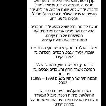
רן היסוד, המגבית המאוחדת לישראל,
מנהיגיה, תומכיה בעולם, אליעזר (מודי)
רג, יו"ר עולמי, יוהנה ארביב, פרוג'יה, יו"ר
עצת הנגידים העולמית וגרג מייזל, מנכ"ל,
אבלים על פטירתו.
עת קדימה, ח"כ שאול מופז, יו"ר, החברים,
פעילים והתומכים אבלים ומנחמים את
המשפחה על מות יקירם.
המנוח ייסד את תנועת קדימה.
רד אדלר חומסקי & ורשבסקי מנחם את
ומרי, גלעד, ענבל, הנכדים והנכדות על
פטירת יקירם.
שר החוץ, סגן שר החוץ, המנהל הכללי,
נהלת משרד החוץ והעובדים אבלים על
פטירתו.
המנוח היה שר החוץ בשנים 1998 – 1999 ו
– 2002.
משרד החקלאות ופיתוח הכפר, שר
חקלאות ופיתוח הכפר, מנכ"ל המשרד
ובדים אבלים ומנחמים את המשפחה על
פטירת יקירם.