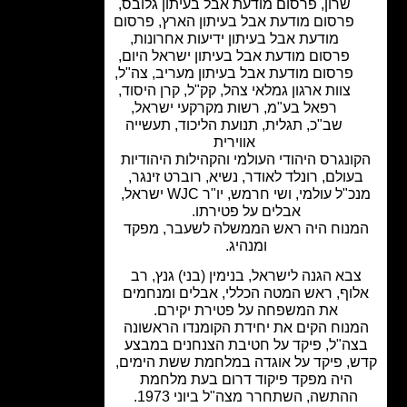
שרון
,
פרסום מודעת אבל בעיתון גלובס
,
פרסום מודעת אבל בעיתון הארץ
,
פרסום
מודעת אבל בעיתון ידיעות אחרונות
,
פרסום מודעת אבל בעיתון ישראל היום
,
פרסום מודעת אבל בעיתון מעריב
,
צה"ל
,
צוות ארגון גמלאי צהל
,
קק"ל
,
קרן היסוד
,
רפאל בע"מ
,
רשות מקרקעי ישראל
,
שב"כ
,
תגלית
,
תנועת הליכוד
,
תעשייה
אווירית
ונגרס היהודי העולמי והקהילות היהודיות
עולם, רונלד לאודר, נשיא, רוברט זינגר,
מנכ"ל עולמי, ושי חרמש, יו"ר WJC ישראל,
אבלים על פטירתו.
נוח היה ראש הממשלה לשעבר, מפקד
ומנהיג.
בא הגנה לישראל, בנימין (בני) גנץ, רב
וף, ראש המטה הכללי, אבלים ומנחמים
את המשפחה על פטירת יקירם.
נוח הקים את יחידת הקומנדו הראשונה
ה"ל, פיקד על חטיבת הצנחנים במבצע
, פיקד על אוגדה במלחמת ששת הימים,
היה מפקד פיקוד דרום בעת מלחמת
ההתשה, השתחרר מצה"ל ביוני 1973.