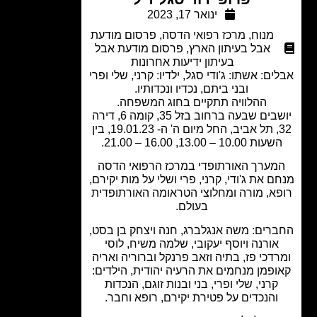
ינואר 17, 2023
מנוח
,
מרכז רפואי הדסה
,
פרסום מודעת
אבל בעיתון הארץ
,
פרסום מודעת אבל
בעיתון ידיעות אחרונות
ים: אשתו: ג'ודי סגל, ילדיו: קרני, שלי ופרי
ובני ביתם, נכדיו ונכדותיו.
ההלוויה תתקיים בחוג המשפחה.
יושבים שבעה ברחוב בזל 35, קומה 6, דירה
32, תל אביב, החל מיום ה' ה- 19.01.23, בין
עות 10.00 – 13.00, 16.00 – 21.00.
מערך האורתופדי במרכז הרפואי הדסה
ם את ג'ודי, קרני, פרי ושלי על מות יקירם,
א, מורה ומחלוצי הטראומה האורתופדית
בעולם.
רים: משה אנגלברג, חנה ויצחק בן בסט,
אורנה ויוסף יעקובי, שלמה משיח, לוסי
דכי פז, בתיה וזאב פרנקל וברוריה ואריה
פמן מנחמים את הרעיה יהודית, הילדים:
קרני, שלי ופרי, בני ובנות זוגם, הנכדות
והנכדים על פטירת יקירם, רופא וחבר.