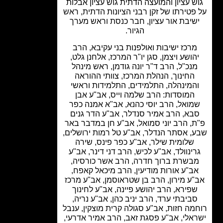
ש עציון והמועצה הדתית גוש עציון אבלות
פטירתו של זקן רבני הציונות הדתית, ראש
שיבת אור עציון, חבר כנסת וראש מערך
הגיור.
מרכז ישיבות ואולפנות בני עקיבא, הרב
הושע ויצמן, סגן יו"ר המרכז, אלחנן גלט,
נכ"ל, הרב ד"ר יונה גודמן, ראש מינהל
החינוך, הנהלת המרכז, צוותי ההוראה
המינהלה, התלמידים, התלמידות וראשי
המוסדות: הרב שלמה וייס, אב"ע אבן
מואל, הרב יוסי כהנא, אב"א אמנה כפר
בא, הרב אמיר סנדלר, אב"ע הדר גנים
, הרב יוני סמואל, אב"ע חן במדבר באר
, אסתר הנדלר, אב"ע טל רמות ירושלים,
שלומית שילר, אב"ע כפר פינס, שירה
ינוולד, אב"ע לכיש, הרב דני דינר, אב"ע
בשרת ברוך חדרה, הרב אשר כורסיה,
ב"ע אורות מודיעין, הרב מיכאל קאפח,
ע מירון, הרב בן שטראוסמן, אב"ע מרכז
פירא, הרב יהושע פיינה, אב"ע לחינוך
ביבתי ערד, הרב יניב כהן, אב"ע נריה,
מה חזות, אב"ע סגולה קרית מוצקין, ענבל
אלי, אב"ע פסגת זאב, הרב אמיר אדרעי,