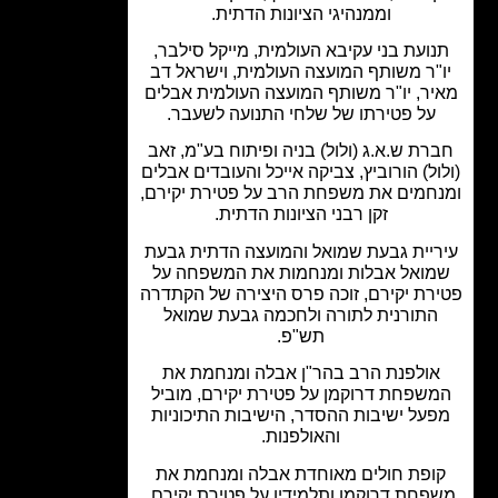
וממנהיגי הציונות הדתית.
ועת בני עקיבא העולמית, מייקל סילבר,
"ר משותף המועצה העולמית, וישראל דב
ר, יו"ר משותף המועצה העולמית אבלים
על פטירתו של שלחי התנועה לשעבר.
רת ש.א.ג (ולול) בניה ופיתוח בע"מ, זאב
ול) הורוביץ, צביקה אייכל והעובדים אבלים
חמים את משפחת הרב על פטירת יקירם,
זקן רבני הציונות הדתית.
ריית גבעת שמואל והמועצה הדתית גבעת
ואל אבלות ומנחמות את המשפחה על
רת יקירם, זוכה פרס היצירה של הקתדרה
התורנית לתורה ולחכמה גבעת שמואל
תש"פ.
אולפנת הרב בהר"ן אבלה ומנחמת את
שפחת דרוקמן על פטירת יקירם, מוביל
על ישיבות ההסדר, הישיבות התיכוניות
והאולפנות.
ופת חולים מאוחדת אבלה ומנחמת את
פחת דרוקמן ותלמידיו על פטירת יקירם,