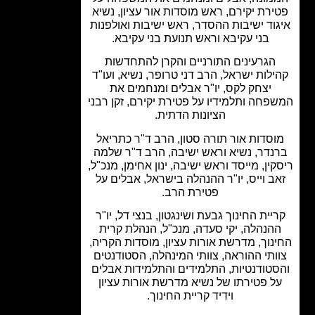
ירת יקירם, ראש מוסדות אור עציון, נשיא
וד ישיבות ההסדר, ראש ישיבות ואולפנות
בני עקיבא וראש תנועת בני עקיבא.
הגרעינים התורניים והקרן להתחדשות
לות ישראל, הרב דני טרופר, נשיא, ועו"ד
יצחק לקס, יו"ר אבלים ומנחמים את
פחה ותלמידיו על פטירת יקירם, זקן רבני
הציונות הדתית.
סדות אור תורה סטון, הרב ד"ר כתריאל
נדר, נשיא וראש ישיבה, הרב ד"ר שלמה
ין, מייסד וראש ישיבה, ינון אחימן, מנכ"ל,
ב וייס, יו"ר ההנהלה בישראל, אבלים על
פטירת הרב.
יית החינוך גבעת ושינגטון, בנצי דל, יו"ר
הנהלה, יקי סעדה, מנכ"ל, הנהלת קרית
נוך, מדרשת אורות עציון, מוסדות הקריה,
ותי ההוראה, צוותי המינהלה, הסטודנטים
טודנטיות, התלמידים והתלמידות אבלים
ל פטירתו של נשיא מדרשת אורות עציון
וידיד קריית החינוך.