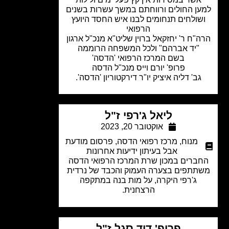
ן החולים ורווחתם במשך עשרות בשנים
שולחים תנחומים לבנו איש החסד היועץ
הרפואי
"ח ר' יחזקאל ברוין שליט"א מנכ"ל ארגון
"יד אברהם" ולכל המשפחה הרוממה
בשם המרכז הרפואי 'הדסה'
פרופ' יורם וייס מנכ"ל הדסה
גב' דליה איציק יו"ר דירקטוריון 'הדסה'.
ליאל ג'רפי ז"ל
אוקטובר 20, 2023
מנוח
,
מרכז רפואי הדסה
,
פרסום מודעת
אבל בעיתון ידיעות אחרונות
ברים במכון שרת המרכז הרפואי הדסה
תתפים בצערה העמוק והכבד של נרדית
ג'רפי היקרה, על מות בנה במתקפה
הרצחנית.
פרופ' דוד סגל ז"ל