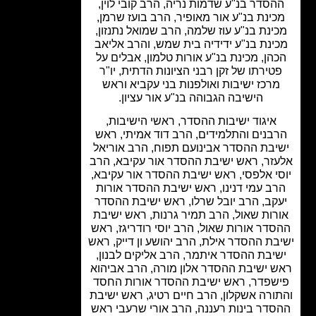
הסדר בנ"ע שדמות נריה, הרב קובי לוין,
ינת בנ"ע אור מאופיר, הרב בועז שרמן,
ינת בנ"ע עוז שלמה, הרב שמואל נתנזון,
ינת בנ"ע ידידיה בית שמש, והרב אליאב
הן, מכינת בנ"ע אורות טלמון, אבלים על
טירתו של זקן רבני הציונות הדתית, יו"ר
רכז ישיבות ואולפנות בני עקביא וראש
הישיבה הגבוהה בנ"ע אור עציון.
איגוד ישיבות ההסדר, ראשי הישיבות,
בנים והתלמידים, הרב דוד אמיתי, ראש
יבת ההסדר אבינועם תפוח, הרב אוריאל
זר, ראש ישיבת ההסדר אור עקיבא, הרב
י אלפסי, ראש ישיבת ההסדר אור עקיבא,
ב עמי דנינו, ראש ישיבת ההסדר אורות
קב, הרב יובל שרלו, ראש ישיבת ההסדר
רות שאול, הרב תמיר גרנות, ראש ישיבת
דר אורות שאול, הרב יוסי רודריגז, ראש
בת ההסדר אילת, הרב יהושע ון דייק, ראש
יבת ההסדר איתמר, הרב אליקים לבנון,
 ישיבת ההסדר אלון מורה, הרב אביהוא
שפדר, ראש ישיבת ההסדר אורות החסד
ורה אשקלון, הרב חיים רטיג, ראש ישיבת
דר בינות רעננה, הרב אורי שרעבי ראש