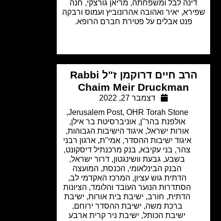
ינה לבל ומשפחתה, מריאן גורצקי, חנה
רא, יאיר ואהובה אהרונוביץ ועמוס ורבקה
פנט אבלים על פטירת חברם הרופא.
הרב חיים דרוקמן ז"ל Rabbi
Chaim Meir Druckman
דצמבר 27, 2022
,
Jerusalem Post
,
OHR Torah Stone
אולפנת בהר"ן
,
אוניברסיטת בר אילן
,
אורות ישראל
,
איגוד הישיבות הגבוהות
,
איגוד ישיבות ההסדר
,
אמי"ת
,
ארגון רבני
צהר
,
בני עקיבא
,
בנק מרכנתיל דיסקונט
,
בשבע
,
גבעת וושינגטון
,
דרור ישראל
,
הבנק הבינלאומי
,
הכנסת
,
המועצה
הדתית גוש עציון
,
המרכז האקדמי לב
,
הסתדרות הנוער העובד והלומד
,
הציונות
הדתית
,
חורב
,
ישיבת בית אורות
,
ישיבת
ברכת משה
,
ישיבת ההסדר ירוחם
,
ישיבת הכותל
,
ישיבת ניר קרית ארבע