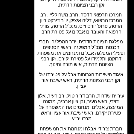
זקן רבני הציונות הדתית.
רכז הרפואי הדסה, הרב משה קליין, רב
רכז הרפואי, דליה איציק, יו"ר דירקטוריון
סה, פרופ' יורם וייס, מנכ"ל הדסה, צוותי
פואה והעובדים אבלים על פטירת הרב.
גת הציונות הדתית, יו"ר המפלגה, חברי
כנסת, מנכ"ל המפלגה, ראשי הסניפים
ילי המפלגה אבלים ומנחמים את משפחת
וקמן ותלמידו על פטירת יקירם, זקן רבני
הציונות הדתית, איש תורה וחינוך.
וד הישיבות הגבוהות אבל על פטירתו של
קן רבני הציונות הדתית, ראש ישיבת אור
עציון.
יית שדרות, הרב דרור טויל, רב העיר, אלון
וידי, ראש העיר, ובן ציון ארביב, ממונה
ועצה, אבלים ומנחמים את המשפחה על
ירת יקירם, ראש ישיבת אור עציון וראש
מרכז יב"ע.
רת צ'רידי אבלה ומנחמת את המשפחה