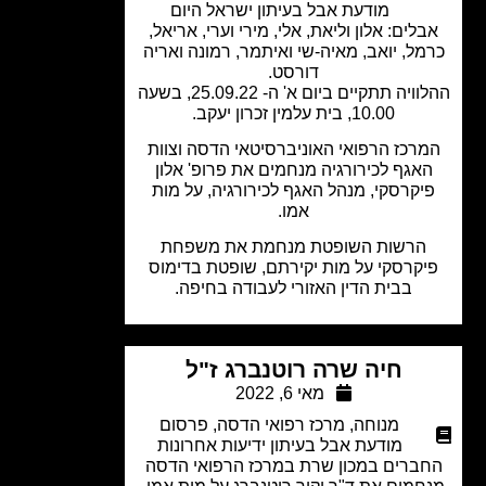
מודעת אבל בעיתון ישראל היום
לים: אלון וליאת, אלי, מירי וערי, אריאל,
מל, יואב, מאיה-שי ואיתמר, רמונה ואריה
דורסט.
ההלוויה תתקיים ביום א' ה- 25.09.22, בשעה
10.00, בית עלמין זכרון יעקב.
רכז הרפואי האוניברסיטאי הדסה וצוות
אגף לכירורגיה מנחמים את פרופ' אלון
יקרסקי, מנהל האגף לכירורגיה, על מות
אמו.
הרשות השופטת מנחמת את משפחת
קרסקי על מות יקירתם, שופטת בדימוס
בבית הדין האזורי לעבודה בחיפה.
חיה שרה רוטנברג ז"ל
מאי 6, 2022
מנוחה
,
מרכז רפואי הדסה
,
פרסום
מודעת אבל בעיתון ידיעות אחרונות
ברים במכון שרת במרכז הרפואי הדסה