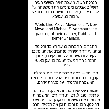
נהלת העיר, מועצת העיר ותושבי העיר
ושלים אבלים ומנחמים את המשפחה על
רת יקירם, זקן רבני הציונות הדתית וראש
ישיבות בני עקיבא.
World Bnei Akiva Movement, Y. Do
Meyer and Michael Silver mourn th
passing of their teacher, Rabbi and
former Shaliach.
חברים והחברות בנוער העובד והלומד
נועת דרור ישראל מנחמים את תנועת בני
קיבא והמשפחה על מות יקירם, מחנך
והמנהיג הרוחני של תנועת בני עקיבא 70
שנים.
רן יחד – יוזמה חברתית לדורות, הנהלת
ן, הרבנים והחברים אבלים ומנחמים את
המשפחה ותלמידיו על פטירת יקירם.
מותת עלי שיח ועמותת אופק, הרב חיים
נקל, מנכ"ל, הצוות, הדיירים והמשפחות
חמים את משפחת דרוקמן, הרבנית שרה
וקמן, הבנים והבנות וכן את תלמידי הרב