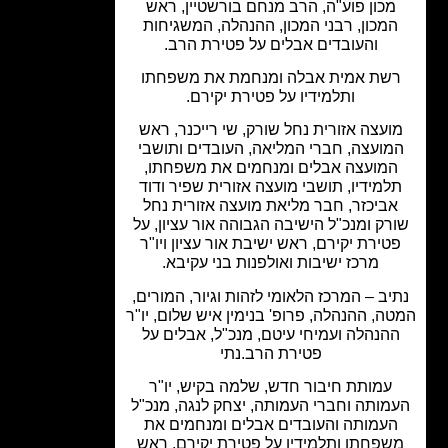
מכון פוע"ה, הרב מנחם בורשטיין, ראש
מכון, רבני המכון, ההנהלה, המשגיחות
והעובדים אבלים על פטירת הרב.
שת אמית אבלה ומנחמת את משפחתו
ותלמידיו על פטירת יקירם.
ועצה אזורית נחל שורק, שי רייכנר, ראש
מועצה, חברי המליאה, העובדים ותושבי
מועצה אבלים ומנחמים את משפחתו,
למידיו, תושבי מועצה אזורית שפיר ודוד
ביכזר, חבר מליאת מועצה אזורית נחל
רק ומנכ"ל הישיבה הגבוהה אור עציון, על
טירת יקירם, ראש ישיבת אור עציון ויו"ר
מרכז ישיבות ואולפנות בני עקיבא.
יב – המרכז הלאומי לזהות וגיור, המורים,
ה, ההנהלה, פרופ' בנימין איש שלום, יו"ר
הנהלה ועמיחי עיטם, מנכ"ל, אבלים על
פטירת הרב.נתי
עמותת חיבור חדש, שלמה בקיש, יו"ר
מותה וחברי העמותה, יצחק לנגה, מנכ"ל
עמותה והעובדים אבלים ומנחמים את
פחתו ותלמידיו על פטירת יקירם, ראש