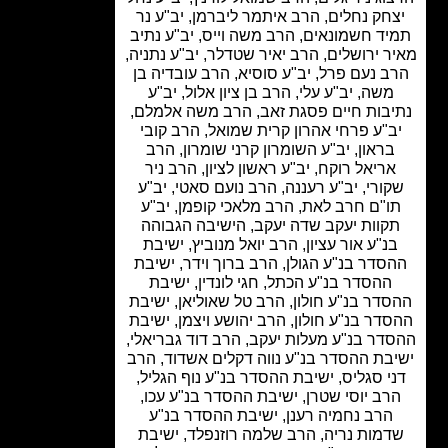
חק נחלים, הרב איתמר ליברמן, יב"ע נר
ד חשמונאים, הרב משה וייס, יב"ע נתיב
ר ירושלים, הרב יאיר שטדלר, יב"ע נתניה,
ב נעם פרל, יב"ע סוסיא, הרב עובדיה בן
משה, יב"ע עלי, הרב בן ציון אלול, יב"ע
יבות חיים פסגת זאב, הרב משה אלמלם,
ב"ע פרחי אהרון קרית שמואל, הרב קובי
בראון, יב"ע השומרון קרני שומרון, הרב
ריאל רוקח, יב"ע ראשון לציון, הרב ניר
ורי, יב"ע רעננה, הרב נועם סאטי, יב"ע
ו"ם חרב לאת, הרב מלאכי קופמן, יב"ע
קוות יעקב שדה יעקב, הישיבה הגבוהה
נ"ע אור עציון, הרב יואל מנוביץ, ישיבת
סדר בנ"ע הגולן, הרב ברוך וידר, ישיבת
ההסדר בנ"ע הכתל, חגי לונדין, ישיבת
דר בנ"ע חולון, הרב טל שאוליאן, ישיבת
דר בנ"ע חולון, הרב יהושע ויצמן, ישיבת
דר בנ"ע מעלות יעקב, הרב דוד גבריאלי,
בת ההסדר בנ"ע נווה דקלים אשדוד, הרב
י סגליס, ישיבת ההסדר בנ"ע נוף הגליל,
רב יוסי שטרן, ישיבת ההסדר בנ"ע עכו,
הרב נחמיה רענן, ישיבת ההסדר בנ"ע
דמות נריה, הרב שלמה רוזנפלד, ישיבת