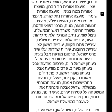
חברון
,
ישיבת עתניאל
,
מועצה אזורית גוש
עציון
,
מועצה אזורית הר חברון
,
מועצה
אזורית מטה בנימין
,
מועצה אזורית
שומרון
,
מועצה איזורית נחל שורק
,
מועצה
מקומית אפרת
,
מועצת יש"ע
,
מועצת
תנועות הנוער
,
מנוח
,
מרכז רפואי הדסה
,
משרד החינוך
,
משרד ראש הממשלה
,
ניצול שואה
,
נתיב המרכז הלאומי לזהות
וגיור
,
עיריית אלעד
,
עיריית ירושלים
,
עיריית פתח תקווה
,
עיריית ראשון לציון
,
עיריית רחובות
,
עיריית שדרות
,
עלי שיח
,
פרס ישראל
,
פרסום מודעת אבל בעיתון
ידיעות אחרונות
,
פרסום מודעת אבל
בעיתון ישראל היום
,
פרסום מודעת אבל
בעיתון מעריב
,
פרסום מודעת אבל
בעיתון מקור ראשון
,
קופת חולים
מאוחדת
,
קרן יחד
,
שעלים
,
תנועת
ההתיישבות אמנה
,
תנועת המזרחי
ממשלת ישראל אבלה ומנחמת את
פחה על פטירת יקירם, איש חינוך, מנהיג
וחני, חתן פרס ישראל וסגן שר הדתות
לשעבר בממשלת ישראל.
יריית ירושלים, משה ליאון, ראש העיר,