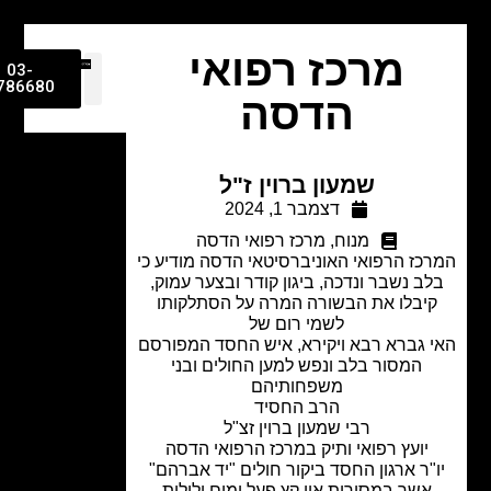
מרכז רפואי
03-
9786680
הדסה
שמעון ברוין ז"ל
דצמבר 1, 2024
מנוח
,
מרכז רפואי הדסה
כז הרפואי האוניברסיטאי הדסה מודיע כי
ב נשבר ונדכה, ביגון קודר ובצער עמוק,
יבלו את הבשורה המרה על הסתלקותו
לשמי רום של
 גברא רבא ויקירא, איש החסד המפורסם
המסור בלב ונפש למען החולים ובני
משפחותיהם
הרב החסיד
רבי שמעון ברוין זצ"ל
יועץ רפואי ותיק במרכז הרפואי הדסה
"ר ארגון החסד ביקור חולים "יד אברהם"
אשר במסירות אין קץ פעל ימים ולילות