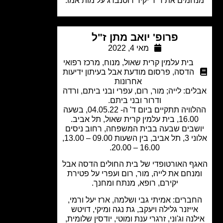
חמים את ד"ר יקיר רוטנברג על מות אמו.
פרופ' יואב מתן ז"ל
מאי 4, 2022
בית עלמין קרית שאול
,
מנוח
,
מרכז רפואי
הדסה
,
פרסום מודעת אבל בעיתון ידיעות
אחרונות
ים: לייה; מור, רום, עפרי ובני ביתם, ורדה
ודרור ובני ביתם.
ההלוויה תתקיים ביום ד' ה- 04.05.22, בשעה
16, בית עלמין קרית שאול, תל אביב.
שבים שבעה בבית המשפחה, רחוב ניסים
אלוני 3, תל אביב, בין השעות 09.00 – 13.00,
16.00 – 20.00.
ף האורטופדי של בית החולים הדסה אבל
נחם את לייה, מור, רום ועפרי על פטירת
יקירם, רופא, מנתח ומחנך.
ברים: אמיתי גבי ושלמה, ארז יעל ורמי,
ייזנר גלילה ויעקב, גת נגה ומיקי, דויטש
נה וג'וני, זרגרי ענת ומוטי, יודסין שלומית,