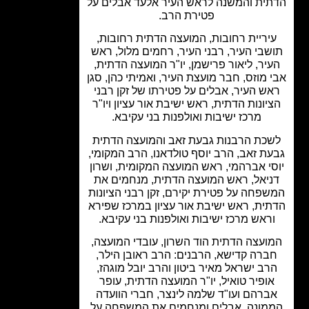
ית והמשנה לראש העיר אלעד אבלים על
פטירת הרב.
יריית רחובות, המועצה הדתית רחובות,
שבי העיר, רבני העיר, רחמים מלול, ראש
יר, ליאור פרישמן, יו"ר המועצה הדתית,
 מוזס, חבר מועצת העיר, ואמיתי כהן, סגן
ש העיר, אבלים על פטירתו של זקן רבני
יונות הדתית, ראש ישיבת אור עציון ויו"ר
מרכז ישיבות ואולפנות בני עקיבא.
כת הרבנות גבעת זאב והמועצה הדתית
ת זאב, הרב יוסף טולדאנו, הרב המקומי,
י אברהמי, ראש המועצה המקומית, ושרון
יאל, ראש המועצה הדתית, מנחמים את
פחה על פטירת יקירם, זקן רבני הציונות
ית, ראש ישיבת אור עציון במרכז שפירא
ראש מרכז ישיבות ואולפנות בני עקיבא.
ועצה הדתית הוד השרון, עובדי המועצה,
ברה קדישא, הרבנים: הרב ראובן הילר,
רב ישראל מאיר ביטון והרב יובל מוגהז,
ופיר טואיל, יו"ר המועצה הדתית, עופר
ברהם ועו"ד שלמה לינצר, חברי הוועדה
מונה, אבלים ומנחמים את המשפחה על