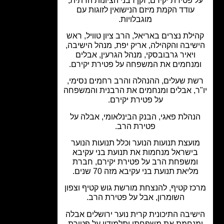
 פטירת יקירם, זקן רבני הציונות הדתית,
עודד הקמת מיזם הנישואין לזוגות עם
מוגבלויות.
ילת נצרים באריאל, הרב ציון טוויל, ראש
שיבה והקהילה, אריק יפת, מנהל הישיבה,
ויאיר גרבובסקי, מנהל הגרעין, אבלים
מנחמים את המשפחה על פטירת יקירם.
ת שעלים, ההנהלה והרב רחמים נסימי,
ר, אבלים ומנחמים את הרבנית והמשפחה
על פטירת יקירם.
נהלת פאגי, הבנק הבינלאומי, אבלה על
פטירת הרב.
ועצת תנועות הנוער וכלל תנועות הנוער
ישראל מנחמות את תנועת בני עקיבא
משפחת הרב על פטירת יקירם, חברת
ליאת תנועת בני עקיבא מזה 70 שנים.
ז קטיף, להנצחת מורשת גוש קטיף וצפון
השומרון, אבל על פטירת הרב.
שיבה התיכונית קרית נוער ירושלים אבלה
נחמת את משפחתו ותלמידיו על פטירת