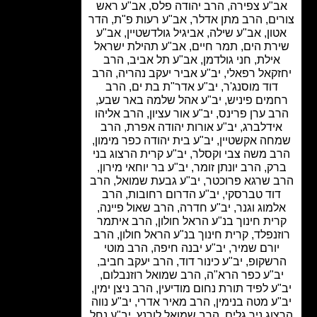
"ע צפירה, הרב יהודה פלס, אב"ע ראש
ים, הרב מתן אדלר, אב"ע רעות פ"ת, הדר
ון, אב"ע שילה, אביגיל גולדשטיין, אב"ע
רת הים, תמר חיים, אב"ע תהילת ישראל
אילת, חני גולדמן, אב"ע תל אביב, הרב
קאל רפאלי, יב"ע אביר יעקב נהריה, הרב
דוד מוסנג'ר, יב"ע אדר"ת בת ים, הרב
מים פיניש, יב"ע אהל שלמה באר שבע,
ב ערן פרינס, יב"ע אור עציון, הרב אליהו
ידלברג, יב"ע אורות יהודה אפרת, הרב
ה אקשטיין, יב"ע בית יהודה כפר מימון,
ב משה צבי וקסלר, יב"ע קרית הרצוג בני
ק, הרב יונתן זומר, יב"ע בר יוחאי מירון,
 שרגא פרוכטר, יב"ע גבעת שמואל, הרב
וד טברסקי, יב"ע הדרום רחובות, הרב
מוג וגנר, יב"ע חדרה, הרב שאול פיינה,
ית חינוך בנ"ע הראל חולון, הרב איתמר
זנפלד, קרית חינוך בנ"ע הראל חולון, הרב
יורם שמיר, יב"ע יבנה חיפה, הרב מוטי
שקופ, יב"ע כינור דוד, הרב יעקב חביב,
ב"ע כפר הרא"ה, הרב שמואל רוזנבלום,
ע לפיד תורת נחום מודיעין, הרב ניצן ימין,
ע מטה בנימין, הרב מאיר אדרי, יב"ע נווה
וג ניר גלים, הרב שמואל לורנץ, יב"ע נחל