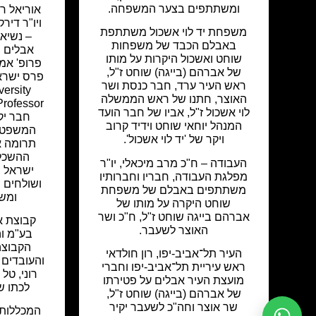
ומשתתפים בצער המשפחה.
אוריאל רי
ויו"ר דירק
משפחת יד לוי אשכול משתתפת
– נשיא,
באבלם הכבד של משפחות
אבלים ו
שוחט ואשכול היקרות על מותו
פרופ' אמנו
של אברהם (בייגה) שוחט ז"ל,
פרס ישראל
ראש העיר ערד, חבר כנסת ושר
versity
האוצר, חתנו של ראש הממשלה
לוי אשכול ז"ל, אביו של חבר הועד
חבר יק
המנהל יוחאי שוחט וידיד קרוב
המשפט ה
ויקר של 'יד לוי אשכול'.
תרומה א
ההשכלה
העבודה – ח"כ מרב מיכאלי, יו"ר
ישראל ו
מפלגת העבודה, חבריו וחברותיו
ושולחים ת
משתתפים באבלם של משפחת
ומשפ
שוחט היקרה על מותו של
אברהם בייגה שוחט ז"ל, ח"כ ושר
קבוצת אה
האוצר לשעבר.
בע"מ וה
הקבוצה,
העיר תל־אביב-יפו, רון חולדאי
והעובדים
ראש עיריית תל־אביב-יפו וחברי
רוני, טל
מועצת העיר אבלים על פטירתו
לכתו של
של אברהם (בייגה) שוחט ז"ל,
שר אוצר וחה"כ לשעבר יקיר
המכללות 