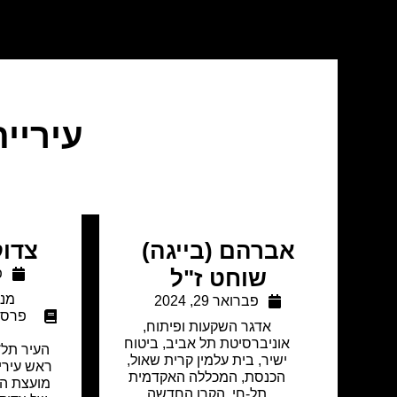
עיריי
אברהם (בייגה)
צדוק
שוחט ז"ל
פ
מנו
פברואר 29, 2024
פרסו
אדגר השקעות ופיתוח
,
אוניברסיטת תל אביב
,
ביטוח
העיר תל־א
ישיר
,
בית עלמין קרית שאול
,
ראש עיריי
הכנסת
,
המכללה האקדמית
מועצת הע
תל-חי
,
הקרן החדשה