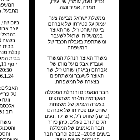
נכדיו: נועה, עומרי, שי, עידו,
המשפחה
תמרה, אמיר ונגה.
מהבעל, ה
ממשלת ישראל מביעה צער
עמוק על פטירתו של אברהם
יוצב ארונ
בייגה שוחט ז"ל, שר האוצר
בהרצליה
בממשלות ישראל לשעבר
ומשתתפת באבלה הכבד של
בבית ה
המשפחה.
קבלת מנחמ
משרד האוצר הנהלת המשרד
בבית המש
ועובדיו אבלים על מותו של
י
אברהם (בייגה) שוחט ז"ל, שר
האוצר לשעבר ומשתתפים
בצערה של המשפחה.
האבלים: ר
חבר הנאמנים והנהלת המכללה
טל פרייס 
האקדמית תל-חי משתתפים
זוגה 
בצערה העמוק של משפחת
אלכסנדר,
שוחט עם פטירתו של אברהם
רובינשט
(בייגה) שוחט ז"ל, איש יקר, נעים
הליכות ורב פעלים, כיהן כיו"ר
משרד 
חבר הנאמנים של המכללה
והטכנול
בשנים 2008– 2012 וכחבר חבר
והספו
הנאמנים משנת 2007.
ומשתתפי