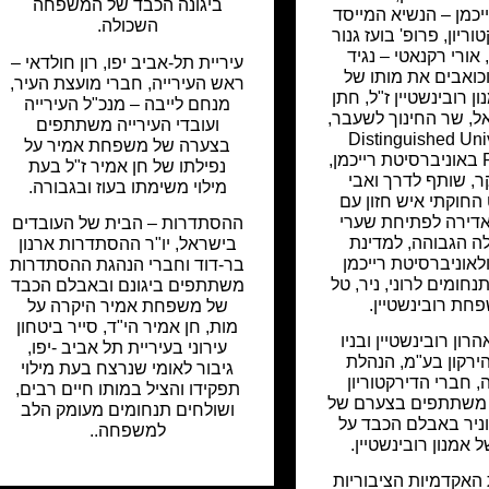
ביגונה הכבד של המשפחה
יכמן – הנשיא המייסד
השכולה.
טוריון, פרופ' בועז גנור
 אורי רקנאטי – נגיד
עיריית תל-אביב יפו, רון חולדאי –
כואבים את מותו של
ראש העירייה, חברי מועצת העיר,
ן רובינשטיין ז"ל, חתן
מנחם לייבה – מנכ"ל העירייה
, שר החינוך לשעבר,
ועובדי העירייה משתתפים
Distinguished Uni
בצערה של משפחת אמיר על
Professor באוניברסיטת רייכמן,
נפילתו של חן אמיר ז"ל בעת
ר, שותף לדרך ואבי
מילוי משימתו בעוז ובגבורה.
חוקתי איש חזון עם
דירה לפתיחת שערי
ההסתדרות – הבית של העובדים
 הגבוהה, למדינת
בישראל, יו"ר ההסתדרות ארנון
לאוניברסיטת רייכמן
בר-דוד וחברי הנהגת ההסתדרות
נחומים לרוני, ניר, טל
משתתפים ביגונם ובאבלם הכבד
חת רובינשטיין.
של משפחת אמיר היקרה על
מות, חן אמיר הי"ד, סייר ביטחון
רון רובינשטיין ובניו
עירוני בעיריית תל אביב -יפו,
ירקון בע"מ, הנהלת
גיבור לאומי שנרצח בעת מילוי
 חברי הדירקטוריון
תפקידו והציל במותו חיים רבים,
 משתתפים בצערם של
ושולחים תנחומים מעומק הלב
 וניר באבלם הכבד על
למשפחה..
 אמנון רובינשטיין.
האקדמיות הציבוריות