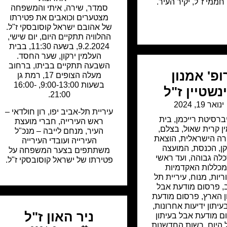
חממי ז"ל, יקיר העיר.
סמדר, שירה, איתי והמשפחה
מצטערים וכואבים את פטירתו
של אהובם ישראל קוסובסקי ז"ל.
ההלוויה תתקיים היום, יום שישי,
9.2.2024, בשעה 11:30, בבית
העלמין ירקון, שער החסד.
השבעה תתקיים בביתו, ברחוב
פ' אמנון
מעלה הצופים 17, רמת גן
בשעות 9:00-13:00, 16:00-
נשטיין ז"ל
21:00.
ינואר 19, 2024
עיריית תל-אביב יפו, רון חולדאי –
ברסיטת רייכמן
,
בית
ראש העירייה, חברי מועצת
ן קרית שאול
,
בצלם
,
העיר, מנחם לייבה – מנכ"ל
רה הישראלית
,
הוצאת
העירייה ועובדי העירייה
ן
,
הכנסת
,
המועצה
משתתפים בצער המשפחה על
לה גבוהה
,
ועד ראשי
פטירתו של ישראל קוסובסקי ז"ל.
כללות האקדמיות
ריות
,
מנוח
,
עיריית תל
,
פרסום מודעת אבל
ן הארץ
,
פרסום מודעת
עיתון ידיעות אחרונות
,
ניר האון ז"ל
ם מודעת אבל בעיתון
 היום
,
רשות החדשנות