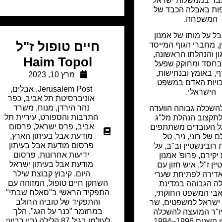
בר בממשלות ישראל
ת באבלה הכבד של
המשפחה.
ל על מותו של אמנון
חיים טופול ז"ל
ן, מחברי הגוף המייסד
ן והנהלתו הראשונה,
Haim Topol
בחסד ומחוקק שפעל
, באומץ ובנחישות,
מרץ 10, 2023
זכויות האדם במשפט
Jerusalem Post
,
אבלים
,
הישראלי.
אוניברסיטת תל אביב
,
כפר
נהר הירדן
,
מנוח
,
משרד
השכלה גבוהה הוועדה
התרבות והספורט
,
עיריית תל
ולתקצוב הנהלת מל"ג
אביב
,
פרס ישראל
,
פרסום
גל העובדים משתתפים
מודעת אבל בעיתון הארץ
,
 של רוני, ניר, טל
פרסום מודעת אבל בעיתון
ובינשטיין וב"ב, על
ידיעות אחרונות
,
פרסום
יקירם, פרופ' אמנון
מודעת אבל בעיתון ישראל
יין ז"ל, איש חזון עם
היום
,
קיבוץ קבוצת שילר
דירה לפתיחת שערי
השחקן חיים טופול, המזוהה עם
ה הגבוהה במדינת
התפקיד הראשי ב"סאלח שבתי"
אבי המשפט החוקתי,
והתפקיד של טוביה החולב
ישראל למשפטים, שר
במחזמר "כנר על הגג", הלך
יו"ר המועצה להשכלה
לעולמו בגיל 87 הלילה (בין רביעי
ים 1996–1994.