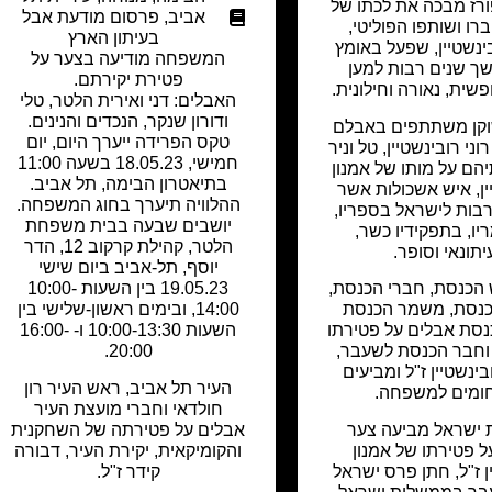
רז מבכה את לכתו של
אביב
,
פרסום מודעת אבל
ברו ושותפו הפוליטי,
בעיתון הארץ
ינשטיין, שפעל באומץ
המשפחה מודיעה בצער על
ך שנים רבות למען
פטירת יקירתם.
שית, נאורה וחילונית.
האבלים: דני ואירית הלטר, טלי
ודורון שנקר, הנכדים והנינים.
וקן משתתפים באבלם
טקס הפרידה ייערך היום, יום
ני רובינשטיין, טל וניר
חמישי, 18.05.23 בשעה 11:00
הם על מותו של אמנון
בתיאטרון הבימה, תל אביב.
ין, איש אשכולות אשר
ההלוויה תיערך בחוג המשפחה.
בות לישראל בספריו,
יושבים שבעה בבית משפחת
ו, בתפקידיו כשר,
הלטר, קהילת קרקוב 12, הדר
יתונאי וסופר.
יוסף, תל-אביב ביום שישי
הכנסת, חברי הכנסת,
19.05.23 בין השעות 10:00-
כנסת, משמר הכנסת
14:00, ובימים ראשון-שלישי בין
נסת אבלים על פטירתו
השעות 10:00-13:30 ו- 16:00-
וחבר הכנסת לשעבר,
20:00.
בינשטיין ז"ל ומביעים
העיר תל אביב, ראש העיר רון
ומים למשפחה.
חולדאי וחברי מועצת העיר
ישראל מביעה צער
אבלים על פטירתה של השחקנית
ל פטירתו של אמנון
והקומיקאית, יקירת העיר, דבורה
ן ז"ל, חתן פרס ישראל
קידר ז"ל.