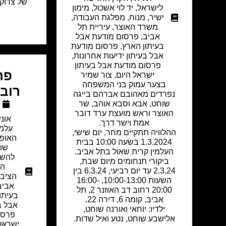
של צדוק 
לישראל
,
יד לוי אשכול
,
מימון
ישיר
,
מנוח
,
מפלגת העבודה
,
משרד האוצר
,
עיריית תל
אביב
,
פרסום מודעת אבל
בעיתון הארץ
,
פרסום מודעת
אבל בעיתון ידיעות אחרונות
,
פרסום מודעת אבל בעיתון
פרו
ישראל היום
,
צור שמיר
בצער עמוק בני המשפחה
רובי
נפרדים מאהובם אברהם בייגה
שוחט, אבא וסבא אוהב, שר
האוצר וראש מועצת ערד דובר
אוני
אמת וישר דרך.
עלמי
ההלוויה תתקיים מחר, יום שישי,
האופ
1.3.2024 בשעה 10:00 בבית
שוק
העלמין קרית שאול בתל אביב.
להשכ
ביקורי תנחומים מיום שבת,
המ
2.3.24 עד יום רביעי, 6.3.24 בין
הציבו
השעות 10:00-13:00, 16:00-
אביב
20:00 רחוב דב האוזנר 2, תל
בעיתו
אביב, קומה 6, דירה 22.
אבל ב
ילדיו: יוחאי ואורנה שוחט,
פרסו
אלישבע שוחט, נטע ואיל שדות.
ישראל