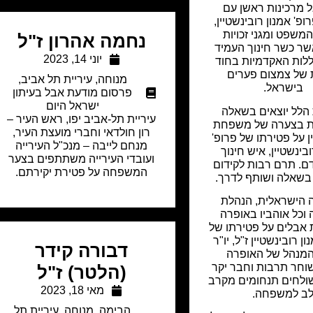
 מרכינות ראשן עם
פ' אמנון רובינשטיין,
משפט ומגני זכויות
נחמה אהרון ז"ל
ר כשר חינוך העמיד
יוני 14, 2023
לות האקדמיות בחוד
 של צמצום פערים
מנוחה
,
עיריית תל אביב
,
בישראל.
פרסום מודעת אבל בעיתון
ישראל היום
הלל יוצאים בשאלה
עיריית תל-אביב יפו, ראש העיר –
בצערה של משפחת
רון חולדאי וחברי מועצת העיר,
ן על פטירתו של פרופ'
מנחם לייבה – מנכ"ל העירייה
בינשטיין, איש חינוך
ועובדי העירייה משתתפים בצער
דם. תרם רבות לקידום
המשפחה על פטירת יקירתם.
בשאלה ושותף לדרך.
 הישראלית, הנהלת
וכל אוהביו באופרה
אבלים על פטירתו של
ן רובינשטיין ז"ל, יו"ר
דבורה קידר
המנהל של האופרה
וחר תרבות וחבר יקר
(הלטר) ז"ל
ולחים תנחומים מקרב
מאי 18, 2023
ב למשפחה.
הבימה
,
מנוחה
,
עיריית תל