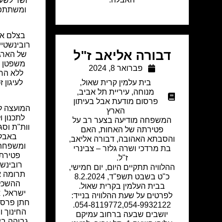
ושר לשע
ומשתתפו
בצלם אב
רובינשטיי
דבורה אליאב ז"ל
של הארגו
משפטן 
פברואר 8, 2024
ללא הרף
בית עלמין קרית שאול
,
לעיגון 
מנוחה
,
עיריית תל אביב
,
פרסום מודעת אבל בעיתון
המועצה ל
הארץ
לתכנון 
המשפחה מודיעה בצער רב על
וות"ת וס
פטירתה של האחות, האם
באבלם
והסבתא האהובה, דבורה אליאב,
ומשפחת ר
בת מרדכי ושרה גלזר – צבינרי
פטירת 
ז"ל.
רובינשט
ההלוויה תתקיים היום, יום חמישי,
תרומה א
כ"ט בשבט תשפ"ד, 8.2.2024
ההשכל
בבית העלמין בקרית שאול.
ישראל, 
לפרטים על שעת ההלוויה בנייד:
חתן פרס 
054-8119772,054-9932122.
החינוך ו
יושבים שבעה ברחוב עמיקם
גבוהה בין השנ