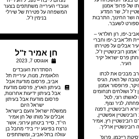
מנחם לייבה – מנכ"ל העירייה
ו של פרופ' אמנון
ועובדי העירייה משתתפים בצער
טיין ז"ל, שר המדע
המשפחה על פטירת של שירלי
ה ושר החינוך, התרבות
בנימין ז"ל.
ספורט לשעבר.
ביב-יפו, רון חולדאי –
ת תל־אביב-יפו וחברי
יר אבלים על פטירתו
חן אמיר ז"ל
אמנון רובינשטיין ז"ל,
חתן פרס ישראל יקיר
אוגוסט 7, 2023
העיר.
הסתדרות העובדים
ב מבכים את לכתו
הלאומית
,
מנוח
,
עיריית תל
ובה של האח, הגיס
אביב
,
פרסום מודעת אבל
יקר, פרופסור אמנון
בעיתון הארץ
,
פרסום מודעת
ן ז"ל ושולחים תנחומים
אבל בעיתון ידיעות אחרונות
,
 לאשתו רוני, לטל
פרסום מודעת אבל בעיתון
חתה, לניר וצוף.
ישראל היום
יורא רובינשטיין, דפנה
ממשלת ישראל והעם בישראל
 רובינשטיין אפשטיין,
אבלים על מותו של חן אמיר
 רובינשטיין רץ, אמיר
הי"ד, סייר ביטחון עירוני, אשר
ה רובינשטיין ארליך.
נרצח בפיגוע ירי בידי מחבל בן
עוולה בתל-אביב, ומשתתפים
סיטת רייכמן, פרופ'