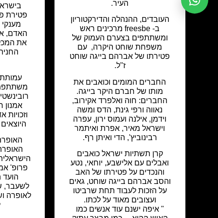
העיר.
בישראל
פטירת פרו
העובדים, ההנהלה והדירקטוריון
מענקי ה
ב- freesbe מרכינים ראש
האדם, אש
ומשתתפים בצערם העמוק של
את המכל
משפחת שוחט היקרה, עם
החנית
פטירתו של אברהם בייגה שוחט
ז"ל.
עמותת 
החברים המומים וכואבים את
משתתפת 
מותו של חברם היקר בייגה.
רובינשטיי
החברים: חוה ואלפרד אקירוב,
אמנון רו
נאווה ורפי גינת, הדס ומשה
וזכויות א
וידמן, אילנה ועמוס ירון, עפרה
היוצאים 
וישראל מאיר, אפרת ואיתמר
רבינוביץ', הדי ואיתן רף.
האופרה
האופרה 
קרן תשתיות ישראל כואבים
הישראלית 
ואבלים עם אלישבע, יוחאי, נטע
פרופ' אמנו
והנכדים על פטירתו של האב
הועד 
והסב אברהם בייגה שוחט, גאים
לשעבר, ש
על הזכות לעבוד תחת שרביטו
לאופרה וש
ועצובים מאוד על לכתו.
ל
" איפה ישנם עוד אנשים כמו