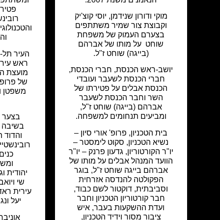
פטירת
מוקי ודורון שנידמן, יוסי קוצ'יק
רובינש
וקבוצת צור שמיר משתתפים
והטכנולוגי
בצערם העמוק של משפחת
וה
שוחט על מותו של אברהם
(בייגה) שוחט ז"ל.
העיר תל-א
ראש עיריי
יושב-ראש הכנסת, חברי הכנסת,
מועצת הע
חברי הכנסת לשעבר ועובדי
של פרופ' 
הכנסת אבלים על פטירתו של
משפטן ו
השר וחבר הכנסת לשעבר
אברהם (בייגה) שוחט ז"ל,
ומביעים תנחומים למשפחה.
בצער ר
בשיבה ט
בית הטכניון, פרופ' אורי סיון –
והדוד ה
נשיא הטכניון, סקוט לימסטר –
רובינשטיי
יו"ר הקורטוריון, גדעון פרנק – יו"ר
כנים
הוועד המנהל אבלים על מותו של
ומשפ
אברהם בייגה שוחט ז"ל, בוגר
יהודית וג
הפקולטה להנדסה אזרחית
שי ויואב
וסביבתית, דוקטור לשם כבוד,
עירית ראדם
חבר קורטוריון הטכניון וחבר
יעל ונג
ועדת ההשקעות בעבר, איש
ציבור מסור וידיד הטכניון,
אוניבר