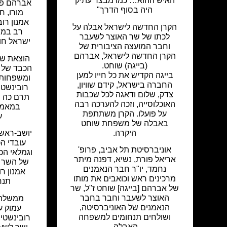
האיש ההוא… כמו מבצר עתיק
אברהם פו
היה בסוף הדרך"
מורו, ח
אמנון רוב
הקרן החדשה לישראל אבלה על
רב במש
לכתו של שר האוצר לשעבר
ישראל חופ
וחבר המועצה הציבורית של
הקרן החדשה לישראל, אברהם
הוצאת ש
(בייגה) שוחט.
הכבד של רו
בייגה הקדיש את כל חייו למען
ומשפחותי
החברה בישראל, קידם שוויון,
רובינשטי
צדק, שלום ודאגה לכל שכבות
תרם כה ר
האוכלוסייה, וזכה להערכה רבה
במאמרי
על פועלו. הקרן משתתפת
ע
באבלה של משפחת שוחט
היקרה.
יושב-ראש 
עובדי ה
אוניברסיטת תל אביב, פרופ'
וגמלאי הכ
אריאל פורת, נשיא, דפנה מיתר
של השר 
נחמד, יו"ר חבר הנאמנים
אמנון רו
מרכינים ראש וכואבים את מותו
תנח
של אברהם [בייגה] שוחט ז"ל, שר
האוצר לשעבר וחבר בחבר
ממשלת 
הנאמנים של האוניברסיטה,
עמוק ע
ושולחים תנחומים למשפחה
רובינשטיי
האבלה.