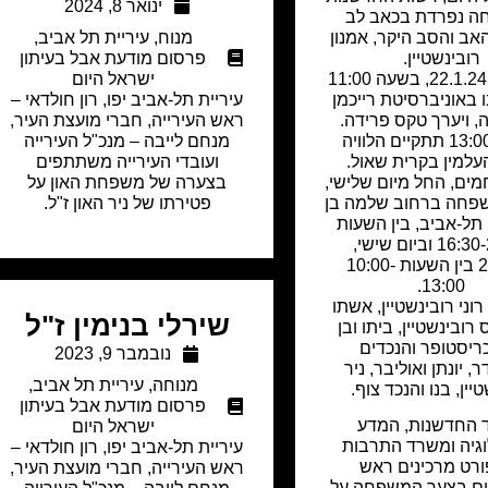
ינואר 8, 2024
 נפרדת בכאב לב
אב והסב היקר, אמנון
מנוח
,
עיריית תל אביב
,
רובינשטיין.
פרסום מודעת אבל בעיתון
ביום שני, 22.1.24, בשעה 11:00
ישראל היום
ו באוניברסיטת רייכמן
עיריית תל-אביב יפו, רון חולדאי –
, ויערך טקס פרידה.
ראש העירייה, חברי מועצת העיר,
בשעה 13:00 תתקיים הלוויה
מנחם לייבה – מנכ"ל העירייה
עלמין בקרית שאול.
ועובדי העירייה משתתפים
ים, החל מיום שלישי,
בצערה של משפחת האון על
פחה ברחוב שלמה בן
פטירתו של ניר האון ז"ל.
וסף 11, תל-אביב, בין השעות
16:30-20:30 וביום שישי,
26.1.24 בין השעות 10:00-
13:00.
וני רובינשטיין, אשתו
שירלי בנימין ז"ל
רובינשטיין, ביתו ובן
כריסטופר והנכדים
נובמבר 9, 2023
 יונתן ואוליבר, ניר
מנוחה
,
עיריית תל אביב
,
יין, בנו והנכד צוף.
פרסום מודעת אבל בעיתון
החדשנות, המדע
ישראל היום
וגיה ומשרד התרבות
עיריית תל-אביב יפו, רון חולדאי –
רט מרכינים ראש
ראש העירייה, חברי מועצת העיר,
ם בצער המשפחה על