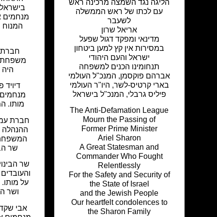
הליגה נגד השמצה מרכינה ראש
בישראל, 
עם לכתו של ראש הממשלה
מנחמים א
לשעבר
המנוח ה
אריאל שרון
מדינאי ומפקד דגול שפעל
במסירות אין קץ למען ביטחון
חברת 
ישראל והעם היהודי
משפחת ב
תנחומינו הכנים למשפחה
היה 
אברהם פוקסמן, המנכ"ל העולמי
בארי קרטיס-לשר, היו"ר העולמי
דיויד 
פיליס גרבלי, המנכ"ל בישראל
מנחמים 
מותו. ה
The Anti-Defamation League
Mourn the Passing of
חברת עמי
Former Prime Minister
ההנהלה ו
Ariel Sharon
המשפחה ע
A Great Statesman and
שר הבי
Commander Who Fought
שר הבינוי
Relentlessly
והעובדים
For the Safety and Security of
על מותו.
the State of Israel
ושר הב
and the Jewish People
Our heartfelt condolences to
אבי שקד 
the Sharon Family