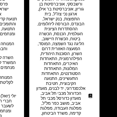
ורשבסקי
,
אוניברסיטת בן
פרסו
גוריון
,
אוניברסיטת בר אילן
,
ישראל
ארגון נכי צה”ל
,
בית
א
התפוצות
,
בנק ישראל
,
תנועת קדי
הבונדס
,
הבורסה ליהלומים
,
והתומכים,
ההסתדרות הציונית
התנועה, 
העולמית
,
הכנסת
,
הכשרה
ומנחמים
ביטוח
,
הכשרת היישוב
,
הליגה נגד השמצה
,
המוסד
,
המנוחה 
המועצה האזורית דרום
וחבר
השרון
,
הסוכנות היהודית
,
השרה לק
הפילהרמונית
,
התאחדות
המשרד לק
האיכרים
,
התאחדות
מנחמים 
המלונות
,
התאחדות
הסטודנטים
,
התאחדות
המנוחה 
התעשיינים
,
התנועה
הקיבוצית
,
חטיבת
אלכסנדרוני
,
יד לבנים
,
מועדון
הכדורגל מכבי תל אביב
,
יולי (יואל
מועדון כדורסל מכבי תל
חברי ה
אביב
,
מושב כפר מל”ל
,
לשעבר ו
מפלגת העבודה
,
מפלגת
ומנחמי
קדימה
,
משרד הביטחון
,
פ