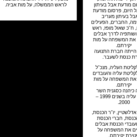
ם מודעת אבל בעיתון
לראש הממשלה, על מות אביה.
 היום
,
פרסום מודעת
בל בעיתון מעריב
מה, החברים, הפעילים
 ח"כ שאול מופז, ראש
ושותפיה לדרך אבלים
 את המשפחה על מות
יקירתם.
הייתה חברת התנועה
ת כנסת לשעבר.
ליטת העליה, מנכ"ל
ליטת עליה והעובדים
את המשפחה על מות
יקירתם.
כיהנה כסגנית השר
לקליטת עליה בשנים 1999 –
2000.
) אדלשטיין, יו"ר הכנסת,
כנסת, חברי הכנסת
עובדי הכנסת אבלים
ם את המשפחה על
טירת יקירתם.