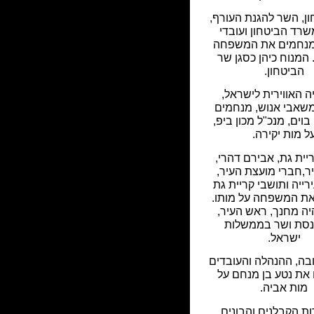
ן, השר להגנת העורף,
שרד הביטחון ועובדי
נחמים את המשפחה
 המנוח כיהן כסגן שר
הביטחון.
 האווירית לישראל,
שאבי אנוש, מנחמים
וים, מנכ"ל מכון ביפ,
ל מות יקירה.
ריית גת, אבירם דהרי,
ר,חברי מועצת העיר,
רייה ותושבי קריית גת
ת המשפחה על מותו.
יה מחנך, ראש העיר,
נסת ושר בממשלות
ישראל.
בה, ההנהלה והעובדים
את נטע בן מנחם על
מות אביה.
 הקבלנים והבונים