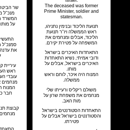
Israel.
The deceased was former
שר הביטחו
Prime Minister, soldier and
מנכ"ל מ
statesman.
המשרד מ
על מותו.
תנועת הליכוד ובנימין נתניהו,
ראש הממשלה ויו"ר תנועת
הליכוד, אבלים ומנחמים את
התעשייה
המשפחה על פטירת יקירם.
סמנכ"ל מ
את עדנה ב
התאחדות האיכרים בישראל
ע
ודובי אמיתי, נשיא התאחדות
האיכרים בישראל, אבלים על
עיריית ק
מותו.
ראש העי
המנוח היה איכר, לוחם וראש
עובדי העי
ממשלה.
מנחמים א
המנוח ה
משולם ריקליס ורעייתו שלי
חבר כ
מנחמים את משפחת שרון על
מות האב.
קבוצת תנו
התאחדות הסטודנטים בישראל
מנחמים 
והסטודנטים בישראל אבלים על
פטירתו.
התאחדות