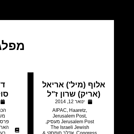
מפלג
אלוף (מיל') אריאל
ד"
(אריק) שרון ז"ל
סול
ינואר 12, 2014
,
Haaretz
,
AIPAC
הכנ
,
Jerusalem Post
מש
Jerusalem Post מעסיק
,
פרסו
The Israeli Jewish
הארץ
Congress
,
אדלר חומסקי &
בעי