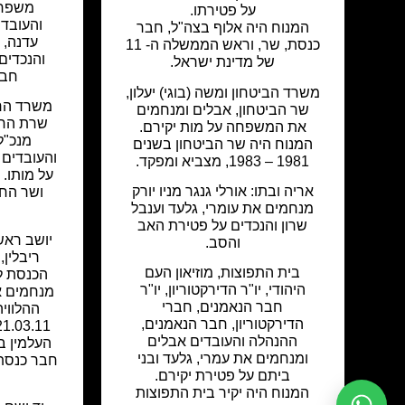
משפחת
על פטירתו.
והעובדי
המנוח היה אלוף בצה"ל, חבר
עדנה, נ
כנסת, שר, וראש הממשלה ה- 11
והנכדים 
של מדינת ישראל.
חבר
משרד הביטחון ומשה (בוגי) יעלון,
משרד החק
שר הביטחון, אבלים ומנחמים
שרת החק
את המשפחה על מות יקירם.
מנכ"ל
המנוח היה שר הביטחון בשנים
והעובדים
1981 – 1983, מצביא ומפקד.
על מותו.
אריה ובתו: אורלי גנגר מניו יורק
ושר החק
מנחמים את עומרי, גלעד וענבל
שרון והנכדים על פטירת האב
יושב ראש 
והסב.
ריבלין,
בית התפוצות, מוזיאון העם
הכנסת ל
היהודי, יו"ר הדירקטוריון, יו"ר
מנחמים א
חבר הנאמנים, חברי
ההלוויה
הדירקטוריון, חבר הנאמנים,
ההנהלה והעובדים אבלים
העלמין ב
ומנחמים את עמרי, גלעד ובני
ביתם על פטירת יקירם.
המנוח היה יקיר בית התפוצות