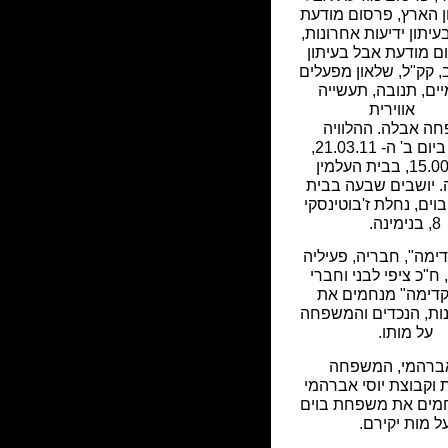
ן הארץ
,
פרסום מודעת
עיתון ידיעות אחרונות
,
ם מודעת אבל בעיתון
,
קק"ל
,
שלאון מפעלים
יים
,
תנובה
,
תעשייה
אווירית
ה אבלה. ההלוויה
תתקיים ביום ב' ה- 21.03.11,
בשעה 15.00, בבית העלמין
. יושבים שבעה בבית
ים, נחלת ז'בוטינסקי
8, בנימינה.
ימה", חבריה, פעיליה
 ח"כ ציפי לבני וחברי
קדימה" מנחמים את
ות, הנכדים והמשפחה
על מותו.
אברהמי, המשפחה
וקבוצת יוסי אברהמי
מים את משפחת בוים
ל מות יקירם.