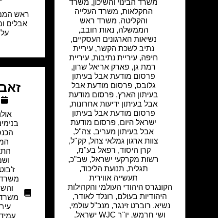
משרד הבינוי והשיכון
,
משרד
החקלאות
,
משרד העלייה
ראש הממ
והקליטה
,
משרד ראש
אבלים ו
הממשלה
,
נאות חובב
,
על 
נשיאות הארגונים העסקיים
,
נתיב לשכת הקשר
,
עיריית
חיפה
,
עיריית נתיבות
,
עיריית
רמת גן
,
פארק אריאל שרון
,
פרסום מודעת אבל בעיתון
זאבי
גלובס
,
פרסום מודעת אבל
בעיתון הארץ
,
פרסום מודעת
אבל בעיתון ידיעות אחרונות
,
פרסום מודעת אבל בעיתון
אולנ
ישראל היום
,
פרסום מודעת
בנימינ
אבל בעיתון מעריב
,
צה"ל
,
הכנ
צוות ארגון גמלאי צהל
,
קק"ל
,
המש
קרן היסוד
,
רפאל בע"מ
,
התא
רשות מקרקעי ישראל
,
שב"כ
,
ושם
תגלית
,
תנועת הליכוד
,
ז'בוט
תעשייה אווירית
משרד 
הקונגרס היהודי העולמי והקהילות
והשיכ
היהודיות בעולם, רונלד לאודר,
משרד 
נשיא, רוברט זינגר, מנכ"ל עולמי,
עירי
ושי חרמש, יו"ר WJC ישראל,
עמיד