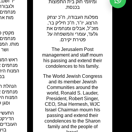
יד ושם,
ומיוזמי חוק בית התפוצות
ולגבורה
בכנסת.
מנחמים 
מפלגת העבודה, ח"כ יצחק
מות אח
הרצוג, יו"ר, ח"כ חיליק בר,
מזכ"ל, אבלים ומנחמים את
מקסין פ
גלעד, עומרי והמשפחה על
מנחמים 
פטירת יקירם.
מותו. המנ
The Jerusalem Post
ושר 
management and staff mourn
ראש הממ
his passing and extend their
מנחמים א
condolences to his family.
המנוח היה
The World Jewish Congress
במ
and its member Jewish
הנהלת חב
Communities around the
מנחמים א
world, Ronald S. Lauder,
המנוח הי
President, Robert Singer,
וסגן 
CEO, Shai Hermesh, WJC
Israel Chairman mourn his
התעשייה
passing and extend their
הדירקטו
condolences to the Sharon
העובדים
family and the people of
בוים