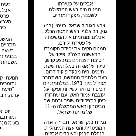
אבלים על פטירתו.
בעיתו
המנוח היה ראש הממשלה
אבל ב
לשעבר, מפקד ומנהיג.
פרסו
מעריב
צבא הגנה לישראל, בנימין (בני)
כימ
גנץ, רב אלוף, ראש המטה הכללי,
אבלים ומנחמים את המשפחה
המשפח
על פטירת יקירם.
המנוח הקים את יחידת הקומנדו
הראשונה בצה"ל, פיקד על
בבנימינה
חטיבת הצנחנים במבצע קדש,
משפחת בו
פיקד על אוגדה במלחמת ששת
הימים, היה מפקד פיקוד דרום
בעת מלחמת ההתשה, השתחרר
תנועת "קד
מצה"ל ביוני 1973. במלחמת יום
ותומכיה,
הכיפורים חזר לשירות ופיקד על
"סיעת 
עוצבת עמוד האש. עם שחרורו
עדנה, הבנ
כיהן בתפקידים שונים ובהם שר
הביטחון וראש הממשלה ה- 11
יוסי 
של מדינת ישראל.
המורחבת 
נגידת בנק ישראל, חברי הוועדה
בע"מ מנח
המוניטרית והמועצה המינהלית,
ע
הנהלת הבנק והעובדים אבלים