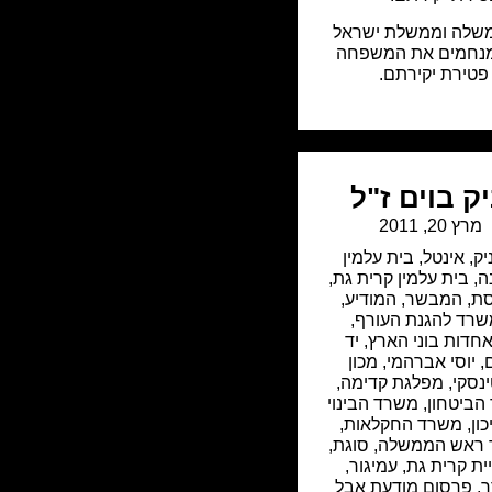
שלה וממשלת ישראל
מנחמים את המשפחה
פטירת יקירתם.
ק בוים ז"ל
מרץ 20, 2011
יק
,
אינטל
,
בית עלמין
ה
,
בית עלמין קרית גת
,
סת
,
המבשר
,
המודיע
,
רד להגנת העורף
,
חדות בוני הארץ
,
יד
,
יוסי אברהמי
,
מכון
ינסקי
,
מפלגת קדימה
,
הביטחון
,
משרד הבינוי
ון
,
משרד החקלאות
,
ראש הממשלה
,
סוגת
,
ית קרית גת
,
עמיגור
,
ר
,
פרסום מודעת אבל