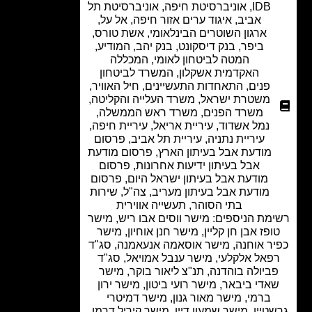
IDB
,
אוניברסיטת חיפה
,
אוניברסיטת תל
אביב
,
איגוד ערים אזור חיפה
,
אל על
,
ארגון השוטרים הבינלאומי
,
אשת טורס
,
ביפר
,
בנק דיסקונט
,
בנק יהב
,
המודיע
,
המטה לביטחון לאומי
,
המכללה
האקדמית אשקלון
,
המשרד לביטחון
פנים
,
התאחדות התעשיינים
,
חיל האוויר
,
משטרת ישראל
,
משרד העלייה והקליטה
,
משרד הפנים
,
משרד ראש הממשלה
,
נמל אשדוד
,
עיריית אריאל
,
עיריית חיפה
,
עיריית נתניה
,
עיריית תל אביב
,
פרסום
מודעת אבל בעיתון הארץ
,
פרסום מודעת
אבל בעיתון ידיעות אחרונות
,
פרסום
מודעת אבל בעיתון ישראל היום
,
פרסום
מודעת אבל בעיתון מעריב
,
צה"ל
,
שירות
בתי הסוהר
,
תעשייה אווירית
מת הניספים: מישר ווסים אבו ריש, מישר
ופז אבן חן קליין, מישר חנן אוחיון, מישר
ר אוחנה, מישר אוסאמה אנעאמנה, סג"ד
פאל אלקלעי, מישר ענבל אמויאל, סג"ד
ביולה בוהדנה, תנ"צ ליאור בוקר, מישר
אדי ביבאר, מישר רועי ביטון, מישר ירון
ברמי, מישר מאור גנון, מישר דמיטרי
טיין, מישר שמעון דיין, מישר קיריל דרמן,