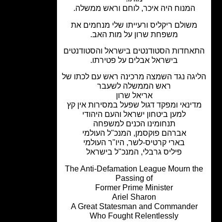
המנוח היה איכר, לוחם וראש ממשלה.
שולם ריקליס ורעייתו שלי מנחמים את
משפחת שרון על מות האב.
חדות הסטודנטים בישראל והסטודנטים
בישראל אבלים על פטירתו.
גה נגד השמצה מרכינה ראש עם לכתו של
ראש הממשלה לשעבר
אריאל שרון
ינאי ומפקד דגול שפעל במסירות אין קץ
למען ביטחון ישראל והעם היהודי
תנחומינו הכנים למשפחה
אברהם פוקסמן, המנכ"ל העולמי
בארי קרטיס-לשר, היו"ר העולמי
פיליס גרבלי, המנכ"ל בישראל
The Anti-Defamation League Mourn t
Passing of
Former Prime Minister
Ariel Sharon
A Great Statesman and Commande
Who Fought Relentlessly