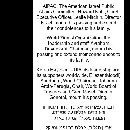
AIPAC, The American Israel Public
Affairs Committee, Howard Kohr, Chi
Executive Officer, Leslie Mirchin, Direc
Israel, mourn his passing and exten
their condolences to his family.
World Zionist Organization, the
leadership and staff, Avraham
Duvdevani, Chairman, mourn his
passing and extend their condolences
his family.
Keren Hayesod – UIA, its leadership 
its supporters worldwide, Eliezer (Moo
Sandberg, World Chairman, Johann
Arbib-Perugia, Chair, World Board o
Trustees and Gred Masel, Director
General, mourn his passing.
חברת פארק אריאל שרון, הדירקטוריון
והעובדים אבלים על פטירתו.
המנוח פעל להקמת הפארק.
ארגון תגלית, צ'רלס ברונפמן ומייקל