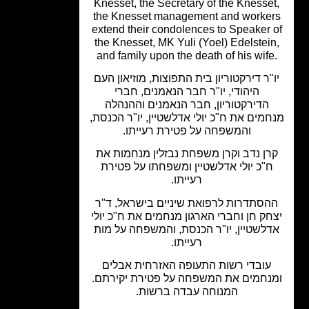
Knesset, the Secretary of the Knesse
the Knesset management and worke
extend their condolences to Speaker 
the Knesset, MK Yuli (Yoel) Edelstei
and family upon the death of his wife
"ר דירקטוריון בית התפוצות, מוזיאון העם
היהודי, יו"ר חבר הנאמנים, חברי
הדירקטוריון, חבר הנאמנים וההנהלה
מים את ח"כ יולי אדלשטיין, יו"ר הכנסת,
והמשפחה על פטירת רעייתו.
רן נדב וקרן משפחת נבזלין מנחמות את
ח"כ יולי אדלשטיין ומשפחתו על פטירת
רעייתו.
הסתדרות לרפואת שיניים בישראל, ד"ר
חק חן וחברי הארגון מנחמים את ח"כ יולי
לשטיין, יו"ר הכנסת, והמשפחה על מות
רעייתו.
עובדי רשות התעופה האזרחית אבלים
נחמים את המשפחה על פטירת יקירתם.
המנוחה עבדה ברשות.