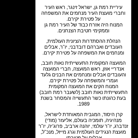
יריית רמת גן, ישראל זינגר, ראש העיר
ברי מועצת העיר מנחמים את המשפחה
על פטירת יקירם.
מנוח היה אזרח כבוד של העיר רמת גן
וממקימי חטיבת הצנחנים.
הנהלת ההסתדרות הציונית העולמית,
עובדים ואברהם דובדבני, יו"ר, אבלים
מנחמים את המשפחה על פטירת יקירם.
ועצה המקומית התעשייתית נאות חובב,
נדריי אוזן, ראש המועצה, חברי המועצה
עובדים אבלים ומנחמים את הבנים גלעד
ועמרי והמשפחה על פטירת יקירם.
המנוח הקים את המועצה המקומית
שייתית נאות חובב (לשעבר רמת חובב)
ת כהונתו כשר התעשייה והמסחר בשנת
1989.
רן היסוד, המגבית המאוחדת לישראל,
מנהיגיה, תומכיה בעולם, אליעזר (מודי)
רג, יו"ר עולמי, יוהנה ארביב, פרוג'יה, יו"ר
עצת הנגידים העולמית וגרג מייזל, מנכ"ל,
אבלים על פטירתו.