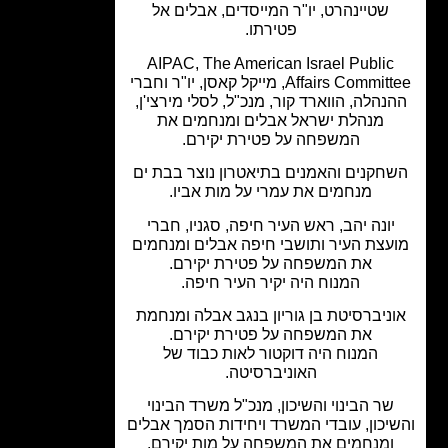
שטיינהרט, יו"ר המייסדים, אבלים אל
פטירתו.
AIPAC, The American Israel Public
Affairs Committee, מייקל קאסן, יו"ר וחברי
נהלה, הווארד קור, מנכ"ל, לסלי מירצי'ן,
מנהלת ישראל אבלים ומנחמים את
המשפחה על פטירת יקירם.
חקנים והאמנים בתיאטרון נוצר בבת ים
מנחמים את עמרי על מות אביו.
יונה יהב, ראש העיר חיפה, סגניו, חברי
עצת העיר ותושבי חיפה אבלים ומנחמים
את המשפחה על פטירת יקירם.
המנוח היה יקיר העיר חיפה.
ניברסיטת בן גוריון בנגב אבלה ומנחמת
את המשפחה על פטירת יקירם.
המנוח היה דוקטור לאות כבוד של
האוניברסיטה.
שר הבינוי והשיכון, מנכ"ל משרד הבינוי
יכון, עובדי המשרד ויחידות הסמך אבלים
ומנחמים את המשפחה על מות יקירם.