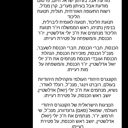
מודעת אבל בעיתון ישראל היום
,
פרסום
מודעת אבל בעיתון מעריב
,
קרן מנדל
,
רשות התעופה האזרחית
,
תגלית
,
תנועת
הליכוד
תנועת הליכוד, תנועה לאומית ליברלית,
נימין נתניהו, ראש הממשלה ויו"ר תנועת
יכוד מנחמים את ח"כ יולי אדלשטיין, יו"ר
הכנסת, והמשפחה על פטירת רעייתו.
סת, חברי הכנסת, חברי הכנסת לשעבר,
נכ"ל הכנסת, מזכירות הכנסת, הנהלת
נסת ועובדי הכנסת מנחמים את ח"כ יולי
אל אדלשטיין, יו"ר הכנסת, והמשפחה על
מות רעייתו.
ונגרס היהודי העולמי והקהילות היהודיות
ולם, רוברט זינגר, מנכ"ל, רונלד לאודר,
א, מנחמים את ח"כ יולי (יואל) אדלשטיין,
יושב ראש הכנסת, על פטירת רעייתו.
נציגות הישראלית של הקונגרס היהודי
ולמי, שמואל (סאם) גרונדוורג, מנכ"ל, שי
רמש, יו"ר, מנחמים את ח"כ יולי (יואל)
דלשטיין, יושב ראש הכנסת, על פטירת
רעייתו.