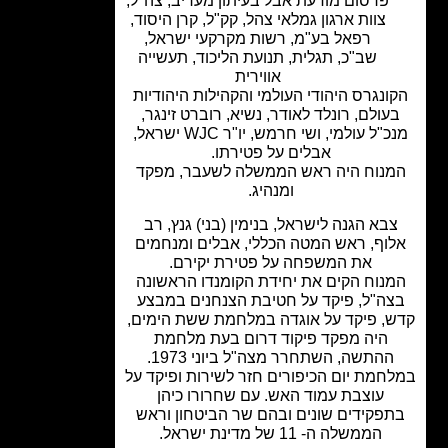
פרסום מודעת אבל בעיתון מעריב
,
צה"ל
,
צוות ארגון גמלאי צהל
,
קק"ל
,
קרן היסוד
,
רפאל בע"מ
,
רשות מקרקעי ישראל
,
שב"כ
,
תגלית
,
תנועת הליכוד
,
תעשייה
אווירית
ונגרס היהודי העולמי והקהילות היהודיות
עולם, רונלד לאודר, נשיא, רוברט זינגר,
מנכ"ל עולמי, ושי חרמש, יו"ר WJC ישראל,
אבלים על פטירתו.
נוח היה ראש הממשלה לשעבר, מפקד
ומנהיג.
בא הגנה לישראל, בנימין (בני) גנץ, רב
וף, ראש המטה הכללי, אבלים ומנחמים
את המשפחה על פטירת יקירם.
נוח הקים את יחידת הקומנדו הראשונה
ה"ל, פיקד על חטיבת הצנחנים במבצע
, פיקד על אוגדה במלחמת ששת הימים,
היה מפקד פיקוד דרום בעת מלחמת
ההתשה, השתחרר מצה"ל ביוני 1973.
חמת יום הכיפורים חזר לשירות ופיקד על
עוצבת עמוד האש. עם שחרורו כיהן
פקידים שונים ובהם שר הביטחון וראש
הממשלה ה- 11 של מדינת ישראל.