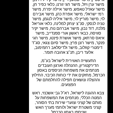
ר ערן ויזל, מישר חגי זורנו, כלאי כפיר חן,
ר עאדל טאפש, מישר איילה יפרח, מישר
י ישראלי, מישר אפרת כהן, מישר אבירם
, מישר מוריץ לוי, מישר איליה לנגמן, מישר
ה לנסקי, סנ"צ יצחק למלינה, כלאי אוריאל
ה, דוד נבון, מישר אברהם נוח, מישר יקיר
וויסה, כבאי ראשון אורי סמנדייב, מישר
ס סרחאן, מישר אושרת פינטו, מישר חגי
ר, מישר רונן פרץ, מישר סיום צגאי, סג"ד
מטרי קוזלוב, מישר ולדיסלאב רחמימוב,
אלעד ריבן, תנ"צ אהובה תומר.
התעשייה האווירית לישראל בע"מ,
הדירקטוריון, ההנהלה וארגון העובדים
מנחמים את משפחות הניספים באסון
מל, מחזקים את ידי כוחות הכיבוי, החילוץ
ההצלה ונושאים תפילה להחלמתם של
הפצועים.
 ההגנה לישראל, רא"ל גבי אשכנזי, ראש
מטה הכללי, מנחמים את המשפחות על
ותם של קציני וצוערי שירות בתי הסוהר,
ציני משטרת ישראל ולוחמי מערך האש
שניספו באסון הכרמל.