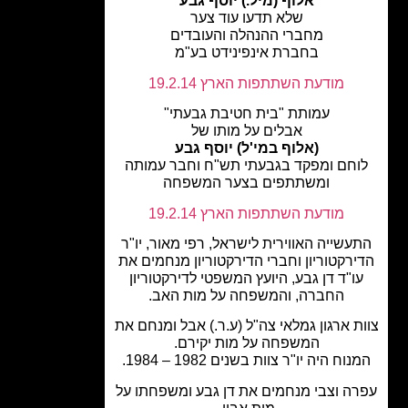
אלוף (מיל.) יוסף גבע
שלא תדעו עוד צער
מחברי ההנהלה והעובדים
בחברת אינפינידט בע"מ
מודעת השתתפות הארץ 19.2.14
עמותת "בית חטיבת גבעתי"
אבלים על מותו של
(אלוף במי'ל) יוסף גבע
וחם ומפקד בגבעתי תש"ח וחבר עמותה
ומשתתפים בצער המשפחה
מודעת השתתפות הארץ 19.2.14
עשייה האווירית לישראל, רפי מאור, יו"ר
רקטוריון וחברי הדירקטוריון מנחמים את
ו"ד דן גבע, היועץ המשפטי לדירקטוריון
החברה, והמשפחה על מות האב.
ת ארגון גמלאי צה"ל (ע.ר.) אבל ומנחם את
המשפחה על מות יקירם.
וח היה יו"ר צוות בשנים 1982 – 1984.
ה וצבי מנחמים את דן גבע ומשפחתו על