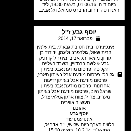
ביום ד' ה- 01.06.16, בשעה 18.30, ליד
נדרטה, רחוב הרברט סמואל, תל אביב.
יוסף גבע ז"ל
פברואר 17, 2014
אינפינידט
,
בית חטיבת גבעתי
,
בית עלמין
קרית שאול
,
גולדפרב זליגמן
,
יד דוד בן
גוריון
,
מוזיאון תל אביב
,
מיתר ליקוורניק
גבע & לשם ברנדויין
,
משרד העלייה
והקליטה
,
פרסום מודעת אבל בעיתון
גלובס
,
פרסום מודעת אבל בעיתון הארץ
,
פרסום מודעת אבל בעיתון ידיעות
אחרונות
,
פרסום מודעת אבל בעיתון
ישראל היום
,
פרסום מודעת אבל בעיתון
מעריב
,
צה"ל
,
צוות ארגון גמלאי צהל
,
תעשייה אווירית
אהובנו
יוסף גבע
איננו עמנו עוד
הלוויה תערך ביום שלישי, י"ח אדר א',
התשע"ד, 18.2.14, בשעה 15:00