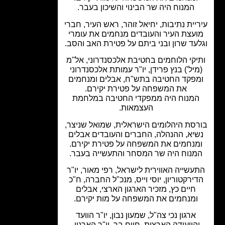
המנוח היה שר הבינוי והשיכון בעבר.
יית נתיבות, יחיאל זוהר, ראש העיר, חברי
עצת העיר והעובדים מנחמים את עומרי
עד שרון ובני ביתם על פטירת האב והסב.
יקי הלוחמים בחטיבת אלכסנדרוני, אל"מ
מיל') בנץ פרידן, יו"ר עמותת אלכסנדרוני
פקד החטיבה בתש"ח, אבלים ומנחמים
את המשפחה על פטירת יקירם.
מנוח היה ממפקדי החטיבה במלחמת
העצמאות.
סת היהלומים הישראלית, שמואל שניצר,
יא, ההנהלה, החברים והעובדים אבלים
מנחמים את המשפחה על פטירת יקירם.
מנוח היה שר המסחר והתעשייה בעבר.
עשייה האווירית לישראל, רפי מאור, יו"ר
ירקטוריון, יוסי וייס, מנכ"ל החברה, ח"כ
חיים כץ, מזכיר הארגון הארצי, אבלים
ומנחמים את המשפחה על מות יקירם.
ארגון נכי צה"ל, שמעון נבון, יו"ר הוועד
הוועידה הארצית, חיים בר, יו"ר הארגון,