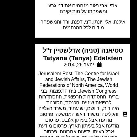
אתי ואבי נאור מנחמים את דני גבע
ומשפחתו על מות יקירם.
לנה, אלי, יונתן, דני, דפנה, ורה והמשפחה
מודים לכל המנחמים.
טיאנה (טניה) אדלשטיין ז"ל
Tatyana (Tanya) Edelstei
ינואר 26, 2014
Jerusalem Post
,
The Centre for Israel
and Jewish Affairs
,
The Jewish
Federations of North America
,
World
Jewish Congress
,
בית התפוצות
,
בני
ברית
,
ההסתדרות הרפואית
,
ההסתדרות
לרפואת שיניים
,
הכנסת
,
הסוכנות
היהודית
,
יד ושם
,
יש עתיד
,
משרד העלייה
והקליטה
,
משרד ראש הממשלה
,
פרסום
מודעת אבל בעיתון גלובס
,
פרסום
מודעת אבל בעיתון הארץ
,
פרסום מודעת
אבל בעיתון ידיעות אחרונות
,
פרסום