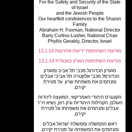
For the Safety and Security of the Sta
of Israel
and the Jewish People
Our heartfelt condolences to the Sha
Family
Abraham H. Foxman, National Direct
Barry Curtiss-Lusher, National Chai
Phyllis Gerably, Director, Israel
עות השתתפות ידיעות אחרונות 13.1.14
עות השתתפות הארץ באנגלית 13.1.14
מועדון הכדורגל מכבי תל אביב ומועדון
דורסל מכבי אלקטרה תל אביבי אבלים
ומנחמים את משפחת שרון על פטירת
יקירם.
נגרס היהודי האמריקאי, המועצה ליהדות
ם, הקהילות היהודיות וג'ק רוזן, נשיא ויו"ר
בלים ומנחמים את משפחתו על פטירת
יקירם.
אש הממשלה וממשלת ישראל אבלים
מנחמים את המשפחה על פטירת יקירם.