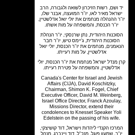
 ושם, רשות הזיכרון לשואה ולגבורה, הרב
ראל מאיר לאו, יו"ר המועצה, אבנר שלו,
ר ההנהלה מנחמים את יולי יואל אדלשטיין,
יו"ר הכנסת, והמשפחה על מות אשתו.
וכנות היהודית, נתן שרנסקי, יו"ר הנהלת
סוכנות היהודית, ג'יימס טיש, יו"ר חבר
מנים, מנחמים את יו"ר הכנסת, יולי יואל
אדלשטיין, על מות רעייתו.
 מנדל ישראל מנחמת את יו"ר הכנסת, יולי
דלשטיין, והמשפחה על פטירת רעייתו.
Canada's Center for Israel and Jewi
Affairs (CIJA), David Koschitzky,
Chairman, Shimon K. Fogel, Chief
Executive Officer, David M. Weinber
Israel Office Director, Franck Azoulay
Missions Director, extend their
condolences to Knesset Speaker Yol
Edelstein on the passing of his wife
רכז הקנדי ליהדות וישראל, דוד קושיצקי,
"ר, שמעון פוגל, מנכ"ל, דוד ויינברג, מנהל