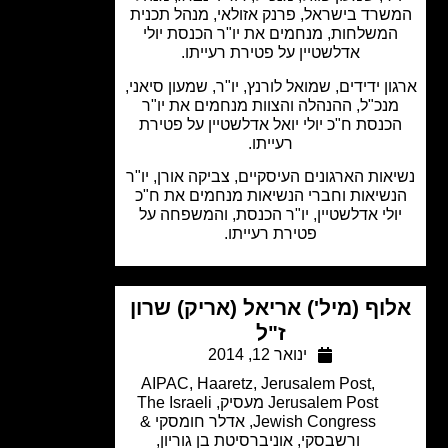
רד בישראל, פרנק אזולאי, מנהל תכנית
משלחות, מנחמים את יו"ר הכנסת יולי
אדלשטיין על פטירת רעייתו.
ן ידידים, שמואל לורנץ, יו"ר, שמעון סיאני,
נכ"ל, ההנהלה והצוות מנחמים את יו"ר
כנסת ח"כ יולי יואל אדלשטיין על פטירת
רעייתו.
אות הארגונים העיסקיים, צביקה אורן, יו"ר
שיאות וחברי הנשיאות מנחמים את ח"כ
ולי אדלשטיין, יו"ר הכנסת, והמשפחה על
פטירת רעייתו.
וף (מיל') אריאל (אריק) שרון
ז"ל
ינואר 12, 2014
AIPAC
,
Haaretz
,
Jerusalem Post
,
Jerusalem Post מעסיק
,
The Israeli
Jewish Congress
,
אדלר חומסקי &
ורשבסקי
,
אוניברסיטת בן גוריון
,