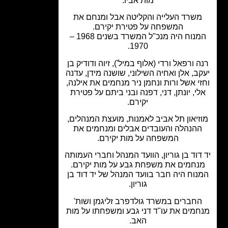
מות אביו.
שרד העלייה והקליטה אבל ומנחם את
המשפחה על פטירת יקירם.
המנוח היה מנכ"ל המשרד בשנים 1968 –
1970.
 ורפאל ורדי (אלוף במיל'), זיוה ודודיק בן
ב, אלן ואחיה השילוני, שושנה מידן, עדנה
י אשל ורות ונחמן ניר מנחמים את אילנה,
י, יונתן, דני, דפנה ובני ביתם על פטירת
יקירם.
זיאון תל אביב לאמנות, מועצת המנהלים,
הנהלה והעובדים אבלים ומנחמים את
המשפחה על מות יקירם.
דוד בן גוריון, הוועד המנהל וחברי העמותה
נחמים את משפחת גבע על מות יקירם.
נוח היה חבר בוועד המנהל של יד דוד בן
גוריון.
חברים במשרד גולדפרב זליגמן ושות'
מים את עו"ד דני גבע ומשפחתו על מות
האב.