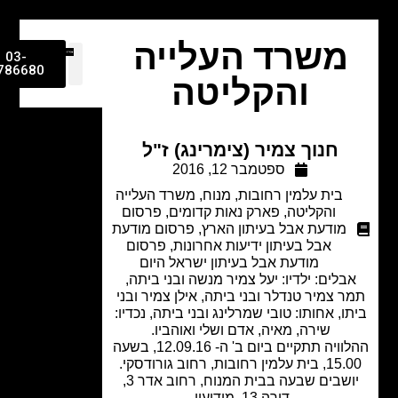
משרד העלייה
03-
9786680
והקליטה
חנוך צמיר (צימרינג) ז"ל
ספטמבר 12, 2016
בית עלמין רחובות
,
מנוח
,
משרד העלייה
והקליטה
,
פארק נאות קדומים
,
פרסום
מודעת אבל בעיתון הארץ
,
פרסום מודעת
אבל בעיתון ידיעות אחרונות
,
פרסום
מודעת אבל בעיתון ישראל היום
בלים: ילדיו: יעל צמיר מנשה ובני ביתה,
 צמיר טנדלר ובני ביתה, אילן צמיר ובני
ו, אחותו: טובי שמרלינג ובני ביתה, נכדיו:
שירה, מאיה, אדם ושלי ואוהביו.
ההלוויה תתקיים ביום ב' ה- 12.09.16, בשעה
עלמין רחובות, רחוב גורודסקי.
יושבים שבעה בבית המנוח, רחוב אדר 3,
דירה 13, מודיעין.