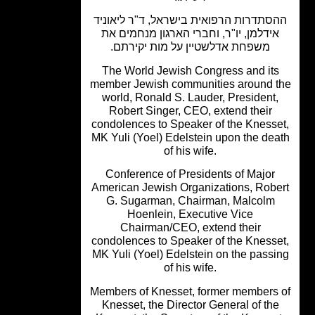
סתדרות הרפואית בישראל, ד"ר ליאוניד
ידלמן, יו"ר, וחברי הארגון מנחמים את
משפחת אדלשטיין על מות יקירתם.
The World Jewish Congress and it
member Jewish communities around 
world, Ronald S. Lauder, President
Robert Singer, CEO, extend their
condolences to Speaker of the Kness
MK Yuli (Yoel) Edelstein upon the de
of his wife.
Conference of Presidents of Major
American Jewish Organizations, Robe
G. Sugarman, Chairman, Malcolm
Hoenlein, Executive Vice
Chairman/CEO, extend their
condolences to Speaker of the Kness
MK Yuli (Yoel) Edelstein on the pass
of his wife.
Members of Knesset, former members
Knesset, the Director General of th