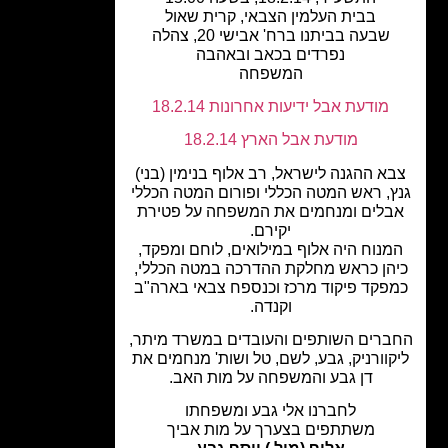
בבית העלמין הצבאי, קרית שאול
שבעה בביתנו ברח' אבישי 20, צהלה
נפרדים בכאב ובאהבה
המשפחה
מודעת אבל ידיעות אחרונות 18.2.14
מודעת אבל הארץ 18.2.14
א ההגנה לישראל, רב אלוף בנימין (בני)
ץ, ראש המטה הכללי ופורום המטה הכללי
בלים ומנחמים את המשפחה על פטירת
יקירם.
מנוח היה אלוף במילואים, לוחם ומפקד,
הן כראש מחלקת ההדרכה במטה הכללי,
פקד פיקוד מרכז וכנספח צבאי בארה"ב
וקנדה.
רים השותפים והעובדים במשרד מיתר,
קוורניק, גבע, לשם, טל ושות' מנחמים את
דן גבע והמשפחה על מות האב.
לחברנו אלי גבע ומשפחתו
משתתפים בצערך על מות אביך