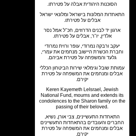
הסוכנות היהודית אבלה על פטירתו.
אחדות המלונות בישראל ומלונאי ישראל
אבלים על פטירתו.
רגון יד לבנים הדרוזים, חכ"ל אמל נסר
אלדין, יו"ר, אבלים על פטירתו.
יעקב ורבקה נמרודי, עופר ורוית נמרודי
ברת הכשרת היישוב מנחמים את עמרי,
גלעד והמשפחה על פטירת אביהם.
ותת שובל וגימלאי שירות הביטחון הכללי
בלים ומנחמים את המשפחה על פטירת
יקירם.
Keren Kayemeth LeIsrael, Jewish
National Fund, mourns and extends i
condolences to the Sharon family on 
passing of their beloved.
התאחדות התעשיינים, צבי אורן, נשיא,
ברים והעובדים בהתאחדות התעשיינים
בלים ומנחמים את המשפחה על פטירת
יקירם.