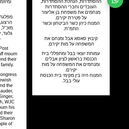
ההסתדרות, הנהלת ההסתדרות,
ומיוזמ
העובדים וחברי ההסתדרות
מנחמים את משפחת בן אליעזר
מפלגת 
על פטירת יקירם.
הרצוג, 
המנוח כיהן כשר הביטחון וכשר
מזכ"ל,
התמ"ת.
גלעד, 
קיבוץ סאסא אבל ומנחם את
פ
המשפחה על מות יקירם.
Post
עמותת יוצאי בבל ומתפללי בית
ff mourn
הכנסת בראשון לציון אבלים
end their
ומנחמים את המשפחה על מות
family.
יקירם.
Congress
המנוח היה בין מקימי בית הכנסת
Jewish
עולי בבל.
nd the
Lauder,
Singer,
sh, WJC
urn his
d their
 Sharon
ple of