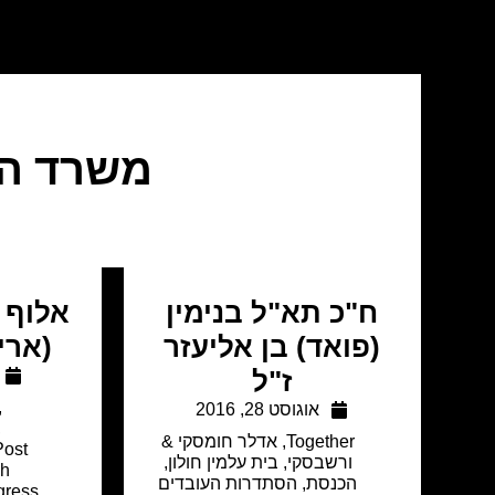
משרד הבי
ח"כ תא"ל בנימין
אלוף (
(פואד) בן אליעזר
(ארי
ז"ל
,
אוגוסט 28, 2016
,
Together
,
אדלר חומסקי &
 Post
ורשבסקי
,
בית עלמין חולון
,
sh
הכנסת
,
הסתדרות העובדים
gress