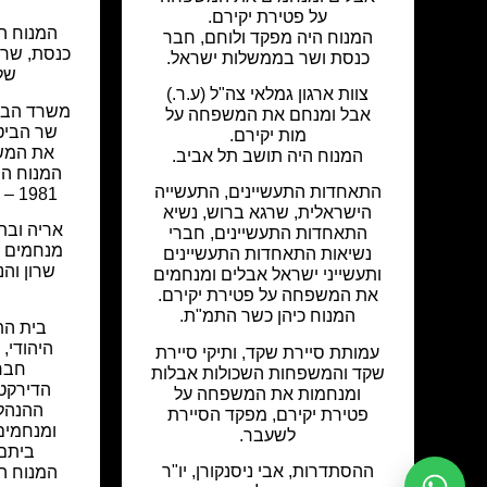
על פטירת יקירם.
המנוח ה
המנוח היה מפקד ולוחם, חבר
כנסת ושר בממשלות ישראל.
של
צוות ארגון גמלאי צה"ל (ע.ר.)
משרד הביטח
אבל ומנחם את המשפחה על
שר הביט
מות יקירם.
את המשפ
המנוח היה תושב תל אביב.
המנוח הי
התאחדות התעשיינים, התעשייה
1981 – 1983, מצביא ומפקד.
הישראלית, שרגא ברוש, נשיא
אריה ובתו
התאחדות התעשיינים, חברי
מנחמים א
נשיאות התאחדות התעשיינים
שרון וה
ותעשייני ישראל אבלים ומנחמים
את המשפחה על פטירת יקירם.
המנוח כיהן כשר התמ"ת.
בית התפ
היהודי, י
עמותת סיירת שקד, ותיקי סיירת
חבר 
שקד והמשפחות השכולות אבלות
הדירקטו
ומנחמות את המשפחה על
ההנהלה
פטירת יקירם, מפקד הסיירת
ומנחמים 
לשעבר.
ביתם 
ההסתדרות, אבי ניסנקורן, יו"ר
המנוח הי