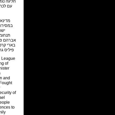
הליגה נג
עם לכת
מדינאי
במסירות 
ישר
תנחומי
אברהם פוק
בארי קרטי
פיליס גר
n League
ng of
ister
n
an and
Fought
y
curity of
ael
eople
lences to
ily