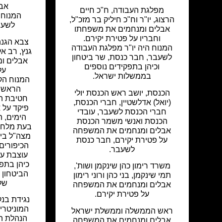
אבל
מפלגת העבודה, ח"כ חיים
המנוח 
הרצוג, יו"ר וח"כ חיליק בר מזכ"ל,
לשעב
אבלים ומנחמים את משפחתו
וחבריו על פטירת יקירם.
צבא הגנה 
המנוח היה יו"ר מפלגת העבודה
גנץ, רב א
לשעבר, חבר כנסת, שר ביטחון
אבלים ו
וכיהן בתפקידים נוספים
על
בממשלות ישראל.
המנוח הק
הראשונ
הכנסת, יושב ראש הכנסת יולי
חטיבת ה
(יואל) אדלשטיין, חברי הכנסת,
פיקד על
חברי הכנסת לשעבר, עובדי
הימים, ה
הכנסת ואנשי משמר הכנסת
בעת מלח
אבלים ומנחמים את המשפחה
על פטירת יקירם, חבר כנסת
הכיפורים 
לשעבר.
עוצבת עמ
כיהן בתפ
משרד רימון כהן שינקמן ושות',
תמי שינקמן, בני כהן ורוני רימון
של
אבלים ומנחמים את המשפחה
על פטירת יקירם.
נגידת בנק
המוניטרי
ראש הממשלה וממשלת ישראל
הנהלת הב
אבלים ומנחמים את המשפחה