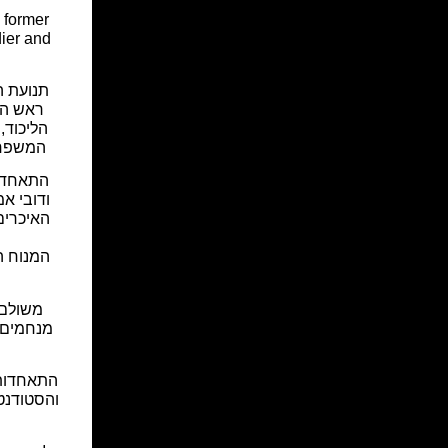
 former
dier and
תנועת הל
ראש המ
הליכוד,
המשפחה
התאחדו
ודובי א
האיכרים
המנוח ה
משולם ר
מנחמים 
התאחדות
והסטודנט