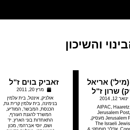
נוי והשיכון
מיל') אריאל
זאביק בוים ז"ל
ק) שרון ז"ל
מרץ 20, 2011
אולניק
,
אינטל
,
בית עלמין
ינואר 12, 2014
בנימינה
,
בית עלמין קרית גת
,
AIPAC
,
Haaretz
הכנסת
,
המבשר
,
המודיע
,
Jerusalem Post
המשרד להגנת העורף
,
Jerusalem מעסיק
,
התאחדות בוני הארץ
,
יד
The Israeli Jewi
ושם
,
יוסי אברהמי
,
מכון
Con
,
אדלר חומסקי &