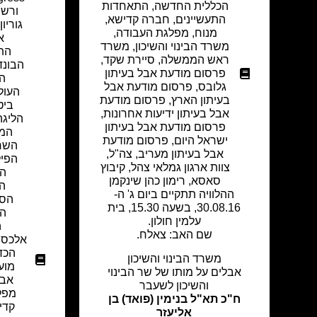
הכללית החדשה
,
התאחדות
ורשב
התעשיינים
,
חברה קדישא
,
גוריון
,
מנוח
,
מפלגת העבודה
,
א
משרד הבינוי והשיכון
,
משרד
הת
ראש הממשלה
,
סיירת שקד
,
הבונד
פרסום מודעת אבל בעיתון
הה
גלובס
,
פרסום מודעת אבל
העול
בעיתון הארץ
,
פרסום מודעת
ביט
אבל בעיתון ידיעות אחרונות
,
הליגה
פרסום מודעת אבל בעיתון
המו
ישראל היום
,
פרסום מודעת
השרו
אבל בעיתון מעריב
,
צה"ל
,
הפיל
צוות ארגון גמלאי צהל
,
קיבוץ
הא
סאסא
,
רימון כהן שינקמן
המ
ההלוויה תתקיים ביום ג' ה-
הסט
30.08.16, בשעה 15.30, בית
הת
עלמין חולון.
ה
שם האב: צאלח.
אלכסנד
הכד
משרד הבינוי והשיכון
מוע
אבלים על מותו של שר הבינוי
אבי
והשיכון לשעבר
מפל
ח"כ תא"ל בנימין (פואד) בן
קדי
אליעזר