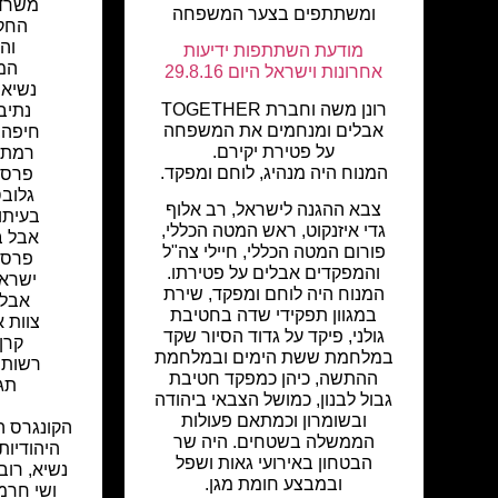
משרד ה
ומשתתפים בצער המשפחה
החק
וה
מודעת השתתפות ידיעות
המ
אחרונות וישראל היום 29.8.16
נשיאו
רונן משה וחברת TOGETHER
נתיב
אבלים ומנחמים את המשפחה
חיפה
,
על פטירת יקירם.
רמת ג
המנוח היה מנהיג, לוחם ומפקד.
פרסו
גלוב
צבא ההגנה לישראל, רב אלוף
בעיתו
גדי איזנקוט, ראש המטה הכללי,
אבל ב
פורום המטה הכללי, חיילי צה"ל
פרסו
והמפקדים אבלים על פטירתו.
ישראל
המנוח היה לוחם ומפקד, שירת
אבל 
במגוון תפקידי שדה בחטיבת
צוות א
גולני, פיקד על גדוד הסיור שקד
קרן
במלחמת ששת הימים ובמלחמת
רשות 
ההתשה, כיהן כמפקד חטיבת
תג
גבול לבנון, כמושל הצבאי ביהודה
ובשומרון וכמתאם פעולות
הקונגרס הי
הממשלה בשטחים. היה שר
היהודיות
הבטחון באירועי גאות ושפל
נשיא, רובר
ובמבצע חומת מגן.