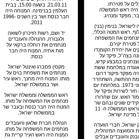
ים על פטירתו.
21.03.11, בשעה 15.00, בבית
היה ראש הממשלה
העלמין בבנימינה. המנוחה היה
ר, מפקד ומנהיג.
חבר כנסת ושר בין השנים 1996-
2011.
לישראל, בנימין (בני)
לוף, ראש המטה הכללי,
יד ושם, רשות הזיכרון לשואה
מנחמים את המשפחה
ולגבורה, ההנהלה והעובדים
 פטירת יקירם.
מנחמים את רוחלה ברקאי על
ים את יחידת הקומנדו
מות אחיה. המנוח היה חבר
ה בצה"ל, פיקד על
כנסת.
צנחנים במבצע קדש,
מקסין פסברג ואינטל ישראל
 אוגדה במלחמת ששת
מנחמים את משפחת בוים על
יה מפקד פיקוד דרום
מותו. המנוח היה מחנך, ראש עיר
מת ההתשה, השתחרר
ושר בממשלת ישראל.
מצה"ל ביוני 1973. במלחמת יום
חזר לשירות ופיקד על
ראש הממשלה וממשלת ישראל
וד האש. עם שחרורו
מנחמים את המשפחה על מותו.
קידים שונים ובהם שר
המנוח היה חבר כנסת ובעבר שר
הביטחון וראש הממשלה ה- 11
בממשלות ישראל.
 מדינת ישראל.
הנהלת חברת שלאון והעובדים
 ישראל, חברי הוועדה
מנחמים את המשפחה על מותו.
ת והמועצה המינהלית,
המנוח היה ראש העיר קריית גת
נק והעובדים אבלים