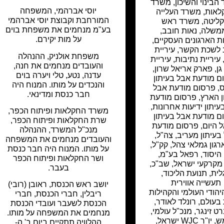
בינוי והשיכון
,
משרד
יוסי אברהמי, המשפחה
לאות
,
משרד העלייה
המורחבת וקבוצת יוסי אברהמי
קליטה
,
משרד ראש
בע"מ מנחמים את משפחת בוים
משלה
,
נאות חובב
,
על מות יקירם.
ת הארגונים העסקיים
,
 לשכת הקשר
,
עיריית
משפחת אולניק, ההנהלה
עיריית נתיבות
,
עיריית
והעובדים מנחמים את חנה,
ן
,
פארק אריאל שרון
,
עדנה, נטע, טלי ויערה בוים
ם מודעת אבל בעיתון
והנכדים על מותו. המנוח היה
ס
,
פרסום מודעת אבל
חבר כנסת ומדינאי.
ן הארץ
,
פרסום מודעת
עיתון ידיעות אחרונות
,
משרד החקלאות ופיתוח הכפר,
ם מודעת אבל בעיתון
שרת החקלאות ופיתוח הכפר,
 היום
,
פרסום מודעת
מנכ"ל המשרד, ההנהלה
בעיתון מעריב
,
צה"ל
,
והעובדים מנחמים את המשפחה
רגון גמלאי צהל
,
קק"ל
,
על מותו. המנוח היה חבר כנסת
 היסוד
,
רפאל בע"מ
,
ושר החקלאות ופיתוח הכפר
מקרקעי ישראל
,
שב"כ
,
בעבר.
לית
,
תנועת הליכוד
,
תעשייה אווירית
יושב ראש הכנסת, ראובן (רובי)
הודי העולמי והקהילות
ריבלין, חברי הכנסת, חברי
 בעולם, רונלד לאודר,
הכנסת לשעבר ועובדי הכנסת
ט זינגר, מנכ"ל עולמי,
מנחמים את המשפחה על מותו.
ושי חרמש, יו"ר WJC ישראל,
ההלוויה תתקיים ביום ב' ה-