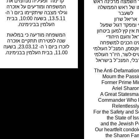
"קדימה" ופעיליה מנחמים את
ד השמצה מרכינה ראש
המשפחה ומודיעים על אזכרה
ו של ראש הממשלה
וגילוי מצבה שיתקיימו ביום ו' ה-
לשעבר
13.5.11, בשעה 10:00, בבית
אריאל שרון
העלמין בבינימינה.
 ומפקד דגול שפעל
אין קץ למען ביטחון
המשפחה מודיעה כי במלאות
אל והעם היהודי
שנה לפטירתו תתקיים אזכרה
נו הכנים למשפחה
לזכרו ביום ו' ה- 23.03.12, בשעה
סמן, המנכ"ל העולמי
11.00, בבית העלמין בבנימינה.
ס-לשר, היו"ר העולמי
בלי, המנכ"ל בישראל
The Anti-Defamatio
Mourn the Passi
Former Prime Min
Ariel Sharo
A Great Statesm
Commander Who 
Relentlessl
For the Safety and Se
the State of Isr
and the Jewish P
Our heartfelt condo
the Sharon Fam