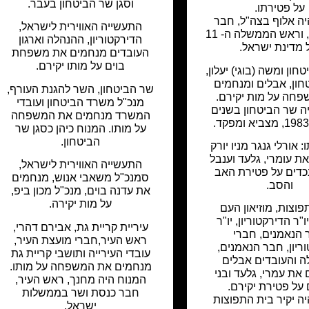
וסגן שר הביטחון בעבר.
על פטירתו.
יה אלוף בצה"ל, חבר
התעשייה האווירית לישראל,
כנסת, שר, וראש הממשלה ה- 11
הדירקטוריון, ההנהלה וארגון
 מדינת ישראל.
העובדים מנחמים את משפחת
בוים על מותו יקירם.
ון ומשה (בוגי) יעלון,
חון, אבלים ומנחמים
שר הביטחון, השר להגנת העורף,
חה על מות יקירם.
מנכ"ל משרד הביטחון ועובדי
ה שר הביטחון בשנים
המשרד מנחמים את המשפחה
על מותו. המנוח כיהן כסגן שר
הביטחון.
: אורלי גנגר מניו יורק
ת עומרי, גלעד וענבל
התעשייה האווירית לישראל,
נכדים על פטירת האב
סמנכ"ל משאבי אנוש, מנחמים
והסב.
את עדנה בוים, מנכ"ל מכון ביפ,
על מות יקירה.
וצות, מוזיאון העם
ו"ר הדירקטוריון, יו"ר
עיריית קריית גת, אבירם דהרי,
הנאמנים, חברי
ראש העיר,חברי מועצת העיר,
ריון, חבר הנאמנים,
עובדי העירייה ותושבי קריית גת
 והעובדים אבלים
מנחמים את המשפחה על מותו.
את עמרי, גלעד ובני
המנוח היה מחנך, ראש העיר,
על פטירת יקירם.
חבר כנסת ושר בממשלות
ה יקיר בית התפוצות
ישראל.