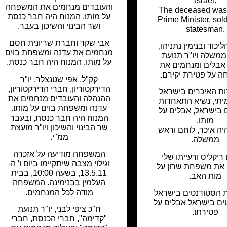
Israel.
והעובדים מנחמים את המשפחה
The deceased was
על מותו. המנוח היה חבר כנסת
Prime Minister, sol
ושר הבינוי והשיכון בעבר.
statesman.
אבי שקד וחברת שריונית חסם
יכוד ובנימין נתניהו,
מנחמים את עדנה ומשפחת בוים
משלה ויו"ר תנועת
על מותו. המנוח היה חבר כנסת.
 אבלים ומנחמים את
 על פטירת יקירם.
קק"ל, אפי שטנצלר, יו"ר
הדירקטוריון, חברי הדירקטוריון,
ת האיכרים בישראל
ההנהלה והעובדים מנחמים את
מיתי, נשיא התאחדות
עדנה ומשפחת בוים על מותו.
 בישראל, אבלים על
המנוח היה חבר כנסת, ובעבר
מותו.
שר הבינוי והשיכון ויו"ר מועצת
יה איכר, לוחם וראש
ממ"י.
ממשלה.
המשפחה מודיעה על אזכרה
יקליס ורעייתו שלי
וגילוי מצבה שיתקיימו ביום ו' ה-
את משפחת שרון על
13.5.11, בשעה 10:00, בבית
מות האב.
העלמין בבנימינה. המשפחה
מודה לכל המנחמים.
 הסטודנטים בישראל
ים בישראל אבלים על
ח"כ ציפי לבני, יו"ר תנועת
פטירתו.
"קדימה", חברי הכנסת, חברי