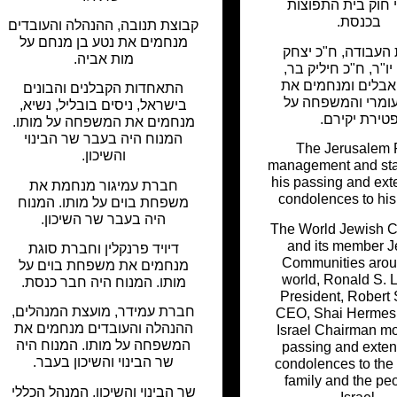
י חוק בית התפוצות
בכנסת.
קבוצת תנובה, ההנהלה והעובדים
מנחמים את נטע בן מנחם על
העבודה, ח"כ יצחק
מות אביה.
יו"ר, ח"כ חיליק בר,
 אבלים ומנחמים את
התאחדות הקבלנים והבונים
עומרי והמשפחה על
בישראל, ניסים בובליל, נשיא,
טירת יקירם.
מנחמים את המשפחה על מותו.
המנוח היה בעבר שר הבינוי
The Jerusalem 
והשיכון.
management and sta
his passing and ext
חברת עמיגור מנחמת את
condolences to his 
משפחת בוים על מותו. המנוח
היה בעבר שר השיכון.
The World Jewish 
and its member 
דיויד פרנקלין וחברת סוגת
Communities arou
מנחמים את משפחת בוים על
world, Ronald S. 
מותו. המנוח היה חבר כנסת.
President, Robert 
חברת עמידר, מועצת המנהלים,
CEO, Shai Herme
ההנהלה והעובדים מנחמים את
Israel Chairman mo
המשפחה על מותו. המנוח היה
passing and exten
שר הבינוי והשיכון בעבר.
condolences to the
family and the peo
שר הבינוי והשיכון, המנהל הכללי