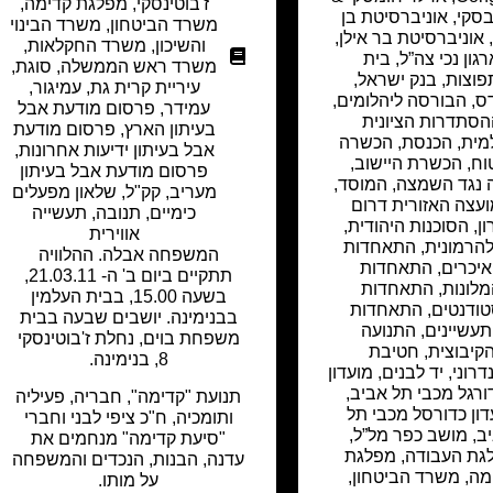
ז'בוטינסקי
,
מפלגת קדימה
,
סקי
,
אוניברסיטת בן
משרד הביטחון
,
משרד הבינוי
אוניברסיטת בר אילן
,
והשיכון
,
משרד החקלאות
,
רגון נכי צה”ל
,
בית
משרד ראש הממשלה
,
סוגת
,
פוצות
,
בנק ישראל
,
עיריית קרית גת
,
עמיגור
,
ס
,
הבורסה ליהלומים
,
עמידר
,
פרסום מודעת אבל
סתדרות הציונית
בעיתון הארץ
,
פרסום מודעת
מית
,
הכנסת
,
הכשרה
אבל בעיתון ידיעות אחרונות
,
וח
,
הכשרת היישוב
,
פרסום מודעת אבל בעיתון
 נגד השמצה
,
המוסד
,
מעריב
,
קק"ל
,
שלאון מפעלים
עצה האזורית דרום
כימיים
,
תנובה
,
תעשייה
ן
,
הסוכנות היהודית
,
אווירית
הרמונית
,
התאחדות
המשפחה אבלה. ההלוויה
יכרים
,
התאחדות
תתקיים ביום ב' ה- 21.03.11,
לונות
,
התאחדות
בשעה 15.00, בבית העלמין
ודנטים
,
התאחדות
בבנימינה. יושבים שבעה בבית
עשיינים
,
התנועה
משפחת בוים, נחלת ז'בוטינסקי
קיבוצית
,
חטיבת
8, בנימינה.
רוני
,
יד לבנים
,
מועדון
ורגל מכבי תל אביב
,
תנועת "קדימה", חבריה, פעיליה
דון כדורסל מכבי תל
ותומכיה, ח"כ ציפי לבני וחברי
ב
,
מושב כפר מל”ל
,
"סיעת קדימה" מנחמים את
גת העבודה
,
מפלגת
עדנה, הבנות, הנכדים והמשפחה
מה
,
משרד הביטחון
,
על מותו.