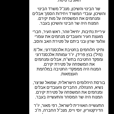
האוניברסיטה.
שר הבינוי והשיכון, מנכ"ל משרד הבינוי
יכון, עובדי המשרד ויחידות הסמך אבלים
ומנחמים את המשפחה על מות יקירם.
המנוח היה שר הבינוי והשיכון בעבר.
יית נתיבות, יחיאל זוהר, ראש העיר, חברי
עצת העיר והעובדים מנחמים את עומרי
עד שרון ובני ביתם על פטירת האב והסב.
יקי הלוחמים בחטיבת אלכסנדרוני, אל"מ
מיל') בנץ פרידן, יו"ר עמותת אלכסנדרוני
פקד החטיבה בתש"ח, אבלים ומנחמים
את המשפחה על פטירת יקירם.
מנוח היה ממפקדי החטיבה במלחמת
העצמאות.
סת היהלומים הישראלית, שמואל שניצר,
יא, ההנהלה, החברים והעובדים אבלים
מנחמים את המשפחה על פטירת יקירם.
מנוח היה שר המסחר והתעשייה בעבר.
עשייה האווירית לישראל, רפי מאור, יו"ר
ירקטוריון, יוסי וייס, מנכ"ל החברה, ח"כ