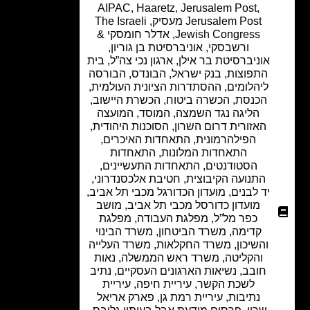
AIPAC
,
Haaretz
,
Jerusalem Post
,
Jerusalem Post מעסיק
,
The Israeli
Jewish Congress
,
אדלר חומסקי &
ורשבסקי
,
אוניברסיטת בן גוריון
,
אוניברסיטת בר אילן
,
ארגון נכי צה”ל
,
בית
התפוצות
,
בנק ישראל
,
הבונדס
,
הבורסה
ליהלומים
,
ההסתדרות הציונית העולמית
,
הכנסת
,
הכשרה ביטוח
,
הכשרת היישוב
,
הליגה נגד השמצה
,
המוסד
,
המועצה
האזורית דרום השרון
,
הסוכנות היהודית
,
הפילהרמונית
,
התאחדות האיכרים
,
התאחדות המלונות
,
התאחדות
הסטודנטים
,
התאחדות התעשיינים
,
התנועה הקיבוצית
,
חטיבת אלכסנדרוני
,
יד לבנים
,
מועדון הכדורגל מכבי תל אביב
,
מועדון כדורסל מכבי תל אביב
,
מושב
כפר מל”ל
,
מפלגת העבודה
,
מפלגת
קדימה
,
משרד הביטחון
,
משרד הבינוי
והשיכון
,
משרד החקלאות
,
משרד העלייה
והקליטה
,
משרד ראש הממשלה
,
נאות
חובב
,
נשיאות הארגונים העסקיים
,
נתיב
לשכת הקשר
,
עיריית חיפה
,
עיריית
נתיבות
,
עיריית רמת גן
,
פארק אריאל