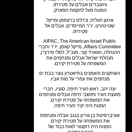
והעובדים אבלים על פטירתו.
המנוח פעל להקמת הפארק.
ארגון תגלית, צ'רלס ברונפמן ומייקל
שטיינהרט, יו"ר המייסדים, אבלים אל
פטירתו.
AIPAC, The American Israel Public
Affairs Committee, מייקל קאסן, יו"ר וחברי
נהלה, הווארד קור, מנכ"ל, לסלי מירצי'ן,
מנהלת ישראל אבלים ומנחמים את
המשפחה על פטירת יקירם.
חקנים והאמנים בתיאטרון נוצר בבת ים
מנחמים את עמרי על מות אביו.
יונה יהב, ראש העיר חיפה, סגניו, חברי
עצת העיר ותושבי חיפה אבלים ומנחמים
את המשפחה על פטירת יקירם.
המנוח היה יקיר העיר חיפה.
ניברסיטת בן גוריון בנגב אבלה ומנחמת
את המשפחה על פטירת יקירם.
המנוח היה דוקטור לאות כבוד של