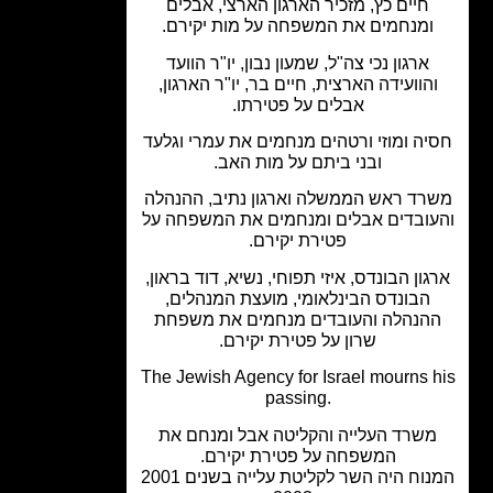
חיים כץ, מזכיר הארגון הארצי, אבלים
ומנחמים את המשפחה על מות יקירם.
ארגון נכי צה"ל, שמעון נבון, יו"ר הוועד
הוועידה הארצית, חיים בר, יו"ר הארגון,
אבלים על פטירתו.
ה ומוזי ורטהים מנחמים את עמרי וגלעד
ובני ביתם על מות האב.
רד ראש הממשלה וארגון נתיב, ההנהלה
ובדים אבלים ומנחמים את המשפחה על
פטירת יקירם.
גון הבונדס, איזי תפוחי, נשיא, דוד בראון,
הבונדס הבינלאומי, מועצת המנהלים,
הנהלה והעובדים מנחמים את משפחת
שרון על פטירת יקירם.
The Jewish Agency for Israel mourns 
passing.
שרד העלייה והקליטה אבל ומנחם את
המשפחה על פטירת יקירם.
המנוח היה השר לקליטת עלייה בשנים 2001