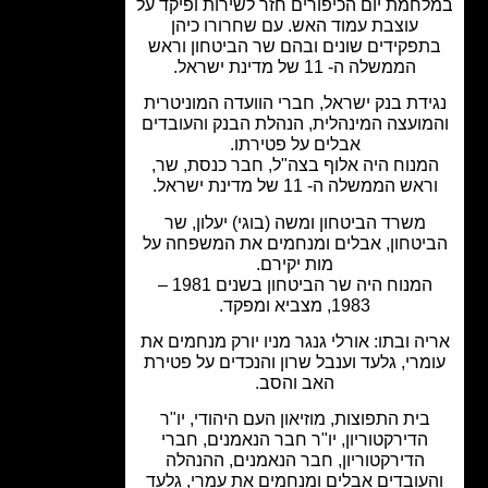
חמת יום הכיפורים חזר לשירות ופיקד על
עוצבת עמוד האש. עם שחרורו כיהן
פקידים שונים ובהם שר הביטחון וראש
הממשלה ה- 11 של מדינת ישראל.
ידת בנק ישראל, חברי הוועדה המוניטרית
ועצה המינהלית, הנהלת הבנק והעובדים
אבלים על פטירתו.
מנוח היה אלוף בצה"ל, חבר כנסת, שר,
אש הממשלה ה- 11 של מדינת ישראל.
משרד הביטחון ומשה (בוגי) יעלון, שר
יטחון, אבלים ומנחמים את המשפחה על
מות יקירם.
המנוח היה שר הביטחון בשנים 1981 –
1983, מצביא ומפקד.
ה ובתו: אורלי גנגר מניו יורק מנחמים את
מרי, גלעד וענבל שרון והנכדים על פטירת
האב והסב.
בית התפוצות, מוזיאון העם היהודי, יו"ר
הדירקטוריון, יו"ר חבר הנאמנים, חברי
הדירקטוריון, חבר הנאמנים, ההנהלה
עובדים אבלים ומנחמים את עמרי, גלעד