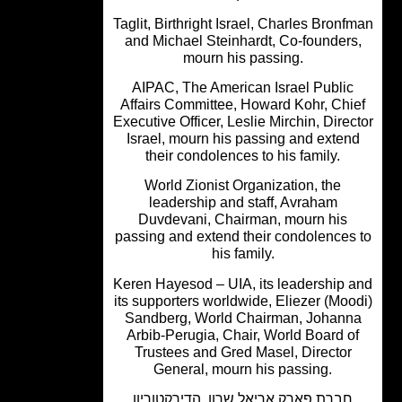
Taglit, Birthright Israel, Charles Bronf
and Michael Steinhardt, Co-founders
mourn his passing.
AIPAC, The American Israel Public
Affairs Committee, Howard Kohr, Chi
Executive Officer, Leslie Mirchin, Direc
Israel, mourn his passing and exten
their condolences to his family.
World Zionist Organization, the
leadership and staff, Avraham
Duvdevani, Chairman, mourn his
passing and extend their condolences
his family.
Keren Hayesod – UIA, its leadership 
its supporters worldwide, Eliezer (Moo
Sandberg, World Chairman, Johann
Arbib-Perugia, Chair, World Board o
Trustees and Gred Masel, Director
General, mourn his passing.
חברת פארק אריאל שרון, הדירקטוריון