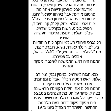
שרון
,
פרסום מודעת אבל בעיתון גלובס
,
פרסום מודעת אבל בעיתון הארץ
,
פרסום
מודעת אבל בעיתון ידיעות אחרונות
,
פרסום מודעת אבל בעיתון ישראל היום
,
פרסום מודעת אבל בעיתון מעריב
,
צה"ל
,
צוות ארגון גמלאי צהל
,
קק"ל
,
קרן היסוד
,
רפאל בע"מ
,
רשות מקרקעי ישראל
,
שב"כ
,
תגלית
,
תנועת הליכוד
,
תעשייה
אווירית
ונגרס היהודי העולמי והקהילות היהודיות
עולם, רונלד לאודר, נשיא, רוברט זינגר,
מנכ"ל עולמי, ושי חרמש, יו"ר WJC ישראל,
אבלים על פטירתו.
נוח היה ראש הממשלה לשעבר, מפקד
ומנהיג.
בא הגנה לישראל, בנימין (בני) גנץ, רב
וף, ראש המטה הכללי, אבלים ומנחמים
את המשפחה על פטירת יקירם.
נוח הקים את יחידת הקומנדו הראשונה
ה"ל, פיקד על חטיבת הצנחנים במבצע
, פיקד על אוגדה במלחמת ששת הימים,
היה מפקד פיקוד דרום בעת מלחמת
ההתשה, השתחרר מצה"ל ביוני 1973.