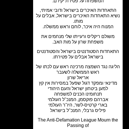
המשפחה על פטירת יקירם.
תאחדות האיכרים בישראל ודובי אמיתי,
א התאחדות האיכרים בישראל, אבלים על
מותו.
המנוח היה איכר, לוחם וראש ממשלה.
שולם ריקליס ורעייתו שלי מנחמים את
משפחת שרון על מות האב.
חדות הסטודנטים בישראל והסטודנטים
בישראל אבלים על פטירתו.
גה נגד השמצה מרכינה ראש עם לכתו של
ראש הממשלה לשעבר
אריאל שרון
ינאי ומפקד דגול שפעל במסירות אין קץ
למען ביטחון ישראל והעם היהודי
תנחומינו הכנים למשפחה
אברהם פוקסמן, המנכ"ל העולמי
בארי קרטיס-לשר, היו"ר העולמי
פיליס גרבלי, המנכ"ל בישראל
The Anti-Defamation League Mourn t
Passing of