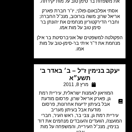
 משפחת בר סימן טוב על מות יקירתה.
סתי אפלבאום-פולני, יו"ר חברת פארק
יאל שרון; משה בורוכוב, מנכ"ל החברה;
ברי הדירקטוריון מנחמים את יהונתן בר
סימן טוב על מות אמו.
ולטה למשפטים של אוניברסיטת בר אילן
חמת את ד"ר איתי בר-סימן-טוב על מות
אמו.
עקב בנימין ז"ל – ב׳ באדר ב'
תשע״א
מרץ 8, 2011
המוזיאון לאמנות ישראלית
,
עיריית רמת
גן
,
פארק אריאל שרון
,
פרסום מודעת
אבל בעיתון ידיעות אחרונות
,
פרסום
מודעת אבל בעיתון מעריב
יריית רמת גן, צבי בר, ראש העיר, חברי
עצה, הוועדים והעובדים מנחמים את דוד
ימין, מנכ"ל העירייה, והמשפחה על מות