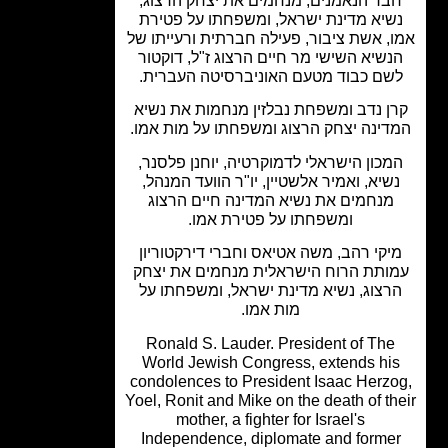
בר הנאמנים, מנחמים את יצחק הרצוג,
שיא מדינת ישראל, ומשפחתו על פטירת
, אשת ציבור, פעילה חברתית ורעייתו של
נשיא השישי מר חיים הרצוג ז"ל, דוקטור
שם כבוד מטעם האוניברסיטה העברית.
ן נדב ומשפחת נבלזין מנחמות את נשיא
דינה יצחק הרצוג ומשפחתו על מות אמו.
מכון הישראלי לדמוקרטיה, יוחנן פלסנר,
שיא, ואמיר אלשטיין, יו"ר הוועד המנהל,
מנחמים את נשיא המדינה חיים הרצוג
ומשפחתו על פטירת אמו.
יקי רהב, משה אטיאס וחברי דירקטוריון
ותת הרוח הישראלית מנחמים את יצחק
רצוג, נשיא מדינת ישראל, ומשפחתו על
מות אמו.
Ronald S. Lauder. President of The
World Jewish Congress, extends hi
condolences to President Isaac Herz
Yoel, Ronit and Mike on the death of th
mother, a fighter for Israel's
Independence, diplomate and forme