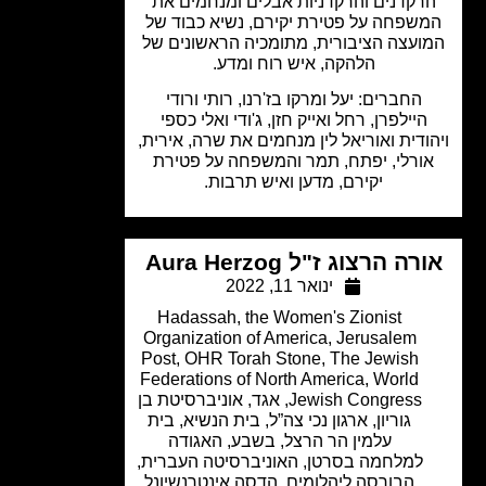
רקדנים והרקדניות אבלים ומנחמים את
שפחה על פטירת יקירם, נשיא כבוד של
ועצה הציבורית, מתומכיה הראשונים של
הלהקה, איש רוח ומדע.
החברים: יעל ומרקו בז'רנו, רותי ורודי
היילפרן, רחל ואייק חזן, ג'ודי ואלי כספי
ודית ואוריאל לין מנחמים את שרה, אירית,
ורלי, יפתח, תמר והמשפחה על פטירת
יקירם, מדען ואיש תרבות.
ה הרצוג ז"ל Aura Herzog
ינואר 11, 2022
Hadassah, the Women's Zionist
Organization of America
,
Jerusalem
Post
,
OHR Torah Stone
,
The Jewish
Federations of North America
,
World
Jewish Congress
,
אגד
,
אוניברסיטת בן
גוריון
,
ארגון נכי צה”ל
,
בית הנשיא
,
בית
עלמין הר הרצל
,
בשבע
,
האגודה
למלחמה בסרטן
,
האוניברסיטה העברית
,
הבורסה ליהלומים
,
הדסה אינטרנשיונל