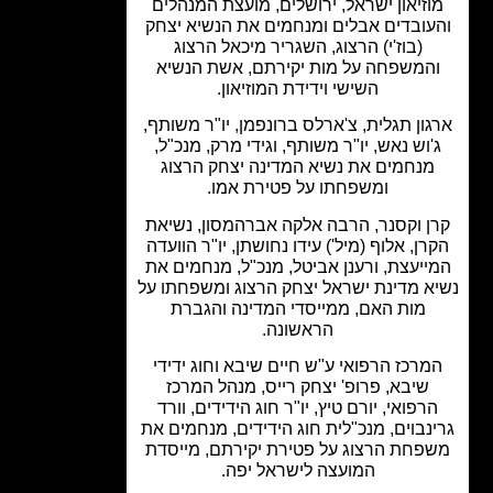
וזיאון ישראל, ירושלים, מועצת המנהלים
עובדים אבלים ומנחמים את הנשיא יצחק
(בוז'י) הרצוג, השגריר מיכאל הרצוג
המשפחה על מות יקירתם, אשת הנשיא
השישי וידידת המוזיאון.
ון תגלית, צ'ארלס ברונפמן, יו"ר משותף,
'וש נאש, יו"ר משותף, וגידי מרק, מנכ"ל,
מנחמים את נשיא המדינה יצחק הרצוג
ומשפחתו על פטירת אמו.
ן וקסנר, הרבה אלקה אברהמסון, נשיאת
רן, אלוף (מיל') עידו נחושתן, יו"ר הוועדה
ייעצת, ורענן אביטל, מנכ"ל, מנחמים את
א מדינת ישראל יצחק הרצוג ומשפחתו על
מות האם, ממייסדי המדינה והגברת
הראשונה.
מרכז הרפואי ע"ש חיים שיבא וחוג ידידי
שיבא, פרופ' יצחק רייס, מנהל המרכז
רפואי, יורם טיץ, יו"ר חוג הידידים, וורד
נבוים, מנכ"לית חוג הידידים, מנחמים את
פחת הרצוג על פטירת יקירתם, מייסדת
המועצה לישראל יפה.