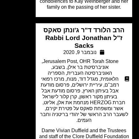
condolences to Kay Weinberger and 
family on the passing of her sister.
רב הלורד ד"ר ג'ונתן סאקס
ז"ל Rabbi Lord Jonathan
Sacks
נובמבר 9, 2020
,
Jerusalem Post
,
OHR Torah Stone
אוניברסיטת בר אילן
,
בשבע
,
האוניברסיטה העברית
,
הספריה
הלאומית
,
מגדל דוד
,
מנוח
,
מרכז רפואי
רמב"ם
,
עיריית ירושלים
,
פרסום מודעת
אבל בעיתון הארץ
,
פרסום מודעת אבל
בעיתון מקור ראשון
,
קרן קלור לישראל
חברת HERZOG מנחמת את אלן, אליוט,
שר ומשפחת סאקס על פטירת יקירם,
בר הרב הראשי של יהודי בריטניה וחבר
העמים.
Dame Vivian Duffield and the Truste
and staff of the Clore Duffield Foundat