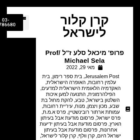
קרן קלור
03-
9786680
לישראל
פרופ' מיכאל סלע ז"ל Prof/
Michael Sela
מאי 29, 2022
Jerusalem Post
,
בית ספר רימון
,
בית
עלמין רחובות
,
האופרה הישראלית
,
האקדמיה הלאומית הישראלית למדעים
,
הפילהרמונית
,
התנועה למען איכות
השלטון בישראל
,
טבע
,
להקת מחול בת
שבע
,
מכון ויצמן
,
מנוח
,
עיריית רחובות
,
עמותת ארתור רובינשטיין
,
פרס א.מ.ת
,
פרס ישראל
,
פרסום מודעת אבל בעיתון
הארץ
,
פרסום מודעת אבל בעיתון ידיעות
אחרונות
,
פרסום מודעת אבל בעיתון
ישראל היום
,
קרן וולף
,
קרן קלור לישראל
,