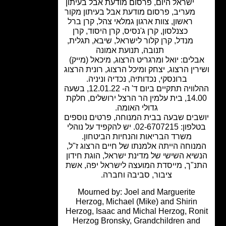
ישראל היום
,
פרסום מודעת אבל בעיתון
מעריב
,
פרסום מודעת אבל בעיתון מקור
ראשון
,
צוות ארגון גמלאי צהל
,
קרן ברל
כצנלסון
,
קרן ג'נסיס
,
קרן היסוד
,
קרן
מנדל
,
קרן קלור לישראל
,
שיבא
,
תגלית
,
תנובה
,
תנועת אמונה
לים: יואל ומרגריט הרצוג, מיכאל (מייק)
רין הרצוג, יצחק ומיכל הרצוג, רונית הרצוג
ברונסקי, נכדותיה, נכדיה וניניה.
ההלוויה תתקיים ביום ד' ה- 12.01.22, בשעה
14.00, בית עלמין הר הרצל ירושלים, חלקת
גדולי האומה.
בים שבעה בבית המנוחה, פרטים נוספים
בטלפון: 02-6707215. יש להקפיד על נוהלי
משרד הבריאות והנחיות הביטחון.
נוחה הייתה אלמנתו של חיים הרצוג ז"ל,
שיא השישי של מדינת ישראל, הוגת חידון
נ"ך, מייסדת המועצה לישראל יפה, אשת
ציבור, סביבה וחברה.
Mourned by: Joel and Marguerite
Herzog, Michael (Mike) and Shirin
Herzog, Isaac and Michal Herzog, Ro
Herzog Bronsky, Grandchildren an