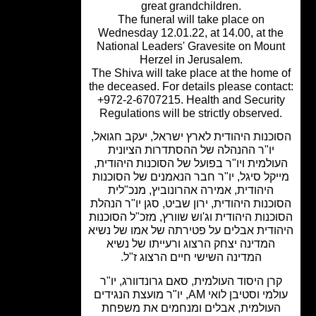
great grandchildren.
The funeral will take place on
Wednesday 12.01.22, at 14.00, at th
National Leaders' Gravesite on Mou
Herzel in Jerusalem.
The Shiva will take place at the home
the deceased. For details please conta
+972-2-6707215. Health and Securit
Regulations will be strictly observed
כנות היהודית לארץ ישראל, יעקב חגואל,
יו"ר ההנהלה של ההסתדרות הציונית
ולמית ויו"ר בפועל של הסוכנות היהודית,
יקל סיגל, יו"ר חבר הנאמנים של הסוכנות
היהודית, אמירה אהרונוביץ, מנכ"לית
כנות היהודית, ירון שביט, סגן יו"ר הנהלת
כנות היהודית וג'וש שוורץ, מזכ"ל הסוכנות
ודית אבלים על פטירתה של אמו של נשיא
המדינה יצחק הרצוג ורעייתו של נשיא
המדינה השישי חיים הרצוג ז"ל.
רן היסוד העולמית, סאם גרונדוורג, יו"ר
עולמי וסטיבן לואי AM, יו"ר מועצת הנגידים
עולמית, אבלים ומנחמים את משפחת