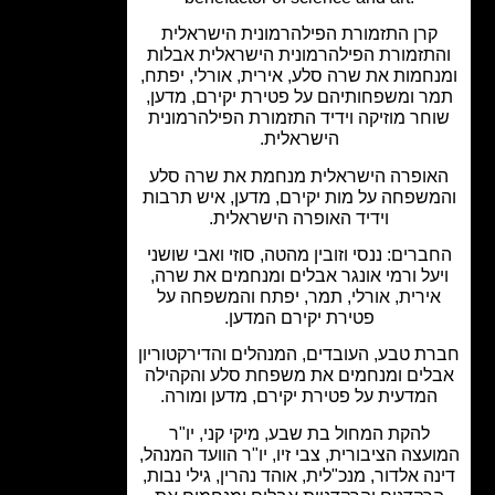
קרן התזמורת הפילהרמונית הישראלית
תזמורת הפילהרמונית הישראלית אבלות
חמות את שרה סלע, אירית, אורלי, יפתח,
ר ומשפחותיהם על פטירת יקירם, מדען,
חר מוזיקה וידיד התזמורת הפילהרמונית
הישראלית.
ופרה הישראלית מנחמת את שרה סלע
שפחה על מות יקירם, מדען, איש תרבות
וידיד האופרה הישראלית.
ברים: ננסי וזובין מהטה, סוזי ואבי שושני
על ורמי אונגר אבלים ומנחמים את שרה,
ירית, אורלי, תמר, יפתח והמשפחה על
פטירת יקירם המדען.
ת טבע, העובדים, המנהלים והדירקטוריון
לים ומנחמים את משפחת סלע והקהילה
מדעית על פטירת יקירם, מדען ומורה.
להקת המחול בת שבע, מיקי קני, יו"ר
עצה הציבורית, צבי זיו, יו"ר הוועד המנהל,
ה אלדור, מנכ"לית, אוהד נהרין, גילי נבות,