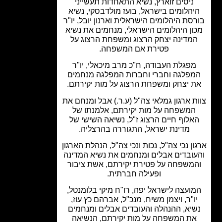
ניסים זוארץ, נשיא התאחדות תעשייני
יהלומים בישראל, בועז מולדבסקי, נשיא
סת היהלומים הישראלית וארנון יובל, יו"ר
ון היהלומים הישראלי, מנחמים את נשיא
מדינה יצחק הרצוג ומשפחת הרצוג על
פטירת אם המשפחה.
מפגלת העבודה, ח"כ מרב מיכאלי, יו"ר
פלגה וחברי וחברות המפלגה מנחמים
 יצחק ומשפחת הרצוג על מות יקירתם.
ת ארגון גמלאי צה"ל (ע.ר.) אבל ומנחם את
המשפחה על מות יקירתם, אלמנתו של
אלוף חיים הרצוג ז"ל, נשיאה השישי של
מדינת ישראל, התגוררה בהרצליה.
ן נכי צה"ל, נכות ונכי צה"ל, הנהלת הארגון
ובדים אבלים ומנחמים את נשיא המדינה
משפחה על פטירת יקירתם, אשת ציבור
ופעילה חברתית.
ועצה לישראל יפה, רו"ח מיקי בלומנטל,
ו"ר, ויצמן משיח, מנכ"ל, אברהם כץ עוז,
יא, ההנהלה והעובדים אבלים ומנחמים
ת המשפחה על מות יקירתם, הנשיאה