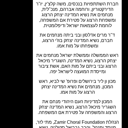
ת השתתפויות בנכסים, משה קלצ'ין, יו"ר
דירקטוריון, ורוחמה אברהם, מנכ"לית,
מנחמים את נשיא המדינה יצחק הרצוג
שפחת הרצוג על פטירת אם המשפחה,
לוחמת לעצמאות ישראל ודיפלומטית.
"ר מרים אדלסון ובני ביתה מנחמים את
חברם, נשיא המדינה יצחק בוז'י הרצוג,
ומשפחתו על מות אמו.
 הממשלה וממשלת ישראל מנחמים את
חק הרצוג, נשיא המדינה, השגריר מיכאל
צוג ובני ביתם על מות האם, אשת ציבור
ומייסדת המועצה לישראל יפה.
ון ון ליר בירושלים ופרופ' שי לביא, ראש
מכון, מנחמים את נשיא המדינה יצחק
הרצוג על מות אמו.
המכון למדיניות העם היהודי מנחם את
גריר מיכאל הרצוג, נשיא המדינה יצחק
צוג והמשפחה על פטירת אם המשפחה.
הנהלת Zamir Choral Foundation, מתי לזר,
יסד ומנהל, והרב גבריאל סקולניק, נשיא