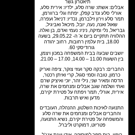
תיאטרון גשר
לים: אשתו: שרה סלע, ילדיו: אירית סלע,
רלי סלע ונדב קפלן, יפתח וגלי ברוורמן,
 סלע וירון זילברמן, נכדיו: דניאל ועפרה,
שאול ואנה, נעה, יובל, מיכאל ואביגיל,
יאל, נלי ומיקה, ניניו: נעמי ואדם, בן ואלה.
ההלוויה תתקיים ביום א' ה- 29.05.22, בשעה
18.00, בית עלמין רחובות, רחוב יהודה
גורודיסקי 60.
שבים שבעה בבית המשפחה במכון ויצמן,
ת 11.00 – 14.00, 17.00 – 21.00.
רים: רבקה סקר ועוזי צוקר, ציפה ואריק
רמון, טובה וסמי סגול, קרי ואיתן רכטר,
סה ומאיר שני, נילי זהר, יוכי ואיציק שרם
י ושלמה שגב אבלים ומנחמים את שרה,
רית, אורלי, תמר ויפתח על פטירת יקירם,
מדען ואיש תרבות.
נועה לאיכות השלטון, ההנהלה, העובדים
החברים אבלים ומנחמים את שרה סלע
משפחה על פטירת יקירם, נשיא התנועה,
פטריוט, דמוקרט וליברל.
מון, בית ספר למוסיקה, אודי וענת אנג'ל,