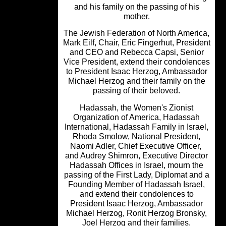
and his family on the passing of his
mother.
The Jewish Federation of North Ameri
Mark Eilf, Chair, Eric Fingerhut, Presi
and CEO and Rebecca Capsi, Senio
Vice President, extend their condolen
to President Isaac Herzog, Ambassad
Michael Herzog and their family on t
passing of their beloved.
Hadassah, the Women's Zionist
Organization of America, Hadassa
International, Hadassah Family in Isra
Rhoda Smolow, National President
Naomi Adler, Chief Executive Officer
and Audrey Shimron, Executive Direc
Hadassah Offices in Israel, mourn th
passing of the First Lady, Diplomat an
Founding Member of Hadassah Israe
and extend their condolences to
President Isaac Herzog, Ambassado
Michael Herzog, Ronit Herzog Bronsk
Joel Herzog and their families.