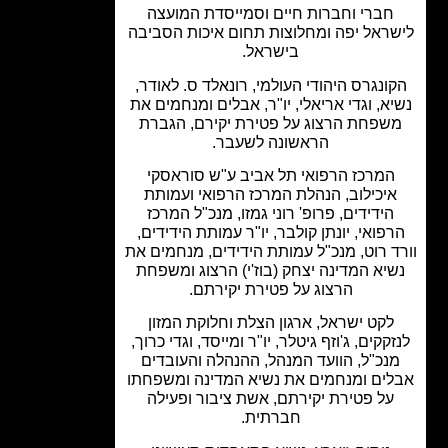
חברי וחברות חיים וסמייסדת המועצה
ראל יפה ומחלוצות תחום איכות הסביבה
בישראל.
ונגרס היהודי העולמי, רונאלד ס. לאודר,
א, וגדי אריאלי, יו"ר, אבלים ומנחמים את
שפחת הרצוג על פטירת יקירם, הגברת
הראשונה לשעבר.
המרכז הרפואי תל אביב ע"ש סוראסקי
יכילוב, הנהלת המרכז הרפואי ועמותת
הידידים, פרופ' רוני גמזו, מנכ"ל המרכז
פואי, יונתן קולבר, יו"ר עמותת הידידים,
ד רוט, מנכ"ל עמותת הידידים, מנחמים את
יא המדינה יצחק (בוז'י) הרצוג ומשפחת
הרצוג על פטירת יקירתם.
לקט ישראל, ארגון הצלת וחלוקת המזון
קקים, ג'וזף גיטלר, יו"ר ומייסד, וגדי כרוך,
נכ"ל, הוועד המנהל, ההנהלה והעובדים
ים ומנחמים את נשיא המדינה ומשפחתו
על פטירת יקירתם, אשת ציבור ופעילה
חברתית.