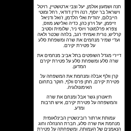
 ושמעון אולמן, יעל וצבי ארטשטיין, רויטל
ראל בר יוסף, רנה וידין דודאי, רחל ומוטי
ייבלום, יהודית ואלי הלדמן, ז'ואל ודניאל
ייפמן, יעל וירון כהן, כדיה ואלישע מוזס,
פרא פרלמוטר ויוסי ניר, שלומית וסטיב
יש, נורית ואמיתי רגב, בלהה שכטר ולאה
די שמיר מנחמים את שרה ומשפחת סלע
על פטירת יקירם.
רי מגדל השופטים בתל אביב מנחמים את
ה סלע ומשפחת סלע על פטירת יקירם
המדען.
רן וולף אבלה ומנחמת את המשפחה על
ירת יקירם, חתן פרס וולף, חוקר בתחום
האימונולוגיה.
תיאטרון גשר אבל ומנחם את שרה
המשפחה על פטירת יקירם, איש תרבות
ומדע.
עמותת ארתור רובינשטיין הבינלאומית
חמת את שרה סלע, חברת ההנהלה וחוג
מנים של העמותה, ומשפחתה על פטירת