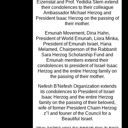
Eizenstat and Prof. Yedidia Stern ext
their condolences to their colleagu
Ambassador Michael Herzog and
President Isaac Herzog on the passing
their mother.
Emunah Movement, Dina Hahn,
President of World Emunah, Liora Min
President of Emunah Israel, Hana
Melamed, Chairperson of the Rabban
Sara Herzog Scholarship Fund an
Emunah members extend their
condolences to president of Israel Is
Herzog and the entire Herzog family 
the passing of their mother.
Nefesh B'Nefesh Organization exten
its condolences to President of Israe
Isaac Herzog and the entire Herzo
family on the passing of their belove
wife of former President Chaim Herz
z"l and founer of the Council for a
Beautiful Israel.