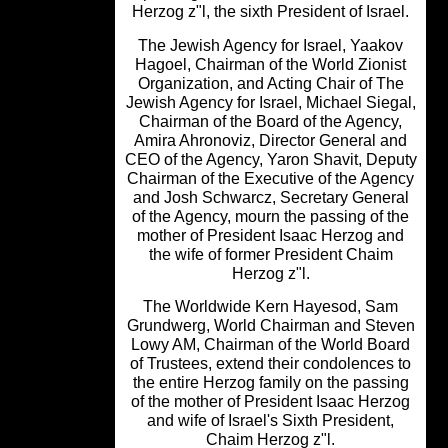
Herzog z"l, the sixth President of Israe
The Jewish Agency for Israel, Yaako
Hagoel, Chairman of the World Zioni
Organization, and Acting Chair of T
Jewish Agency for Israel, Michael Sieg
Chairman of the Board of the Agency
Amira Ahronoviz, Director General a
CEO of the Agency, Yaron Shavit, Dep
Chairman of the Executive of the Age
and Josh Schwarcz, Secretary Gener
of the Agency, mourn the passing of t
mother of President Isaac Herzog a
the wife of former President Chaim
Herzog z"l.
The Worldwide Kern Hayesod, Sa
Grundwerg, World Chairman and Ste
Lowy AM, Chairman of the World Boa
of Trustees, extend their condolences
the entire Herzog family on the passi
of the mother of President Isaac Herz
and wife of Israel's Sixth President,
Chaim Herzog z"l.