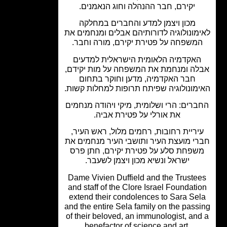
יקירם, חבר ההנהלה וחוג הנאמנים.
מכון ויצמן למדע והחברים במחלקה
מונולוגיה לדורותיהם אבלים ומנחמים את
משפחה על פטירת יקירם, מורה וחבר.
אקדמיה הלאומית הישראלית למדעים
ה ומנחמת את המשפחה על מות יקידם,
חבר האקדמיה, מדען וחוקר בתחום
מונולוגיה שפיתח תרופות למחלות קשות.
רים: הרי ושלומית, מיקי ויהודה מנחמים
את אורלי על פטירת אביה.
יריית רחובות, רחמים מלול, ראש העיר,
י מועצת העיר ותושבי העיר מנחמים את
שפחת סלע על פטירת יקירם, חתן פרס
ישראל ונשיא מכון ויצמן לשעבר.
Dame Vivien Duffield and the Truste
and staff of the Clore Israel Foundati
extend their condolences to Sara Se
and the entire Sela family on the pass
of their beloved, an immunologist, an
benefactor of science and art.