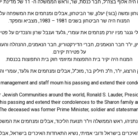
יה אלוף בצה"ל, חבר כנסת, שר, וראש הממשלה ה- 11 של מדינת ישראל.
ן ומשה (בוגי) יעלון, שר הביטחון, אבלים ומנחמים את המשפחה על 
המנוח היה שר הביטחון בשנים 1981 – 1983, מצביא ומפקד.
לי גנגר מניו יורק מנחמים את עומרי, גלעד וענבל שרון והנכדים על פט
ריון, יו"ר חבר הנאמנים, חברי הדירקטוריון, חבר הנאמנים, ההנהלה וה
על פטירת יקירם.
המנוח היה יקיר בית התפוצות ומיוזמי חוק בית התפוצות בכנסת.
רצוג, יו"ר, ח"כ חיליק בר, מזכ"ל, אבלים ומנחמים את גלעד, עומרי 
management and staff mourn his passing and extend their condol
Jewish Communities around the world, Ronald S. Lauder, Presid
his passing and extend their condolences to the Sharon family an
The deceased was former Prime Minister, soldier and statesman
ן נתניהו, ראש הממשלה ויו"ר תנועת הליכוד, אבלים ומנחמים את המשפ
יכרים בישראל ודובי אמיתי, נשיא התאחדות האיכרים בישראל, אבלים