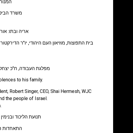
המנוח ה
משרד הביטחו
אריה ובתו: אור
בית התפוצות, מוזיאון העם היהודי, יו"ר הדירקטו
מפלגת העבודה, ח"כ יצחק ה
ences to his family.
ent, Robert Singer, CEO, Shai Hermesh, WJC
d the people of Israel.
.
תנועת הליכוד ובנימי
התאחדות הא