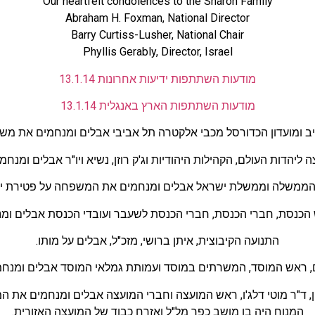
Our heartfelt condolences to the Sharon Family
Abraham H. Foxman, National Director
Barry Curtiss-Lusher, National Chair
Phyllis Gerably, Director, Israel
מודעות השתתפות ידיעות אחרונות 13.1.14
מודעות השתתפות הארץ באנגלית 13.1.14
יב ומועדון הכדורסל מכבי אלקטרה תל אביבי אבלים ומנחמים את מש
 ליהדות העולם, הקהילות היהודיות וג'ק רוזן, נשיא ויו"ר אבלים ומנ
ממשלה וממשלת ישראל אבלים ומנחמים את המשפחה על פטירת יק
ראש הכנסת, חברי הכנסת, חברי הכנסת לשעבר ועובדי הכנסת אבלים 
התנועה הקיבוצית, איתן ברושי, מזכ"ל, אבלים על מותו.
ים, ראש המוסד, המשרתים במוסד ועמותת גמלאי המוסד אבלים ומנח
, ד"ר מוטי דלג'ו, ראש המועצה וחברי המועצה אבלים ומנחמים את 
המנוח היה בן מושב כפר מל"ל ואזרח כבוד של המועצה האזורית.