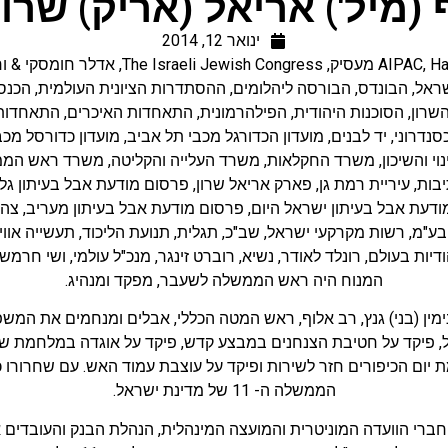
(מיל') אריאל (אריק) שרון
ינואר 12, 2014
Ha
,
AIPAC
,
The Israeli Jewish Congress
,
אדלר חומסקי & ו
שראל
,
הבונדס
,
הבורסה ליהלומים
,
ההסתדרות הציונית העולמית
,
הכנס
שרון
,
הסוכנות היהודית
,
הפילהרמונית
,
התאחדות האיכרים
,
התאחדות 
נדרוני
,
יד לבנים
,
מועדון הכדורגל מכבי תל אביב
,
מועדון כדורסל מכב
י והשיכון
,
משרד החקלאות
,
משרד העלייה והקליטה
,
משרד ראש המ
יבות
,
עיריית רמת גן
,
פארק אריאל שרון
,
פרסום מודעת אבל בעיתון גל
דעת אבל בעיתון ישראל היום
,
פרסום מודעת אבל בעיתון מעריב
,
צה"
בע"מ
,
רשות מקרקעי ישראל
,
שב"כ
,
תגלית
,
תנועת הליכוד
,
תעשייה אווי
, רונלד לאודר, נשיא, רוברט זינגר, מנכ"ל עולמי, ושי חרמש, יו"ר WJC ישראל, אבלים על פ
המנוח היה ראש הממשלה לשעבר, מפקד ומנהיג.
מין (בני) גנץ, רב אלוף, ראש המטה הכללי, אבלים ומנחמים את המש
ל, פיקד על חטיבת הצנחנים במבצע קדש, פיקד על אוגדה במלחמת ש
חרר מצה"ל ביוני 1973. במלחמת יום הכיפורים חזר לשירות ופיקד על עוצבת עמוד האש.
הממשלה ה- 11 של מדינת ישראל.
חברי הוועדה המוניטרית והמועצה המינהלית, הנהלת הבנק והעובדים 