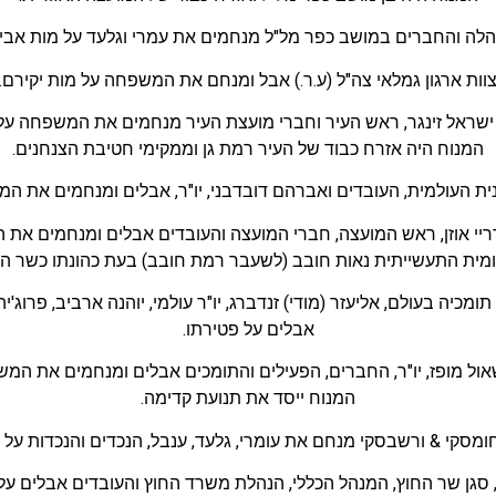
לה והחברים במושב כפר מל"ל מנחמים את עמרי וגלעד על מות אבי
וות ארגון גמלאי צה"ל (ע.ר.) אבל ומנחם את המשפחה על מות יקירם.
, ישראל זינגר, ראש העיר וחברי מועצת העיר מנחמים את המשפחה על 
המנוח היה אזרח כבוד של העיר רמת גן וממקימי חטיבת הצנחנים.
ת העולמית, העובדים ואברהם דובדבני, יו"ר, אבלים ומנחמים את המ
יי אוזן, ראש המועצה, חברי המועצה והעובדים אבלים ומנחמים את ה
ית התעשייתית נאות חובב (לשעבר רמת חובב) בעת כהונתו כשר התעשי
כיה בעולם, אליעזר (מודי) זנדברג, יו"ר עולמי, יוהנה ארביב, פרוג'יה, 
אבלים על פטירתו.
אול מופז, יו"ר, החברים, הפעילים והתומכים אבלים ומנחמים את המש
המנוח ייסד את תנועת קדימה.
מסקי & ורשבסקי מנחם את עומרי, גלעד, ענבל, הנכדים והנכדות על פ
 סגן שר החוץ, המנהל הכללי, הנהלת משרד החוץ והעובדים אבלים על 