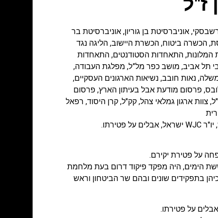
 ז"ל
רשבסקי
,
אוניברסיטת בן גוריון
,
אוניברסיטת בר
ת
,
הכשרה ביטוח
,
הכשרת היישוב
,
הליגה נגד
המלונות
,
התאחדות הסטודנטים
,
התאחדות
י תל אביב
,
מושב כפר מל”ל
,
מפלגת העבודה
,
משלה
,
נאות חובב
,
נשיאות הארגונים העסקיים
,
ובס
,
פרסום מודעת אבל בעיתון הארץ
,
פרסום
ל
,
צוות ארגון גמלאי צהל
,
קק"ל
,
קרן היסוד
,
רפאל
רית
טירתו.
פחה על פטירת יקירם.
שת הימים, היה מפקד פיקוד דרום בעת מלחמת
 עם שחרורו כיהן בתפקידים שונים ובהם שר הביטחון וראש
אבלים על פטירתו.