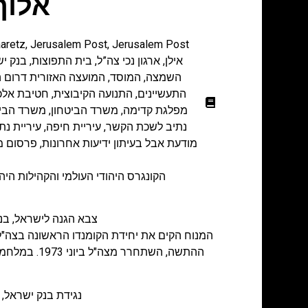
אלוף 
Jerusalem Post מעסיק
,
Jerusalem Post
,
aretz
אילן
,
ארגון נכי צה”ל
,
בית התפוצות
,
בנק י
השמצה
,
המוסד
,
המועצה האזורית דרום ה
התעשיינים
,
התנועה הקיבוצית
,
חטיבת אלכס
מפלגת קדימה
,
משרד הביטחון
,
משרד הבינו
נתיב לשכת הקשר
,
עיריית חיפה
,
עיריית נת
מודעת אבל בעיתון ידיעות אחרונות
,
פרסום מו
הקונגרס היהודי העולמי והקהילות היהודיות בעולם
צבא הגנה לישראל, בני
המנוח הקים את יחידת הקומנדו הראשונה בצה"
ההתשה, השת
נגידת בנק ישראל, 