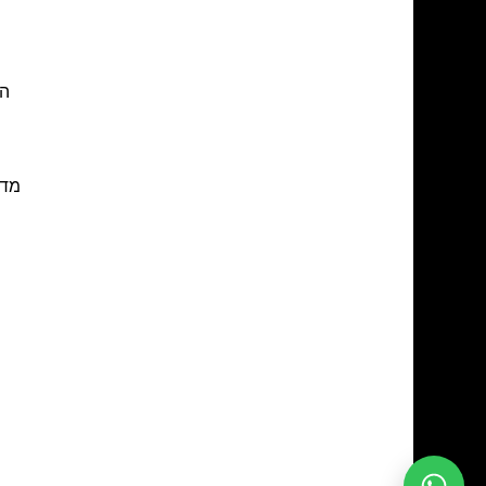
הת
מדי